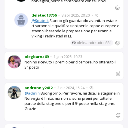
norvegesi, perché confondere con tali rinvii
deleted13756
•
8 apr 2025, 20:20
•
@Sputnik
Stanno già guardando avanti. In estate
ci saranno le qualificazioni per le coppe europee e
stanno liberando la preparazione per Brann e
Viking. Fredrikstad in EL
😏
oleksandrkudrin331
olegbarna69
•
1 gen 2025, 10:23
Non ho ricevuto il premio per dicembre, ho ottenuto il
3° posto
andronniy2412
•
3 dic 2024, 15:24
•
@admin
Buongiorno. Per favore, mi dica, la stagione in
Norvegia è finita, ma non ci sono premi per tutte le
partite della stagione e per il 9º posto nella stagione.
Grazie