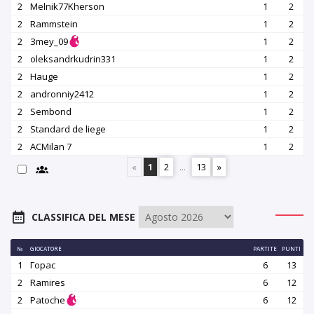
2
Melnik77Kherson
1
2
2
Rammstein
1
2
2
Зmey_09
1
2
2
oleksandrkudrin331
1
2
2
Hauge
1
2
2
andronniy2412
1
2
2
Sembond
1
2
2
Standard de liege
1
2
2
ACMilan 7
1
2
«
1
2
...
13
»
CLASSIFICA DEL MESE
№
GIOCATORE
PARTITE
PUNTI
1
Горас
6
13
2
Ramires
6
12
2
Patoche
6
12