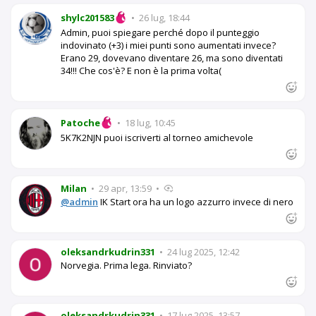
shylc201583
•
26 lug, 18:44
Admin, puoi spiegare perché dopo il punteggio
indovinato (+3) i miei punti sono aumentati invece?
Erano 29, dovevano diventare 26, ma sono diventati
34!!! Che cos'è? E non è la prima volta(
Patoche
•
18 lug, 10:45
5K7K2NJN puoi iscriverti al torneo amichevole
Milan
•
29 apr, 13:59
•
@admin
IK Start ora ha un logo azzurro invece di nero
oleksandrkudrin331
•
24 lug 2025, 12:42
Norvegia. Prima lega. Rinviato?
oleksandrkudrin331
•
17 lug 2025, 13:57