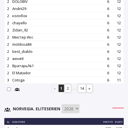
2
DOLOBIV
6
12
2
Andrii29
6
12
2
колобок
6
12
2
chayello
6
12
2
Zidan_92
6
12
2
Мистер Икс
6
12
2
moldova84
6
12
2
best_diablo
6
12
2
женя9
6
12
2
Вратарь№1
6
12
2
El Matador
6
12
3
Cotoga
6
11
«
1
2
...
14
»
NORVEGIA. ELITESERIEN
№
GIOCATORE
PARTITE
PUNTI