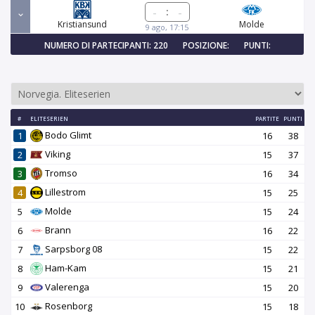
:
Kristiansund
Molde
9 ago, 17:15
NUMERO DI PARTECIPANTI: 220
POSIZIONE:
PUNTI:
#
ELITESERIEN
PARTITE
PUNTI
Bodo Glimt
1
16
38
Viking
2
15
37
Tromso
3
16
34
Lillestrom
4
15
25
Molde
5
15
24
Brann
6
16
22
Sarpsborg 08
7
15
22
Ham-Kam
8
15
21
Valerenga
9
15
20
Rosenborg
10
15
18