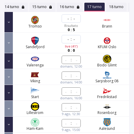
14 turno
15 turno
16 turno
17 turno
18 turno
1
-
:
-
Risultato
Tromso
Brann
0 : 5
-
:
-
live (41')
Sandefjord
KFUM Oslo
0 : 0
:
Valerenga
Bodo Glimt
domani, 12:00
:
Viking
Sarpsborg 08
domani, 14:00
:
Start
Fredrikstad
domani, 16:00
:
Lillestrom
Rosenborg
9 ago, 12:30
:
Ham-Kam
Aalesund
9 ago, 15:00