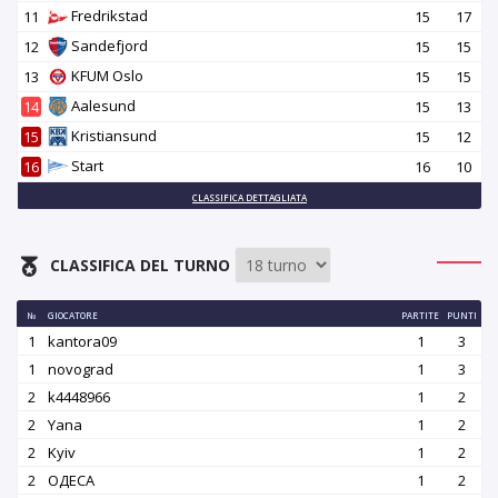
Fredrikstad
11
15
17
Sandefjord
12
15
15
KFUM Oslo
13
15
15
Aalesund
14
15
13
Kristiansund
15
15
12
Start
16
16
10
CLASSIFICA DETTAGLIATA
CLASSIFICA DEL TURNO
№
GIOCATORE
PARTITE
PUNTI
1
kantora09
1
3
1
novograd
1
3
2
k4448966
1
2
2
Yana
1
2
2
Kyiv
1
2
2
OДЕСА
1
2