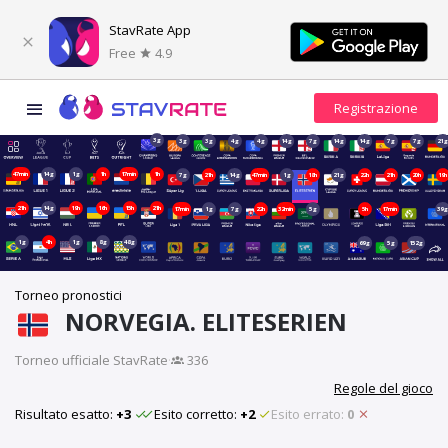
StavRate App
Free
4.9
3g
3g
3g
4g
4g
14g
7g
14g
14g
7g
7g
21
47min
14g
1g
1h
17min
1h
7g
21h
14g
47min
1g
18h
21g
22h
21h
20h
19h
21h
14g
19h
16h
15h
21h
17min
1g
7g
22h
32min
5g
5h
17min
39
1g
4h
1g
8g
48g
69g
5g
152g
Torneo pronostici
NORVEGIA. ELITESERIEN
Torneo ufficiale StavRate
·
336
Regole del gioco
Risultato esatto:
+3
Esito corretto:
+2
Esito errato:
0