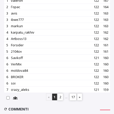
1
valeron
122
167
2
Горас
122
164
3
avis
122
163
3
ibwe777
122
163
3
markun
122
163
4
karpatu_rakhiv
122
162
4
Artboss13
122
162
5
Forsider
122
161
5
2104сн
122
161
6
Savkoff
121
160
6
VerMix
122
160
6
moldova84
122
160
6
BROKER
122
160
6
soi
122
160
7
crazy_aleks
121
159
«
1
2
...
17
»
COMMENTI