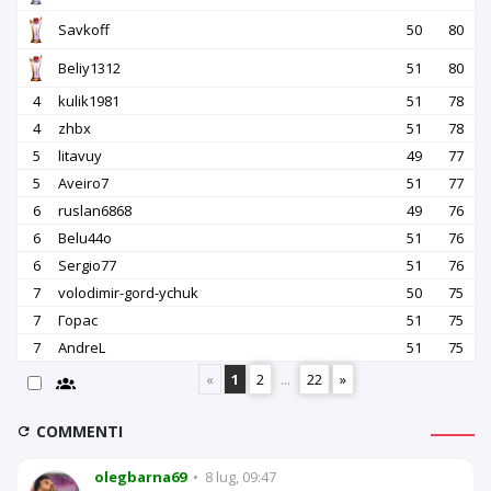
Savkoff
50
80
Beliy1312
51
80
4
kulik1981
51
78
4
zhbx
51
78
5
litavuy
49
77
5
Aveiro7
51
77
6
ruslan6868
49
76
6
Belu44o
51
76
6
Sergio77
51
76
7
volodimir-gord-ychuk
50
75
7
Горас
51
75
7
AndreL
51
75
«
1
2
...
22
»
COMMENTI
olegbarna69
•
8 lug, 09:47