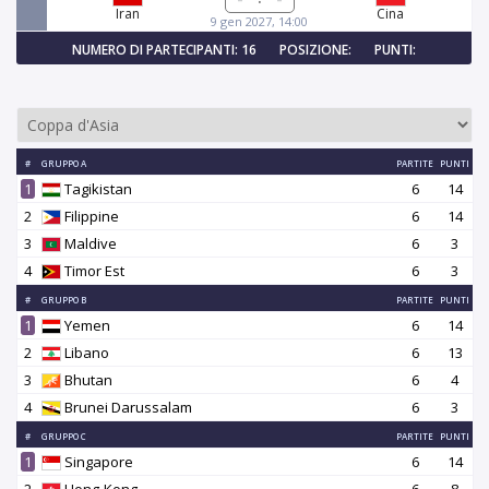
Iran
Cina
9 gen 2027, 14:00
NUMERO DI PARTECIPANTI: 16
POSIZIONE:
PUNTI:
#
GRUPPO A
PARTITE
PUNTI
1
Tagikistan
6
14
2
Filippine
6
14
3
Maldive
6
3
4
Timor Est
6
3
#
GRUPPO B
PARTITE
PUNTI
1
Yemen
6
14
2
Libano
6
13
3
Bhutan
6
4
4
Brunei Darussalam
6
3
#
GRUPPO C
PARTITE
PUNTI
1
Singapore
6
14
2
Hong-Kong
6
8