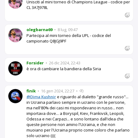
Unisciti al mini torneo di Champions League - codice per
CL 3A7J978L
olegbarna69
•
8 lug, 09:47
Partecipa al mini torneo della UPL - codice del
campionato Q8JGJ9PF
Forsider
•
26 dic 2024, 22:43
è ora di cambiare la bandiera della Siria
finik
•
16 gen 2024, 22:27
•
@Dima Kushnir
e riguardo al dialetto "grande russo"...
in Ucraina parlavo sempre in ucraino con le persone,
ma nell'80% dei casi mi rispondevano in russo... non
importava dove... a Boryspil, Kiev, Frankivsk, Leopoli,
Odessa e nei Carpazi... e sono lontano dall'idea che
queste persone non amino l'Ucraina, e che non
muoiano per l'Ucraina proprio come coloro che parlano
solo ucraino ((((