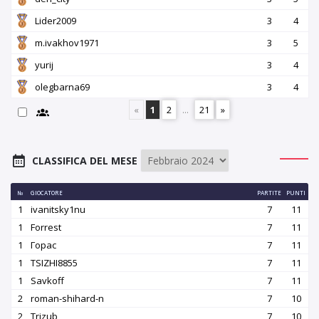
Lider2009
3
4
m.ivakhov1971
3
5
yurij
3
4
olegbarna69
3
4
«
1
2
...
21
»
CLASSIFICA DEL MESE
№
GIOCATORE
PARTITE
PUNTI
1
ivanitsky1nu
7
11
1
Forrest
7
11
1
Горас
7
11
1
TSIZHI8855
7
11
1
Savkoff
7
11
2
roman-shihard-n
7
10
2
Trizub
7
10