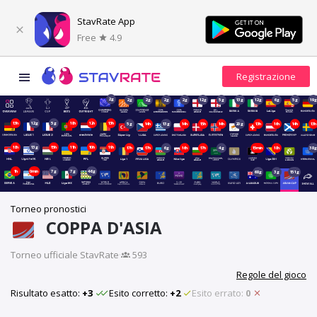
StavRate App
Free
4.9
2g
2g
2g
2g
2g
12g
5g
13g
12g
6g
5g
19
13h
12g
5g
18h
12h
13h
5g
14h
13g
14h
15h
14h
20g
13h
16h
14h
13h
18h
13g
15h
11h
10h
19h
17h
17h
6g
16h
17h
4g
15min
18h
38
1h
0min
7g
7g
46g
68g
3g
151g
Torneo pronostici
COPPA D'ASIA
Torneo ufficiale StavRate
·
593
Regole del gioco
Risultato esatto:
+3
Esito corretto:
+2
Esito errato:
0