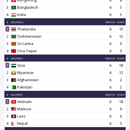
3
Bangladesh
6
5
4
India
6
5
#
GRUPPO D
PARTITE
PUNTI
1
Thailandia
6
15
2
Turkmenistan
6
12
3
Sri Lanka
6
9
4
Cina-Taipei
6
0
#
GRUPPO E
PARTITE
PUNTI
1
Siria
6
18
2
Myanmar
6
12
3
Afghanistan
6
2
4
Pakistan
6
2
#
GRUPPO F
PARTITE
PUNTI
1
Vietnam
6
18
2
Malesia
6
9
3
Laos
6
6
4
Nepal
6
3