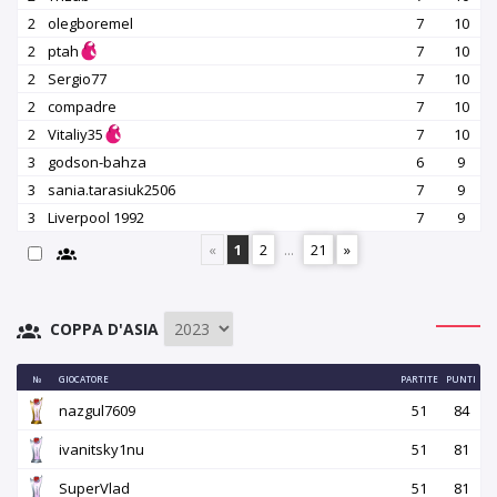
2
olegboremel
7
10
2
ptah
7
10
2
Sergio77
7
10
2
compadre
7
10
2
Vitaliy35
7
10
3
godson-bahza
6
9
3
sania.tarasiuk2506
7
9
3
Liverpool 1992
7
9
«
1
2
...
21
»
COPPA D'ASIA
№
GIOCATORE
PARTITE
PUNTI
nazgul7609
51
84
ivanitsky1nu
51
81
SuperVlad
51
81