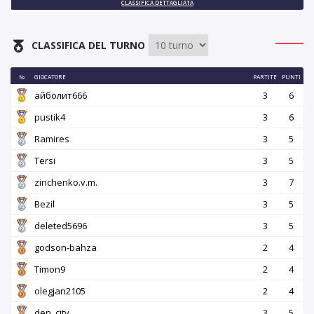
CLASSIFICA DETTAGLIATA
CLASSIFICA DEL TURNO
№
GIOCATORE
PARTITE
PUNTI
айболит666
3
6
pustik4
3
6
Ramires
3
5
Tersi
3
5
zinchenko.v.m.
3
7
Bezil
3
5
deleted5696
3
5
godson-bahza
2
4
Timon9
2
4
olegjan2105
2
4
den_city
3
5