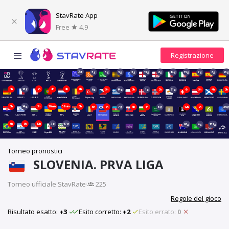
StavRate App
Free
4.9
3g
3g
3g
3g
3g
13g
6g
14g
13g
7g
6g
20
1h
13g
9h
4h
4h
6h
6g
5h
14g
3h
1g
2h
21g
6h
5h
4h
3h
5h
14g
3h
29min
59min
5h
5h
8h
7g
6h
6h
5g
12h
9h
39
9h
8h
10h
7g
47g
68g
4g
152g
Torneo pronostici
SLOVENIA. PRVA LIGA
Torneo ufficiale StavRate
·
225
Regole del gioco
Risultato esatto:
+3
Esito corretto:
+2
Esito errato:
0