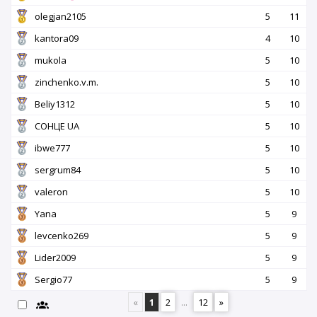
olegjan2105
5
11
kantora09
4
10
mukola
5
10
zinchenko.v.m.
5
10
Beliy1312
5
10
СОНЦЕ UA
5
10
ibwe777
5
10
sergrum84
5
10
valeron
5
10
Yana
5
9
levcenko269
5
9
Lider2009
5
9
Sergio77
5
9
«
1
2
...
12
»