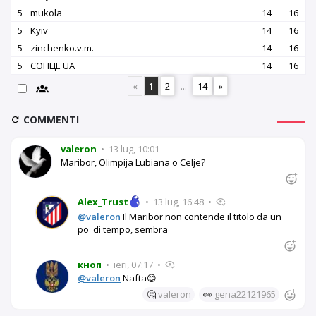
5
mukola
14
16
5
Kyiv
14
16
5
zinchenko.v.m.
14
16
5
СОНЦЕ UA
14
16
«
1
2
...
14
»
COMMENTI
valeron
•
13 lug, 10:01
Maribor, Olimpija Lubiana o Celje?
Alex_Trust
•
13 lug, 16:48
•
@valeron
Il Maribor non contende il titolo da un
po' di tempo, sembra
кноп
•
ieri, 07:17
•
@valeron
Nafta😊
🤔
valeron
👀
gena22121965