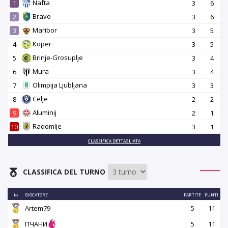
Nafta
1
3
6
Bravo
2
3
6
Maribor
3
3
5
Koper
4
3
5
Brinje-Grosuplje
5
3
4
Mura
6
3
4
Olimpija Ljubljana
7
3
3
Celje
8
2
2
Aluminij
9
2
1
Radomlje
10
3
1
CLASSIFICA DETTAGLIATA
CLASSIFICA DEL TURNO
№
GIOCATORE
PARTITE
PUNTI
Artem79
5
11
ПЧАНИ
5
11