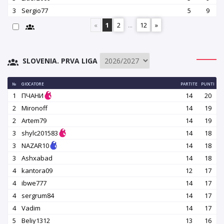
3
Sergio77
5
9
«
1
2
...
12
»
SLOVENIA. PRVA LIGA
№
GIOCATORE
PARTITE
PUNTI
1
ПЧАНИ
14
20
2
Mironoff
14
19
2
Artem79
14
19
3
shylc201583
14
18
3
NAZAR10
14
18
3
Ashxabad
14
18
4
kantora09
12
17
4
ibwe777
14
17
4
sergrum84
14
17
4
Vadim
14
17
5
Beliy1312
13
16