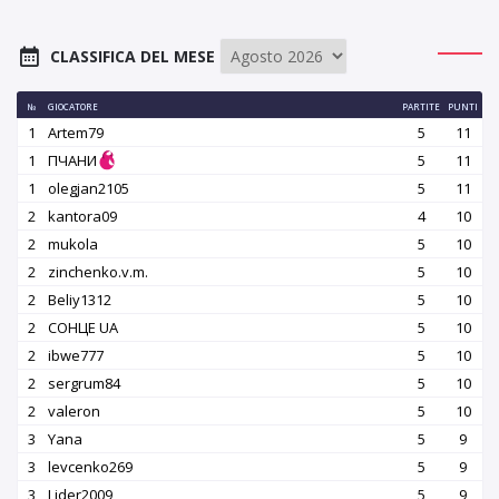
CLASSIFICA DEL MESE
№
GIOCATORE
PARTITE
PUNTI
1
Artem79
5
11
1
ПЧАНИ
5
11
1
olegjan2105
5
11
2
kantora09
4
10
2
mukola
5
10
2
zinchenko.v.m.
5
10
2
Beliy1312
5
10
2
СОНЦЕ UA
5
10
2
ibwe777
5
10
2
sergrum84
5
10
2
valeron
5
10
3
Yana
5
9
3
levcenko269
5
9
3
Lider2009
5
9