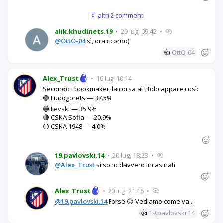
altri 2 commenti
alik.khudinets.19
•
29 lug, 09:42
•
@OttO-04
sì, ora ricordo)
👍
OttO-04
Alex_Trust
•
16 lug, 10:14
Secondo i bookmaker, la corsa al titolo appare così:
🟢 Ludogorets — 37.5%
🔵 Levski — 35.9%
🔴 CSKA Sofia — 20.9%
⚪ CSKA 1948 — 4.0%
19.pavlovski.14
•
20 lug, 18:23
•
@Alex_Trust
si sono davvero incasinati
Alex_Trust
•
20 lug, 21:16
•
@19.pavlovski.14
Forse 🙃 Vediamo come va...
👍
19.pavlovski.14