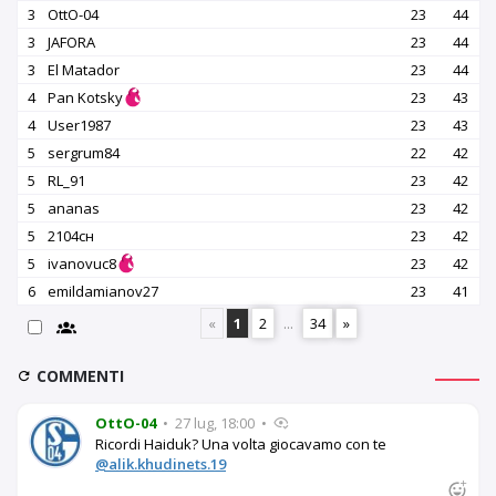
3
OttO-04
23
44
3
JAFORA
23
44
3
El Matador
23
44
4
Pan Kotsky
23
43
4
User1987
23
43
5
sergrum84
22
42
5
RL_91
23
42
5
ananas
23
42
5
2104сн
23
42
5
ivanovuc8
23
42
6
emildamianov27
23
41
«
1
2
...
34
»
COMMENTI
OttO-04
•
27 lug, 18:00
•
Ricordi Haiduk? Una volta giocavamo con te
@alik.khudinets.19