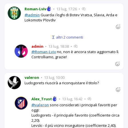
Roman-Lviv
•
13 lug, 17:26
•
@admin
Guarda i loghi di Botev Vratsa, Slavia, Arda e
Lokomotiv Plovdiv
altri 2 commenti
admin
•
13 lug, 18:38
•
@Roman-Lviv
no, non è ancora stato aggiornato lì.
Controlliamo, grazie!
valeron
•
13 lug, 10:00
Ludogorets riuscirà a riconquistare il titolo?
Alex_Trust
•
13 lug, 16:42
•
@valeron
sono considerati i principali favoriti per
oggi:
Ludogorets - il principale favorito (coefficiente circa
2,20).
Levski - il più vicino inseguitore (coefficiente 2,40).