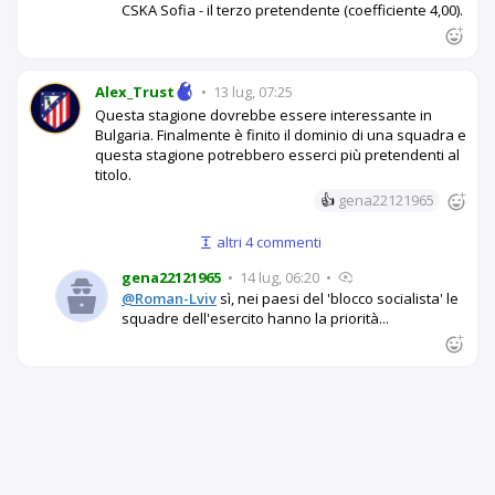
CSKA Sofia - il terzo pretendente (coefficiente 4,00).
Alex_Trust
•
13 lug, 07:25
Questa stagione dovrebbe essere interessante in
Bulgaria. Finalmente è finito il dominio di una squadra e
questa stagione potrebbero esserci più pretendenti al
titolo.
👍
gena22121965
altri 4 commenti
gena22121965
•
14 lug, 06:20
•
@Roman-Lviv
sì, nei paesi del 'blocco socialista' le
squadre dell'esercito hanno la priorità...