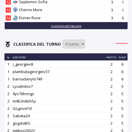
Septemvri Sofia
12
3
1
Cherno More
13
3
1
Dunav Ruse
14
3
0
CLASSIFICA DETTAGLIATA
CLASSIFICA DEL TURNO
№
GIOCATORE
PARTITE
PUNTI
1
i_georgiev8
2
6
1
plambatageorgiev37
2
6
1
barnadanylo749
2
6
2
Lyudmilov7
2
5
2
9ys76hnngs
2
5
2
m9k2m8sh5y
2
5
2
Gogovel10
2
5
2
Sabata24
2
5
2
gogataBG
2
5
2
mitkoo20322
2
5