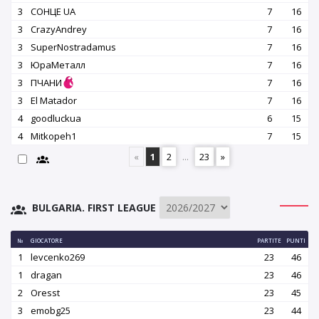
3
СОНЦЕ UA
7
16
3
CrazyAndrey
7
16
3
SuperNostradamus
7
16
3
ЮраМеталл
7
16
3
ПЧАНИ
7
16
3
El Matador
7
16
4
goodluckua
6
15
4
Mitkopeh1
7
15
«
1
2
...
23
»
BULGARIA. FIRST LEAGUE
№
GIOCATORE
PARTITE
PUNTI
1
levcenko269
23
46
1
dragan
23
46
2
Oresst
23
45
3
emobg25
23
44