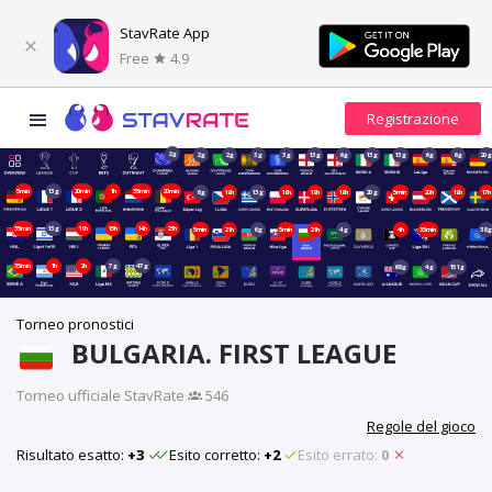
StavRate App
Free
4.9
2g
2g
2g
3g
3g
13g
6g
13g
13g
6g
6g
20
5min
13g
20min
1h
35min
20min
6g
18h
13g
18h
19h
18h
20g
5min
20h
18h
17h
35min
13g
19h
15h
14h
23h
5min
21h
6g
5min
21h
4g
4h
35min
38
35min
1h
2h
7g
47g
68g
4g
151g
Torneo pronostici
BULGARIA. FIRST LEAGUE
Torneo ufficiale StavRate
·
546
Regole del gioco
Risultato esatto:
+3
Esito corretto:
+2
Esito errato:
0