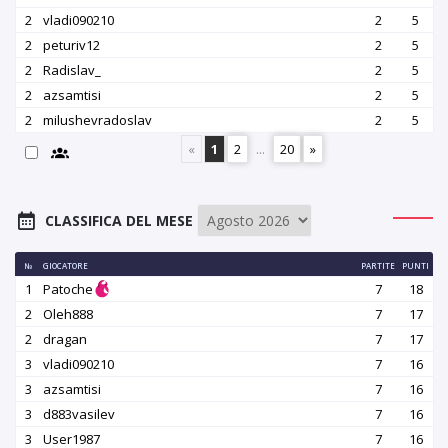
2
vladi090210
2
5
2
peturiv12
2
5
2
Radislav_
2
5
2
azsamtisi
2
5
2
milushevradoslav
2
5
«
1
2
...
20
»
CLASSIFICA DEL MESE
№
GIOCATORE
PARTITE
PUNTI
1
Patoche
7
18
2
Oleh888
7
17
2
dragan
7
17
3
vladi090210
7
16
3
azsamtisi
7
16
3
d883vasilev
7
16
3
User1987
7
16