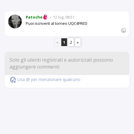
Patoche
•
12 lug, 08:51
Puoi iscriverti al torneo UQC4FRED
«
1
2
»
Usa @ per menzionare qualcuno