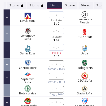
2 turno
3 turno
4 turno
5 turno
6 turno
7 turn
-
:
-
Lokomotiv
Risultato
Levski Sofia
Plovdiv
2 : 0
-
:
-
Lokomotiv
Risultato
CSKA 1948
Sofia
1 : 3
-
:
-
live (8')
Dunav Ruse
Arda
0 : 0
:
Cherno More
Ludogorets
domani, 16:00
:
Septemvri
CSKA Sofia
domani, 18:15
Sofia
:
Botev Vratsa
Slavia Sofia
10 ago, 16:00
:
Botev Plovdiv
Spartak Varna