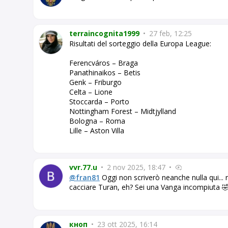
terraincognita1999
•
27 feb, 12:25
Risultati del sorteggio della Europa League:
Ferencváros – Braga
Panathinaikos – Betis
Genk – Friburgo
Celta – Lione
Stoccarda – Porto
Nottingham Forest – Midtjylland
Bologna – Roma
Lille – Aston Villa
vvr.77.u
•
2 nov 2025, 18:47
•
@fran81
Oggi non scriverò neanche nulla qui... 
cacciare Turan, eh? Sei una Vanga incompiuta 
кноп
•
23 ott 2025, 16:14