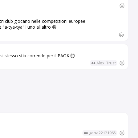
ri club giocano nelle competizioni europee
a-tya-tya" l'uno all'altro 😁
i stesso stia correndo per il PAOK 🤯
👀
Alex_Trust
👀
gena22121965