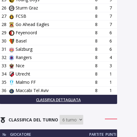
26
Sturm Graz
8
7
27
FCSB
8
7
28
Go Ahead Eagles
8
7
29
Feyenoord
8
6
30
Basel
8
6
31
Salzburg
8
6
32
Rangers
8
4
33
Nice
8
3
34
Utrecht
8
1
35
Malmo FF
8
1
36
Maccabi Tel Aviv
8
1
CLASSIFICA DETTAGLIATA
CLASSIFICA DEL TURNO
№
GIOCATORE
PARTITE
PUNTI