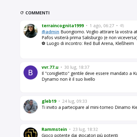
COMMENTI
terraincognita1999
•
1 ago, 06:27
•
@admin
Buongiorno. Voglio attirare la vostra at
Pafos visiterà prima Salisburgo (e non viceversa
⚽ Luogo di incontro: Red Bull Arena, Kleßheim
vvr.77.u
•
30 lug, 18:37
Il "coniglietto" gentile deve essere mandato a Ku
Dynamo non è il suo livello
gleb19
•
24 lug, 09:33
Ti invito a partecipare al mini-torneo Dinamo 
Rammstein
•
23 lug, 18:32
Gioco potente dai giocatori più potenti