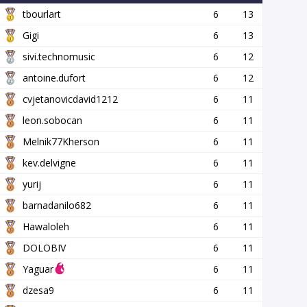
tbourlart
6
13
Gigi
6
13
sivi.technomusic
6
12
antoine.dufort
6
12
cvjetanovicdavid1212
6
11
leon.sobocan
6
11
Melnik77Kherson
6
11
kev.delvigne
6
11
yurij
6
11
barnadanilo682
6
11
Hawaloleh
6
11
DOLOBIV
6
11
Yaguar
6
11
dzesa9
6
11