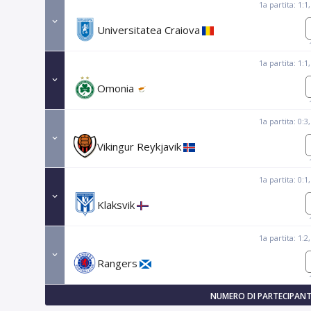
1a partita: 1:1
Universitatea Craiova
1a partita: 1:1
Omonia
1a partita: 0:3
Vikingur Reykjavik
1a partita: 0:1
Klaksvik
1a partita: 1:2
Rangers
NUMERO DI PARTECIPANTI