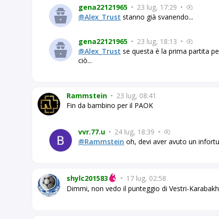
gena22121965
•
23 lug, 17:29
•
@Alex_Trust
stanno già svanendo...
gena22121965
•
23 lug, 18:13
•
@Alex_Trust
se questa è la prima partita 
ciò...
Rammstein
•
23 lug, 08:41
Fin da bambino per il PAOK
vvr.77.u
•
24 lug, 18:39
•
@Rammstein
oh, devi aver avuto un infor
shylc201583
•
17 lug, 02:58
Dimmi, non vedo il punteggio di Vestri-Karabakh