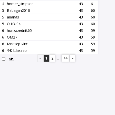
4
homer_simpson
43
61
5
Babagan2010
43
60
5
ananas
43
60
5
OttO-04
43
60
6
honzazednik65
43
59
6
OM27
43
59
6
Мистер Икс
43
59
6
ФК Шахтер
43
59
«
1
2
...
44
»