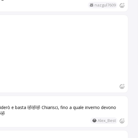
💩
nazgul7609
riderò e basta 🤣🤣🤣 Chiarisci, fino a quale inverno devono
🤣
😂
Alex_Best