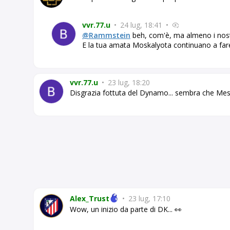
vvr.77.u
•
24 lug, 18:41
•
@Rammstein
beh, com'è, ma almeno i nost
E la tua amata Moskalyota continuano a fare "
vvr.77.u
•
23 lug, 18:20
Disgrazia fottuta del Dynamo... sembra che Mess
Alex_Trust
•
23 lug, 17:10
Wow, un inizio da parte di DK... 👀