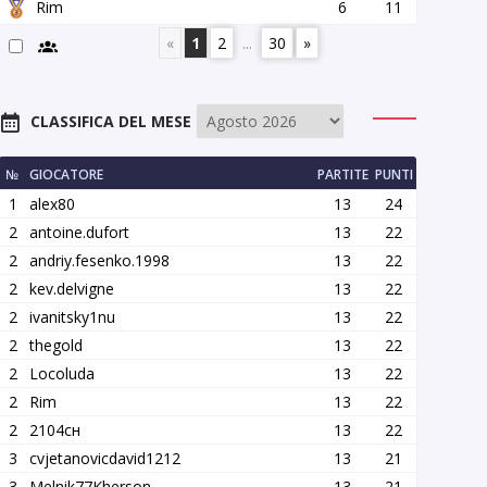
Rim
6
11
«
1
2
...
30
»
CLASSIFICA DEL MESE
№
GIOCATORE
PARTITE
PUNTI
1
alex80
13
24
2
antoine.dufort
13
22
2
andriy.fesenko.1998
13
22
2
kev.delvigne
13
22
2
ivanitsky1nu
13
22
2
thegold
13
22
2
Locoluda
13
22
2
Rim
13
22
2
2104сн
13
22
3
cvjetanovicdavid1212
13
21
3
Melnik77Kherson
13
21