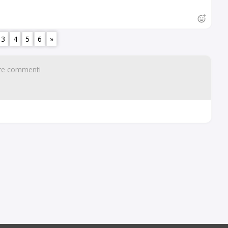
3
4
5
6
»