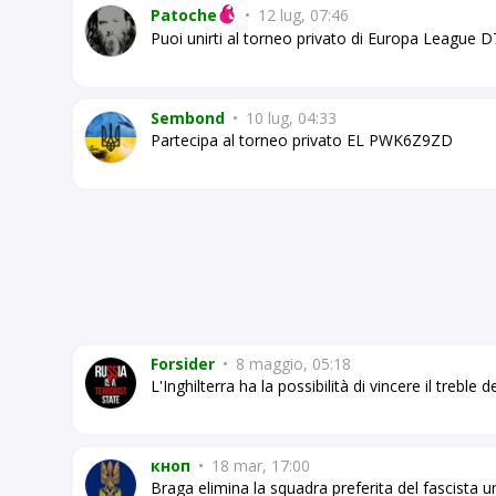
Patoche
•
12 lug, 07:46
Puoi unirti al torneo privato di Europa Leagu
Sembond
•
10 lug, 04:33
Partecipa al torneo privato EL PWK6Z9ZD
Forsider
•
8 maggio, 05:18
L'Inghilterra ha la possibilità di vincere il treble
кноп
•
18 mar, 17:00
Braga elimina la squadra preferita del fascista