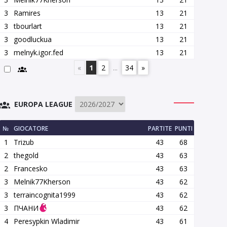
3
Ramires
13
21
3
tbourlart
13
21
3
goodluckua
13
21
3
melnyk.igor.fed
13
21
«
1
2
...
34
»
EUROPA LEAGUE
№
GIOCATORE
PARTITE
PUNTI
1
Trizub
43
68
2
thegold
43
63
2
Francesko
43
63
3
Melnik77Kherson
43
62
3
terraincognita1999
43
62
3
ПЧАНИ
43
62
4
Peresypkin Wladimir
43
61