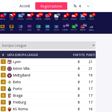
Accedi
5g
1h
13g
2h
36min
1h
20g
1h
1h
36min
1h
67g
3g
151g
#
UEFA EUROPA LEAGUE
PARTITE
PUNTI
1
Lyon
8
21
2
Aston Villa
8
21
3
Midtjylland
8
19
4
Betis
8
17
5
Porto
8
17
6
Braga
8
17
7
Freiburg
8
17
8
AS Roma
8
16