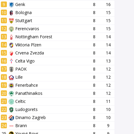
9
Genk
8
16
10
Bologna
8
15
11
Stuttgart
8
15
12
Ferencvaros
8
15
13
Nottingham Forest
8
14
14
Viktoria Plzen
8
14
15
Crvena Zvezda
8
14
16
Celta Vigo
8
13
17
PAOK
8
12
18
Lille
8
12
19
Fenerbahce
8
12
20
Panathinaikos
8
12
21
Celtic
8
11
22
Ludogorets
8
10
23
Dinamo Zagreb
8
10
24
Brann
8
9
25
Young Boys
8
9