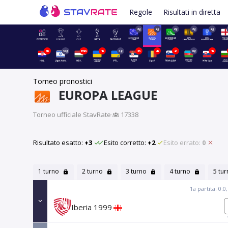
Regole
Risultati in diretta
2g
2g
2g
2g
2g
3h
13g
6min
1h
4g
4h
2h
2h
6g
1h
Torneo pronostici
EUROPA LEAGUE
Torneo ufficiale StavRate
·
17338
Risultato esatto:
+3
Esito corretto:
+2
Esito errato:
0
1 turno
2 turno
3 turno
4 turno
5 tu
1a partita: 0:0
Iberia 1999