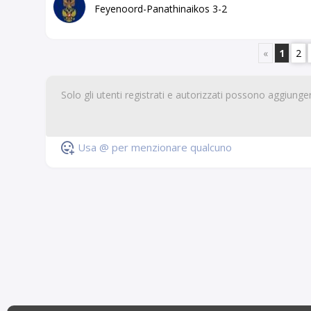
Feyenoord-Panathinaikos 3-2
«
1
2
Usa @ per menzionare qualcuno