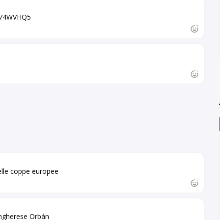
e D74WVHQ5
 delle coppe europee
 ungherese Orbán