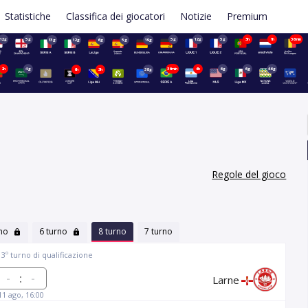
Statistiche
Classifica dei giocatori
Notizie
Premium
12g
5g
5g
12g
5g
3h
1h
36min
13g
12g
6g
5g
19g
2h
4g
36min
4h
6g
6g
46g
6h
3h
38g
Regole del gioco
rno
6 turno
8 turno
7 turno
, 3º turno di qualificazione
:
Larne
11 ago, 16:00