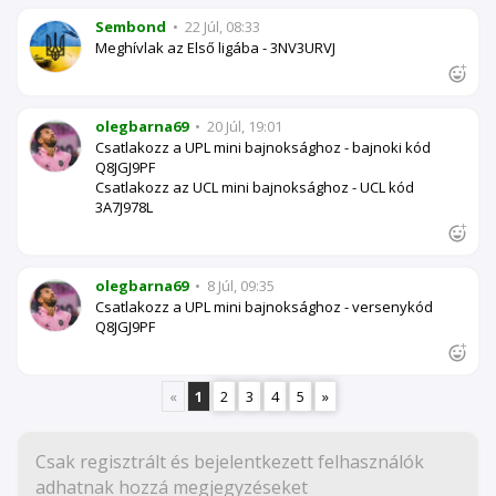
Sembond
•
22 Júl, 08:33
Meghívlak az Első ligába - 3NV3URVJ
olegbarna69
•
20 Júl, 19:01
Csatlakozz a UPL mini bajnoksághoz - bajnoki kód
Q8JGJ9PF
Csatlakozz az UCL mini bajnoksághoz - UCL kód
3A7J978L
olegbarna69
•
8 Júl, 09:35
Csatlakozz a UPL mini bajnoksághoz - versenykód
Q8JGJ9PF
«
1
2
3
4
5
»