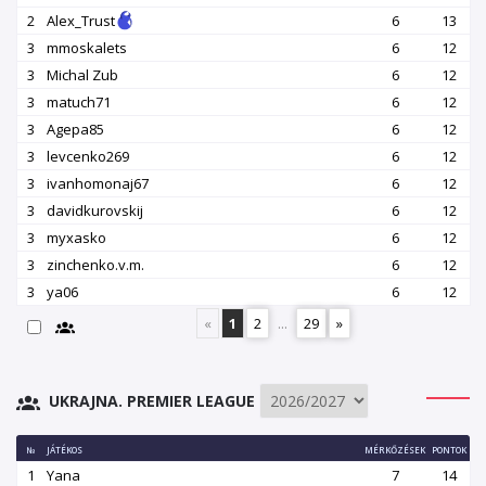
2
Alex_Trust
6
13
3
mmoskalets
6
12
3
Michal Zub
6
12
3
matuch71
6
12
3
Agepa85
6
12
3
levcenko269
6
12
3
ivanhomonaj67
6
12
3
davidkurovskij
6
12
3
myxasko
6
12
3
zinchenko.v.m.
6
12
3
ya06
6
12
«
1
2
...
29
»
UKRAJNA. PREMIER LEAGUE
№
JÁTÉKOS
MÉRKŐZÉSEK
PONTOK
1
Yana
7
14