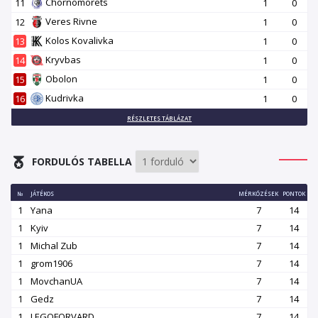
Chornomorets
11
1
0
Veres Rivne
12
1
0
Kolos Kovalivka
13
1
0
Kryvbas
14
1
0
Obolon
15
1
0
Kudrivka
16
1
0
RÉSZLETES TÁBLÁZAT
FORDULÓS TABELLA
№
JÁTÉKOS
MÉRKŐZÉSEK
PONTOK
1
Yana
7
14
1
Kyiv
7
14
1
Michal Zub
7
14
1
grom1906
7
14
1
MovchanUA
7
14
1
Gedz
7
14
1
LEGOFORVARD
7
14