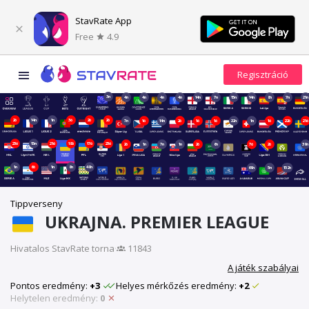
StavRate App
Free
4.9
3n
4n
4n
4n
4n
14n
7n
15n
14n
8n
7n
21n
2ó
14n
1n
3ó
2ó
2ó
7n
1ó
14n
2ó
1ó
1ó
22n
1n
1ó
22ó
21ó
23ó
15n
21ó
18ó
17ó
23ó
2ó
1n
7n
1n
2ó
6n
7ó
2ó
39n
1n
6ó
1n
8n
48n
69n
5n
152n
Tippverseny
UKRAJNA. PREMIER LEAGUE
Hivatalos StavRate torna
·
11843
A játék szabályai
Pontos eredmény:
+3
Helyes mérkőzés eredmény:
+2
Helytelen eredmény:
0