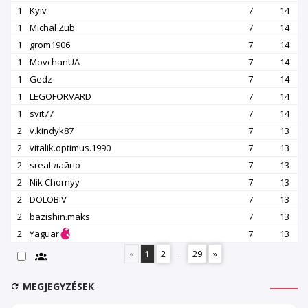
1
Kyiv
7
14
1
Michal Zub
7
14
1
grom1906
7
14
1
MovchanUA
7
14
1
Gedz
7
14
1
LEGOFORVARD
7
14
1
svit77
7
14
2
v.kindyk87
7
13
2
vitalik.optimus.1990
7
13
2
srеаl-лайно
7
13
2
Nik Chornyy
7
13
2
DOLOBIV
7
13
2
bazishin.maks
7
13
2
Yaguar
7
13
«
1
2
...
29
»
MEGJEGYZÉSEK