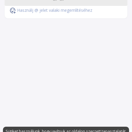
Használj @ jelet valaki megemlítéséhez
Sütiket használunk, hogy javítsuk az oldalon szerzett tapasztalatát.