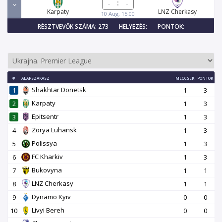
:
Karpaty
LNZ Cherkasy
10 Aug, 15:00
RÉSZTVEVŐK SZÁMA: 273
HELYEZÉS:
PONTOK:
#
ALAPSZAKASZ
MECCSEK
PONTOK
Shakhtar Donetsk
1
1
3
Karpaty
2
1
3
Epitsentr
3
1
3
Zorya Luhansk
4
1
3
Polissya
5
1
3
FC Kharkiv
6
1
3
Bukovyna
7
1
1
LNZ Cherkasy
8
1
1
Dynamo Kyiv
9
0
0
Livyi Bereh
10
0
0