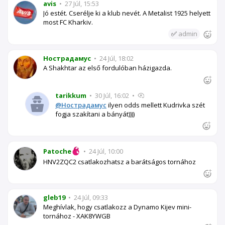
avis
•
27 Júl, 15:53
Jó estét. Cserélje ki a klub nevét. A Metalist 1925 helyett
most FC Kharkiv.
✅
admin
Нострадамус
•
24 Júl, 18:02
A Shakhtar az első fordulóban házigazda.
tarikkum
•
30 Júl, 16:02
•
@Нострадамус
ilyen odds mellett Kudrivka szét
fogja szakítani a bányát))))
Patoche
•
24 Júl, 10:00
HNV2ZQC2 csatlakozhatsz a barátságos tornához
gleb19
•
24 Júl, 09:33
Meghívlak, hogy csatlakozz a Dynamo Kijev mini-
tornához - XAK8YWGB