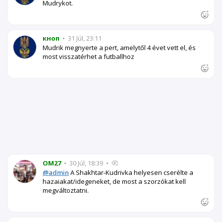
Mudrykot.
кноп
•
31 Júl, 23:11
Mudrik megnyerte a pert, amelytől 4 évet vett el, és
most visszatérhet a futballhoz
OM27
•
30 Júl, 18:39
•
@admin
A Shakhtar-Kudrivka helyesen cserélte a
hazaiakat/idegeneket, de most a szorzókat kell
megváltoztatni.