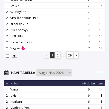
1
svit77
7
14
2
v.kindyk87
7
13
2
vitalik.optimus.1990
7
13
2
srеаl-лайно
7
13
2
Nik Chornyy
7
13
2
DOLOBIV
7
13
2
bazishin.maks
7
13
2
Yaguar
7
13
«
1
2
...
29
»
HAVI TABELLA
№
JÁTÉKOS
MÉRKŐZÉSEK
PONTOK
1
Yana
6
14
2
avis
6
13
2
markun
6
13
2
Vladinho Yes
6
13