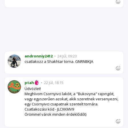
andronniy2412
•
24 Júl, 09:23
csatlakozz a Shakhtar torna. GNRNBKJA
ptah
•
22 Júl, 18:15
Üdvözlet!
Meghívom Csornyivci lakóit, a "Bukovyna" rajongóit,
vagy egyszerűen azokat, akik szeretnek versenyezni,
egy Csornyivci csapatnak szentelt tornára.
Csatlakozási kód - JLCXKMV9
Örömmel várok minden érdeklődőt)