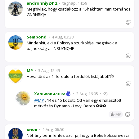
andronniy2412
•
tegnap, 14:59
Meghívlak, hogy csatlakozz a "Shakhtar" mini tornához
GNRNBKJA
Sembond
•
4 Aug, 03:28
Mindenkit, aki a Polissya szurkolója, meghívok a
bajnokságra - NBUYNQ4F
MP
•
3 Aug, 15:49
Hova tűnt az 1. forduló a fordulók listájából?🤨
Харьковчанка
•
3 Aug, 16:05
•
@MP
, 14 és 15 között. Ott van egy elhalasztott
mérkőzés Dynamo - Levyi Bereh ⚽⚽⚽
👍
MP
кноп
•
1 Aug, 06:50
Néhány bennfentes azt írja, hogy a Betis kölcsönveszi