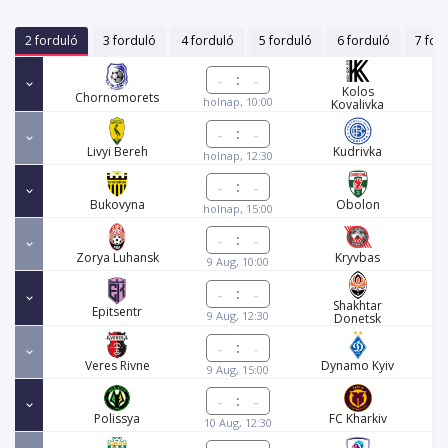
2 forduló
3 forduló
4 forduló
5 forduló
6 forduló
7 for
:
Kolos
Chornomorets
holnap, 10:00
Kovalivka
:
Livyi Bereh
Kudrivka
holnap, 12:30
:
Bukovyna
Obolon
holnap, 15:00
:
Zorya Luhansk
Kryvbas
9 Aug, 10:00
:
Shakhtar
Epitsentr
9 Aug, 12:30
Donetsk
:
Veres Rivne
Dynamo Kyiv
9 Aug, 15:00
:
Polissya
FC Kharkiv
10 Aug, 12:30