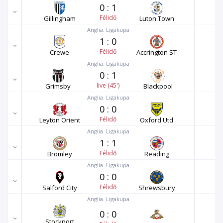
0
:
1
Félidő
Gillingham
Luton Town
Anglia. Ligakupa
1
:
0
Félidő
Crewe
Accrington ST
Anglia. Ligakupa
0
:
1
live (45')
Grimsby
Blackpool
Anglia. Ligakupa
0
:
0
Félidő
Leyton Orient
Oxford Utd
Anglia. Ligakupa
1
:
1
Félidő
Bromley
Reading
Anglia. Ligakupa
0
:
0
Félidő
Salford City
Shrewsbury
Anglia. Ligakupa
0
:
0
Stockport