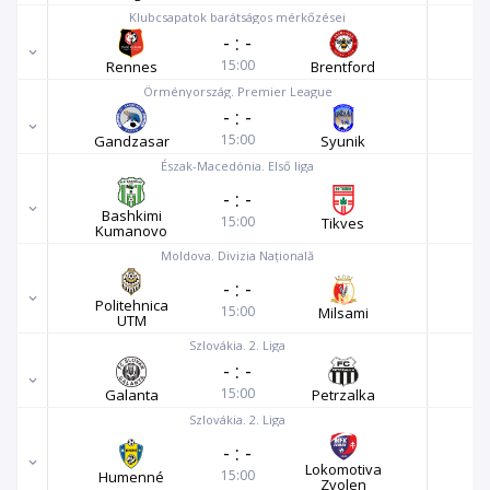
Klubcsapatok barátságos mérkőzései
-
:
-
15:00
Rennes
Brentford
Örményország. Premier League
-
:
-
15:00
Gandzasar
Syunik
Észak-Macedónia. Első liga
-
:
-
Bashkimi
15:00
Tikves
Kumanovo
Moldova. Divizia Națională
-
:
-
Politehnica
15:00
Milsami
UTM
Szlovákia. 2. Liga
-
:
-
15:00
Galanta
Petrzalka
Szlovákia. 2. Liga
-
:
-
Lokomotiva
15:00
Humenné
Zvolen