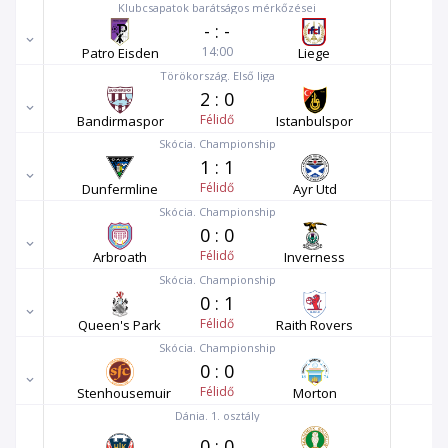
Klubcsapatok barátságos mérkőzései
-
:
-
14:00
Patro Eisden
Liege
Törökország. Első liga
2
:
0
Félidő
Bandirmaspor
Istanbulspor
Skócia. Championship
1
:
1
Félidő
Dunfermline
Ayr Utd
Skócia. Championship
0
:
0
Félidő
Arbroath
Inverness
Skócia. Championship
0
:
1
Félidő
Queen's Park
Raith Rovers
Skócia. Championship
0
:
0
Félidő
Stenhousemuir
Morton
Dánia. 1. osztály
0
:
0