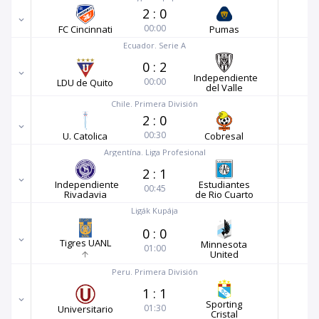
2
:
0
00:00
FC Cincinnati
Pumas
Ecuador. Serie A
0
:
2
Independiente
00:00
LDU de Quito
del Valle
Chile. Primera División
2
:
0
00:30
U. Catolica
Cobresal
Argentína. Liga Profesional
2
:
1
Independiente
Estudiantes
00:45
Rivadavia
de Rio Cuarto
Ligák Kupája
0
:
0
Tigres UANL
Minnesota
01:00
United
Peru. Primera División
1
:
1
Sporting
01:30
Universitario
Cristal