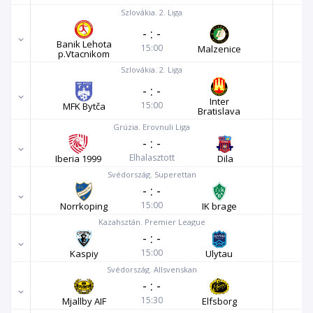
Szlovákia. 2. Liga
-
:
-
Banik Lehota
15:00
Malzenice
p.Vtacnikom
Szlovákia. 2. Liga
-
:
-
Inter
15:00
MFK Bytča
Bratislava
Grúzia. Erovnuli Liga
-
:
-
Elhalasztott
Iberia 1999
Dila
Svédország. Superettan
-
:
-
15:00
Norrkoping
IK brage
Kazahsztán. Premier League
-
:
-
15:00
Kaspiy
Ulytau
Svédország. Allsvenskan
-
:
-
15:30
Mjallby AIF
Elfsborg