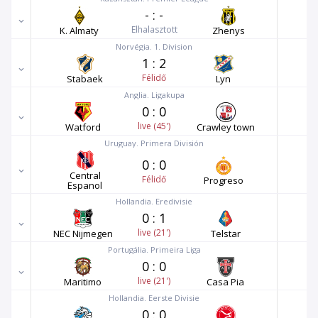
-
:
-
Elhalasztott
K. Almaty
Zhenys
Norvégia. 1. Division
1
:
2
Félidő
Stabaek
Lyn
Anglia. Ligakupa
0
:
0
live (45')
Watford
Crawley town
Uruguay. Primera División
0
:
0
Central
Félidő
Progreso
Espanol
Hollandia. Eredivisie
0
:
1
live (21')
NEC Nijmegen
Telstar
Portugália. Primeira Liga
0
:
0
live (21')
Maritimo
Casa Pia
Hollandia. Eerste Divisie
0
:
0