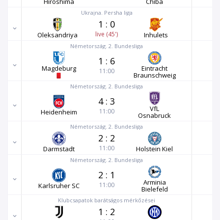
Hiroshima
Chiba
Ukrajna. Persha liga
1
:
0
live (45')
Oleksandriya
Inhulets
Németország. 2. Bundesliga
1
:
6
Magdeburg
Eintracht
11:00
Braunschweig
Németország. 2. Bundesliga
4
:
3
VfL
11:00
Heidenheim
Osnabruck
Németország. 2. Bundesliga
2
:
2
11:00
Darmstadt
Holstein Kiel
Németország. 2. Bundesliga
2
:
1
Arminia
11:00
Karlsruher SC
Bielefeld
Klubcsapatok barátságos mérkőzései
1
:
2