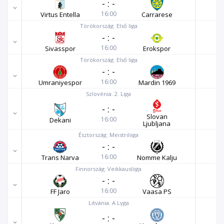
-
:
-
16:00
Virtus Entella
Carrarese
Törökország. Első liga
-
:
-
16:00
Sivasspor
Erokspor
Törökország. Első liga
-
:
-
16:00
Umraniyespor
Mardin 1969
Szlovénia. 2. Liga
-
:
-
Slovan
16:00
Dekani
Ljubljana
Észtország. Meistriliiga
-
:
-
16:00
Trans Narva
Nomme Kalju
Finnország. Veikkausliiga
-
:
-
16:00
FF Jaro
Vaasa PS
Litvánia. A Lyga
-
:
-