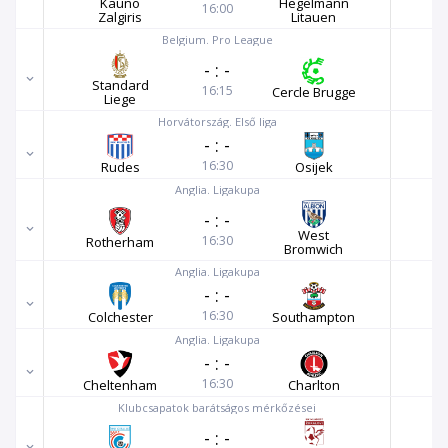
Kauno
Hegelmann
16:00
Zalgiris
Litauen
Belgium. Pro League
-
:
-
Standard
16:15
Cercle Brugge
Liege
Horvátország. Első liga
-
:
-
16:30
Rudes
Osijek
Anglia. Ligakupa
-
:
-
West
16:30
Rotherham
Bromwich
Anglia. Ligakupa
-
:
-
16:30
Colchester
Southampton
Anglia. Ligakupa
-
:
-
16:30
Cheltenham
Charlton
Klubcsapatok barátságos mérkőzései
-
:
-