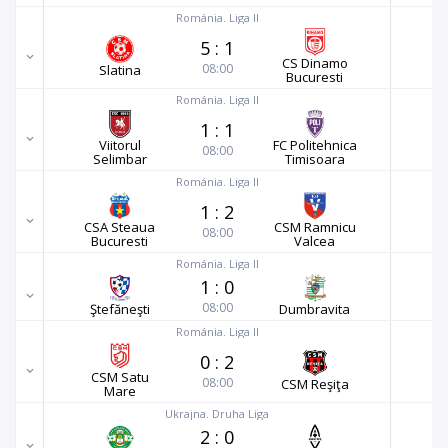
Románia. Liga II
5
:
1
CS Dinamo
08:00
Slatina
Bucuresti
Románia. Liga II
1
:
1
Viitorul
FC Politehnica
08:00
Selimbar
Timisoara
Románia. Liga II
1
:
2
CSA Steaua
CSM Ramnicu
08:00
Bucuresti
Valcea
Románia. Liga II
1
:
0
08:00
Ştefăneşti
Dumbravita
Románia. Liga II
0
:
2
CSM Satu
08:00
CSM Reşiţa
Mare
Ukrajna. Druha Liga
2
:
0