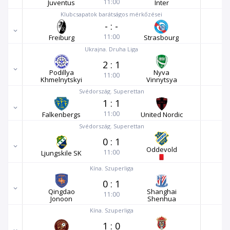
11:00
Juventus
Inter
Klubcsapatok barátságos mérkőzései
-
:
-
11:00
Freiburg
Strasbourg
Ukrajna. Druha Liga
2
:
1
Podillya
Nyva
11:00
Khmelnytskyi
Vinnytsya
Svédország. Superettan
1
:
1
11:00
Falkenbergs
United Nordic
Svédország. Superettan
0
:
1
Oddevold
11:00
Ljungskile SK
Kína. Szuperliga
0
:
1
Qingdao
Shanghai
11:00
Jonoon
Shenhua
Kína. Szuperliga
1
:
0