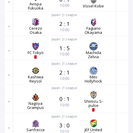
Avispa
10:00
Vissel Kobe
Fukuoka
Japán. J1 League
2
:
1
Cerezo
Fagiano
10:00
Osaka
Okayama
Japán. J1 League
1
:
5
FC Tokyo
Machida
10:00
Zelvia
Japán. J1 League
2
:
1
Kashiwa
Mito
10:00
Reysol
Hollyhock
Japán. J1 League
0
:
1
Shimizu S-
Nagoya
10:00
pulse
Grampus
Japán. J1 League
3
:
0
Sanfrecce
JEF United
10:15