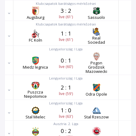
Klubcsapatok barátságos mérkőzései
3
:
2
live (61')
Augsburg
Sassuolo
Klubcsapatok barátságos mérkőzései
1
:
1
Real
live (61')
FC Koln
Sociedad
Lengyelország. I Liga
0
:
1
Pogon
live (60')
Miedz legnica
Grodzisk
Mazowiecki
Lengyelország. I Liga
2
:
1
Puszcza
live (59')
Odra Opole
Niepolomice
Lengyelország. I Liga
1
:
0
live (63')
Stal Mielec
Stal Rzeszow
Ausztria. 2. Liga
0
:
2