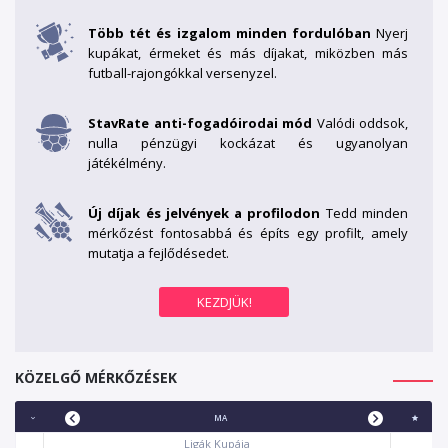
Több tét és izgalom minden fordulóban
Nyerj
kupákat, érmeket és más díjakat, miközben más
futball-rajongókkal versenyzel.
StavRate anti-fogadóirodai mód
Valódi oddsok,
nulla pénzügyi kockázat és ugyanolyan
játékélmény.
Új díjak és jelvények a profilodon
Tedd minden
mérkőzést fontosabbá és építs egy profilt, amely
mutatja a fejlődésedet.
KÖZELGŐ MÉRKŐZÉSEK
MA
Ligák Kupája