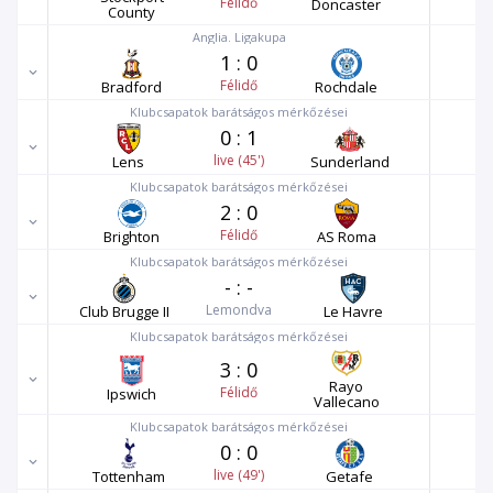
Félidő
Doncaster
County
Anglia. Ligakupa
1
:
0
Félidő
Bradford
Rochdale
Klubcsapatok barátságos mérkőzései
0
:
1
live (45')
Lens
Sunderland
Klubcsapatok barátságos mérkőzései
2
:
0
Félidő
Brighton
AS Roma
Klubcsapatok barátságos mérkőzései
-
:
-
Lemondva
Club Brugge II
Le Havre
Klubcsapatok barátságos mérkőzései
3
:
0
Rayo
Félidő
Ipswich
Vallecano
Klubcsapatok barátságos mérkőzései
0
:
0
live (49')
Tottenham
Getafe