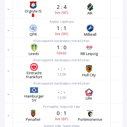
2
:
4
Orgryte IS
live (90')
AIK
Anglia. Ligakupa
1
:
1
live (90')
QPR
Millwall
Klubcsapatok barátságos mérkőzései
1
:
0
Félidő
Leeds
RB Leipzig
Klubcsapatok barátságos mérkőzései
-
:
-
Eintracht
13:00
Hull City
Frankfurt
Klubcsapatok barátságos mérkőzései
-
:
-
Hamburger
13:00
Lille
SV
Portugália. Segunda Liga
0
:
1
live (89')
Penafiel
Portimonense
Svédország. Superettan