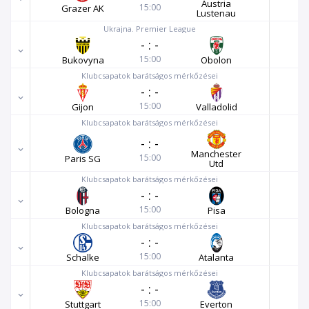
Austria
15:00
Grazer AK
Lustenau
Ukrajna. Premier League
-
:
-
15:00
Bukovyna
Obolon
Klubcsapatok barátságos mérkőzései
-
:
-
15:00
Gijon
Valladolid
Klubcsapatok barátságos mérkőzései
-
:
-
Manchester
15:00
Paris SG
Utd
Klubcsapatok barátságos mérkőzései
-
:
-
15:00
Bologna
Pisa
Klubcsapatok barátságos mérkőzései
-
:
-
15:00
Schalke
Atalanta
Klubcsapatok barátságos mérkőzései
-
:
-
15:00
Stuttgart
Everton