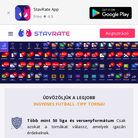
StavRate App
Free
4.9
3n
3n
3n
3n
3n
13n
6n
14n
13n
7n
6n
20n
3ó
13n
3ó
2ó
1ó
1ó
6n
8perc
14n
38perc
23ó
1ó
21n
1ó
8perc
21ó
38per
8perc
14n
8perc
8perc
18ó
8perc
38perc
3ó
7n
1ó
1ó
5n
7ó
4ó
39n
4ó
2ó
5ó
7n
47n
68n
4n
151n
ÜDVÖZÖLJÜK A LEGJOBB
INGYENES FUTBALL-TIPP TORNA!
Több mint 50 liga és versenyformátum
Csak
azokat a tornákat válassz, amelyek igazán
érdekelnek.