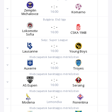
-
:
-
Zemplin
16:00
Komarno
Michalovce
Bulgária. Első liga
-
:
-
Lokomotiv
16:00
CSKA 1948
Sofia
Svájc. Super League
-
:
-
16:00
Lausanne
Young Boys
Klubcsapatok barátságos mérkőzései
-
:
-
16:00
Auxerre
Troyes
Klubcsapatok barátságos mérkőzései
-
:
-
16:00
AS Eupen
Seraing
Klubcsapatok barátságos mérkőzései
-
:
-
Lemondva
Modena
Fiorentina
Klubcsapatok barátságos mérkőzései