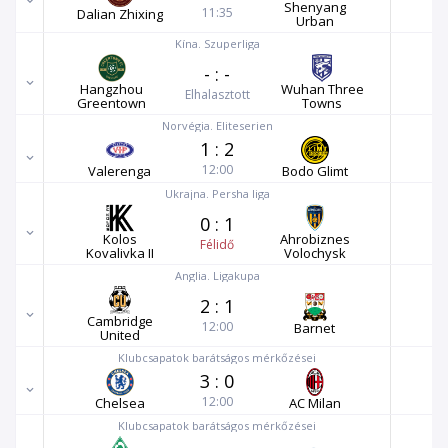
Shenyang
11:35
Dalian Zhixing
Urban
Kína. Szuperliga
-
:
-
Hangzhou
Wuhan Three
Elhalasztott
Greentown
Towns
Norvégia. Eliteserien
1
:
2
12:00
Valerenga
Bodo Glimt
Ukrajna. Persha liga
0
:
1
Kolos
Ahrobiznes
Félidő
Kovalivka II
Volochysk
Anglia. Ligakupa
2
:
1
Cambridge
12:00
Barnet
United
Klubcsapatok barátságos mérkőzései
3
:
0
12:00
Chelsea
AC Milan
Klubcsapatok barátságos mérkőzései