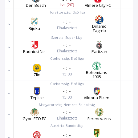
live (20')
Den Bosch
Almere City FC
Horvátország. Első liga
-
:
-
Dinamo
Elhalasztott
Rijeka
Zagreb
Szerbia. Super Liga
-
:
-
Elhalasztott
Radnicki Nis
Partizan
Csehország. Első liga
-
:
-
Bohemians
15:00
Zlin
1905
Csehország. Első liga
-
:
-
15:00
Teplice
Viktoria Plzen
Magyarország. Nemzeti Bajnokság
-
:
-
Elhalasztott
Gyori ETO FC
Ferencvaros
Ausztria. Bundesliga
-
:
-