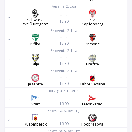
Ausztria. 2. Liga
-
:
-
Schwarz-
SV
15:30
Weiß Bregenz
Kapfenberg
Szlovénia. 2. Liga
-
:
-
15:30
Krško
Primorje
Szlovénia. 2. Liga
-
:
-
15:30
Bilje
Brežice
Szlovénia. 2. Liga
-
:
-
15:30
Jesenice
Tabor Sezana
Norvégia. Eliteserien
-
:
-
16:00
Start
Fredrikstad
Szlovákia. Super Liga
-
:
-
16:00
Ruzomberok
Podbrezova
Szlovákia. Super Liga