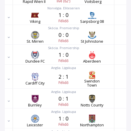
live (62')
Rapid Wien II
Voitsberg
Norvégia. Eliteserien
1
:
0
Félidő
Viking
Sarpsborg 08
Skócia. Premiership
0
:
0
Félidő
St. Mirren
St Johnstone
Skócia. Premiership
1
:
0
Félidő
Dundee FC
Aberdeen
Anglia. Ligakupa
2
:
1
Swindon
Félidő
Cardiff City
Town
Anglia. Ligakupa
0
:
1
Félidő
Burnley
Notts County
Anglia. Ligakupa
1
:
0
Félidő
Leicester
Northampton