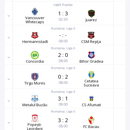
Ligák Kupája
1
:
3
Vancouver
02:30
Juarez
Whitecaps
Románia. Liga II
-
:
-
08:00
Hermannstadt
CSM Reşiţa
Románia. Liga II
2
:
0
08:00
Concordia
Bihor Oradea
Románia. Liga II
0
:
2
Cetatea
08:00
Tirgu Mures
Suceava
Románia. Liga II
3
:
1
08:00
Metalul Buzău
CS Afumati
Románia. Liga II
3
:
2
Popești-
08:00
FC Bacau
Leordeni