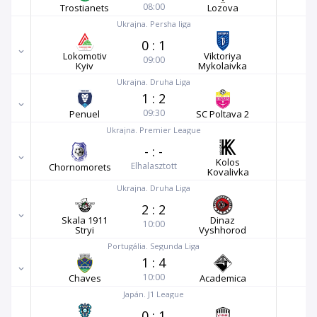
08:00
Trostianets
Lozova
Ukrajna. Persha liga
0
:
1
Lokomotiv
Viktoriya
09:00
Kyiv
Mykolaivka
Ukrajna. Druha Liga
1
:
2
09:30
Penuel
SC Poltava 2
Ukrajna. Premier League
-
:
-
Kolos
Elhalasztott
Chornomorets
Kovalivka
Ukrajna. Druha Liga
2
:
2
Skala 1911
Dinaz
10:00
Stryi
Vyshhorod
Portugália. Segunda Liga
1
:
4
10:00
Chaves
Academica
Japán. J1 League
0
:
1