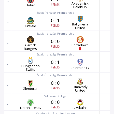
Akademisk
Félidő
Hobro
Boldklub
Észak-Írország. Premiership
0
:
1
Ballymena
Félidő
Linfield
United
Észak-Írország. Premiership
0
:
0
Carrick
Portadown
Félidő
Rangers
Észak-Írország. Premiership
0
:
1
Dungannon
Félidő
Coleraine FC
Swifts
Észak-Írország. Premiership
0
:
0
Limavady
Félidő
Glentoran
United
Szlovákia. 2. Liga
0
:
0
Félidő
Tatran Presov
L. Mikulas
Kazahsztán. Premier League