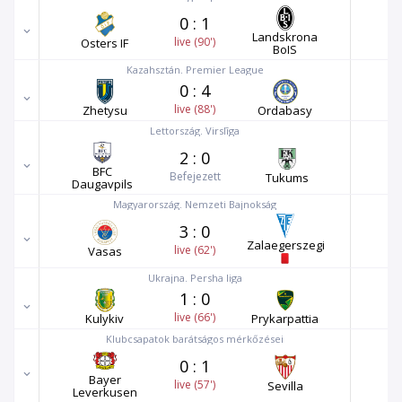
0
:
1
Landskrona
live (90')
Osters IF
BoIS
Kazahsztán. Premier League
0
:
4
live (88')
Zhetysu
Ordabasy
Lettország. Virslīga
2
:
0
BFC
Befejezett
Tukums
Daugavpils
Magyarország. Nemzeti Bajnokság
3
:
0
Zalaegerszegi
live (62')
Vasas
Ukrajna. Persha liga
1
:
0
live (66')
Kulykiv
Prykarpattia
Klubcsapatok barátságos mérkőzései
0
:
1
Bayer
live (57')
Sevilla
Leverkusen