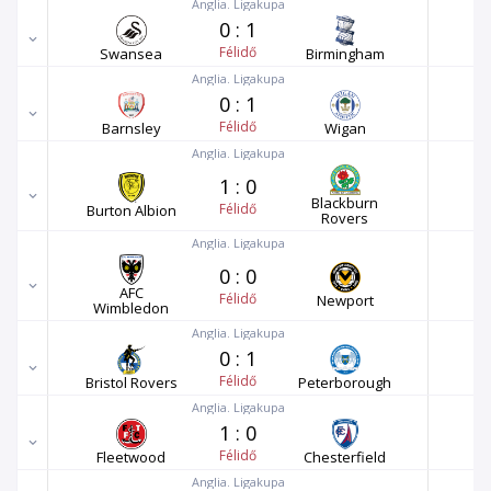
Anglia. Ligakupa
0
:
1
Félidő
Swansea
Birmingham
Anglia. Ligakupa
0
:
1
Félidő
Barnsley
Wigan
Anglia. Ligakupa
1
:
0
Blackburn
Félidő
Burton Albion
Rovers
Anglia. Ligakupa
0
:
0
AFC
Félidő
Newport
Wimbledon
Anglia. Ligakupa
0
:
1
Félidő
Bristol Rovers
Peterborough
Anglia. Ligakupa
1
:
0
Félidő
Fleetwood
Chesterfield
Anglia. Ligakupa