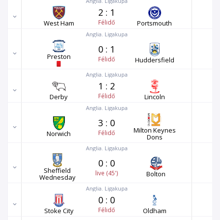
Anglia. Ligakupa
2
:
1
Félidő
West Ham
Portsmouth
Anglia. Ligakupa
0
:
1
Preston
Félidő
Huddersfield
Anglia. Ligakupa
1
:
2
Félidő
Derby
Lincoln
Anglia. Ligakupa
3
:
0
Milton Keynes
Félidő
Norwich
Dons
Anglia. Ligakupa
0
:
0
Sheffield
live (45')
Bolton
Wednesday
Anglia. Ligakupa
0
:
0
Félidő
Stoke City
Oldham