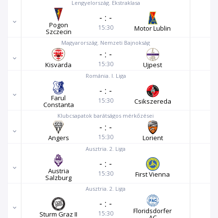
Lengyelország. Ekstraklasa
-
:
-
Pogon
15:30
Motor Lublin
Szczecin
Magyarország. Nemzeti Bajnokság
-
:
-
15:30
Kisvarda
Ujpest
Románia. I. Liga
-
:
-
Farul
15:30
Csikszereda
Constanta
Klubcsapatok barátságos mérkőzései
-
:
-
15:30
Angers
Lorient
Ausztria. 2. Liga
-
:
-
Austria
15:30
First Vienna
Salzburg
Ausztria. 2. Liga
-
:
-
Floridsdorfer
15:30
Sturm Graz II
AC