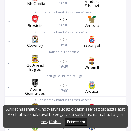
Mladost
16:30
HNK Cibalia
Ždralovi
Klubcsapatok barátságos mérkőzései
-
:
-
16:30
Brestois
Venezia
Klubcsapatok barátságos mérkőzései
-
:
-
16:30
Coventry
Espanyol
Hollandia. Eredivisie
-
:
-
Go Ahead
16:45
Willem II
Eagles
Portugália. Primeira Liga
-
:
-
Vitoria
17:00
Arouca
Guimaraes
Klubcsapatok barátságos mérkőzései
-
:
-
Sütiket használunk, hogy javítsuk az oldalon szerzett tapasztalatát.
17:00
Burgos
Leonesa
Az oldal használatával beleegyezik a sütik használatába.
Tudjon
Klubcsapatok barátságos mérkőzései
meg többet
Értettem
-
:
-