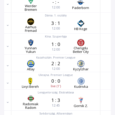
-
:
-
Werder
12:00
Paderborn
Bremen
Dánia. 1. osztály
3
:
1
Aarhus
12:00
HB Koge
Fremad
Kína. Szuperliga
1
:
0
Yunnan
Chengdu
12:00
Yukun
Better City
Kazahsztán. Premier League
2
:
2
12:00
Altay
Kyzylzhar
Ukrajna. Premier League
0
:
0
live (1')
Livyi Bereh
Kudrivka
Lengyelország. Ekstraklasa
1
:
3
Radomiak
12:45
Gornik Z.
Radom
Svédország. Allsvenskan