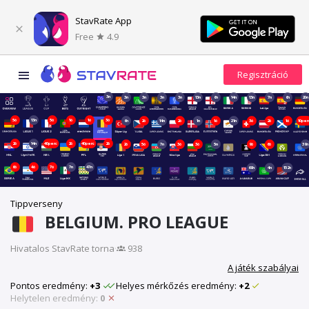
StavRate App
Free
4.9
3n
3n
3n
3n
3n
13n
6n
14n
13n
7n
6n
20n
5ó
13n
5ó
1ó
1ó
3ó
6n
2ó
14n
2ó
1n
1ó
21n
3ó
2ó
1ó
10per
2ó
14n
40perc
2ó
40perc
2ó
2ó
5ó
7n
3ó
3ó
5n
9ó
6ó
39n
6ó
4ó
7ó
7n
47n
68n
4n
152n
Tippverseny
BELGIUM. PRO LEAGUE
Hivatalos StavRate torna
·
938
A játék szabályai
Pontos eredmény:
+3
Helyes mérkőzés eredmény:
+2
Helytelen eredmény:
0