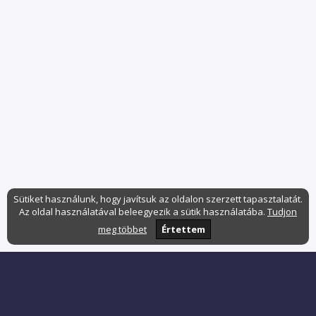
Sütiket használunk, hogy javítsuk az oldalon szerzett tapasztalatát.
Az oldal használatával beleegyezik a sütik használatába.
Tudjon
meg többet
Értettem