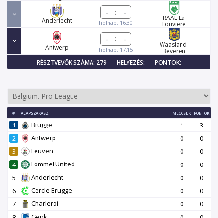
:
RAAL La
Anderlecht
holnap, 16:30
Louviere
:
Waasland-
Antwerp
holnap, 17:15
Beveren
RÉSZTVEVŐK SZÁMA: 279
HELYEZÉS:
PONTOK:
#
ALAPSZAKASZ
MECCSEK
PONTOK
Brugge
1
1
3
Antwerp
2
0
0
Leuven
3
0
0
Lommel United
4
0
0
Anderlecht
5
0
0
Cercle Brugge
6
0
0
Charleroi
7
0
0
Genk
8
0
0