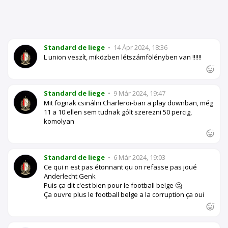
Standard de liege
•
14 Ápr 2024, 18:36
L union veszít, miközben létszámfölényben van !!!!!!
Standard de liege
•
9 Már 2024, 19:47
Mit fognak csinálni Charleroi-ban a play downban, még
11 a 10 ellen sem tudnak gólt szerezni 50 percig,
komolyan
Standard de liege
•
6 Már 2024, 19:03
Ce qui n est pas étonnant qu on refasse pas joué
Anderlecht Genk
Puis ça dit c'est bien pour le football belge 🤔
Ça ouvre plus le football belge a la corruption ça oui