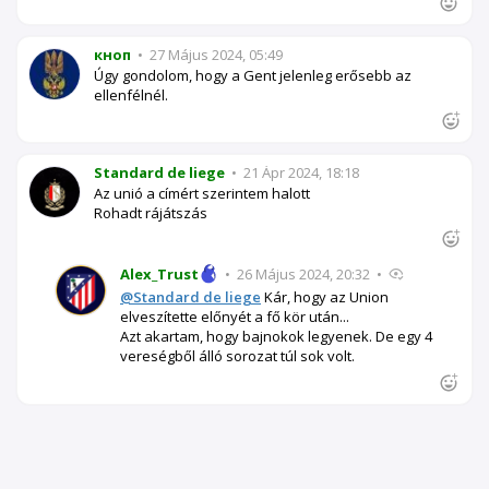
кноп
•
27 Május 2024, 05:49
Úgy gondolom, hogy a Gent jelenleg erősebb az
ellenfélnél.
Standard de liege
•
21 Ápr 2024, 18:18
Az unió a címért szerintem halott
Rohadt rájátszás
Alex_Trust
•
26 Május 2024, 20:32
•
@Standard de liege
Kár, hogy az Union
elveszítette előnyét a fő kör után...
Azt akartam, hogy bajnokok legyenek. De egy 4
vereségből álló sorozat túl sok volt.