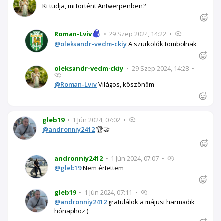
Ki tudja, mi történt Antwerpenben?
Roman-Lviv
•
29 Szep 2024, 14:22
•
@oleksandr-vedm-ckiy
A szurkolók tombolnak
oleksandr-vedm-ckiy
•
29 Szep 2024, 14:28
•
@Roman-Lviv
Világos, köszönöm
gleb19
•
1 Jún 2024, 07:02
•
@andronniy2412
🏆🤝
andronniy2412
•
1 Jún 2024, 07:07
•
@gleb19
Nem értettem
gleb19
•
1 Jún 2024, 07:11
•
@andronniy2412
gratulálok a májusi harmadik
hónaphoz )