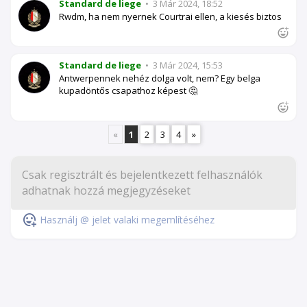
Standard de liege
•
3 Már 2024, 18:52
Rwdm, ha nem nyernek Courtrai ellen, a kiesés biztos
Standard de liege
•
3 Már 2024, 15:53
Antwerpennek nehéz dolga volt, nem? Egy belga
kupadöntős csapathoz képest 🤔
«
1
2
3
4
»
Használj @ jelet valaki megemlítéséhez