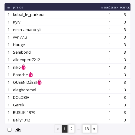
№
JÁTÉKOS
MÉRKŐZÉSEK
PONTOK
1
kobal_le_parkour
1
3
1
Kyiv
1
3
1
emin-amanb-yli
1
3
1
vvr.77.u
1
3
1
Hauge
1
3
1
Sembond
1
3
1
alloexpert7212
1
3
1
niko
1
3
1
Patoche
1
3
1
QUEEN DŻESI
1
3
1
olegboremel
1
3
1
DOLOBIV
1
3
1
Garrik
1
3
1
RUSLIK-1979
1
3
1
Beliy1312
1
3
«
1
2
...
18
»