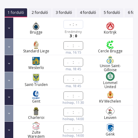
1 forduló
2 forduló
3 forduló
4 forduló
5 forduló
6 for
-
:
-
Eredmény
Brugge
Kortrijk
3 : 0
:
Standard Liege
Cercle Brugge
ma, 16:15
:
Union Saint-
Westerlo
ma, 18:45
Gilloise
:
Lommel
Saint-Truiden
ma, 18:45
United
:
Gent
KV Mechelen
holnap, 11:30
:
Charleroi
Leuven
holnap, 14:00
:
Zulte
Genk
holnap, 14:00
Waregem