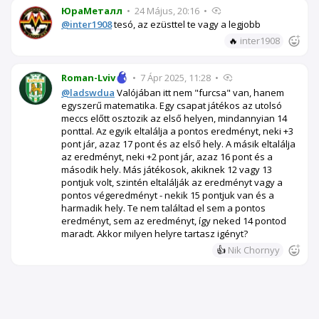
ЮраМеталл
•
24 Május, 20:16
•
@inter1908
tesó, az ezüsttel te vagy a legjobb
🔥
inter1908
Roman-Lviv
•
7 Ápr 2025, 11:28
•
@ladswdua
Valójában itt nem "furcsa" van, hanem
egyszerű matematika. Egy csapat játékos az utolsó
meccs előtt osztozik az első helyen, mindannyian 14
ponttal. Az egyik eltalálja a pontos eredményt, neki +3
pont jár, azaz 17 pont és az első hely. A másik eltalálja
az eredményt, neki +2 pont jár, azaz 16 pont és a
második hely. Más játékosok, akiknek 12 vagy 13
pontjuk volt, szintén eltalálják az eredményt vagy a
pontos végeredményt - nekik 15 pontjuk van és a
harmadik hely. Te nem találtad el sem a pontos
eredményt, sem az eredményt, így neked 14 pontod
maradt. Akkor milyen helyre tartasz igényt?
👍
Nik Chornyy