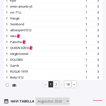
1
Kyiv
1
3
1
emin-amanb-yli
1
3
1
vvr.77.u
1
3
1
Hauge
1
3
1
Sembond
1
3
1
alloexpert7212
1
3
1
niko
1
3
1
Patoche
1
3
1
QUEEN DŻESI
1
3
1
olegboremel
1
3
1
DOLOBIV
1
3
1
Garrik
1
3
1
RUSLIK-1979
1
3
1
Beliy1312
1
3
«
1
2
...
18
»
HAVI TABELLA