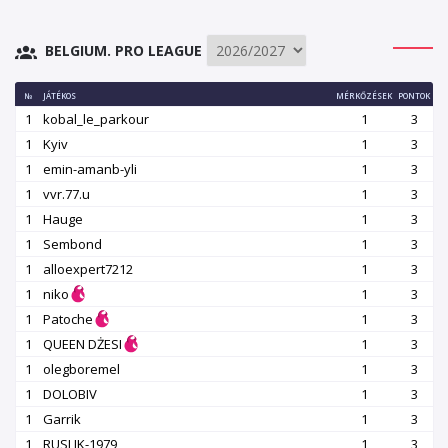
BELGIUM. PRO LEAGUE
№
JÁTÉKOS
MÉRKŐZÉSEK
PONTOK
1
kobal_le_parkour
1
3
1
Kyiv
1
3
1
emin-amanb-yli
1
3
1
vvr.77.u
1
3
1
Hauge
1
3
1
Sembond
1
3
1
alloexpert7212
1
3
1
niko
1
3
1
Patoche
1
3
1
QUEEN DŻESI
1
3
1
olegboremel
1
3
1
DOLOBIV
1
3
1
Garrik
1
3
1
RUSLIK-1979
1
3