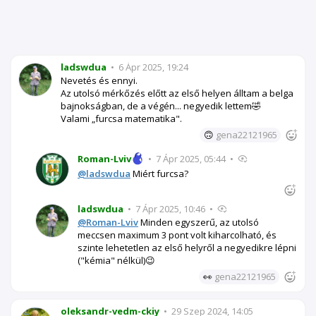
ladswdua
•
6 Ápr 2025, 19:24
Nevetés és ennyi.
Az utolsó mérkőzés előtt az első helyen álltam a belga
bajnokságban, de a végén... negyedik lettem🤣
Valami „furcsa matematika".
🙃
gena22121965
Roman-Lviv
•
7 Ápr 2025, 05:44
•
@ladswdua
Miért furcsa?
ladswdua
•
7 Ápr 2025, 10:46
•
@Roman-Lviv
Minden egyszerű, az utolsó
meccsen maximum 3 pont volt kiharcolható, és
szinte lehetetlen az első helyről a negyedikre lépni
("kémia" nélkül)😉
👀
gena22121965
oleksandr-vedm-ckiy
•
29 Szep 2024, 14:05