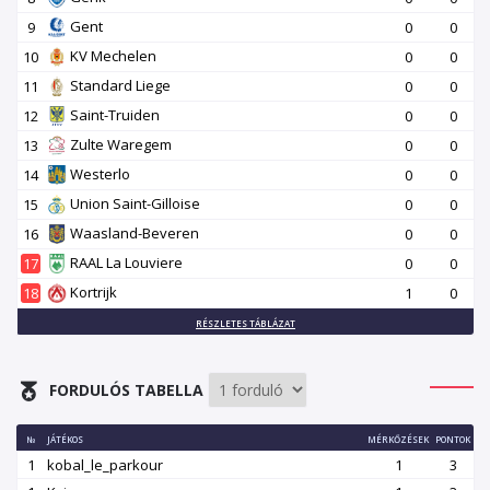
Gent
9
0
0
KV Mechelen
10
0
0
Standard Liege
11
0
0
Saint-Truiden
12
0
0
Zulte Waregem
13
0
0
Westerlo
14
0
0
Union Saint-Gilloise
15
0
0
Waasland-Beveren
16
0
0
RAAL La Louviere
17
0
0
Kortrijk
18
1
0
RÉSZLETES TÁBLÁZAT
FORDULÓS TABELLA
№
JÁTÉKOS
MÉRKŐZÉSEK
PONTOK
1
kobal_le_parkour
1
3