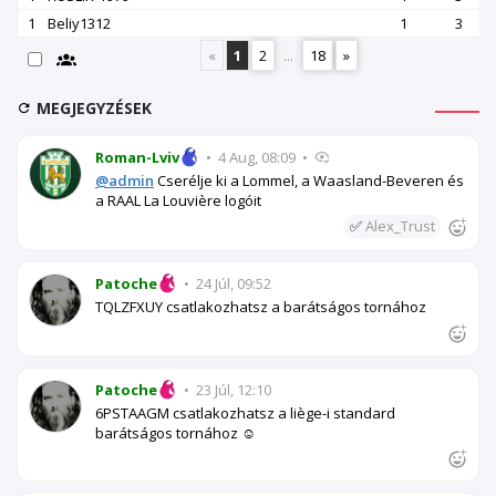
1
Beliy1312
1
3
«
1
2
...
18
»
MEGJEGYZÉSEK
Roman-Lviv
•
4 Aug, 08:09
•
@admin
Cserélje ki a Lommel, a Waasland-Beveren és
a RAAL La Louvière logóit
✅
Alex_Trust
Patoche
•
24 Júl, 09:52
TQLZFXUY csatlakozhatsz a barátságos tornához
Patoche
•
23 Júl, 12:10
6PSTAAGM csatlakozhatsz a liège-i standard
barátságos tornához ☺️