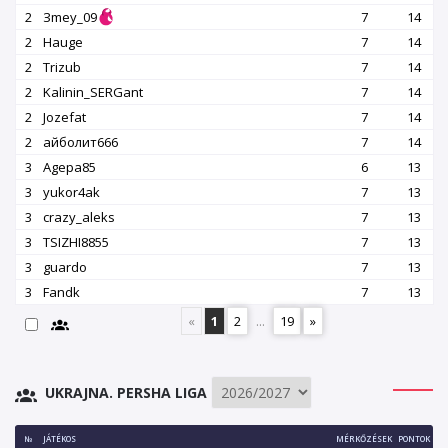
2
Зmey_09
7
14
2
Hauge
7
14
2
Trizub
7
14
2
Kalinin_SERGant
7
14
2
Jozefat
7
14
2
айболит666
7
14
3
Agepa85
6
13
3
yukor4ak
7
13
3
crazy_aleks
7
13
3
TSIZHI8855
7
13
3
guardo
7
13
3
Fandk
7
13
«
1
2
...
19
»
UKRAJNA. PERSHA LIGA
№
JÁTÉKOS
MÉRKŐZÉSEK
PONTOK