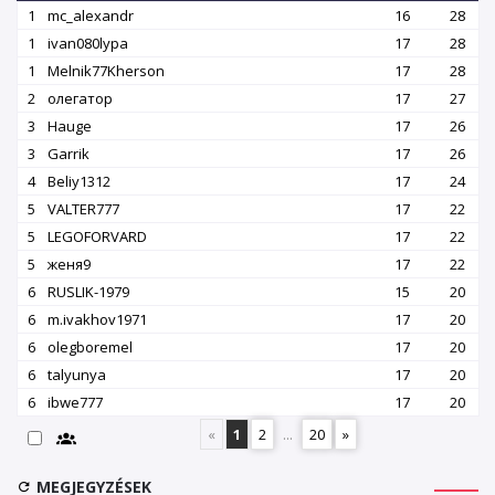
1
mc_alexandr
16
28
1
ivan080lypa
17
28
1
Melnik77Kherson
17
28
2
олегатор
17
27
3
Hauge
17
26
3
Garrik
17
26
4
Beliy1312
17
24
5
VALTER777
17
22
5
LEGOFORVARD
17
22
5
женя9
17
22
6
RUSLIK-1979
15
20
6
m.ivakhov1971
17
20
6
olegboremel
17
20
6
talyunya
17
20
6
ibwe777
17
20
«
1
2
...
20
»
MEGJEGYZÉSEK