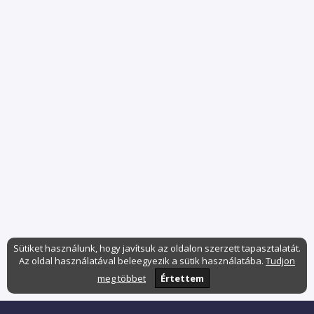
Sütiket használunk, hogy javítsuk az oldalon szerzett tapasztalatát.
Az oldal használatával beleegyezik a sütik használatába.
Tudjon
meg többet
Értettem