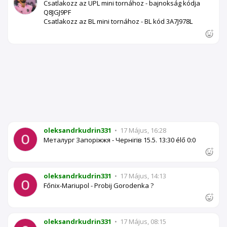
Csatlakozz az UPL mini tornához - bajnokság kódja
Q8JGJ9PF
Csatlakozz az BL mini tornához - BL kód 3A7J978L
oleksandrkudrin331
•
17 Május, 16:28
Металург Запоріжжя - Чернігів 15.5. 13:30 élő 0:0
oleksandrkudrin331
•
17 Május, 14:13
Főnix-Mariupol - Probij Gorodenka ?
oleksandrkudrin331
•
17 Május, 08:15