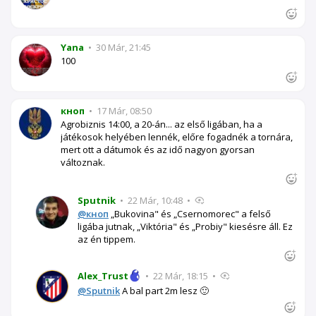
Yana
•
30 Már, 21:45
100
кноп
•
17 Már, 08:50
Agrobiznis 14:00, a 20-án... az első ligában, ha a
játékosok helyében lennék, előre fogadnék a tornára,
mert ott a dátumok és az idő nagyon gyorsan
változnak.
Sputnik
•
22 Már, 10:48
•
@кноп
„Bukovina" és „Csernomorec" a felső
ligába jutnak, „Viktória" és „Probiy" kiesésre áll. Ez
az én tippem.
Alex_Trust
•
22 Már, 18:15
•
@Sputnik
A bal part 2m lesz 🙂