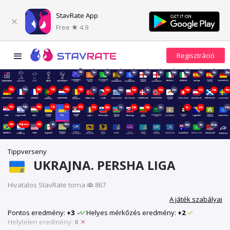
StavRate App
Free
4.9
3n
3n
3n
4n
4n
13n
6n
14n
14n
7n
6n
20n
13ó
13n
20ó
16ó
16ó
18ó
6n
17ó
14n
14ó
1n
14ó
21n
18ó
17ó
16ó
15ó
17ó
14n
15ó
12ó
11ó
17ó
17ó
20ó
7n
18ó
18ó
5n
1ó
21ó
39n
21ó
42perc
22ó
8n
47n
69n
4n
152n
Tippverseny
UKRAJNA. PERSHA LIGA
Hivatalos StavRate torna
·
867
A játék szabályai
Pontos eredmény:
+3
Helyes mérkőzés eredmény:
+2
Helytelen eredmény:
0