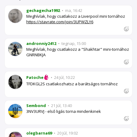
gechagecha1992
•
ma, 16:42
Meghívlak, hogy csatlakozz a Liverpool mini tornához
https://stavrate.com/join/3UPWZLY6
andronniy2412
•
tegnap, 15:00
Meghívlak, hogy csatlakozz a "Shakhtar" mini-tornához
GNRNBKJA
Patoche
•
24 Júl, 10:22
TFDKGL2S csatlakozhatsz a barátságos tornához
Sembond
•
21 Júl, 13:40
3NV3URVJ - első ligás torna mindenkinek
olegbarna69
•
20 Júl, 19:02