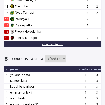
Chernihiv
11
2
2
Nyva Ternopil
12
3
2
Polissya II
13
2
1
Prykarpattia
14
2
1
Probiy Horodenka
15
2
1
Feniks-Mariupol
16
2
0
RÉSZLETES TÁBLÁZAT
FORDULÓS TABELLA
№
JÁTÉKOS
MÉRKŐZÉSEK
PONTOK
1
yakosb_samo
1
3
1
ivan080lypa
1
3
1
kobal_le_parkour
1
3
1
emin-amanb-yli
1
3
1
andrijhreb
1
3
1
oleksandrkudrin331
1
3