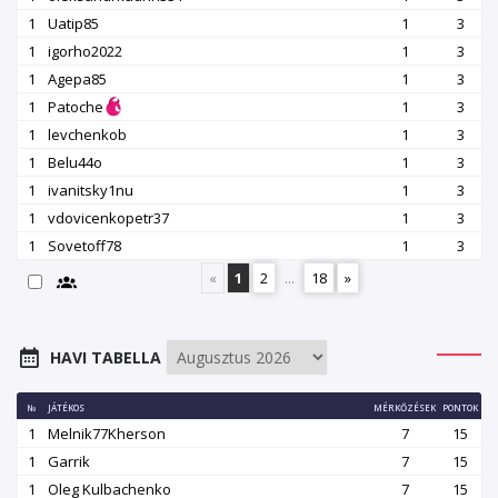
1
Uatip85
1
3
1
igorho2022
1
3
1
Agepa85
1
3
1
Patoche
1
3
1
levchenkob
1
3
1
Belu44o
1
3
1
ivanitsky1nu
1
3
1
vdovicenkopetr37
1
3
1
Sovetoff78
1
3
«
1
2
...
18
»
HAVI TABELLA
№
JÁTÉKOS
MÉRKŐZÉSEK
PONTOK
1
Melnik77Kherson
7
15
1
Garrik
7
15
1
Oleg Kulbachenko
7
15