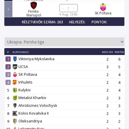
:
Feniks-
SK Poltava
9 Aug, 13:00
Mariupol
RÉSZTVEVŐK SZÁMA: 263
HELYEZÉS:
PONTOK:
#
ALAPSZAKASZ
MECCSEK
PONTOK
Viktoriya Mykolaivka
1
2
6
UCSA
2
3
5
SK Poltava
3
2
4
Inhulets
4
2
4
Kulykiv
5
2
4
Metalist Kharkiv
6
2
3
Ahrobiznes Volochysk
7
2
3
Kolos Kovalivka II
8
2
3
Oleksandriya
9
2
2
Lokomotiv Kyiv
10
2
2