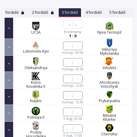
1 forduló
2 forduló
3 forduló
4 forduló
5 forduló
6 
-
:
-
Eredmény
UCSA
Nyva Ternopil
1 : 0
:
Viktoriya
Lokomotiv Kyiv
holnap, 09:00
Mykolaivka
:
Oleksandriya
Inhulets
holnap, 10:30
:
Kolos
Ahrobiznes
holnap, 12:00
Kovalivka II
Volochysk
:
Kulykiv
Prykarpattia
holnap, 13:30
:
Metalist
Polissya II
9 Aug, 09:00
Kharkiv
:
Probiy
Chernihiv
9 Aug, 11:00
Horodenka