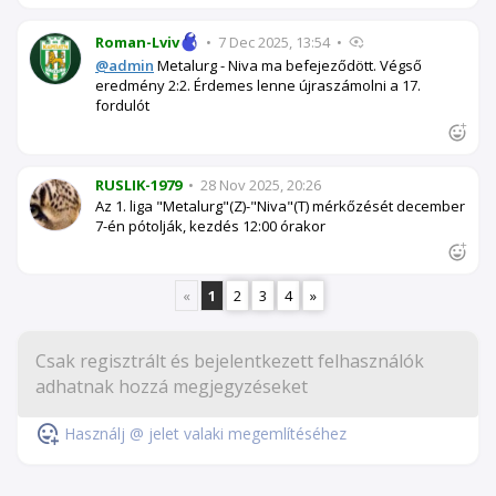
Roman-Lviv
•
7 Dec 2025, 13:54
•
@admin
Metalurg - Niva ma befejeződött. Végső
eredmény 2:2. Érdemes lenne újraszámolni a 17.
fordulót
RUSLIK-1979
•
28 Nov 2025, 20:26
Az 1. liga "Metalurg"(Z)-"Niva"(T) mérkőzését december
7-én pótolják, kezdés 12:00 órakor
«
1
2
3
4
»
Használj @ jelet valaki megemlítéséhez