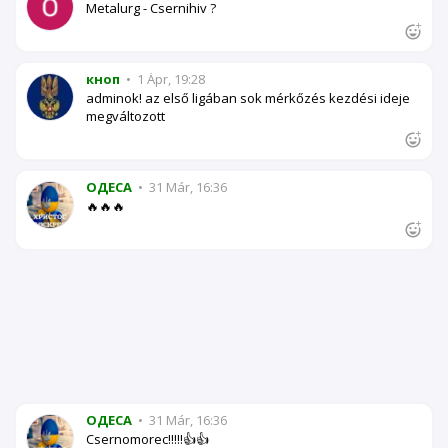
Metalurg - Csernihiv ?
кноп
•
1 Ápr, 19:28
adminok! az első ligában sok mérkőzés kezdési ideje
megváltozott
OДЕСА
•
31 Már, 16:36
🔥🔥🔥
OДЕСА
•
31 Már, 16:36
Csernomorec!!!!!👍👍