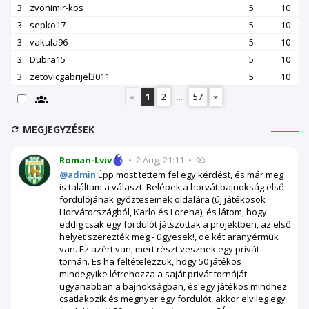
3
zvonimir-kos
5
10
3
sepko17
5
10
3
vakula96
5
10
3
Dubra15
5
10
3
zetovicgabrijel3011
5
10
«
1
2
...
57
»
MEGJEGYZÉSEK
Roman-Lviv
•
2 Aug, 21:11
•
@admin
Épp most tettem fel egy kérdést, és már meg
is találtam a választ. Belépek a horvát bajnokság első
fordulójának győzteseinek oldalára (új játékosok
Horvátországból, Karlo és Lorena), és látom, hogy
eddig csak egy fordulót játszottak a projektben, az első
helyet szerezték meg - ügyesek!, de két aranyérmük
van. Ez azért van, mert részt vesznek egy privát
tornán. És ha feltételezzük, hogy 50 játékos
mindegyike létrehozza a saját privát tornáját
ugyanabban a bajnokságban, és egy játékos mindhez
csatlakozik és megnyer egy fordulót, akkor elvileg egy