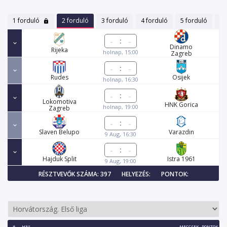
1 forduló
2 forduló
3 forduló
4 forduló
5 forduló
6 
:
Dinamo
Rijeka
holnap, 15:00
Zagreb
:
Rudes
Osijek
holnap, 16:30
:
Lokomotiva
HNK Gorica
holnap, 19:00
Zagreb
:
Slaven Belupo
Varazdin
9 Aug, 16:30
:
Hajduk Split
Istra 1961
9 Aug, 19:00
RÉSZTVEVŐK SZÁMA: 397
HELYEZÉS:
PONTOK:
#
HNL
MECCSEK
PONTOK