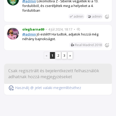
@admin
Lokomotiva Z - Šibenik vegyétek ki a 13.
fordulóból, és cseréljétek meg a helyeket a 4.
fordulóban
✅
admin
🤝
admin
olegbarna69
•
4 Júl 2024, 18:17
•
@admin
Jó estét!!! Ha tudtok, adjatok hozzá még
néhány bajnokságot.
👍
Real Madrid 2018
«
1
2
3
»
Használj @ jelet valaki megemlítéséhez