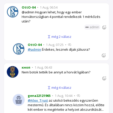
OttO-04
•
1 Aug, 06:54
@admin Hogyan lehet, hogy egy ember
Horvátországban 4 ponttal rendelkezik 1 mérkőzés
után?
👀
admin
még 2 válasz
OttO-04
•
1 Aug, 07:25
•
@admin
Érdekes, lesznek díjak júliusra?
кноп
•
1 Aug, 06:43
Nem botok tették be annyit a horvát ligában?
még 4 válasz
gena22121965
•
1 Aug, 10:44
•
@Alex_Trust
az utolsó bekezdés egyszerűen
mestermű. És általában nincs közöm hozzá, előtte
két ember is megértette a helyzet abszurditását...