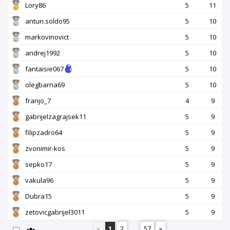
Lory86
5
11
antun.soldo95
5
10
markovinovict
5
10
andrej1992
5
10
fantaisie067
5
10
olegbarna69
5
10
franjo_7
4
9
gabrijelzagrajsek11
5
9
filipzadro64
5
9
zvonimir-kos
5
9
sepko17
5
9
vakula96
5
9
Dubra15
5
9
zetovicgabrijel3011
5
9
«
1
2
...
57
»