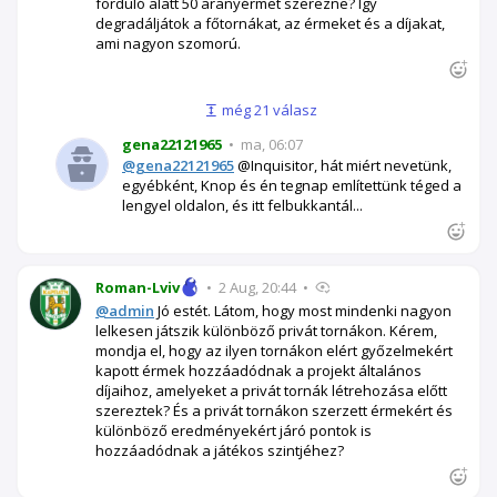
forduló alatt 50 aranyérmet szerezne? Így
degradáljátok a főtornákat, az érmeket és a díjakat,
ami nagyon szomorú.
még 21 válasz
gena22121965
•
ma, 06:07
@gena22121965
@Inquisitor, hát miért nevetünk,
egyébként, Knop és én tegnap említettünk téged a
lengyel oldalon, és itt felbukkantál...
Roman-Lviv
•
2 Aug, 20:44
•
@admin
Jó estét. Látom, hogy most mindenki nagyon
lelkesen játszik különböző privát tornákon. Kérem,
mondja el, hogy az ilyen tornákon elért győzelmekért
kapott érmek hozzáadódnak a projekt általános
díjaihoz, amelyeket a privát tornák létrehozása előtt
szereztek? És a privát tornákon szerzett érmekért és
különböző eredményekért járó pontok is
hozzáadódnak a játékos szintjéhez?