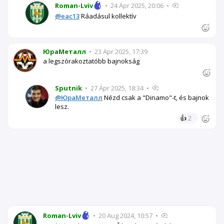
Roman-Lviv
•
24 Ápr 2025, 20:06
•
@eac13
Ráadásul kollektív
ЮраМеталл
•
23 Ápr 2025, 17:39
a legszórakoztatóbb bajnokság
Sputnik
•
27 Ápr 2025, 18:34
•
@ЮраМеталл
Nézd csak a "Dinamo"-t, és bajnok
lesz.
👍
2
Roman-Lviv
•
20 Aug 2024, 10:57
•