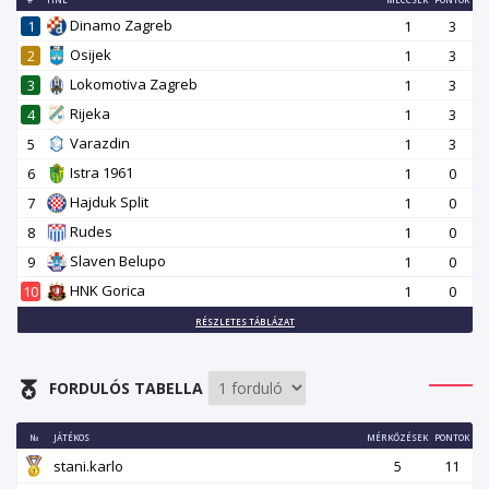
Dinamo Zagreb
1
1
3
Osijek
2
1
3
Lokomotiva Zagreb
3
1
3
Rijeka
4
1
3
Varazdin
5
1
3
Istra 1961
6
1
0
Hajduk Split
7
1
0
Rudes
8
1
0
Slaven Belupo
9
1
0
HNK Gorica
10
1
0
RÉSZLETES TÁBLÁZAT
FORDULÓS TABELLA
№
JÁTÉKOS
MÉRKŐZÉSEK
PONTOK
stani.karlo
5
11