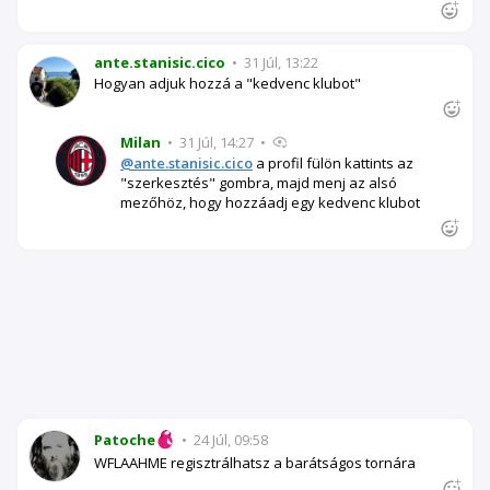
ante.stanisic.cico
•
31 Júl, 13:22
Hogyan adjuk hozzá a "kedvenc klubot"
Milan
•
31 Júl, 14:27
•
@ante.stanisic.cico
a profil fülön kattints az
"szerkesztés" gombra, majd menj az alsó
mezőhöz, hogy hozzáadj egy kedvenc klubot
Patoche
•
24 Júl, 09:58
WFLAAHME regisztrálhatsz a barátságos tornára