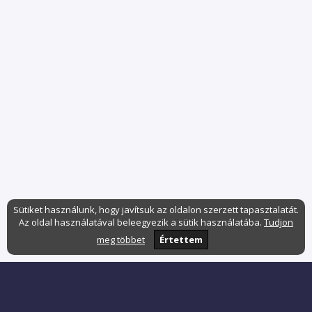
Sütiket használunk, hogy javítsuk az oldalon szerzett tapasztalatát.
Az oldal használatával beleegyezik a sütik használatába.
Tudjon
meg többet
Értettem