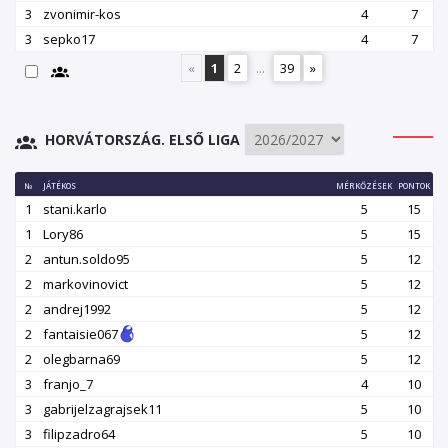
3
zvonimir-kos
4
7
3
sepko17
4
7
«
1
2
...
39
»
HORVÁTORSZÁG. ELSŐ LIGA
№
JÁTÉKOS
MÉRKŐZÉSEK
PONTOK
1
stani.karlo
5
15
1
Lory86
5
15
2
antun.soldo95
5
12
2
markovinovict
5
12
2
andrej1992
5
12
2
fantaisie067
5
12
2
olegbarna69
5
12
3
franjo_7
4
10
3
gabrijelzagrajsek11
5
10
3
filipzadro64
5
10