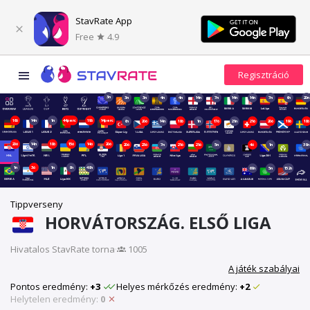
StavRate App
Free
4.9
3n
3n
3n
4n
4n
14n
7n
14n
14n
7n
6n
20n
16ó
14n
1n
44perc
19ó
14perc
6n
20ó
14n
18ó
1n
17ó
21n
21ó
20ó
19ó
18ó
20ó
14n
18ó
15ó
14ó
20ó
20ó
23ó
7n
21ó
21ó
5n
4ó
1n
39n
1n
3ó
1n
8n
48n
69n
5n
152n
Tippverseny
HORVÁTORSZÁG. ELSŐ LIGA
Hivatalos StavRate torna
·
1005
A játék szabályai
Pontos eredmény:
+3
Helyes mérkőzés eredmény:
+2
Helytelen eredmény:
0