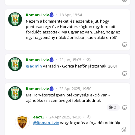
Roman-Lviv
•
18 Ápr, 18:54
Nézem a kommenteket, és eszembe jut, hogy
pontosan egy éve Horvátországban egy fordított
fordulót játszottak. Ma ugyanez van. Lehet, hogy ez
egy hagyomány náluk áprilisban, tud valaki erről?
Roman-Lviv
•
23 Jan, 15:05
•
@admin
Varaždin - Gorica hétfőn játszanak, 26.01
Roman-Lviv
•
23 Ápr 2025, 19:50
Ma Horvátországban jótékonysági akció van -
ajándékozz szemüveget felebarátodnak
😂
2
eac13
•
24 Ápr 2025, 14:26
•
@Roman-Lviv
vagy fogadás a fogadóirodánál))