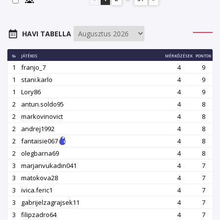
HAVI TABELLA
№
JÁTÉKOS
MÉRKŐZÉSEK
PONTOK
1
franjo_7
4
9
1
stani.karlo
4
9
1
Lory86
4
9
2
antun.soldo95
4
8
2
markovinovict
4
8
2
andrej1992
4
8
2
fantaisie067
4
8
2
olegbarna69
4
8
3
marjanvukadin041
4
7
3
matokova28
4
7
3
ivica.feric1
4
7
3
gabrijelzagrajsek11
4
7
3
filipzadro64
4
7