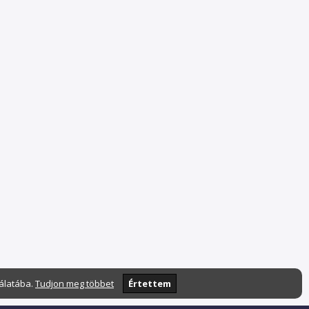
nálatába.
Tudjon meg többet
Értettem