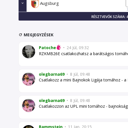
Augsburg
RÉSZTVEVŐK SZÁMA: 
MEGJEGYZÉSEK
Patoche
•
24 Júl, 09:32
RZKMB26E csatlakozhatsz a barátságos tornáh
olegbarna69
•
8 Júl, 09:48
Csatlakozz a mini Bajnokok Ligája tornához - a
olegbarna69
•
8 Júl, 09:48
Csatlakozzon az UPL mini tornához - bajnoksá
Rammstein
•
11 Jan, 20:15