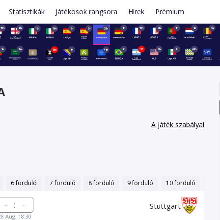
Statisztikák
Játékosok rangsora
Hírek
Prémium
15n
8n
1n
15n
2n
1n
1n
1n
16n
16n
9n
8n
22n
1n
7n
2n
12ó
2n
9n
49n
13ó
1n
41n
A
A játék szabályai
6 forduló
7 forduló
8 forduló
9 forduló
10 forduló
11 f
:
Stuttgart
28 Aug, 18:30