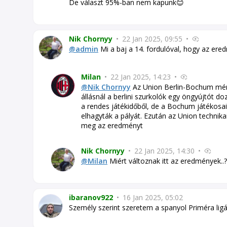
De választ 95%-ban nem kapunk😊
Nik Chornyy
•
22 Jan 2025, 09:55
•
@admin
Mi a baj a 14. fordulóval, hogy az er
Milan
•
22 Jan 2025, 14:23
•
@Nik Chornyy
Az Union Berlin-Bochum mérkő
állásnál a berlini szurkolók egy öngyújtót d
a rendes játékidőből, de a Bochum játékosai
elhagyták a pályát. Ezután az Union technika
meg az eredményt
Nik Chornyy
•
22 Jan 2025, 14:30
•
@Milan
Miért változnak itt az eredmények..?
ibaranov922
•
16 Jan 2025, 05:02
Személy szerint szeretem a spanyol Priméra ligá