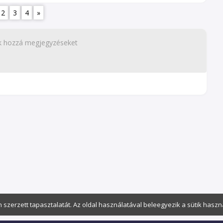
2
3
4
»
n szerzett tapasztalatát. Az oldal használatával beleegyezik a sütik hasz