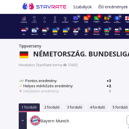
Szabályok
Élő eredmények
5n
5ó
5ó
5n
5n
2n
16n
1n
2n
1n
2n
1n
2n
9n
2n
Tippverseny
NÉMETORSZÁG. BUNDESLIG
Hivatalos StavRate torna
·
13432
Pontos eredmény
+3
Helyes mérkőzés eredmény
+2
Helytelen eredmény
0
1 forduló
2 forduló
3 forduló
4 forduló
5 forduló
Bayern Munich