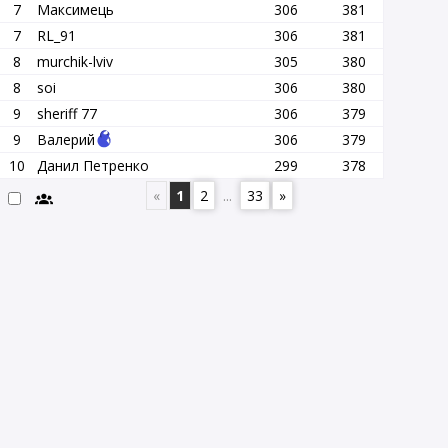
7
Максимець
306
381
7
RL_91
306
381
8
murchik-lviv
305
380
8
soi
306
380
9
sheriff 77
306
379
9
Валерий
306
379
10
Данил Петренко
299
378
«
1
2
...
33
»