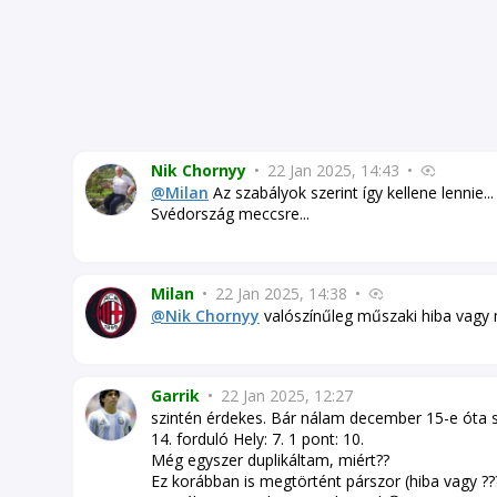
Nik Chornyy
•
22 Jan 2025, 14:43
•
@Milan
Az szabályok szerint így kellene lennie
Svédország meccsre...
Milan
•
22 Jan 2025, 14:38
•
@Nik Chornyy
valószínűleg műszaki hiba vagy m
Garrik
•
22 Jan 2025, 12:27
szintén érdekes. Bár nálam december 15-e óta 
14. forduló Hely: 7. 1 pont: 10.
Még egyszer duplikáltam, miért??
Ez korábban is megtörtént párszor (hiba vagy ??