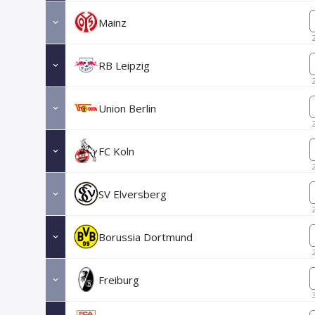
Mainz
RB Leipzig
Union Berlin
FC Koln
SV Elversberg
Borussia Dortmund
Freiburg