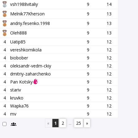
vsh1988vitaliy
9
14
Melnik77Kherson
9
13
andriy.fesenko.1998
9
13
Oleh888
9
13
4
Uatip85
9
12
4
vereshkomikola
9
12
4
biobober
9
12
4
oleksandr-vedm-ckiy
9
12
4
dmitriy-zaharchenko
9
12
4
Pan Kotsky
9
12
4
stariv
9
12
4
kruvko
9
12
4
Wapka76
9
12
4
mv
9
12
«
1
2
...
25
»