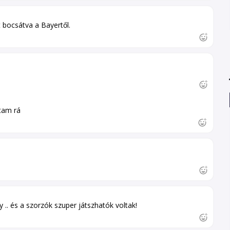
bocsátva a Bayertől.
tam rá
király .. és a szorzók szuper játszhatók voltak!