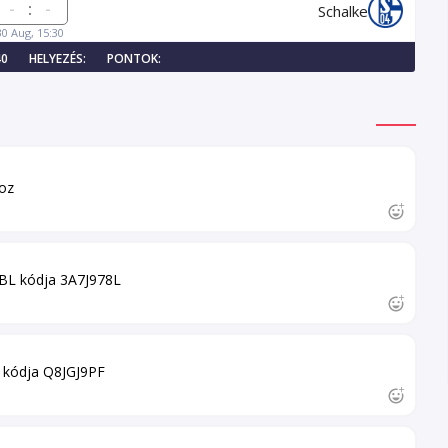
:
Schalke
30 Aug, 15:30
40
HELYEZÉS:
PONTOK:
oz
 BL kódja 3A7J978L
g kódja Q8JGJ9PF