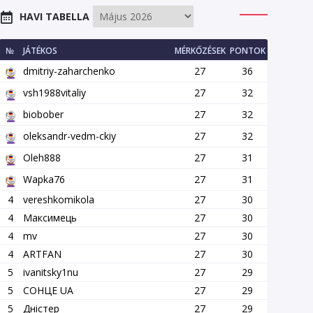
HAVI TABELLA
№
JÁTÉKOS
MÉRKŐZÉSEK
PONTOK
dmitriy-zaharchenko
27
36
vsh1988vitaliy
27
32
biobober
27
32
oleksandr-vedm-ckiy
27
32
Oleh888
27
31
Wapka76
27
31
4
vereshkomikola
27
30
4
Максимець
27
30
4
mv
27
30
4
ARTFAN
27
30
5
ivanitsky1nu
27
29
5
СОНЦЕ UA
27
29
5
Дністер
27
29