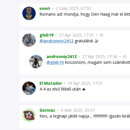
кноп
•
2 Szep 2025, 07:50
Romano azt mondja, hogy Den Haag már el lett 
gleb19
•
27 Ápr 2025, 17:31
•
@andronniy2412
gratulálok 🤝
andronniy2412
•
27 Ápr 2025, 17:36
•
@gleb19
Köszönöm, magam sem számítot
El Matador
•
19 Ápr 2025, 17:31
4-4 az első félidő után 🔥
Gorniac
•
9 Már 2025, 05:57
Nos, a tegnapi játék napja ,. !!!!!!!!!!!!!!!! Igazán 