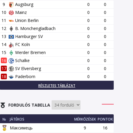
9
Augsburg
0
0
10
Mainz
0
0
11
Union Berlin
0
0
12
B. Monchengladbach
0
0
13
Hamburger SV
0
0
14
FC Koln
0
0
15
Werder Bremen
0
0
16
Schalke
0
0
17
SV Elversberg
0
0
18
Paderborn
0
0
RÉSZLETES TÁBLÁZAT
FORDULÓS TABELLA
№
JÁTÉKOS
MÉRKŐZÉSEK
PONTOK
Максимець
9
16