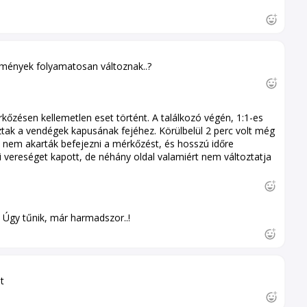
edmények folyamatosan változnak..?
zésen kellemetlen eset történt. A találkozó végén, 1:1-es
oztak a vendégek kapusának fejéhez. Körülbelül 2 perc volt még
 nem akarták befejezni a mérkőzést, és hosszú időre
i vereséget kapott, de néhány oldal valamiért nem változtatja
 Úgy tűnik, már harmadszor..!
t