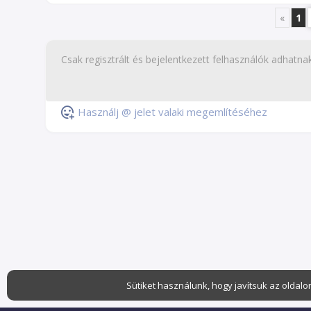
«
1
Használj @ jelet valaki megemlítéséhez
Sütiket használunk, hogy javítsuk az oldalo