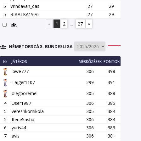
5
Vrindavan_das
27
29
5
RIBALKA1976
27
29
«
1
2
...
27
»
NÉMETORSZÁG. BUNDESLIGA
№
JÁTÉKOS
MÉRKŐZÉSEK
PONTOK
ibwe777
306
398
Tajger1107
299
391
olegboremel
305
388
4
User1987
306
385
5
vereshkomikola
305
384
5
ReneSasha
306
384
6
yuris44
306
383
7
avis
306
381