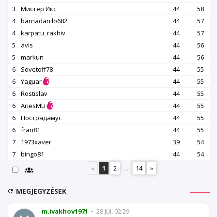
3
Мистер Икс
44
58
4
barnadanilo682
44
57
4
karpatu_rakhiv
44
57
5
avis
44
56
5
markun
44
56
6
Sovetoff78
44
55
6
Yaguar
44
55
6
Rostislav
44
55
6
AriesMU
44
55
6
Нострадамус
44
55
6
fran81
44
55
7
1973xaver
39
54
7
bingo81
44
54
«
1
2
...
14
»
MEGJEGYZÉSEK
m.ivakhov1971
•
28 Júl, 02:29