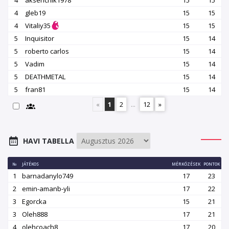
4
aksenchik1978
15
15
4
gleb19
15
15
4
Vitaliy35
15
15
5
Inquisitor
15
14
5
roberto carlos
15
14
5
Vadim
15
14
5
DEATHMETAL
15
14
5
fran81
15
14
«
1
2
...
12
»
HAVI TABELLA
№
JÁTÉKOS
MÉRKŐZÉSEK
PONTOK
1
barnadanylo749
17
23
2
emin-amanb-yli
17
22
3
Egorcka
15
21
3
Oleh888
17
21
4
olehcoach8
17
20