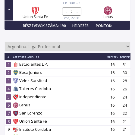
Clausura - 2
:
Union Santa Fe
Lanus
ma, 22:00
RÉSZTVEVŐK SZÁMA: 190
HELYEZÉS:
PONTOK:
#
APERTURA - GROUP A
MECCSEK
PONTOK
Estudiantes L.P.
1
16
31
Boca Juniors
2
16
30
Velez Sarsfield
3
16
28
Talleres Cordoba
4
16
26
Independiente
5
16
24
Lanus
6
16
24
San Lorenzo
7
16
22
Union Santa Fe
8
16
21
9
Instituto Cordoba
16
21