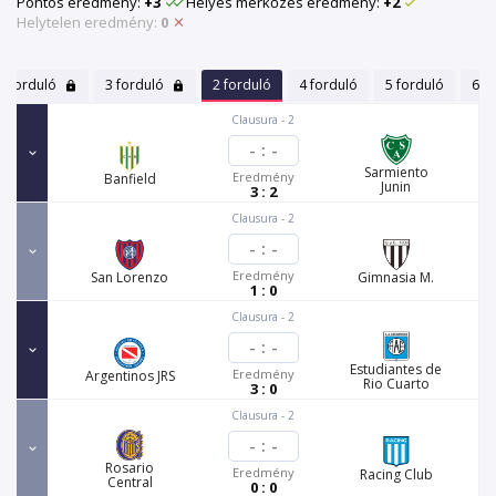
Pontos eredmény:
+3
Helyes mérkőzés eredmény:
+2
Helytelen eredmény:
0
1 forduló
3 forduló
2 forduló
4 forduló
5 forduló
6 f
Clausura - 2
-
:
-
Sarmiento
Eredmény
Banfield
Junin
3 : 2
Clausura - 2
-
:
-
Eredmény
San Lorenzo
Gimnasia M.
1 : 0
Clausura - 2
-
:
-
Estudiantes de
Eredmény
Argentinos JRS
Rio Cuarto
3 : 0
Clausura - 2
-
:
-
Rosario
Eredmény
Racing Club
Central
0 : 0