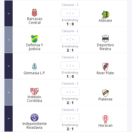
Clausura - 2
-
:
-
Barracas
Eredmény
Aldosivi
Central
1 : 0
Clausura - 2
-
:
-
Defensa Y
Deportivo
Eredmény
Justicia
Riestra
2 : 1
Clausura - 2
-
:
-
Eredmény
Gimnasia L.P.
River Plate
1 : 0
Clausura - 2
-
:
-
Instituto
Eredmény
Platense
Cordoba
2 : 1
Clausura - 2
-
:
-
Independiente
Eredmény
Huracan
Rivadavia
2 : 1