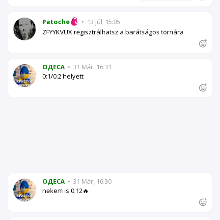
Patoche
•
13 Júl, 15:05
ZFYYKVUX regisztrálhatsz a barátságos tornára
OДЕСА
•
31 Már, 16:31
0:1/0:2 helyett
OДЕСА
•
31 Már, 16:30
nekem is 0:12🔥