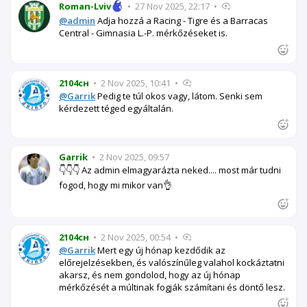
Roman-Lviv
•
27 Nov 2025, 22:17
•
@admin
Adja hozzá a Racing - Tigre és a Barracas
Central - Gimnasia L.-P. mérkőzéseket is.
2104сн
•
2 Nov 2025, 10:41
•
@Garrik
Pedig te túl okos vagy, látom. Senki sem
kérdezett téged egyáltalán.
Garrik
•
2 Nov 2025, 09:57
👇👇👇 Az admin elmagyarázta neked.... most már tudni
fogod, hogy mi mikor van👌
2104сн
•
2 Nov 2025, 00:54
•
@Garrik
Mert egy új hónap kezdődik az
előrejelzésekben, és valószínűleg valahol kockáztatni
akarsz, és nem gondolod, hogy az új hónap
mérkőzését a múltinak fogják számítani és döntő lesz.