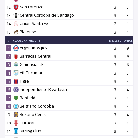
San Lorenzo
12
3
3
Central Cordoba de Santiago
13
3
3
Union Santa Fe
14
2
1
Platense
15
3
1
#
CLAUSURA - GROUP B
MECCSEK
PONTOK
Argentinos JRS
1
3
9
Barracas Central
2
3
9
Gimnasia L.P.
3
3
6
Atl. Tucuman
4
3
5
Tigre
5
3
4
Independiente Rivadavia
6
3
4
Banfield
7
3
4
Belgrano Cordoba
8
3
4
Rosario Central
9
3
4
Huracan
10
3
4
Racing Club
11
3
4