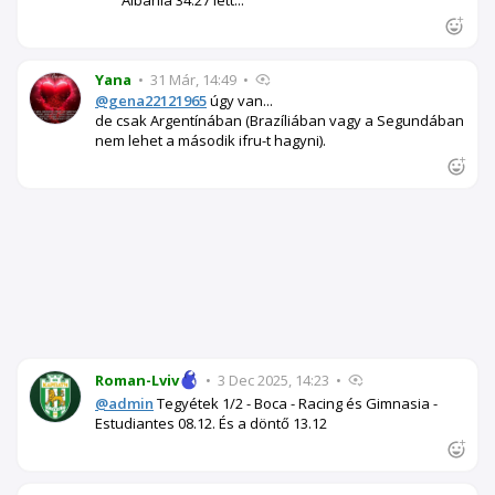
Yana
•
31 Már, 14:49
•
@gena22121965
úgy van...
de csak Argentínában (Brazíliában vagy a Segundában
nem lehet a második ifru-t hagyni).
Roman-Lviv
•
3 Dec 2025, 14:23
•
@admin
Tegyétek 1/2 - Boca - Racing és Gimnasia -
Estudiantes 08.12. És a döntő 13.12