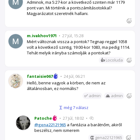
Adminok, ma 5:27-kor a következő szinten már 1179
pont van. Mi történik a pontszámításotokkal?
Magyarázatot szeretnék hallani.
m.ivakhov1971
•
27 Júl, 15:28
Miért változnak vissza a pontok? Tegnap reggel 1058
volt a következő szintig, 19:00-kor 1083, ma pedig 1114.
Tehát melyik irányba számolják a pontokat?
👍
Locoluda
fantaisie067
•
24 Júl, 06:21
Helló, benne vagyok a körben, de nem az
általánosban, ez normális?
✅
admin
🙏
admin
még 7 válasz
Patoche
•
27 Júl, 18:02
•
@gena22121965
a fantázia a barátnőm, akiről
beszélsz, nem ismerem
👏
gena22121965