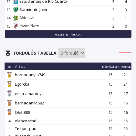
Estudiantes de Rio Cuarto
12
3
4
Sarmiento Junin
13
3
3
Aldosivi
14
3
1
River Plate
15
3
0
RÉSZLETES TÁBLÁZAT
FORDULÓS TABELLA
№
JÁTÉKOS
MÉRKŐZÉSEK
PONTOK
barnadanylo749
15
21
Egorcka
15
21
emin-amanb-yli
15
17
barnadanilo682
15
16
Oleh888
15
16
4
olehcoach8
15
15
4
Ти програв
15
15