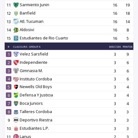
Sarmiento Junin
11
16
19
Banfield
12
16
18
Atl. Tucuman
13
16
14
Aldosivi
14
16
8
Estudiantes de Rio Cuarto
15
16
5
#
CLAUSURA - GROUP A
MECCSEK
PONTOK
Velez Sarsfield
1
3
9
Independiente
2
3
6
Gimnasia M.
3
3
6
4
Instituto Cordoba
3
6
Newells Old Boys
5
3
4
Defensa Y Justicia
6
3
4
Boca Juniors
7
3
4
Talleres Cordoba
8
3
3
Deportivo Riestra
9
3
3
Estudiantes L.P.
10
3
3
Lanus
11
2
3