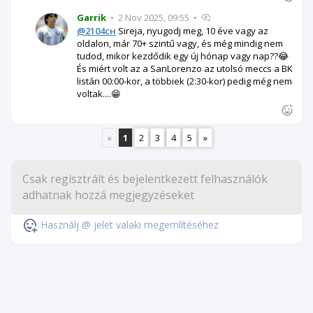
Garrik
•
2 Nov 2025, 09:55
•
@2104сн
Sireja, nyugodj meg, 10 éve vagy az
oldalon, már 70+ szintű vagy, és még mindig nem
tudod, mikor kezdődik egy új hónap vagy nap??😂
És miért volt az a SanLorenzo az utolsó meccs a BK
listán 00:00-kor, a többiek (2:30-kor) pedig még nem
voltak....😁
«
1
2
3
4
5
»
Használj @ jelet valaki megemlítéséhez