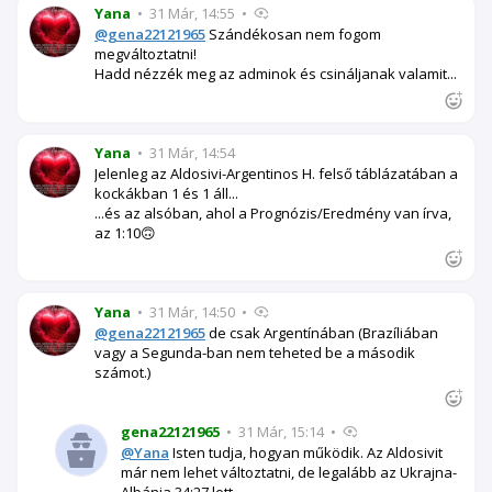
Yana
•
31 Már, 14:55
•
@gena22121965
Szándékosan nem fogom
megváltoztatni!
Hadd nézzék meg az adminok és csináljanak valamit...
Yana
•
31 Már, 14:54
Jelenleg az Aldosivi-Argentinos H. felső táblázatában a
kockákban 1 és 1 áll...
...és az alsóban, ahol a Prognózis/Eredmény van írva,
az 1:10🙃
Yana
•
31 Már, 14:50
•
@gena22121965
de csak Argentínában (Brazíliában
vagy a Segunda-ban nem teheted be a második
számot.)
gena22121965
•
31 Már, 15:14
•
@Yana
Isten tudja, hogyan működik. Az Aldosivit
már nem lehet változtatni, de legalább az Ukrajna-
Albánia 34:27 lett...