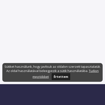
Sütiket használunk, hogy javítsuk az oldalon szerzett tapasztalatát.
Az oldal használatával beleegyezik a sütik használatába.
Tudjon
meg többet
Értettem