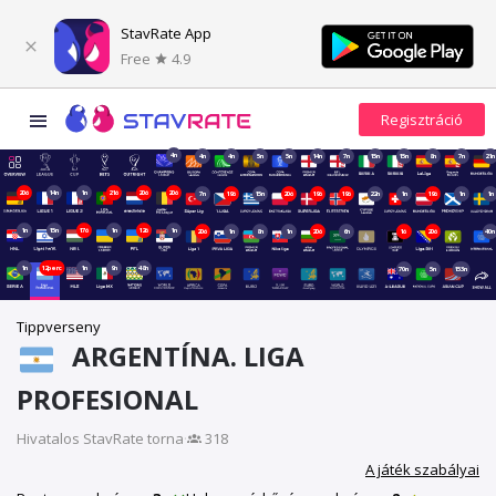
StavRate App
Free
4.9
4n
4n
4n
5n
5n
14n
7n
15n
15n
8n
7n
21n
20ó
14n
1n
21ó
20ó
20ó
7n
19ó
15n
20ó
19ó
19ó
22n
1n
19ó
1n
1n
1n
15n
17ó
1n
12ó
1n
20ó
1n
8n
1n
20ó
6n
1ó
20ó
40n
1n
12perc
1n
9n
48n
70n
5n
153n
Tippverseny
ARGENTÍNA. LIGA
PROFESIONAL
Hivatalos StavRate torna
·
318
A játék szabályai