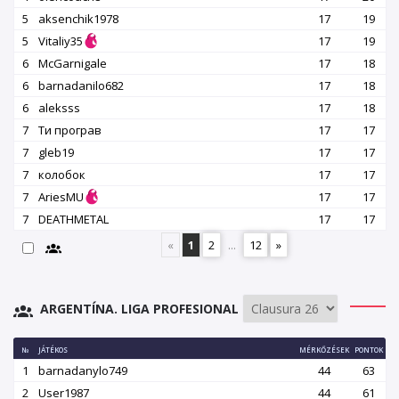
5
aksenchik1978
17
19
5
Vitaliy35
17
19
6
McGarnigale
17
18
6
barnadanilo682
17
18
6
aleksss
17
18
7
Ти програв
17
17
7
gleb19
17
17
7
колобок
17
17
7
AriesMU
17
17
7
DEATHMETAL
17
17
«
1
2
...
12
»
ARGENTÍNA. LIGA PROFESIONAL
№
JÁTÉKOS
MÉRKŐZÉSEK
PONTOK
1
barnadanylo749
44
63
2
User1987
44
61