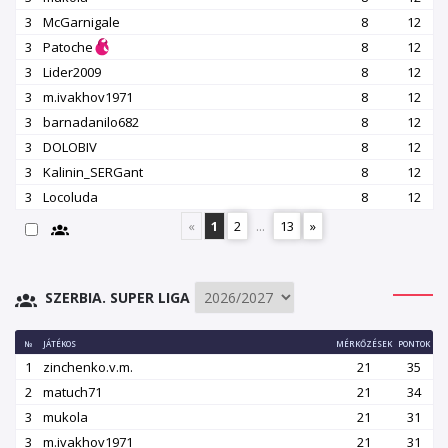
3
McGarnigale
8
12
3
Patoche
8
12
3
Lider2009
8
12
3
m.ivakhov1971
8
12
3
barnadanilo682
8
12
3
DOLOBIV
8
12
3
Kalinin_SERGant
8
12
3
Locoluda
8
12
«
1
2
...
13
»
SZERBIA. SUPER LIGA
№
JÁTÉKOS
MÉRKŐZÉSEK
PONTOK
1
zinchenko.v.m.
21
35
2
matuch71
21
34
3
mukola
21
31
3
m.ivakhov1971
21
31