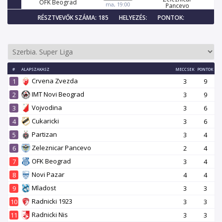
OFK Beograd
ma, 19:00
Pancevo
RÉSZTVEVŐK SZÁMA: 185
HELYEZÉS:
PONTOK:
#
ALAPSZAKASZ
MECCSEK
PONTOK
Crvena Zvezda
1
3
9
IMT Novi Beograd
2
3
9
Vojvodina
3
3
6
Cukaricki
4
3
6
Partizan
5
3
4
Zeleznicar Pancevo
6
2
4
OFK Beograd
7
3
4
Novi Pazar
8
4
4
Mladost
9
3
3
Radnicki 1923
10
3
3
Radnicki Nis
11
3
3