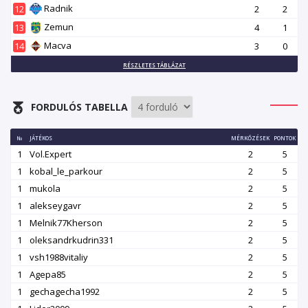
Radnik
12
2
2
Zemun
13
4
1
Macva
14
3
0
RÉSZLETES TÁBLÁZAT
FORDULÓS TABELLA
№
JÁTÉKOS
MÉRKŐZÉSEK
PONTOK
1
Vol.Expert
2
5
1
kobal_le_parkour
2
5
1
mukola
2
5
1
alekseygavr
2
5
1
Melnik77Kherson
2
5
1
oleksandrkudrin331
2
5
1
vsh1988vitaliy
2
5
1
Agepa85
2
5
1
gechagecha1992
2
5