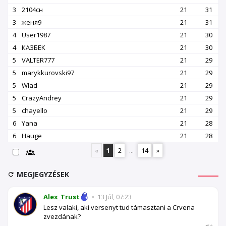
3
2104сн
21
31
3
женя9
21
31
4
User1987
21
30
4
КАЗБEK
21
30
5
VALTER777
21
29
5
marykkurovski97
21
29
5
Wlad
21
29
5
CrazyAndrey
21
29
5
chayello
21
29
6
Yana
21
28
6
Hauge
21
28
«
1
2
...
14
»
MEGJEGYZÉSEK
Alex_Trust
•
13 Júl, 07:23
Lesz valaki, aki versenyt tud támasztani a Crvena
zvezdának?