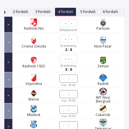
ó
2 forduló
3 forduló
4 forduló
5 forduló
6 forduló
7 
-
:
-
Radnicki Nis
Partizan
Elhalasztott
-
:
-
Eredmény
Crvena Zvezda
Novi Pazar
2 : 0
-
:
-
Eredmény
Radnicki 1923
Zemun
3 : 0
:
Vojvodina
Radnik
ma, 18:00
:
IMT Novi
Macva
ma, 18:00
Beograd
:
Mladost
Cukaricki
ma, 19:00
:
Zeleznicar