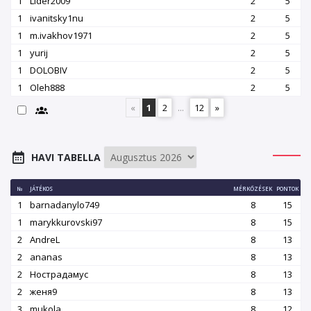
1
Lider2009
2
5
1
ivanitsky1nu
2
5
1
m.ivakhov1971
2
5
1
yurij
2
5
1
DOLOBIV
2
5
1
Oleh888
2
5
«
1
2
...
12
»
HAVI TABELLA
№
JÁTÉKOS
MÉRKŐZÉSEK
PONTOK
1
barnadanylo749
8
15
1
marykkurovski97
8
15
2
AndreL
8
13
2
ananas
8
13
2
Нострадамус
8
13
2
женя9
8
13
3
mukola
8
12