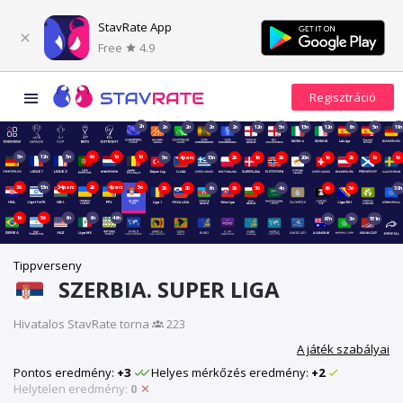
StavRate App
Free
4.9
2n
2n
2n
2n
2n
12n
5n
13n
12n
6n
5n
19n
5n
12n
5n
4ó
1ó
1ó
5n
4perc
13n
2ó
1ó
2ó
20n
1ó
2ó
1ó
1ó
3ó
13n
34perc
2ó
4perc
5ó
2ó
2ó
6n
2ó
3ó
4n
6ó
3ó
38n
1ó
5ó
6n
6n
46n
67n
3n
151n
Tippverseny
SZERBIA. SUPER LIGA
Hivatalos StavRate torna
·
223
A játék szabályai
Pontos eredmény:
+3
Helyes mérkőzés eredmény:
+2
Helytelen eredmény:
0