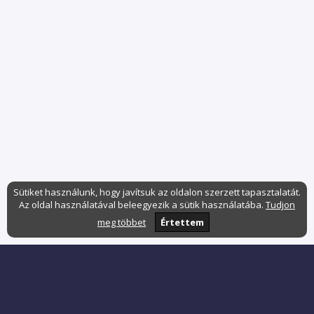
Sütiket használunk, hogy javítsuk az oldalon szerzett tapasztalatát.
Az oldal használatával beleegyezik a sütik használatába.
Tudjon
meg többet
Értettem