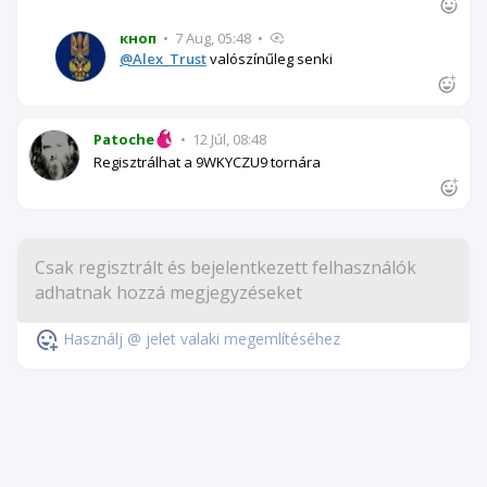
кноп
•
7 Aug, 05:48
•
@Alex_Trust
valószínűleg senki
Patoche
•
12 Júl, 08:48
Regisztrálhat a 9WKYCZU9 tornára
Használj @ jelet valaki megemlítéséhez