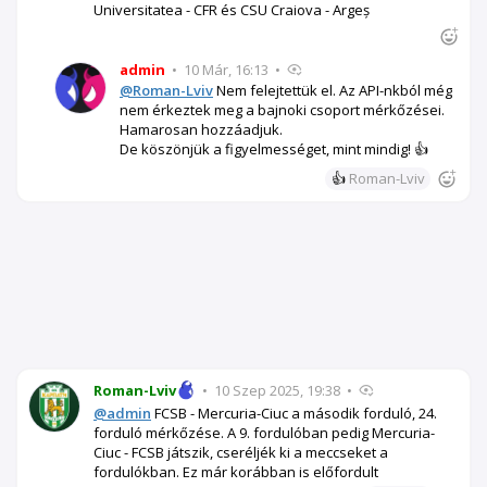
Universitatea - CFR és CSU Craiova - Argeș
admin
•
10 Már, 16:13
•
@Roman-Lviv
Nem felejtettük el. Az API-nkból még
nem érkeztek meg a bajnoki csoport mérkőzései.
Hamarosan hozzáadjuk.
De köszönjük a figyelmességet, mint mindig! 👍
👍
Roman-Lviv
Roman-Lviv
•
10 Szep 2025, 19:38
•
@admin
FCSB - Mercuria-Ciuc a második forduló, 24.
forduló mérkőzése. A 9. fordulóban pedig Mercuria-
Ciuc - FCSB játszik, cseréljék ki a meccseket a
fordulókban. Ez már korábban is előfordult