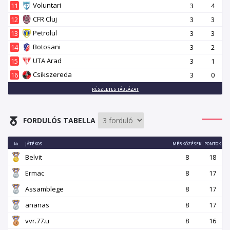
Voluntari
11
3
4
CFR Cluj
12
3
3
Petrolul
13
3
3
Botosani
14
3
2
UTA Arad
15
3
1
Csikszereda
16
3
0
RÉSZLETES TÁBLÁZAT
FORDULÓS TABELLA
№
JÁTÉKOS
MÉRKŐZÉSEK
PONTOK
Belvit
8
18
Ermac
8
17
Assamblege
8
17
ananas
8
17
vvr.77.u
8
16