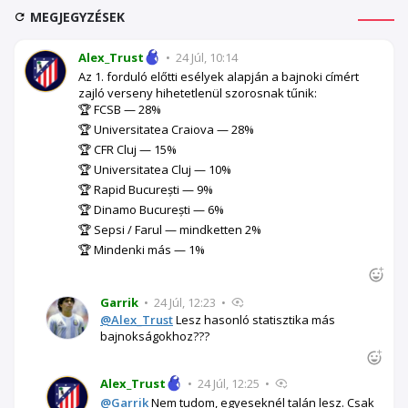
MEGJEGYZÉSEK
Alex_Trust
•
24 Júl, 10:14
Az 1. forduló előtti esélyek alapján a bajnoki címért
zajló verseny hihetetlenül szorosnak tűnik:
🏆 FCSB — 28%
🏆 Universitatea Craiova — 28%
🏆 CFR Cluj — 15%
🏆 Universitatea Cluj — 10%
🏆 Rapid București — 9%
🏆 Dinamo București — 6%
🏆 Sepsi / Farul — mindketten 2%
🏆 Mindenki más — 1%
Garrik
•
24 Júl, 12:23
•
@Alex_Trust
Lesz hasonló statisztika más
bajnokságokhoz???
Alex_Trust
•
24 Júl, 12:25
•
@Garrik
Nem tudom, egyeseknél talán lesz. Csak