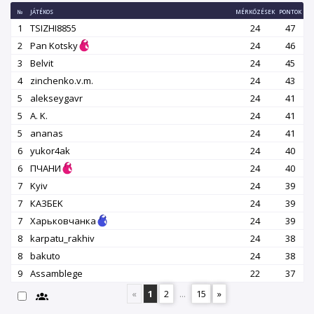
№
JÁTÉKOS
MÉRKŐZÉSEK
PONTOK
1
TSIZHI8855
24
47
2
Pan Kotsky
24
46
3
Belvit
24
45
4
zinchenko.v.m.
24
43
5
alekseygavr
24
41
5
A. K.
24
41
5
ananas
24
41
6
yukor4ak
24
40
6
ПЧАНИ
24
40
7
Kyiv
24
39
7
КАЗБEK
24
39
7
Харьковчанка
24
39
8
karpatu_rakhiv
24
38
8
bakuto
24
38
9
Assamblege
22
37
«
1
2
...
15
»