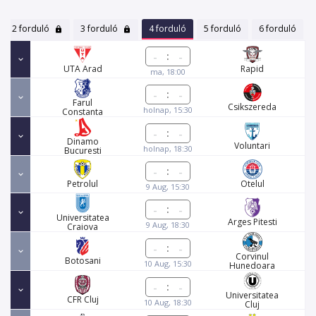
2 forduló
3 forduló
4 forduló
5 forduló
6 forduló
:
UTA Arad
Rapid
ma, 18:00
:
Farul
Csikszereda
holnap, 15:30
Constanta
:
Dinamo
Voluntari
holnap, 18:30
Bucuresti
:
Petrolul
Otelul
9 Aug, 15:30
:
Universitatea
Arges Pitesti
9 Aug, 18:30
Craiova
:
Corvinul
Botosani
10 Aug, 15:30
Hunedoara
:
Universitatea
CFR Cluj
10 Aug, 18:30
Cluj