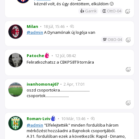
kéznél volt, és úgy döntöttem, elküldöm 🙂
👍
Garrik
👏
OttO-04
Milan
•
18 Júl, 15:46
•
@admin
A Dynamónak új logója van
💯
OttO-04
Patoche
•
12 Júl, 08:42
Feliratkozhatsz a CBKPS8T9 tornára
ivanhomonaj67
•
2 Ápr, 17:01
oszd csoportokra................................
csoportok.........................
Roman-Lviv
•
10 Már, 13:46
•
@admin
"Elfelejtették" minden fordulóba három
mérkőzést hozzáadni a Bajnokok csoportjából.
A 31. fordulóban ezek a következők: Rapid - Dinamo,