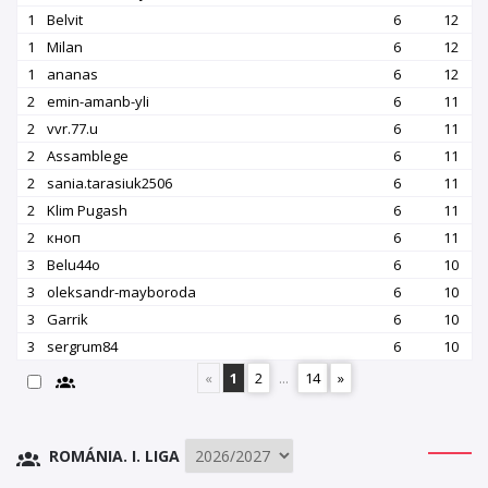
1
Belvit
6
12
1
Milan
6
12
1
ananas
6
12
2
emin-amanb-yli
6
11
2
vvr.77.u
6
11
2
Assamblege
6
11
2
sania.tarasiuk2506
6
11
2
Klim Pugash
6
11
2
кноп
6
11
3
Belu44o
6
10
3
oleksandr-mayboroda
6
10
3
Garrik
6
10
3
sergrum84
6
10
«
1
2
...
14
»
ROMÁNIA. I. LIGA