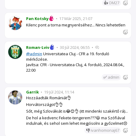
👍
OM27
Pan Kotsky
•
17 Már 2025, 21:07
Kilenc pont a torna megnyeréséhez... Nincs lehetetlen
Roman-Lviv
•
30 Júl 2024, 06:55
•
@admin
Universitatea Cluj - CFR a 19. forduló
mérkőzése.
Javítsa: CFR - Universitatea Cluj, 4. forduló, 2024.08.04.,
22:00
✅
admin
Garrik
•
19 Júl 2024, 11:14
Hozzáadták Romániát👌
Horvátországot👌👌
Sőt, még Szlovákiát is😂😊👌 (itt mindenki szakértő rá)...
De hol a kedvenc Fekete-tengerem???😃 ma Szófiával
indulnak, és sehol sem lehet megjósolni a győzelmet😣
👎
ivanhomonaj67