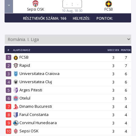
:
Sepsi OSK
FCSB
10 Aug, 18:30
RÉSZTVEVŐK SZÁMA: 166
HELYEZÉS:
PONTOK:
#
ALAPSZAKASZ
MECCSEK
PONTOK
FCSB
1
3
7
Rapid
2
3
7
Universitatea Craiova
3
3
6
Universitatea Cluj
4
3
6
Arges Pitesti
5
3
6
Otelul
6
3
5
Dinamo Bucuresti
7
3
4
Farul Constanta
8
3
4
Corvinul Hunedoara
9
3
4
Sepsi OSK
10
3
4