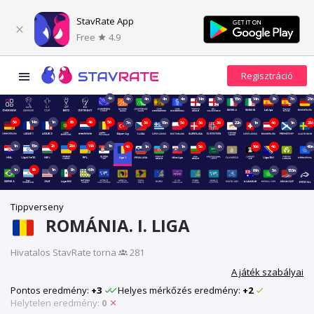
StavRate App
Free
4.9
4n
4n
4n
4n
4n
14n
7n
15n
14n
8n
7n
21n
5ó
14n
1n
6ó
4ó
5ó
7n
3ó
15n
5ó
3ó
3ó
22n
1n
4ó
1n
23ó
1n
15n
2ó
20ó
19ó
1n
4ó
1n
8n
1n
5ó
6n
10ó
4ó
40n
1n
9ó
1n
8n
48n
69n
5n
153n
Tippverseny
ROMÁNIA. I. LIGA
Hivatalos StavRate torna
·
281
A játék szabályai
Pontos eredmény:
+3
Helyes mérkőzés eredmény:
+2
Helytelen eredmény:
0