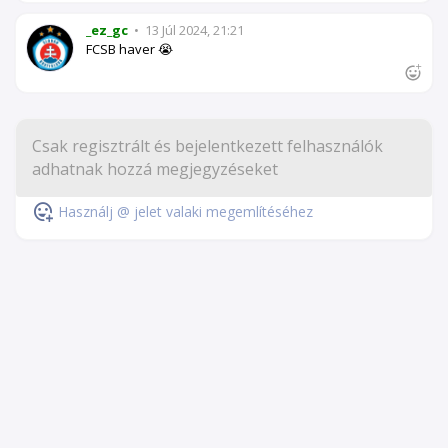
_ez_gc
•
13 Júl 2024, 21:21
FCSB haver 😭
Használj @ jelet valaki megemlítéséhez