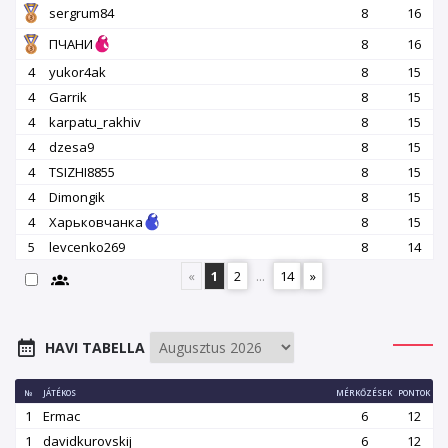
sergrum84
8
16
ПЧАНИ
8
16
4
yukor4ak
8
15
4
Garrik
8
15
4
karpatu_rakhiv
8
15
4
dzesa9
8
15
4
TSIZHI8855
8
15
4
Dimongik
8
15
4
Харьковчанка
8
15
5
levcenko269
8
14
«
1
2
...
14
»
HAVI TABELLA
№
JÁTÉKOS
MÉRKŐZÉSEK
PONTOK
1
Ermac
6
12
1
davidkurovskij
6
12