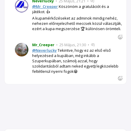
Neverlucky
•
25 Május, 21:21
•
@Mr_Creeper
Köszönöm a gratulációt és a
játékot. 👍
A kupamérkőzéseket az adminok mindig nehéz,
nehezen előrejelezhető meccsek közül választják,
ezért a kupa megszerzése 🏆 különösen örömteli.
Mr_Creeper
•
25 Május, 21:30
•
@Neverlucky
Tekintve, hogy ez az első első
helyezésed a kupában, még inkább a
Szuperkupában, számolj azzal, hogy
szolidaritásból adtam neked egyet)) legközelebb
feltétlenül nyerni fogok😁