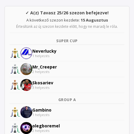
✓ A(z) Tavasz 25/26 szezon befejezve!
A következő szezon kezdete:
15 Augusztus
Értesítünk az új szezon kezdete előtt, hogy ne maradj le róla.
SUPER CUP
Neverlucky
1 helyezés
Mr_Creeper
2 helyezés
Skosariev
3 helyezés
GROUP A
Gambino
1 helyezés
olegboremel
2 helyezés