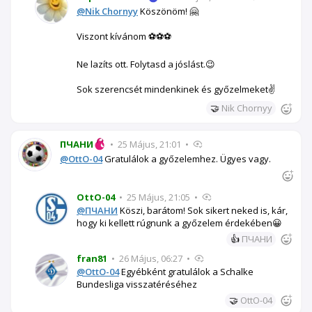
@Nik Chornyy
Köszönöm! 🤗
Viszont kívánom ⚽⚽⚽
Ne lazíts ott. Folytasd a jóslást.😉
Sok szerencsét mindenkinek és győzelmeket✌️
🤝
Nik Chornyy
ПЧАНИ
•
25 Május, 21:01
•
@OttO-04
Gratulálok a győzelemhez. Ügyes vagy.
OttO-04
•
25 Május, 21:05
•
@ПЧАНИ
Köszi, barátom! Sok sikert neked is, kár,
hogy ki kellett rúgnunk a győzelem érdekében😀
👍
ПЧАНИ
fran81
•
26 Május, 06:27
•
@OttO-04
Egyébként gratulálok a Schalke
Bundesliga visszatéréséhez
🤝
OttO-04