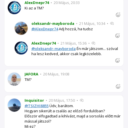
AlexDnepr74
•
20 Május, 20:33
Ki az a TM?
oleksandr-mayboroda
•
21 Május, 10:34
•
@AlexDnepr74
Adj hozzá, ha tudsz
AlexDnepr74
•
21 Május, 15:36
•
@oleksandr-mayboroda
Én már játszom... szóval
ha lesz kedved, akkor csak legközelebb.
JAFORA
•
20 Május, 19:08
TM?
Inquisitor
•
20 Május, 17:50
•
@TSIZHI8855
Üdv, barátom.
Hogyan sikerült a csalás az előző fordulóban?
Először elfogadtad a kihívást, majd a sorsolás előtt már
mással játszol?
Mi ez?