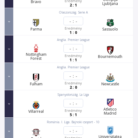
Eredmény
Bravo
Ljubljana
2 : 1
Olaszország. Serie A
-
:
-
Eredmény
Parma
Sassuolo
1 : 0
Anglia. Premier League
-
:
-
Nottingham
Eredmény
Bournemouth
Forest
1 : 1
Anglia. Premier League
-
:
-
Eredmény
Fulham
Newcastle
2 : 0
Spanyolország. La Liga
-
:
-
Atletico
Eredmény
Villarreal
Madrid
5 : 1
Románia. I. Liga. Bajnoki csoport - 10
-
:
-
Universitatea
Eredmény