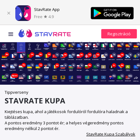
StavRate App
Free
4.9
4n
4n
4n
5n
5n
14n
7n
15n
15n
8n
7n
21n
20ó
14n
1n
21ó
20ó
21ó
7n
19ó
15n
20ó
19ó
19ó
22n
1n
19ó
1n
1n
1n
15n
17ó
1n
12ó
1n
20ó
1n
8n
1n
20ó
6n
1ó
20ó
40n
1n
20perc
1n
9n
48n
70n
5n
153n
Tippverseny
STAVRATE KUPA
Kiejtéses kupa, ahol a játékosok fordulóról fordulóra haladnak a
táblázatban.
A pontos eredmény 3 pontot ér; a helyes végeredmény pontos
eredmény nélkül 2 pontot ér.
StavRate Kupa Szabályok