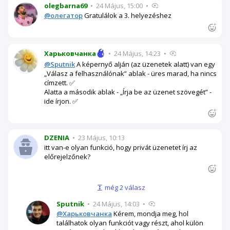
olegbarna69
•
24 Május, 15:00
•
@олегатор
Gratulálok a 3. helyezéshez
Харьковчанка
•
24 Május, 14:23
•
@Sputnik
A képernyő alján (az üzenetek alatt) van egy
„Válasz a felhasználónak” ablak - üres marad, ha nincs
címzett. ✅
Alatta a második ablak - „Írja be az üzenet szövegét” -
ide írjon. ✅
DZENIA
•
23 Május, 10:13
itt van-e olyan funkció, hogy privát üzenetet írj az
előrejelzőnek?
még 2 válasz
Sputnik
•
24 Május, 14:03
•
@Харьковчанка
Kérem, mondja meg, hol
találhatok olyan funkciót vagy részt, ahol külön