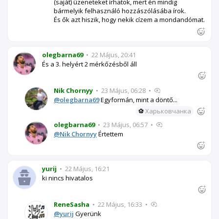
(saját) üzeneteket írhatok, mert én mindig
bármelyik felhasználó hozzászólásába írok.
És ők azt hiszik, hogy nekik cízem a mondandómat.
olegbarna69
•
22 Május, 20:41
És a 3. helyért 2 mérkőzésből áll
Nik Chornyy
•
23 Május, 06:28
•
@olegbarna69
Egyformán, mint a döntő...
⚽
Харьковчанка
olegbarna69
•
23 Május, 06:57
•
@Nik Chornyy
Értettem
yurij
•
22 Május, 16:21
ki nincs hivatalos
ReneSasha
•
22 Május, 16:33
•
@yurij
Gyerünk