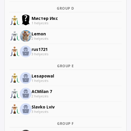
GROUP D
Мистер Икс
1 helyezés
Lemon
2 helyezés
rus1721
3 helyezés
GROUP E
Lesapowal
1 helyezés
ACMilan 7
2 helyezés
Slavko Lviv
3 helyezés
GROUP F