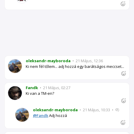
oleksandr-mayboroda
•
21 Május, 12:36
Ki nem fél tőlem... adj hozzá egy barátságos meccset...
Fandk
•
21 Május, 02:27
Ki van a ТМ-en?
oleksandr-mayboroda
•
21 Május, 10:33
•
@Fandk
Adj hozzá