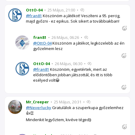
OttO-04
•
25 Május, 21:00
•
@fran81
Köszönöm a játékot! Veszíteni a 95. percig,
majd győzni - ez epikus. Sok sikert a továbbiakban!
fran81
•
26 Május, 06:26
•
@OttO-04
Köszönöm a játékot, legközelebb az én
győzelmem lesz
OttO-04
•
26 Május, 06:30
•
@fran81
Köszönöm, egyetértek, mert az
elődöntőben jobban játszottál, és itt is több
esélyed volt😀
Mr_Creeper
•
25 Május, 20:31
•
@Neverlucky
Gratulálok a szuperkupa győzelemhez
👍👏
Mindenkit legyőztem, kivéve téged))