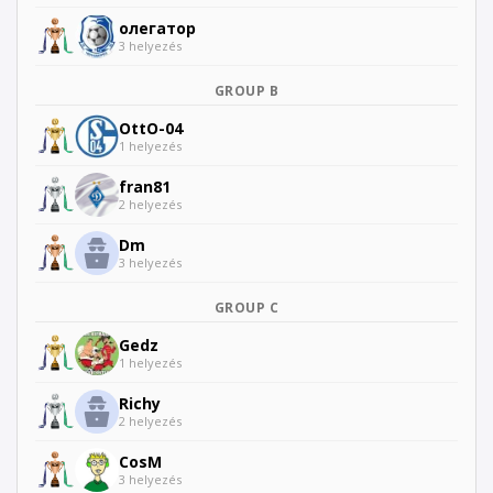
олегатор
3 helyezés
GROUP B
OttO-04
1 helyezés
fran81
2 helyezés
Dm
3 helyezés
GROUP C
Gedz
1 helyezés
Richy
2 helyezés
CosM
3 helyezés