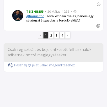
TSIZHI8855
•
20 Május, 19:55
•
@Inquisitor
Szóval ez nem csalás, hanem egy
stratégiai átigazolás a forduló előtt😍
«
1
2
3
4
»
Használj @ jelet valaki megemlítéséhez