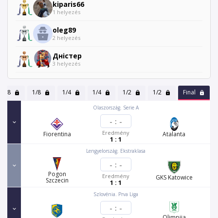
kiparis66
1 helyezés
oleg89
2 helyezés
Дністер
3 helyezés
1/8
1/8
1/4
1/4
1/2
1/2
Final
Olaszország. Serie A
-
:
-
Eredmény
Fiorentina
Atalanta
1 : 1
Lengyelország. Ekstraklasa
-
:
-
Pogon
Eredmény
GKS Katowice
Szczecin
1 : 1
Szlovénia. Prva Liga
-
:
-
Olimpija