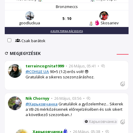
Bronzmeccs
5
:
10
goodluckua
Skosariev
A KUPA TORNA-RÁCSOZATA
Csak barátok
MEGJEGYZÉSEK
terraincognita1999
•
26 Május, 05:41
•
@СОНЦЕ UA
90+5 (1:2) erős volt! 😎
Gratulálok a sikeres szezonzáráshoz.
Nik Chornyy
•
26 Május, 03:56
•
@Харьковчанка
Gratulálok a győzelemhez... Sikerek
a VB-26 mérkőzéseinek előrejelzésében és sok sikert
a következő szezonban..!
⚽
Харьковчанка
Харьковчанка
•
26 Május, 05:38
•