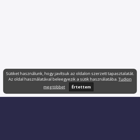
Sütiket használunk, hogy javítsuk az oldalon szerzett tapasztalatát.
Az oldal használatával beleegyezik a sütik használatába.
Tudjon
meg többet
Értettem