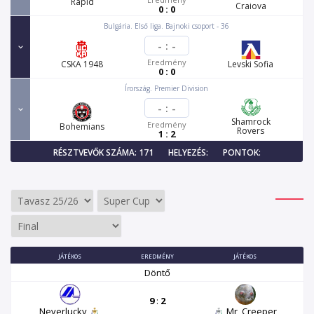
Rapid
Craiova
0 : 0
Bulgária. Első liga. Bajnoki csoport - 36
-
:
-
Eredmény
CSKA 1948
Levski Sofia
0 : 0
Írország. Premier Division
-
:
-
Shamrock
Eredmény
Bohemians
Rovers
1 : 2
RÉSZTVEVŐK SZÁMA: 171
HELYEZÉS:
PONTOK:
JÁTÉKOS
EREDMÉNY
JÁTÉKOS
Döntő
9
:
2
Neverlucky
Mr_Creeper