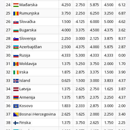
24
Mađarska
4.250
2.750
5.875
4.500
6.125
25
Rumunjska
3.750
2.250
6.250
3.250
6.875
26
Slovačka
1.500
4.125
6.000
5.000
4.625
27
Bugarska
4.000
3.375
4.500
4.375
3.625
28
Slovenija
2.250
3.000
2.125
3.875
8.375
29
Azerbajdžan
2.500
4.375
4.000
5.875
2.875
30
Rusija
4.333
5.300
4.333
4.333
0.000
31
Moldavija
1.375
5.250
3.750
2.000
1.700
32
Irska
1.875
2.875
3.375
1.500
3.900
33
Island
0.625
1.500
3.000
3.833
4.375
34
Latvija
1.375
2.625
2.750
1.625
3.875
35
Armenija
1.375
1.875
2.375
2.250
4.375
36
Kosovo
1.833
2.333
2.875
3.000
2.000
37
Bosna i Hercegovina
2.625
1.625
2.000
2.250
3.400
38
Finska
1.375
3.750
2.625
1.750
2.250