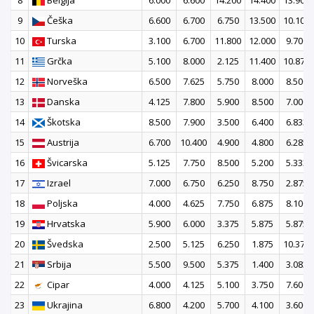
8
Belgija
6.000
6.600
14.200
14.400
13.900
9
Češka
6.600
6.700
6.750
13.500
10.100
10
Turska
3.100
6.700
11.800
12.000
9.700
11
Grčka
5.100
8.000
2.125
11.400
10.875
12
Norveška
6.500
7.625
5.750
8.000
8.500
13
Danska
4.125
7.800
5.900
8.500
7.000
14
Škotska
8.500
7.900
3.500
6.400
6.833
15
Austrija
6.700
10.400
4.900
4.800
6.285
16
Švicarska
5.125
7.750
8.500
5.200
5.333
17
Izrael
7.000
6.750
6.250
8.750
2.875
18
Poljska
4.000
4.625
7.750
6.875
8.100
19
Hrvatska
5.900
6.000
3.375
5.875
5.875
20
Švedska
2.500
5.125
6.250
1.875
10.375
21
Srbija
5.500
9.500
5.375
1.400
3.083
22
Cipar
4.000
4.125
5.100
3.750
7.600
23
Ukrajina
6.800
4.200
5.700
4.100
3.600