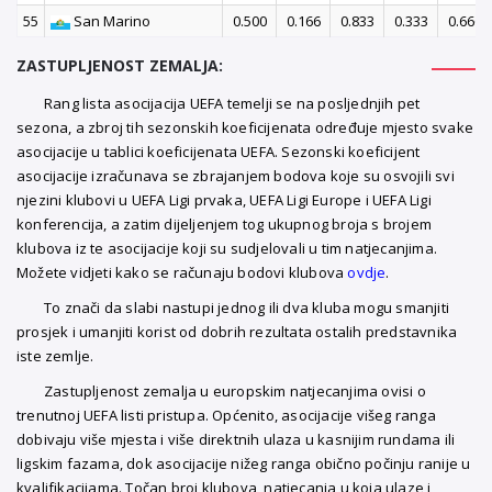
55
San Marino
0.500
0.166
0.833
0.333
0.666
ZASTUPLJENOST ZEMALJA:
Rang lista asocijacija UEFA temelji se na posljednjih pet
sezona, a zbroj tih sezonskih koeficijenata određuje mjesto svake
asocijacije u tablici koeficijenata UEFA. Sezonski koeficijent
asocijacije izračunava se zbrajanjem bodova koje su osvojili svi
njezini klubovi u UEFA Ligi prvaka, UEFA Ligi Europe i UEFA Ligi
konferencija, a zatim dijeljenjem tog ukupnog broja s brojem
klubova iz te asocijacije koji su sudjelovali u tim natjecanjima.
Možete vidjeti kako se računaju bodovi klubova
ovdje
.
To znači da slabi nastupi jednog ili dva kluba mogu smanjiti
prosjek i umanjiti korist od dobrih rezultata ostalih predstavnika
iste zemlje.
Zastupljenost zemalja u europskim natjecanjima ovisi o
trenutnoj UEFA listi pristupa. Općenito, asocijacije višeg ranga
dobivaju više mjesta i više direktnih ulaza u kasnijim rundama ili
ligskim fazama, dok asocijacije nižeg ranga obično počinju ranije u
kvalifikacijama. Točan broj klubova, natjecanja u koja ulaze i