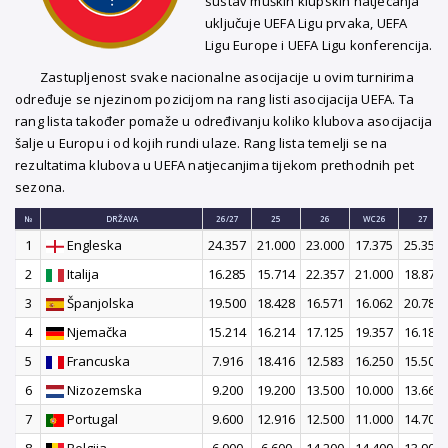
sustav muških klupskih natjecanja
uključuje UEFA Ligu prvaka, UEFA
Ligu Europe i UEFA Ligu konferencija.
Zastupljenost svake nacionalne asocijacije u ovim turnirima
određuje se njezinom pozicijom na rang listi asocijacija UEFA. Ta
rang lista također pomaže u određivanju koliko klubova asocijacija
šalje u Europu i od kojih rundi ulaze. Rang lista temelji se na
rezultatima klubova u UEFA natjecanjima tijekom prethodnih pet
sezona.
№
DRŽAVA
26/27
25
26
WC26
27
1
Engleska
24.357
21.000
23.000
17.375
25.357
2
Italija
16.285
15.714
22.357
21.000
18.875
3
Španjolska
19.500
18.428
16.571
16.062
20.785
4
Njemačka
15.214
16.214
17.125
19.357
16.187
5
Francuska
7.916
18.416
12.583
16.250
15.500
6
Nizozemska
9.200
19.200
13.500
10.000
13.666
7
Portugal
9.600
12.916
12.500
11.000
14.700