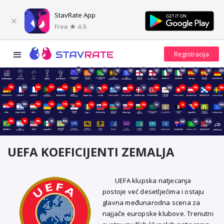
StavRate App
Free
4.9
3d
3d
3d
4d
4d
13d
6d
14d
14d
7d
6d
20d
13h
13d
21h
17h
17h
19h
6d
17h
14d
15h
1d
14h
21d
18h
17h
16h
15h
17h
14d
16h
12h
11h
17h
18h
21h
7d
18h
18h
5d
2h
21h
39d
21h
1h
23h
8d
47d
69d
4d
152d
UEFA KOEFICIJENTI ZEMALJA
UEFA klupska natjecanja
postoje već desetljećima i ostaju
glavna međunarodna scena za
najjače europske klubove. Trenutni