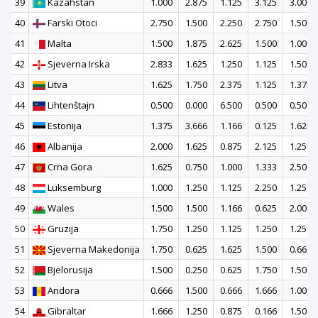
39
Kazahstan
1.000
2.875
1.125
3.125
3.000
40
Farski Otoci
2.750
1.500
2.250
2.750
1.500
41
Malta
1.500
1.875
2.625
1.500
1.000
42
Sjeverna Irska
2.833
1.625
1.250
1.125
1.500
43
Litva
1.625
1.750
2.375
1.125
1.375
44
Lihtenštajn
0.500
0.000
6.500
0.500
0.500
45
Estonija
1.375
3.666
1.166
0.125
1.625
46
Albanija
2.000
1.625
0.875
2.125
1.250
47
Crna Gora
1.625
0.750
1.000
1.333
2.500
48
Luksemburg
1.000
1.250
1.125
2.250
1.250
49
Wales
1.500
1.500
1.166
0.625
2.000
50
Gruzija
1.750
1.250
1.125
1.250
1.250
51
Sjeverna Makedonija
1.750
0.625
1.625
1.500
0.666
52
Bjelorusija
1.500
0.250
0.625
1.750
1.500
53
Andora
0.666
1.500
0.666
1.666
1.000
54
Gibraltar
1.666
1.250
0.875
0.166
1.500