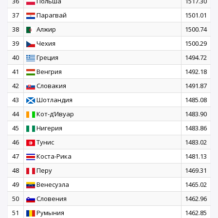
36
Польша
1517.30
37
Парагвай
1501.01
38
Алжир
1500.74
39
Чехия
1500.29
40
Греция
1494.72
41
Венгрия
1492.18
42
Словакия
1491.87
43
Шотландия
1485.08
44
Кот-д’Ивуар
1483.90
45
Нигерия
1483.86
46
Тунис
1483.02
47
Коста-Рика
1481.13
48
Перу
1469.31
49
Венесуэла
1465.02
50
Словения
1462.96
51
Румыния
1462.85