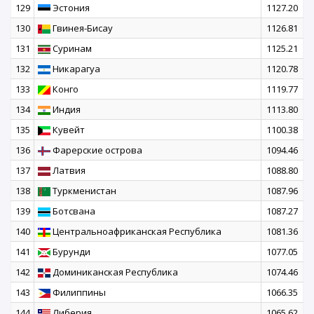
129
Эстония
1127.20
130
Гвинея-Бисау
1126.81
131
Суринам
1125.21
132
Никарагуа
1120.78
133
Конго
1119.77
134
Индия
1113.80
135
Кувейт
1100.38
136
Фарерские острова
1094.46
137
Латвия
1088.80
138
Туркменистан
1087.96
139
Ботсвана
1087.27
140
Центральноафриканская Республика
1081.36
141
Бурунди
1077.05
142
Доминиканская Республика
1074.46
143
Филиппины
1066.35
144
Либерия
1065.62