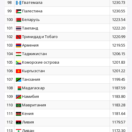
98
Гватемала
1230.73
99
Палестина
1230.55
100
Беларусь
1223.54
101
Таиланд
1222.20
102
Тринидад и Тобаго
1220.99
103
Армения
1219.55
104
Таджикистан
1206.15
105
Коморские острова
1201.83
106
Кыргызстан
1201.22
107
Танзания
1199.45
108
Мадагаскар
1187.59
109
Намибия
1183.80
110
Мавритания
1183.28
111
Кения
1181.64
112
Ливия
1179.57
113
Ливан
1172.30