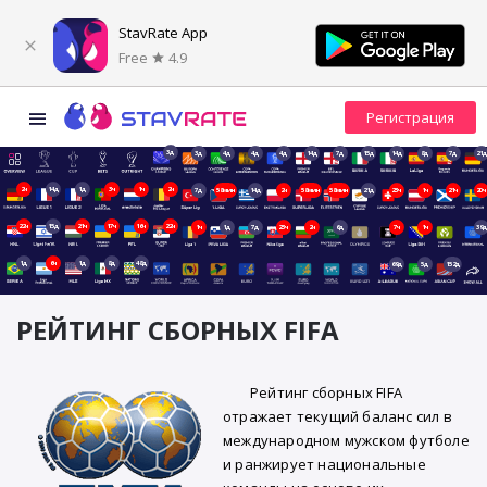
StavRate App
Free
4.9
3д
3д
4д
4д
4д
14д
7д
15д
14д
8д
7д
21д
2ч
14д
1д
3ч
1ч
2ч
7д
58мин
14д
2ч
58мин
58мин
21д
23ч
1ч
21ч
20ч
22ч
15д
21ч
17ч
16ч
22ч
1ч
1д
7д
23ч
2ч
6д
7ч
1ч
39д
1д
6ч
1д
8д
48д
69д
5д
152д
РЕЙТИНГ СБОРНЫХ FIFA
Рейтинг сборных FIFA
отражает текущий баланс сил в
международном мужском футболе
и ранжирует национальные