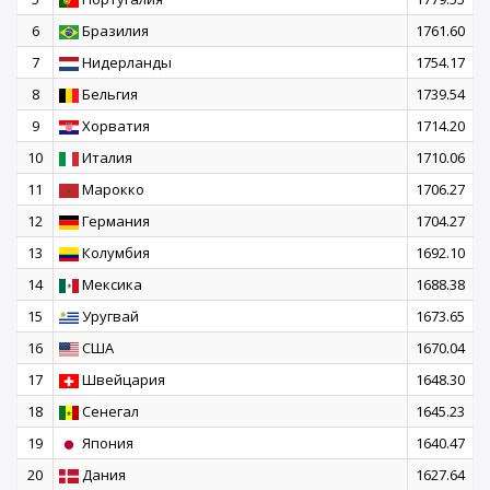
6
Бразилия
1761.60
7
Нидерланды
1754.17
8
Бельгия
1739.54
9
Хорватия
1714.20
10
Италия
1710.06
11
Марокко
1706.27
12
Германия
1704.27
13
Колумбия
1692.10
14
Мексика
1688.38
15
Уругвай
1673.65
16
США
1670.04
17
Швейцария
1648.30
18
Сенегал
1645.23
19
Япония
1640.47
20
Дания
1627.64