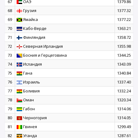
67
ОАЭ
1379.86
68
Грузия
1377.32
69
Ямайка
1377.22
70
Кабо-Верде
1363.21
71
Финляндия
1358.72
72
Северная Ирландия
1355.98
73
Босния и Герцеговина
1344.25
74
Исландия
1343.09
75
Гана
1340.84
76
Израиль
1337.40
77
Боливия
1332.24
78
Оман
1320.34
79
Габон
1314.06
80
Черногория
1314.05
81
Гвинея
1299.49
82
Уганда
1287.61