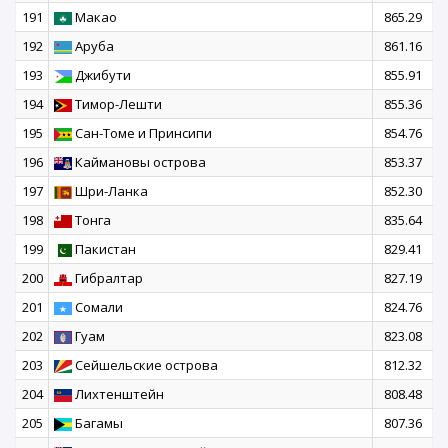
191
Макао
865.29
192
Аруба
861.16
193
Джибути
855.91
194
Тимор-Лешти
855.36
195
Сан-Томе и Принсипи
854.76
196
Каймановы острова
853.37
197
Шри-Ланка
852.30
198
Тонга
835.64
199
Пакистан
829.41
200
Гибралтар
827.19
201
Сомали
824.76
202
Гуам
823.08
203
Сейшельские острова
812.32
204
Лихтенштейн
808.48
205
Багамы
807.36