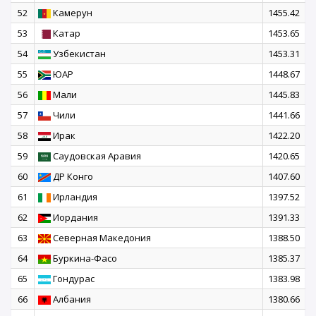
52
Камерун
1455.42
53
Катар
1453.65
54
Узбекистан
1453.31
55
ЮАР
1448.67
56
Мали
1445.83
57
Чили
1441.66
58
Ирак
1422.20
59
Саудовская Аравия
1420.65
60
ДР Конго
1407.60
61
Ирландия
1397.52
62
Иордания
1391.33
63
Северная Македония
1388.50
64
Буркина-Фасо
1385.37
65
Гондурас
1383.98
66
Албания
1380.66