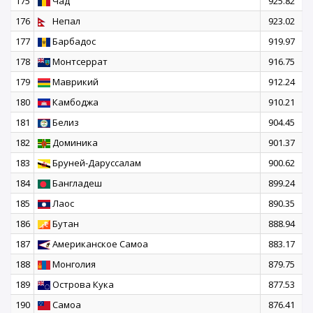
175
Чад
925.82
176
Непал
923.02
177
Барбадос
919.97
178
Монтсеррат
916.75
179
Маврикий
912.24
180
Камбоджа
910.21
181
Белиз
904.45
182
Доминика
901.37
183
Бруней-Даруссалам
900.62
184
Бангладеш
899.24
185
Лаос
890.35
186
Бутан
888.94
187
Американское Самоа
883.17
188
Монголия
879.75
189
Острова Кука
877.53
190
Самоа
876.41