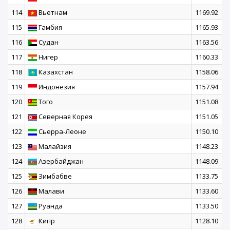
114
Вьетнам
1169.92
115
Гамбия
1165.93
116
Судан
1163.56
117
Нигер
1160.33
118
Казахстан
1158.06
119
Индонезия
1157.94
120
Того
1151.08
121
Северная Корея
1151.05
122
Сьерра-Леоне
1150.10
123
Малайзия
1148.23
124
Азербайджан
1148.09
125
Зимбабве
1133.75
126
Малави
1133.60
127
Руанда
1133.50
128
Кипр
1128.10