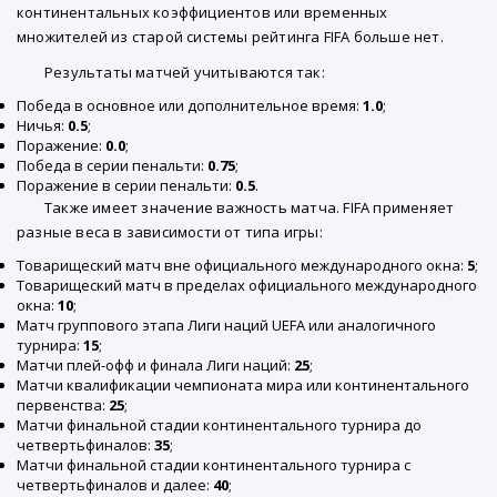
континентальных коэффициентов или временных
множителей из старой системы рейтинга FIFA больше нет.
Результаты матчей учитываются так:
Победа в основное или дополнительное время:
1.0
;
Ничья:
0.5
;
Поражение:
0.0
;
Победа в серии пенальти:
0.75
;
Поражение в серии пенальти:
0.5
.
Также имеет значение важность матча. FIFA применяет
разные веса в зависимости от типа игры:
Товарищеский матч вне официального международного окна:
5
;
Товарищеский матч в пределах официального международного
окна:
10
;
Матч группового этапа Лиги наций UEFA или аналогичного
турнира:
15
;
Матчи плей-офф и финала Лиги наций:
25
;
Матчи квалификации чемпионата мира или континентального
первенства:
25
;
Матчи финальной стадии континентального турнира до
четвертьфиналов:
35
;
Матчи финальной стадии континентального турнира с
четвертьфиналов и далее:
40
;