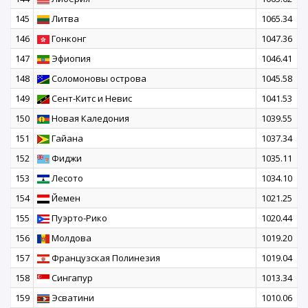
145
Литва
1065.34
146
Гонконг
1047.36
147
Эфиопия
1046.41
148
Соломоновы острова
1045.58
149
Сент-Китс и Невис
1041.53
150
Новая Каледония
1039.55
151
Гайана
1037.34
152
Фиджи
1035.11
153
Лесото
1034.10
154
Йемен
1021.25
155
Пуэрто-Рико
1020.44
156
Молдова
1019.20
157
Французская Полинезия
1019.04
158
Сингапур
1013.34
159
Эсватини
1010.06