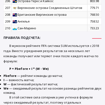
206
Острова Теркс и Кайкос
803.98
207
Виргинские острова Соединенных Штатов
779.71
208
Британские Виргинские острова
768.50
209
Ангилья
758.52
210
Сан-Марино
733.23
ПРАВИЛА ПОДСЧЕТА:
В мужском рейтинге FIFA система SUM используется с 2018
года. Вместо усреднения результатов за несколько лет
команды получают или теряют очки после каждого матча по
формуле:
P = Pbefore + I * (W - We)
Pbefore
— рейтинг команды до матча;
I
— важность матча;
W
— фактический результат матча;
We
— ожидаемый результат на основе разницы рейтингов двух
команд.
В этой системе сила соперника уже учтена в формуле
через ожидаемый результат, поэтому отдельных