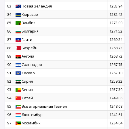
83
Новая Зеландия
1283.94
84
Кюрасао
1282.42
85
Замбия
1273.00
86
Болгария
1271.52
87
Гаити
1269.24
88
Бахрейн
1268.73
89
Ангола
1268.72
90
Сальвадор
1267.75
91
Косово
1262.10
92
Сирия
1259.32
93
Бенин
1257.30
94
Китай
1249.06
95
Экваториальная Гвинея
1248.68
96
Люксембург
1242.61
97
Мозамбик
1234.04