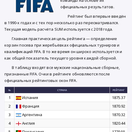
команды на основе их
официальных результатов.
Рейтинг был впервые введён
в 1990-х годах и с тех пор несколько раз пересматривался.
Текущая модель расчёта SUM используется с 2018 года.
Главная практическая цель рейтинга — определение
корзин посева при жеребьёвках официальных турниров и
квалификаций FIFA. В то же время он широко используется и
как общий показатель текущего уровня каждой сборной.
В таблицу входят все мужские национальные сборные,
признанные FIFA. Очки в рейтинге обновляются после
официальных рейтинговых окон FIFA.
№
СТРАНА
РЕЙТИНГ
1
Испания
1875.37
2
Франция
1870.92
3
Аргентина
1870.32
4
Англия
1820.44
5
Португалия
1779.55