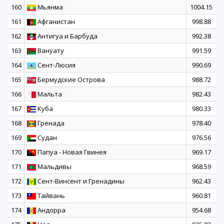
160
Мьянма
1004.15
161
Афганистан
998.88
162
Антигуа и Барбуда
992.38
163
Вануату
991.59
164
Сент-Люсия
990.69
165
Бермудские Острова
988.72
166
Мальта
982.43
167
Куба
980.33
168
Гренада
978.40
169
Судан
976.56
170
Папуа - Новая Гвинея
969.17
171
Мальдивы
968.59
172
Сент-Винсент и Гренадины
962.43
173
Тайвань
960.81
174
Андорра
954.68