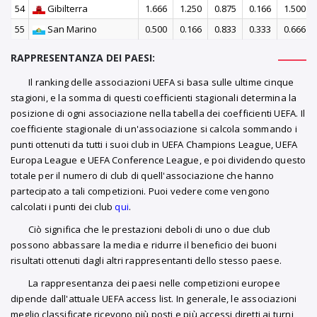
54
Gibilterra
1.666
1.250
0.875
0.166
1.500
55
San Marino
0.500
0.166
0.833
0.333
0.666
RAPPRESENTANZA DEI PAESI:
Il ranking delle associazioni UEFA si basa sulle ultime cinque
stagioni, e la somma di questi coefficienti stagionali determina la
posizione di ogni associazione nella tabella dei coefficienti UEFA. Il
coefficiente stagionale di un'associazione si calcola sommando i
punti ottenuti da tutti i suoi club in UEFA Champions League, UEFA
Europa League e UEFA Conference League, e poi dividendo questo
totale per il numero di club di quell'associazione che hanno
partecipato a tali competizioni. Puoi vedere come vengono
calcolati i punti dei club
qui
.
Ciò significa che le prestazioni deboli di uno o due club
possono abbassare la media e ridurre il beneficio dei buoni
risultati ottenuti dagli altri rappresentanti dello stesso paese.
La rappresentanza dei paesi nelle competizioni europee
dipende dall'attuale UEFA access list. In generale, le associazioni
meglio classificate ricevono più posti e più accessi diretti ai turni