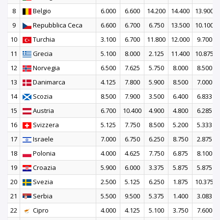
8
Belgio
6.000
6.600
14.200
14.400
13.900
9
Repubblica Ceca
6.600
6.700
6.750
13.500
10.100
10
Turchia
3.100
6.700
11.800
12.000
9.700
11
Grecia
5.100
8.000
2.125
11.400
10.875
12
Norvegia
6.500
7.625
5.750
8.000
8.500
13
Danimarca
4.125
7.800
5.900
8.500
7.000
14
Scozia
8.500
7.900
3.500
6.400
6.833
15
Austria
6.700
10.400
4.900
4.800
6.285
16
Svizzera
5.125
7.750
8.500
5.200
5.333
17
Israele
7.000
6.750
6.250
8.750
2.875
18
Polonia
4.000
4.625
7.750
6.875
8.100
19
Croazia
5.900
6.000
3.375
5.875
5.875
20
Svezia
2.500
5.125
6.250
1.875
10.375
21
Serbia
5.500
9.500
5.375
1.400
3.083
22
Cipro
4.000
4.125
5.100
3.750
7.600