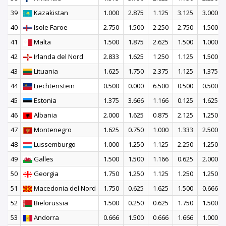
39
Kazakistan
1.000
2.875
1.125
3.125
3.000
40
Isole Faroe
2.750
1.500
2.250
2.750
1.500
41
Malta
1.500
1.875
2.625
1.500
1.000
42
Irlanda del Nord
2.833
1.625
1.250
1.125
1.500
43
Lituania
1.625
1.750
2.375
1.125
1.375
44
Liechtenstein
0.500
0.000
6.500
0.500
0.500
45
Estonia
1.375
3.666
1.166
0.125
1.625
46
Albania
2.000
1.625
0.875
2.125
1.250
47
Montenegro
1.625
0.750
1.000
1.333
2.500
48
Lussemburgo
1.000
1.250
1.125
2.250
1.250
49
Galles
1.500
1.500
1.166
0.625
2.000
50
Georgia
1.750
1.250
1.125
1.250
1.250
51
Macedonia del Nord
1.750
0.625
1.625
1.500
0.666
52
Bielorussia
1.500
0.250
0.625
1.750
1.500
53
Andorra
0.666
1.500
0.666
1.666
1.000