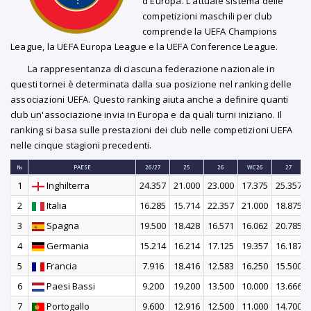
d'Europa. L'attuale sistema delle
competizioni maschili per club
comprende la UEFA Champions
League, la UEFA Europa League e la UEFA Conference League.
La rappresentanza di ciascuna federazione nazionale in
questi tornei è determinata dalla sua posizione nel ranking delle
associazioni UEFA. Questo ranking aiuta anche a definire quanti
club un'associazione invia in Europa e da quali turni iniziano. Il
ranking si basa sulle prestazioni dei club nelle competizioni UEFA
nelle cinque stagioni precedenti.
№
PAESE
26/27
25
26
WC26
27
1
Inghilterra
24.357
21.000
23.000
17.375
25.357
2
Italia
16.285
15.714
22.357
21.000
18.875
3
Spagna
19.500
18.428
16.571
16.062
20.785
4
Germania
15.214
16.214
17.125
19.357
16.187
5
Francia
7.916
18.416
12.583
16.250
15.500
6
Paesi Bassi
9.200
19.200
13.500
10.000
13.666
7
Portogallo
9.600
12.916
12.500
11.000
14.700