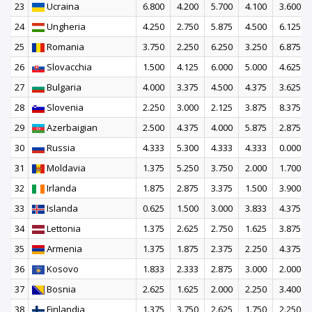
23
Ucraina
6.800
4.200
5.700
4.100
3.600
24
Ungheria
4.250
2.750
5.875
4.500
6.125
25
Romania
3.750
2.250
6.250
3.250
6.875
26
Slovacchia
1.500
4.125
6.000
5.000
4.625
27
Bulgaria
4.000
3.375
4.500
4.375
3.625
28
Slovenia
2.250
3.000
2.125
3.875
8.375
29
Azerbaigian
2.500
4.375
4.000
5.875
2.875
30
Russia
4.333
5.300
4.333
4.333
0.000
31
Moldavia
1.375
5.250
3.750
2.000
1.700
32
Irlanda
1.875
2.875
3.375
1.500
3.900
33
Islanda
0.625
1.500
3.000
3.833
4.375
34
Lettonia
1.375
2.625
2.750
1.625
3.875
35
Armenia
1.375
1.875
2.375
2.250
4.375
36
Kosovo
1.833
2.333
2.875
3.000
2.000
37
Bosnia
2.625
1.625
2.000
2.250
3.400
38
Finlandia
1.375
3.750
2.625
1.750
2.250