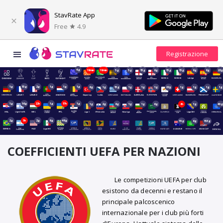
StavRate App
Free
4.9
4g
19min
19min
5g
5g
15g
8g
15g
15g
9g
8g
22
1g
15g
2g
1g
1g
1g
8g
1g
15g
1g
1g
1g
22g
1g
1g
1g
1g
1g
16g
22h
1g
17h
1g
1g
2g
8g
1g
1g
6g
6h
1g
40
2g
5h
2g
9g
49g
70g
6g
153g
COEFFICIENTI UEFA PER NAZIONI
Le competizioni UEFA per club
esistono da decenni e restano il
principale palcoscenico
internazionale per i club più forti