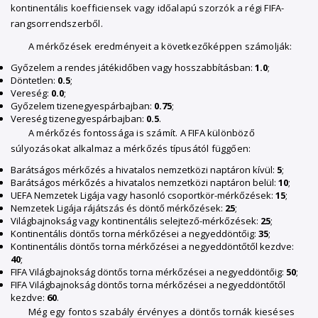
kontinentális koefficiensek vagy időalapú szorzók a régi FIFA-
rangsorrendszerből.
A mérkőzések eredményeit a következőképpen számolják:
Győzelem a rendes játékidőben vagy hosszabbításban:
1.0
;
Döntetlen:
0.5
;
Vereség:
0.0
;
Győzelem tizenegyespárbajban:
0.75
;
Vereség tizenegyespárbajban:
0.5
.
A mérkőzés fontossága is számít. A FIFA különböző
súlyozásokat alkalmaz a mérkőzés típusától függően:
Barátságos mérkőzés a hivatalos nemzetközi naptáron kívül:
5
;
Barátságos mérkőzés a hivatalos nemzetközi naptáron belül:
10
;
UEFA Nemzetek Ligája vagy hasonló csoportkör-mérkőzések:
15
;
Nemzetek Ligája rájátszás és döntő mérkőzések:
25
;
Világbajnokság vagy kontinentális selejtező-mérkőzések:
25
;
Kontinentális döntős torna mérkőzései a negyeddöntőig:
35
;
Kontinentális döntős torna mérkőzései a negyeddöntőtől kezdve:
40
;
FIFA Világbajnokság döntős torna mérkőzései a negyeddöntőig:
50
;
FIFA Világbajnokság döntős torna mérkőzései a negyeddöntőtől
kezdve:
60
.
Még egy fontos szabály érvényes a döntős tornák kieséses