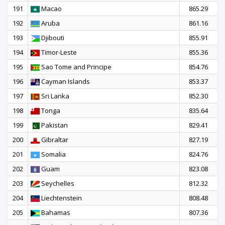
191
Macao
865.29
192
Aruba
861.16
193
Djibouti
855.91
194
Timor-Leste
855.36
195
Sao Tome and Principe
854.76
196
Cayman Islands
853.37
197
Sri Lanka
852.30
198
Tonga
835.64
199
Pakistan
829.41
200
Gibraltar
827.19
201
Somalia
824.76
202
Guam
823.08
203
Seychelles
812.32
204
Liechtenstein
808.48
205
Bahamas
807.36