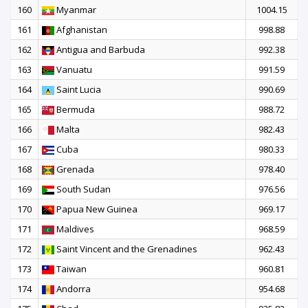
160
Myanmar
1004.15
161
Afghanistan
998.88
162
Antigua and Barbuda
992.38
163
Vanuatu
991.59
164
Saint Lucia
990.69
165
Bermuda
988.72
166
Malta
982.43
167
Cuba
980.33
168
Grenada
978.40
169
South Sudan
976.56
170
Papua New Guinea
969.17
171
Maldives
968.59
172
Saint Vincent and the Grenadines
962.43
173
Taiwan
960.81
174
Andorra
954.68