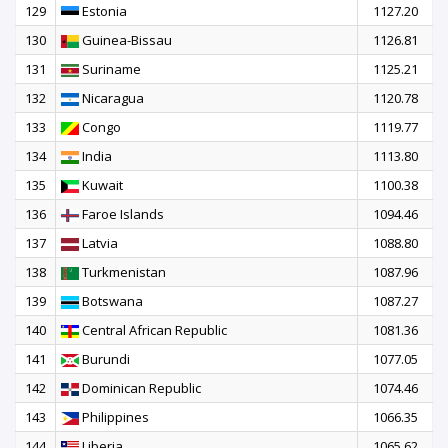
129
Estonia
1127.20
130
Guinea-Bissau
1126.81
131
Suriname
1125.21
132
Nicaragua
1120.78
133
Congo
1119.77
134
India
1113.80
135
Kuwait
1100.38
136
Faroe Islands
1094.46
137
Latvia
1088.80
138
Turkmenistan
1087.96
139
Botswana
1087.27
140
Central African Republic
1081.36
141
Burundi
1077.05
142
Dominican Republic
1074.46
143
Philippines
1066.35
144
Liberia
1065.62