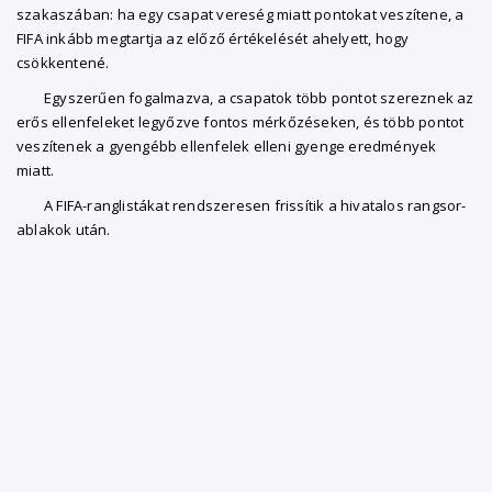
szakaszában: ha egy csapat vereség miatt pontokat veszítene, a
FIFA inkább megtartja az előző értékelését ahelyett, hogy
csökkentené.
Egyszerűen fogalmazva, a csapatok több pontot szereznek az
erős ellenfeleket legyőzve fontos mérkőzéseken, és több pontot
veszítenek a gyengébb ellenfelek elleni gyenge eredmények
miatt.
A FIFA-ranglistákat rendszeresen frissítik a hivatalos rangsor-
ablakok után.