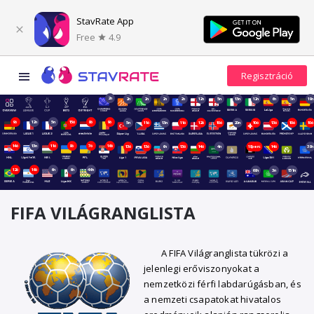
StavRate App
Free
4.9
2n
2n
2n
2n
2n
12n
5n
13n
12n
6n
5n
19n
9ó
12n
5n
15ó
8ó
9ó
5n
11ó
13n
11ó
12ó
10ó
20n
10ó
13ó
10ó
10ó
14ó
13n
11ó
8ó
7ó
16ó
13ó
13ó
6n
13ó
14ó
4n
18perc
14ó
38n
12ó
16ó
6n
6n
46n
68n
3n
151n
FIFA VILÁGRANGLISTA
A FIFA Világranglista tükrözi a
jelenlegi erőviszonyokat a
nemzetközi férfi labdarúgásban, és
a nemzeti csapatokat hivatalos