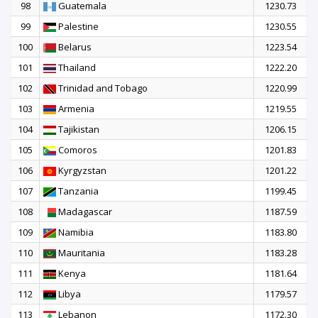
98
Guatemala
1230.73
99
Palestine
1230.55
100
Belarus
1223.54
101
Thailand
1222.20
102
Trinidad and Tobago
1220.99
103
Armenia
1219.55
104
Tajikistan
1206.15
105
Comoros
1201.83
106
Kyrgyzstan
1201.22
107
Tanzania
1199.45
108
Madagascar
1187.59
109
Namibia
1183.80
110
Mauritania
1183.28
111
Kenya
1181.64
112
Libya
1179.57
113
Lebanon
1172.30