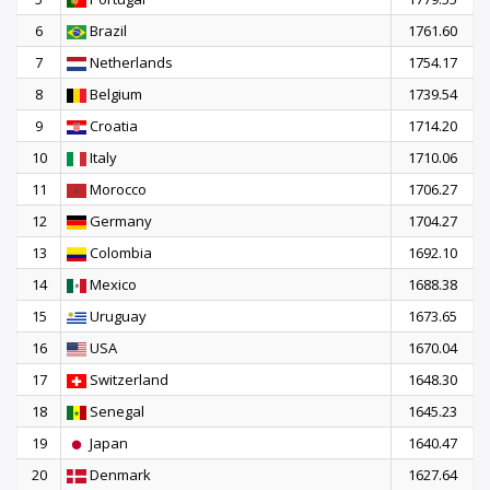
6
Brazil
1761.60
7
Netherlands
1754.17
8
Belgium
1739.54
9
Croatia
1714.20
10
Italy
1710.06
11
Morocco
1706.27
12
Germany
1704.27
13
Colombia
1692.10
14
Mexico
1688.38
15
Uruguay
1673.65
16
USA
1670.04
17
Switzerland
1648.30
18
Senegal
1645.23
19
Japan
1640.47
20
Denmark
1627.64