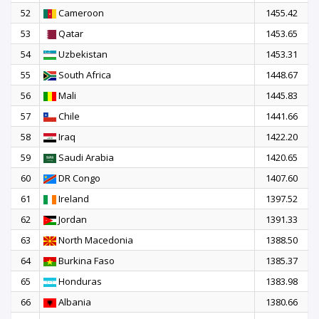
52
Cameroon
1455.42
53
Qatar
1453.65
54
Uzbekistan
1453.31
55
South Africa
1448.67
56
Mali
1445.83
57
Chile
1441.66
58
Iraq
1422.20
59
Saudi Arabia
1420.65
60
DR Congo
1407.60
61
Ireland
1397.52
62
Jordan
1391.33
63
North Macedonia
1388.50
64
Burkina Faso
1385.37
65
Honduras
1383.98
66
Albania
1380.66