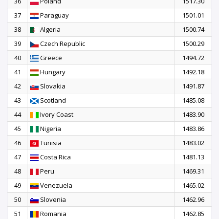
36
Poland
1517.30
37
Paraguay
1501.01
38
Algeria
1500.74
39
Czech Republic
1500.29
40
Greece
1494.72
41
Hungary
1492.18
42
Slovakia
1491.87
43
Scotland
1485.08
44
Ivory Coast
1483.90
45
Nigeria
1483.86
46
Tunisia
1483.02
47
Costa Rica
1481.13
48
Peru
1469.31
49
Venezuela
1465.02
50
Slovenia
1462.96
51
Romania
1462.85