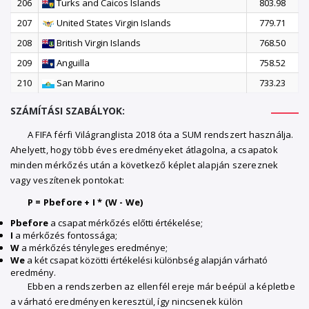
206
Turks and Caicos Islands
803.98
207
United States Virgin Islands
779.71
208
British Virgin Islands
768.50
209
Anguilla
758.52
210
San Marino
733.23
SZÁMÍTÁSI SZABÁLYOK:
A FIFA férfi Világranglista 2018 óta a SUM rendszert használja.
Ahelyett, hogy több éves eredményeket átlagolna, a csapatok
minden mérkőzés után a következő képlet alapján szereznek
vagy veszítenek pontokat:
P = Pbefore + I * (W - We)
Pbefore
a csapat mérkőzés előtti értékelése;
I
a mérkőzés fontossága;
W
a mérkőzés tényleges eredménye;
We
a két csapat közötti értékelési különbség alapján várható
eredmény.
Ebben a rendszerben az ellenfél ereje már beépül a képletbe
a várható eredményen keresztül, így nincsenek külön