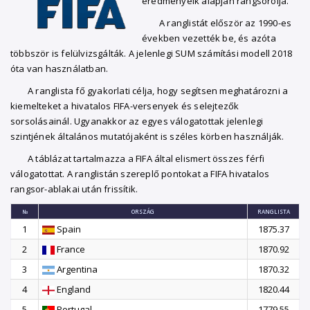
eredményeik alapján rangsorolja.
A ranglistát először az 1990-es
években vezették be, és azóta
többször is felülvizsgálták. A jelenlegi SUM számítási modell 2018
óta van használatban.
A ranglista fő gyakorlati célja, hogy segítsen meghatározni a
kiemelteket a hivatalos FIFA-versenyek és selejtezők
sorsolásainál. Ugyanakkor az egyes válogatottak jelenlegi
szintjének általános mutatójaként is széles körben használják.
A táblázat tartalmazza a FIFA által elismert összes férfi
válogatottat. A ranglistán szereplő pontokat a FIFA hivatalos
rangsor-ablakai után frissítik.
№
ORSZÁG
RANGLISTA
1
Spain
1875.37
2
France
1870.92
3
Argentina
1870.32
4
England
1820.44
5
Portugal
1779.55