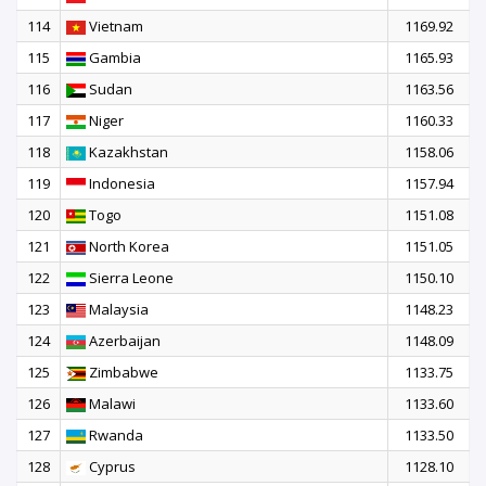
114
Vietnam
1169.92
115
Gambia
1165.93
116
Sudan
1163.56
117
Niger
1160.33
118
Kazakhstan
1158.06
119
Indonesia
1157.94
120
Togo
1151.08
121
North Korea
1151.05
122
Sierra Leone
1150.10
123
Malaysia
1148.23
124
Azerbaijan
1148.09
125
Zimbabwe
1133.75
126
Malawi
1133.60
127
Rwanda
1133.50
128
Cyprus
1128.10