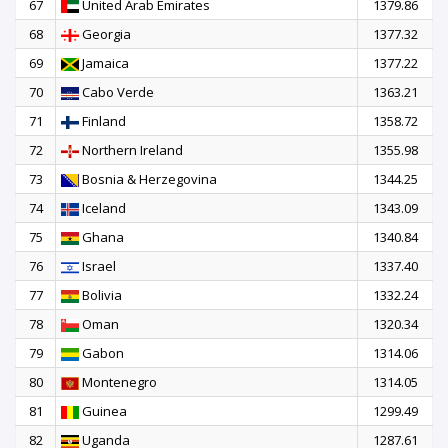
67
United Arab Emirates
1379.86
68
Georgia
1377.32
69
Jamaica
1377.22
70
Cabo Verde
1363.21
71
Finland
1358.72
72
Northern Ireland
1355.98
73
Bosnia & Herzegovina
1344.25
74
Iceland
1343.09
75
Ghana
1340.84
76
Israel
1337.40
77
Bolivia
1332.24
78
Oman
1320.34
79
Gabon
1314.06
80
Montenegro
1314.05
81
Guinea
1299.49
82
Uganda
1287.61