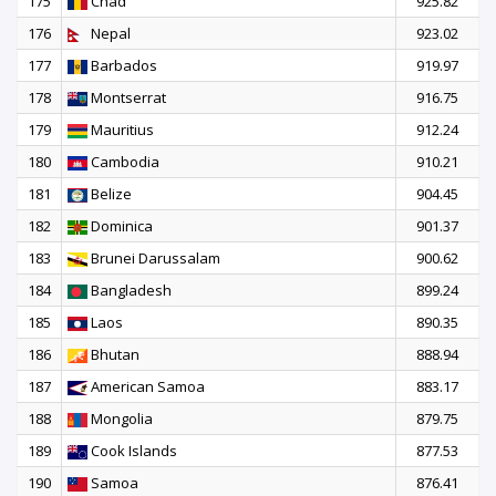
175
Chad
925.82
176
Nepal
923.02
177
Barbados
919.97
178
Montserrat
916.75
179
Mauritius
912.24
180
Cambodia
910.21
181
Belize
904.45
182
Dominica
901.37
183
Brunei Darussalam
900.62
184
Bangladesh
899.24
185
Laos
890.35
186
Bhutan
888.94
187
American Samoa
883.17
188
Mongolia
879.75
189
Cook Islands
877.53
190
Samoa
876.41