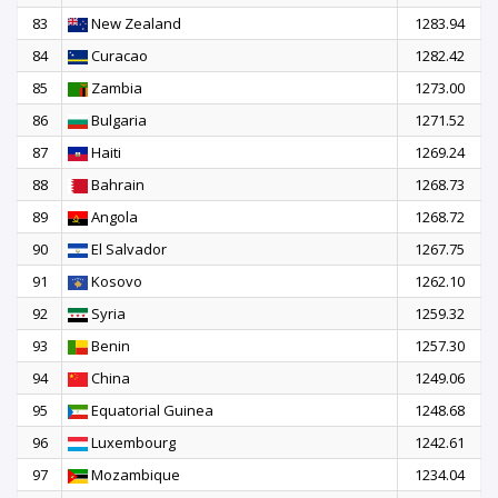
83
New Zealand
1283.94
84
Curacao
1282.42
85
Zambia
1273.00
86
Bulgaria
1271.52
87
Haiti
1269.24
88
Bahrain
1268.73
89
Angola
1268.72
90
El Salvador
1267.75
91
Kosovo
1262.10
92
Syria
1259.32
93
Benin
1257.30
94
China
1249.06
95
Equatorial Guinea
1248.68
96
Luxembourg
1242.61
97
Mozambique
1234.04