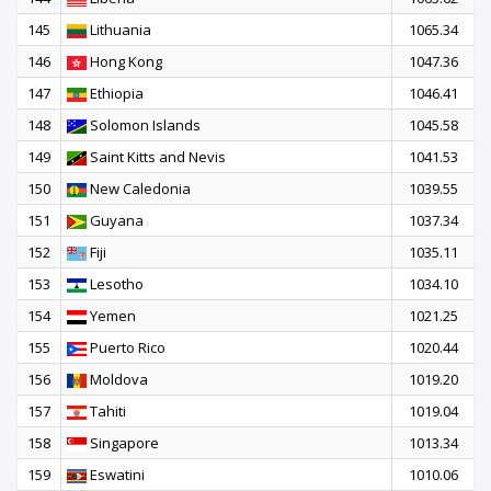
145
Lithuania
1065.34
146
Hong Kong
1047.36
147
Ethiopia
1046.41
148
Solomon Islands
1045.58
149
Saint Kitts and Nevis
1041.53
150
New Caledonia
1039.55
151
Guyana
1037.34
152
Fiji
1035.11
153
Lesotho
1034.10
154
Yemen
1021.25
155
Puerto Rico
1020.44
156
Moldova
1019.20
157
Tahiti
1019.04
158
Singapore
1013.34
159
Eswatini
1010.06