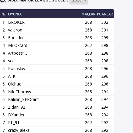
№
OYUNCU
MAÇLAR
PUANLAR
1
BROKER
268
302
2
valeron
268
301
3
Forsider
268
299
4
Mr.Oktant
267
298
4
Artboss13
268
298
4
soi
268
298
5
Rostislav
268
296
5
A. K.
268
296
5
Olchuc
268
296
6
Nik Chornyy
268
294
6
Kalinin_SERGant
268
294
6
Zidan_92
268
294
6
DXander
268
294
7
RL_91
267
292
7
crazy_aleks
268
292