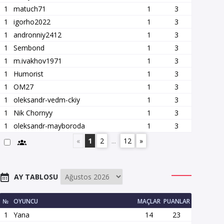
1
matuch71
1
3
1
igorho2022
1
3
1
andronniy2412
1
3
1
Sembond
1
3
1
m.ivakhov1971
1
3
1
Humorist
1
3
1
OM27
1
3
1
oleksandr-vedm-ckiy
1
3
1
Nik Chornyy
1
3
1
oleksandr-mayboroda
1
3
«
1
2
...
12
»
AY TABLOSU
№
OYUNCU
MAÇLAR
PUANLAR
1
Yana
14
23