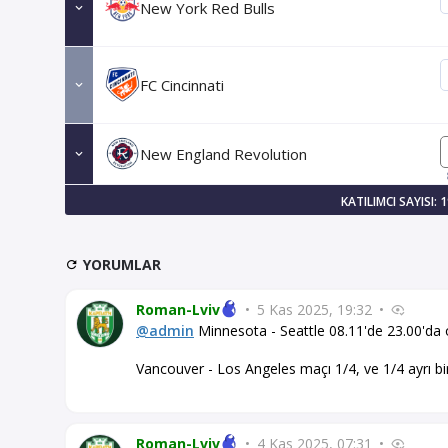
New York Red Bulls
FC Cincinnati
New England Revolution
KATILIMCI SAYISI: 
YORUMLAR
Roman-Lviv
•
5 Kas 2025, 19:32
•
@admin
Minnesota - Seattle 08.11'de 23.00'da 
Vancouver - Los Angeles maçı 1/4, ve 1/4 ayrı bir
Roman-Lviv
•
4 Kas 2025, 07:31
•