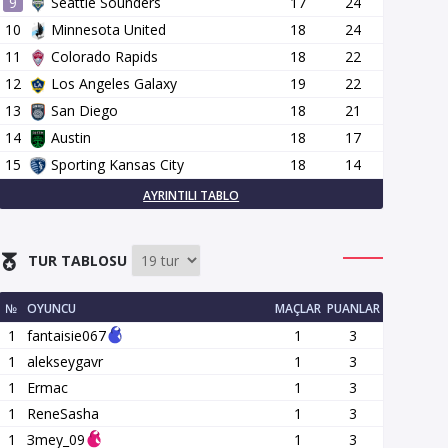
9
Seattle Sounders
17
24
10
Minnesota United
18
24
11
Colorado Rapids
18
22
12
Los Angeles Galaxy
19
22
13
San Diego
18
21
14
Austin
18
17
15
Sporting Kansas City
18
14
AYRINTILI TABLO
TUR TABLOSU
№
OYUNCU
MAÇLAR
PUANLAR
1
fantaisie067
1
3
1
alekseygavr
1
3
1
Ermac
1
3
1
ReneSasha
1
3
1
Зmey_09
1
3