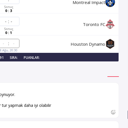
Montreal Impact
Sonuç
0 : 3
-
:
-
Toronto FC
Sonuç
0 : 1
:
Houston Dynamo
8 Ağu, 20:30
191
SIRA:
PUANLAR:
oynuyor.
 tur yapmak daha iyi olabilir