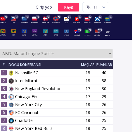
Giriş yap
8g
1g
16g
1g
1g
1g
23g
2g
1g
2g
2g
71g
6g
154g
#
DOĞU KONFERANSI
MAÇLAR
PUANLAR
1
Nashville SC
18
40
2
Inter Miami
18
38
3
New England Revolution
17
30
4
Chicago Fire
17
29
5
New York City
18
26
4 tur
25 tur
26 tur
27 tur
7 tur
28 tur
15 tur
29 tur
6
FC Cincinnati
18
26
7
Charlotte
18
25
8
New York Red Bulls
18
25