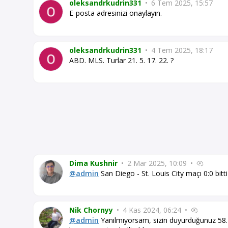
oleksandrkudrin331
•
6 Tem 2025, 15:57
E-posta adresinizi onaylayın.
oleksandrkudrin331
•
4 Tem 2025, 18:17
ABD. MLS. Turlar 21. 5. 17. 22. ?
Dima Kushnir
•
2 Mar 2025, 10:09
•
@admin
San Diego - St. Louis City maçı 0:0 bitti
Nik Chornyy
•
4 Kas 2024, 06:24
•
@admin
Yanılmıyorsam, sizin duyurduğunuz 58. 