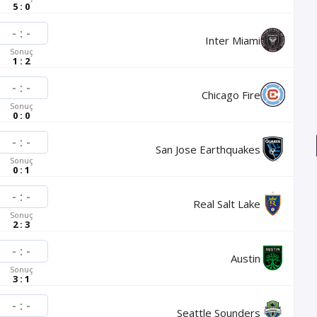
5 : 0
-
:
-
Inter Miami
Sonuç
1 : 2
-
:
-
Chicago Fire
Sonuç
0 : 0
-
:
-
San Jose Earthquakes
Sonuç
0 : 1
-
:
-
Real Salt Lake
Sonuç
2 : 3
-
:
-
Austin
Sonuç
3 : 1
-
:
-
Seattle Sounders