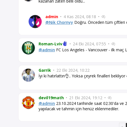
kazanan zaten belli oldu...
admin
•
4 Kas 2024, 08:18
•
@Nik Chornyy
Doğru. Önceden tüm çiftleri ol
Roman-Lviv
•
24 Eki 2024, 07:55
•
@admin
FC Los Angeles - Vancouver - ilk maç L
Garrik
•
22 Eki 2024, 10:22
İyi ki hatırlattın👌.. Yoksa çeyrek finalleri bekliyo
devil19math
•
21 Eki 2024, 19:12
•
@admin
23.10.2024 tarihinde saat 02:30'da ve 2
yapılacak ve tahmin için henüz eklenmediler.
«