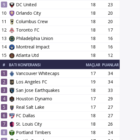
9
DC United
18
23
10
Orlando City
18
20
11
Columbus Crew
18
20
12
Toronto FC
18
17
13
Philadelphia Union
18
16
14
Montreal Impact
18
16
15
Atlanta Utd
18
12
#
BATI KONFERANSI
MAÇLAR
PUANLAR
1
Vancouver Whitecaps
17
34
2
Los Angeles FC
19
34
3
San Jose Earthquakes
18
33
4
Houston Dynamo
17
29
5
Real Salt Lake
17
27
6
FC Dallas
18
27
7
St. Louis City
18
26
8
Portland Timbers
18
24