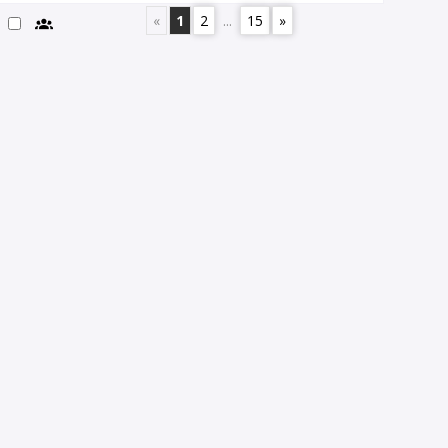
«
1
2
...
15
»