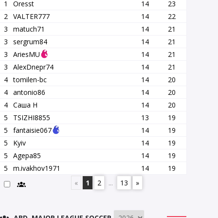
1
Oresst
14
23
2
VALTER777
14
22
3
matuch71
14
21
3
sergrum84
14
21
3
AriesMU
14
21
3
AlexDnepr74
14
21
4
tomilen-bc
14
20
4
antonio86
14
20
4
Саша Н
14
20
5
TSIZHI8855
13
19
5
fantaisie067
14
19
5
Kyiv
14
19
5
Agepa85
14
19
5
m.ivakhov1971
14
19
«
1
2
...
13
»
ABD. MAJOR LEAGUE SOCCER