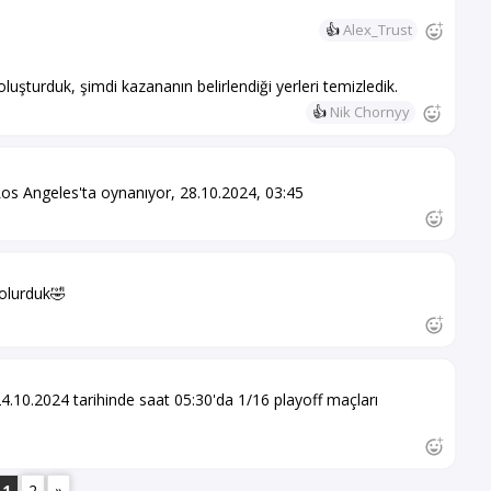
👍
Alex_Trust
uşturduk, şimdi kazananın belirlendiği yerleri temizledik.
👍
Nik Chornyy
os Angeles'ta oynanıyor, 28.10.2024, 03:45
r olurduk🤣
4.10.2024 tarihinde saat 05:30'da 1/16 playoff maçları
1
2
»