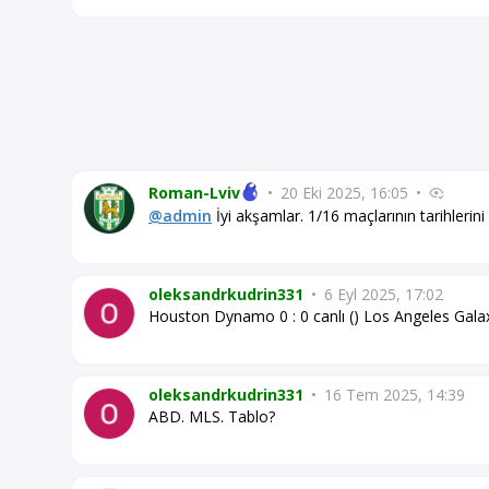
Roman-Lviv
•
20 Eki 2025, 16:05
•
@admin
İyi akşamlar. 1/16 maçlarının tarihlerin
oleksandrkudrin331
•
6 Eyl 2025, 17:02
Houston Dynamo 0 : 0 canlı () Los Angeles Gala
oleksandrkudrin331
•
16 Tem 2025, 14:39
ABD. MLS. Tablo?