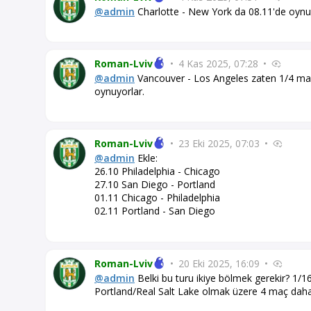
@admin
Charlotte - New York da 08.11'de oynuyo
Roman-Lviv
•
4 Kas 2025, 07:28
•
@admin
Vancouver - Los Angeles zaten 1/4 maçıd
oynuyorlar.
Roman-Lviv
•
23 Eki 2025, 07:03
•
@admin
Ekle:
26.10 Philadelphia - Chicago
27.10 San Diego - Portland
01.11 Chicago - Philadelphia
02.11 Portland - San Diego
Roman-Lviv
•
20 Eki 2025, 16:09
•
@admin
Belki bu turu ikiye bölmek gerekir? 1/16
Portland/Real Salt Lake olmak üzere 4 maç dah