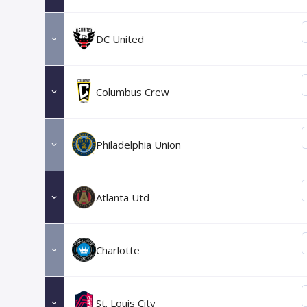
DC United
Columbus Crew
Philadelphia Union
Atlanta Utd
Charlotte
St. Louis City