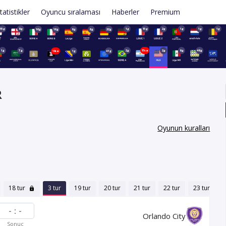
tatistikler
Oyuncu sıralaması
Haberler
Premium
15g
8g
1g
15g
2g
1g
1g
1g
16g
16g
9g
8g
22g
1g
7g
2g
17sa
2g
9g
49g
18sa
1g
41g
R
Oyunun kuralları
18 tur
3 tur
19 tur
20 tur
21 tur
22 tur
23 tur
2
-
:
-
Orlando City
Sonuç