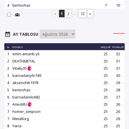
4
bertoshas
7
10
«
1
2
...
12
»
AY TABLOSU
№
OYUNCU
MAÇLAR
PUANLAR
1
emin-amanb-yli
25
32
2
DEATHMETAL
25
31
2
Vitaliy35
25
31
3
barnadanylo749
25
30
4
aksenchik1978
25
29
5
bertoshas
25
28
6
barnadanilo682
25
27
7
AriesMU
25
26
7
homer_simpson
25
26
7
Metallurg
25
26
8
Yana
25
25