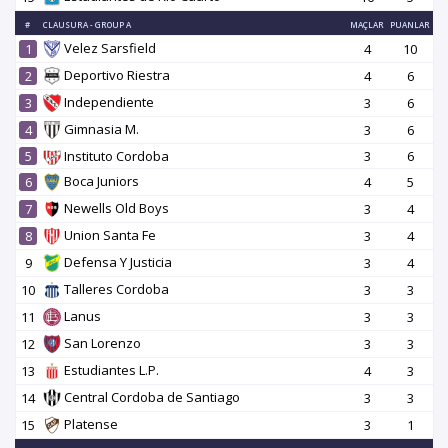
#
CLAUSURA - GROUP A
MAÇLAR
PUANLAR
Velez Sarsfield
1
4
10
Deportivo Riestra
2
4
6
Independiente
3
3
6
Gimnasia M.
4
3
6
5
Instituto Cordoba
3
6
Boca Juniors
6
4
5
Newells Old Boys
7
3
4
Union Santa Fe
8
3
4
Defensa Y Justicia
9
3
4
Talleres Cordoba
10
3
3
Lanus
11
3
3
San Lorenzo
12
3
3
Estudiantes L.P.
13
4
3
Central Cordoba de Santiago
14
3
3
Platense
15
3
1