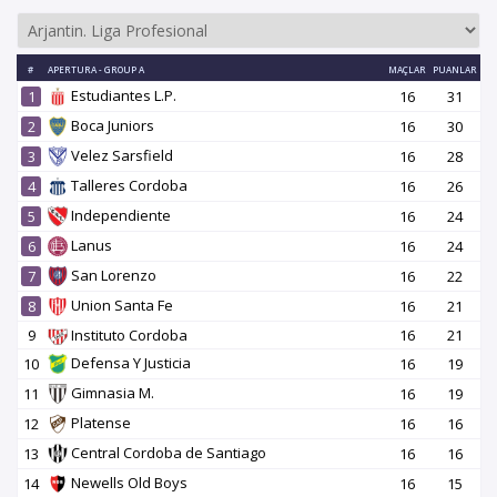
#
APERTURA - GROUP A
MAÇLAR
PUANLAR
Estudiantes L.P.
1
16
31
Boca Juniors
2
16
30
Velez Sarsfield
3
16
28
Talleres Cordoba
4
16
26
Independiente
5
16
24
Lanus
6
16
24
San Lorenzo
7
16
22
Union Santa Fe
8
16
21
9
Instituto Cordoba
16
21
Defensa Y Justicia
10
16
19
Gimnasia M.
11
16
19
Platense
12
16
16
Central Cordoba de Santiago
13
16
16
Newells Old Boys
14
16
15