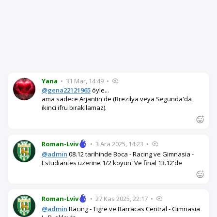
Yana
•
31 Mar, 14:49
•
@gena22121965
öyle...
ama sadece Arjantin'de (Brezilya veya Segunda'da
ikinci ifru bırakılamaz).
Roman-Lviv
•
3 Ara 2025, 14:23
•
@admin
08.12 tarihinde Boca - Racing ve Gimnasia -
Estudiantes üzerine 1/2 koyun. Ve final 13.12'de
Roman-Lviv
•
27 Kas 2025, 22:17
•
@admin
Racing - Tigre ve Barracas Central - Gimnasia