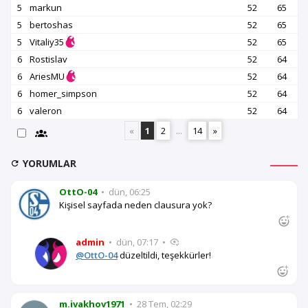
5
markun
52
65
5
bertoshas
52
65
5
Vitaliy35
52
65
6
Rostislav
52
64
6
AriesMU
52
64
6
homer_simpson
52
64
6
valeron
52
64
«
1
2
...
14
»
YORUMLAR
OttO-04
•
dün, 06:25
Kişisel sayfada neden clausura yok?
admin
•
dün, 07:17
•
@OttO-04
düzeltildi, teşekkürler!
m.ivakhov1971
•
28 Tem, 02:29