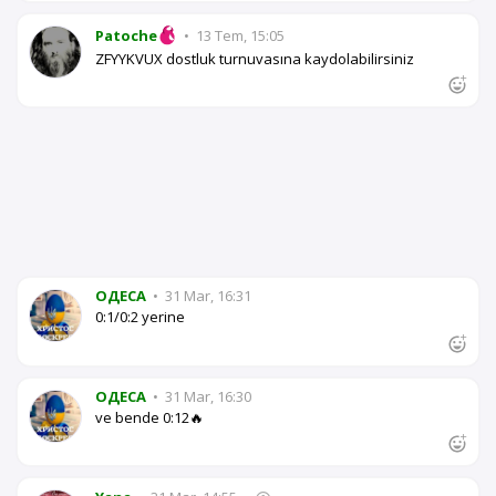
Patoche
•
13 Tem, 15:05
ZFYYKVUX dostluk turnuvasına kaydolabilirsiniz
OДЕСА
•
31 Mar, 16:31
0:1/0:2 yerine
OДЕСА
•
31 Mar, 16:30
ve bende 0:12🔥