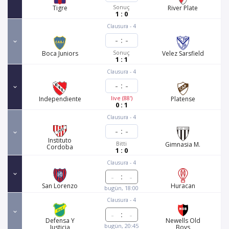
Sonuç
Tigre
River Plate
1 : 0
Clausura - 4
-
:
-
Sonuç
Boca Juniors
Velez Sarsfield
1 : 1
Clausura - 4
-
:
-
live (88')
Independiente
Platense
0 : 1
Clausura - 4
-
:
-
Instituto
Bitti
Gimnasia M.
Cordoba
1 : 0
Clausura - 4
:
San Lorenzo
Huracan
bugün, 18:00
Clausura - 4
:
Defensa Y
Newells Old
bugün, 20:45
Justicia
Boys