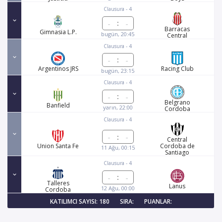
Clausura - 4
:
Barracas
Gimnasia L.P.
bugün, 20:45
Central
Clausura - 4
:
Argentinos JRS
Racing Club
bugün, 23:15
Clausura - 4
:
Belgrano
Banfield
yarın, 22:00
Cordoba
Clausura - 4
:
Central
Union Santa Fe
Cordoba de
11 Ağu, 00:15
Santiago
Clausura - 4
:
Talleres
Lanus
12 Ağu, 00:00
Cordoba
KATILIMCI SAYISI: 180
SIRA:
PUANLAR: