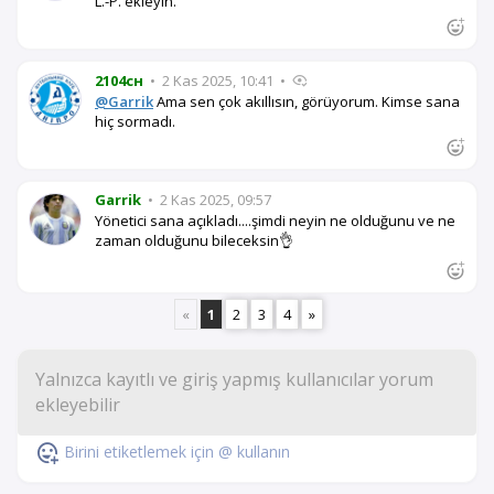
L.-P. ekleyin.
2104сн
•
2 Kas 2025, 10:41
•
@Garrik
Ama sen çok akıllısın, görüyorum. Kimse sana
hiç sormadı.
Garrik
•
2 Kas 2025, 09:57
Yönetici sana açıkladı....şimdi neyin ne olduğunu ve ne
zaman olduğunu bileceksin👌
«
1
2
3
4
»
Birini etiketlemek için @ kullanın