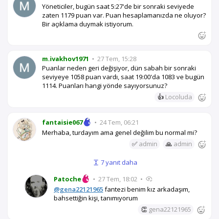
Yöneticiler, bugün saat 5:27'de bir sonraki seviyede
zaten 1179 puan var. Puan hesaplamanızda ne oluyor?
Bir açıklama duymak istiyorum.
m.ivakhov1971
•
27 Tem, 15:28
Puanlar neden geri değişiyor, dün sabah bir sonraki
seviyeye 1058 puan vardı, saat 19:00'da 1083 ve bugün
1114. Puanları hangi yönde sayıyorsunuz?
👍
Locoluda
fantaisie067
•
24 Tem, 06:21
Merhaba, turdayım ama genel değilim bu normal mi?
✅
admin
🙏
admin
7 yanıt daha
Patoche
•
27 Tem, 18:02
•
@gena22121965
fantezi benim kız arkadaşım,
bahsettiğin kişi, tanımıyorum
👏
gena22121965