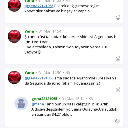
Yana
•
31 Mar, 14:55
•
@gena22121965
Bilerek değiştirmeyeceğim!
Yöneticiler baksın ve bir şeyler yapsın...
Yana
•
31 Mar, 14:54
Şu anda üst tablodaki küplerde Aldosivi-Argentinos H.
için 1 ve 1 var...
...ve alt tabloda, Tahmin/Sonuç yazan yerde 1:10
yazıyor🙃
Yana
•
31 Mar, 14:50
•
@gena22121965
ama sadece Arjantin'de (Brezilya ya
da Segunda'da ikinci rakamı koyamazsınız.)
gena22121965
•
31 Mar, 15:14
•
@Yana
Tanrı bunun nasıl çalıştığını bilir. Artık
Aldosivi değiştirilemiyor, ama Ukrayna-Arnavutluk
en azından 34:27 oldu...