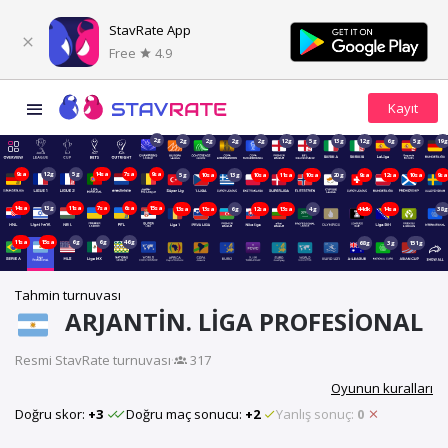
StavRate App
Free
4.9
2g
2g
2g
2g
2g
12g
5g
13g
12g
6g
5g
19
9sa
12g
5g
14sa
7sa
9sa
5g
10sa
13g
10sa
11sa
10sa
20g
9sa
12sa
10sa
9s
14sa
13g
11sa
7sa
6sa
15sa
13sa
13sa
6g
12sa
13sa
4g
44dk
14sa
38
11sa
15sa
6g
6g
46g
68g
3g
151g
Tahmin turnuvası
ARJANTIN. LIGA PROFESIONAL
Resmi StavRate turnuvası
·
317
Oyunun kuralları
Doğru skor:
+3
Doğru maç sonucu:
+2
Yanlış sonuç:
0