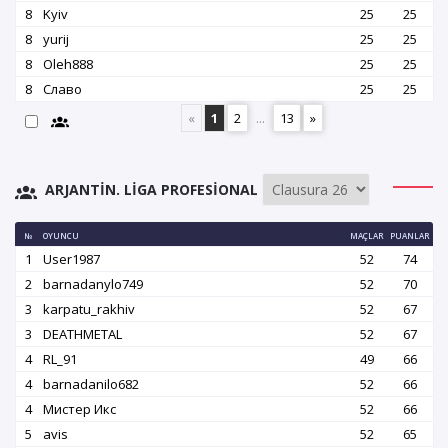
8
Kyiv
25
25
8
yurij
25
25
8
Oleh888
25
25
8
Славо
25
25
«
1
2
...
13
»
ARJANTIN. LIGA PROFESIONAL
№
OYUNCU
MAÇLAR
PUANLAR
1
User1987
52
74
2
barnadanylo749
52
70
3
karpatu_rakhiv
52
67
3
DEATHMETAL
52
67
4
RL_91
49
66
4
barnadanilo682
52
66
4
Мистер Икс
52
66
5
avis
52
65