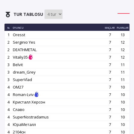
TUR TABLOSU
№
OYUNCU
MAÇLAR
PUANLAR
1
Oresst
7
13
2
Serginio Yes
7
12
2
DEATHMETAL
7
12
2
Vitaliy35
7
12
3
Belvit
7
11
3
dream_Grey
7
11
3
SuperVlad
7
11
4
OM27
7
10
4
Roman-Lviv
7
10
4
Кристалл Херсон
7
10
4
Славо
7
10
4
SuperNostradamus
7
10
4
ЮраМеталл
7
10
4
2104сн
7
10