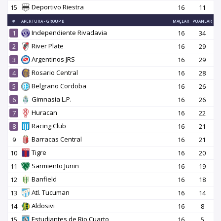
Deportivo Riestra
15
16
11
#
APERTURA - GROUP B
MAÇLAR
PUANLAR
Independiente Rivadavia
1
16
34
River Plate
2
16
29
Argentinos JRS
3
16
29
Rosario Central
4
16
28
Belgrano Cordoba
5
16
26
Gimnasia L.P.
6
16
26
Huracan
7
16
22
Racing Club
8
16
21
Barracas Central
9
16
21
Tigre
10
16
20
Sarmiento Junin
11
16
19
Banfield
12
16
18
Atl. Tucuman
13
16
14
Aldosivi
14
16
8
Estudiantes de Rio Cuarto
15
16
5