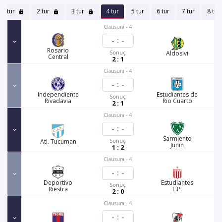
1 tur
2 tur
3 tur
4 tur
5 tur
6 tur
7 tur
8 tur
Clausura - 4
-
:
-
Rosario
Sonuç
Aldosivi
Central
2 : 1
Clausura - 4
-
:
-
Independiente
Estudiantes de
Sonuç
Rivadavia
Rio Cuarto
2 : 1
Clausura - 4
-
:
-
Sarmiento
Sonuç
Atl. Tucuman
Junin
1 : 2
Clausura - 4
-
:
-
Deportivo
Estudiantes
Sonuç
Riestra
L.P.
2 : 0
Clausura - 4
-
:
-