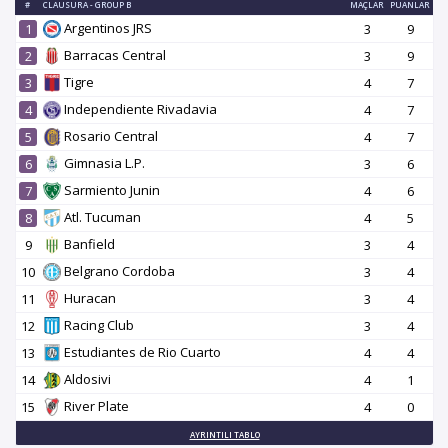
#
CLAUSURA - GROUP B
MAÇLAR
PUANLAR
Argentinos JRS
1
3
9
Barracas Central
2
3
9
Tigre
3
4
7
Independiente Rivadavia
4
4
7
Rosario Central
5
4
7
Gimnasia L.P.
6
3
6
Sarmiento Junin
7
4
6
Atl. Tucuman
8
4
5
Banfield
9
3
4
Belgrano Cordoba
10
3
4
Huracan
11
3
4
Racing Club
12
3
4
Estudiantes de Rio Cuarto
13
4
4
Aldosivi
14
4
1
River Plate
15
4
0
AYRINTILI TABLO