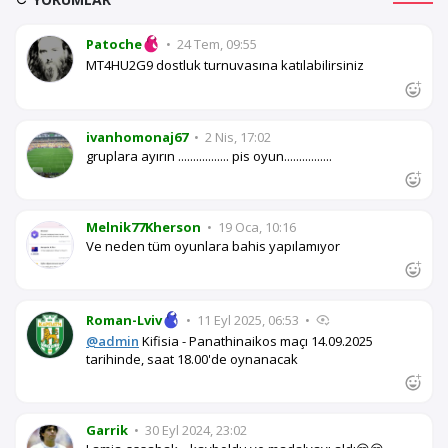
Patoche
•
24 Tem, 09:55
MT4HU2G9 dostluk turnuvasına katılabilirsiniz
ivanhomonaj67
•
2 Nis, 17:02
gruplara ayırın ................. pis oyun................
Melnik77Kherson
•
19 Oca, 10:16
Ve neden tüm oyunlara bahis yapılamıyor
Roman-Lviv
•
11 Eyl 2025, 06:53
•
@admin
Kifisia - Panathinaikos maçı 14.09.2025
tarihinde, saat 18.00'de oynanacak
Garrik
•
30 Eyl 2024, 23:02