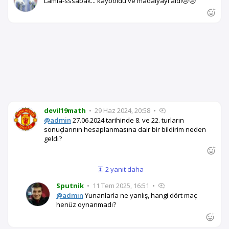
Lamia-sssabak... kayboldu ve madalyayı aldı😒😒
devil19math
•
29 Haz 2024, 20:58
•
@admin
27.06.2024 tarihinde 8. ve 22. turların
sonuçlarının hesaplanmasına dair bir bildirim neden
geldi?
2 yanıt daha
Sputnik
•
11 Tem 2025, 16:51
•
@admin
Yunanlarla ne yanlış, hangi dört maç
henüz oynanmadı?