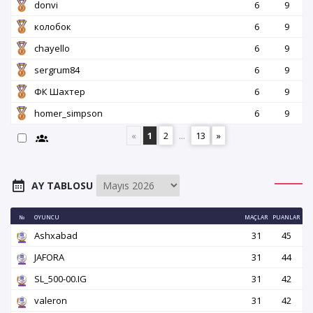
donvi
6
9
колобок
6
9
chayello
6
9
sergrum84
6
9
ФК Шахтер
6
9
homer_simpson
6
9
«
1
2
...
13
»
AY TABLOSU
№
OYUNCU
MAÇLAR
PUANLAR
Ashxabad
31
45
JAFORA
31
44
SL_500-00.IG
31
42
valeron
31
42