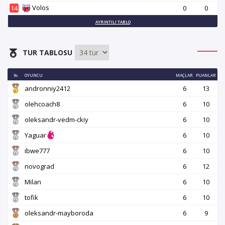
Volos
14
0
0
AYRINTILI TABLO
TUR TABLOSU
№
OYUNCU
MAÇLAR
PUANLAR
andronniy2412
6
13
olehcoach8
6
10
oleksandr-vedm-ckiy
6
10
Yaguar
6
10
ibwe777
6
10
novograd
6
12
Milan
6
10
tofik
6
10
oleksandr-mayboroda
6
9