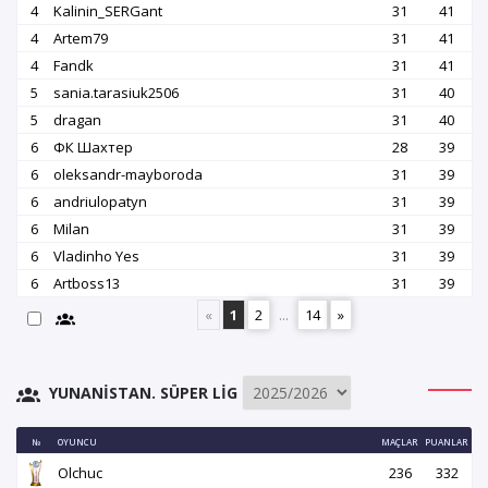
4
Kalinin_SERGant
31
41
4
Artem79
31
41
4
Fandk
31
41
5
sania.tarasiuk2506
31
40
5
dragan
31
40
6
ФК Шахтер
28
39
6
oleksandr-mayboroda
31
39
6
andriulopatyn
31
39
6
Milan
31
39
6
Vladinho Yes
31
39
6
Artboss13
31
39
«
1
2
...
14
»
YUNANISTAN. SÜPER LIG
№
OYUNCU
MAÇLAR
PUANLAR
Olchuc
236
332