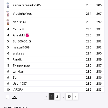
sania.tarasiuk2506
236
306
Vladinho Yes
234
297
denis147
236
297
4
Саша Н
230
294
4
AriesMU
236
294
5
SL_500-00.IG
236
292
5
nazgul7609
236
292
6
aleksss
234
290
7
Fandk
233
289
8
Ти програв
236
287
9
tarikkum
230
286
9
Sah
232
286
9
User1987
236
286
10
JAFORA
236
285
«
1
2
...
15
»
YORUMLAR