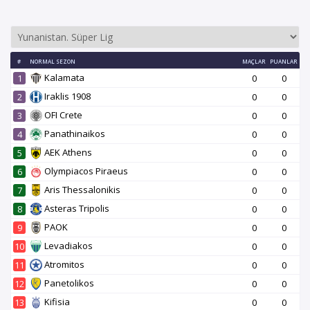
#
NORMAL SEZON
MAÇLAR
PUANLAR
Kalamata
1
0
0
Iraklis 1908
2
0
0
OFI Crete
3
0
0
Panathinaikos
4
0
0
AEK Athens
5
0
0
Olympiacos Piraeus
6
0
0
Aris Thessalonikis
7
0
0
Asteras Tripolis
8
0
0
PAOK
9
0
0
Levadiakos
10
0
0
Atromitos
11
0
0
Panetolikos
12
0
0
Kifisia
13
0
0