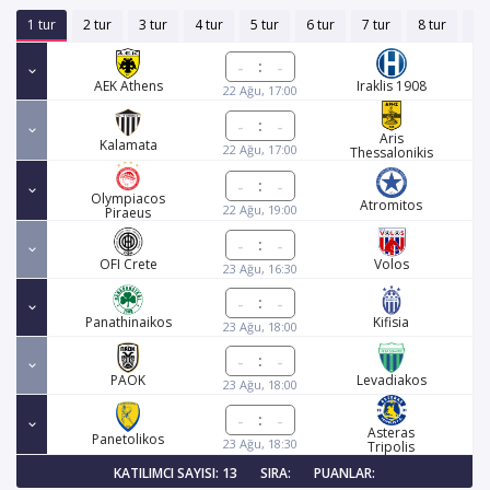
1 tur
2 tur
3 tur
4 tur
5 tur
6 tur
7 tur
8 tur
9 
:
AEK Athens
Iraklis 1908
22 Ağu, 17:00
:
Aris
Kalamata
22 Ağu, 17:00
Thessalonikis
:
Olympiacos
Atromitos
22 Ağu, 19:00
Piraeus
:
OFI Crete
Volos
23 Ağu, 16:30
:
Panathinaikos
Kifisia
23 Ağu, 18:00
:
PAOK
Levadiakos
23 Ağu, 18:00
:
Asteras
Panetolikos
23 Ağu, 18:30
Tripolis
KATILIMCI SAYISI: 13
SIRA:
PUANLAR: