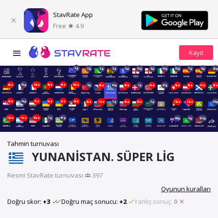
StavRate App
Free
4.9
3g
3g
3g
3g
3g
13g
6g
14g
13g
7g
6g
20
4sa
13g
12sa
8sa
8sa
10sa
6g
8sa
14g
6sa
1g
5sa
21g
9sa
8sa
7sa
6s
8sa
14g
7sa
3sa
2sa
8sa
9sa
12sa
7g
9sa
9sa
5g
16sa
12sa
39
12sa
11sa
14sa
7g
47g
69g
4g
152g
Tahmin turnuvası
YUNANISTAN. SÜPER LIG
Resmi StavRate turnuvası
·
397
Oyunun kuralları
Doğru skor:
+3
Doğru maç sonucu:
+2
Yanlış sonuç:
0