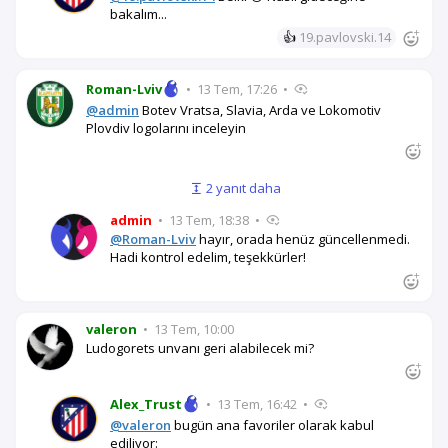
bakalım...
👍
19.pavlovski.14
Roman-Lviv
•
13 Tem, 17:26
•
@admin
Botev Vratsa, Slavia, Arda ve Lokomotiv
Plovdiv logolarını inceleyin
2 yanıt daha
admin
•
13 Tem, 18:38
•
@Roman-Lviv
hayır, orada henüz güncellenmedi.
Hadi kontrol edelim, teşekkürler!
valeron
•
13 Tem, 10:00
Ludogorets unvanı geri alabilecek mi?
Alex_Trust
•
13 Tem, 16:42
•
@valeron
bugün ana favoriler olarak kabul
ediliyor: