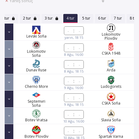
Yanlış sonuç
0
1 tur
2 tur
3 tur
4 tur
5 tur
6 tur
7 tur
8 tur
:
Lokomotiv
Levski Sofia
yarın, 18:15
Plovdiv
:
Lokomotiv
CSKA 1948
8 Ağu, 16:00
Sofia
:
Dunav Ruse
Arda
8 Ağu, 18:15
:
Cherno More
Ludogorets
9 Ağu, 16:00
:
Septemvri
CSKA Sofia
9 Ağu, 18:15
Sofia
:
Botev Vratsa
Slavia Sofia
10 Ağu, 16:00
:
Botev Plovdiv
Spartak Varna
10 Ağu, 18:15