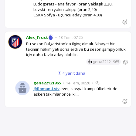
Ludogorets - ana favori (oran yaklaşık 2,20).
Levski - en yakın takipçi (oran 2,40).
CSKA Sofya - üçüncü aday (oran 4,00).
Alex_Trust
•
13 Tem, 07:25
Bu sezon Bulgaristan'da ilginç olmalı. Nihayet bir
takımın hakimiyeti sona erdi ve bu sezon şampiyonluk
için daha fazla aday olabilir.
👍
gena22121965
4 yanıt daha
gena22121965
•
14 Tem, 06:20
•
@Roman-Lviv
evet, 'sosyal kamp' ülkelerinde
askeri takımlar öncelikli...