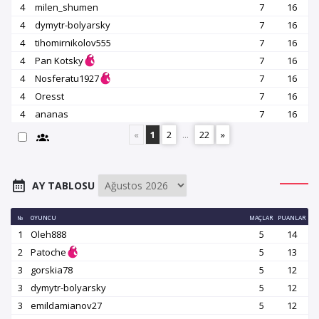
4
milen_shumen
7
16
4
dymytr-bolyarsky
7
16
4
tihomirnikolov555
7
16
4
Pan Kotsky
7
16
4
Nosferatu1927
7
16
4
Oresst
7
16
4
ananas
7
16
«
1
2
...
22
»
AY TABLOSU
№
OYUNCU
MAÇLAR
PUANLAR
1
Oleh888
5
14
2
Patoche
5
13
3
gorskia78
5
12
3
dymytr-bolyarsky
5
12
3
emildamianov27
5
12