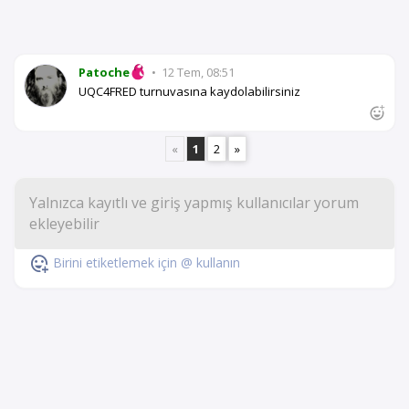
Patoche
•
12 Tem, 08:51
UQC4FRED turnuvasına kaydolabilirsiniz
«
1
2
»
Birini etiketlemek için @ kullanın