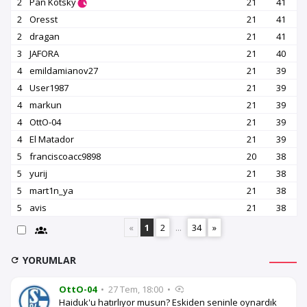
2
Pan Kotsky
21
41
2
Oresst
21
41
2
dragan
21
41
3
JAFORA
21
40
4
emildamianov27
21
39
4
User1987
21
39
4
markun
21
39
4
OttO-04
21
39
4
El Matador
21
39
5
franciscoacc9898
20
38
5
yurij
21
38
5
mart1n_ya
21
38
5
avis
21
38
«
1
2
...
34
»
YORUMLAR
OttO-04
•
27 Tem, 18:00
•
Haiduk'u hatırlıyor musun? Eskiden seninle oynardık