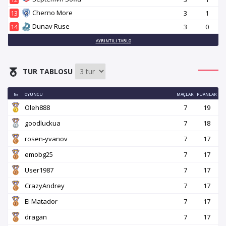
Cherno More
13
3
1
Dunav Ruse
14
3
0
AYRINTILI TABLO
TUR TABLOSU
№
OYUNCU
MAÇLAR
PUANLAR
Oleh888
7
19
goodluckua
7
18
rosen-yvanov
7
17
emobg25
7
17
User1987
7
17
CrazyAndrey
7
17
El Matador
7
17
dragan
7
17