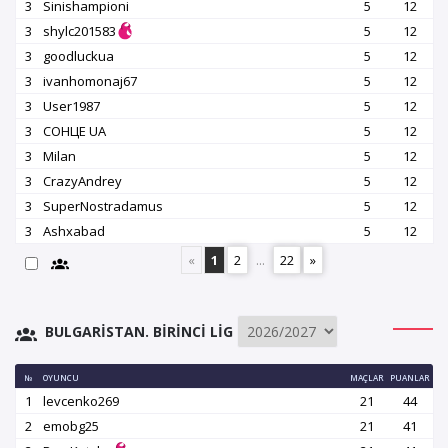
3
Sinishampioni
5
12
3
shylc201583
5
12
3
goodluckua
5
12
3
ivanhomonaj67
5
12
3
User1987
5
12
3
СОНЦЕ UA
5
12
3
Milan
5
12
3
CrazyAndrey
5
12
3
SuperNostradamus
5
12
3
Ashxabad
5
12
«
1
2
...
22
»
BULGARISTAN. BIRINCI LIG
№
OYUNCU
MAÇLAR
PUANLAR
1
levcenko269
21
44
2
emobg25
21
41