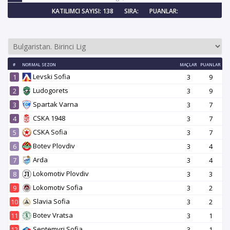
KATILIMCI SAYISI: 138
SIRA:
PUANLAR:
#
NORMAL SEZON
MAÇLAR
PUANLAR
Levski Sofia
1
3
9
Ludogorets
2
3
9
Spartak Varna
3
3
7
CSKA 1948
4
3
7
CSKA Sofia
5
3
7
Botev Plovdiv
6
3
4
Arda
7
3
4
Lokomotiv Plovdiv
8
3
3
Lokomotiv Sofia
9
3
2
Slavia Sofia
10
3
2
Botev Vratsa
11
3
1
Septemvri Sofia
12
3
1