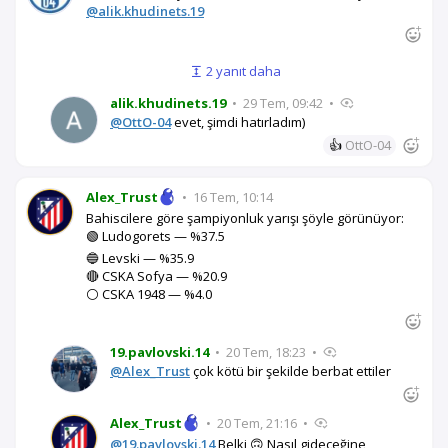
@alik.khudinets.19
2 yanıt daha
alik.khudinets.19
•
29 Tem, 09:42
•
@OttO-04
evet, şimdi hatırladım)
👍
OttO-04
Alex_Trust
•
16 Tem, 10:14
Bahiscilere göre şampiyonluk yarışı şöyle görünüyor:
🟢 Ludogorets — %37.5
🔵 Levski — %35.9
🔴 CSKA Sofya — %20.9
⚪ CSKA 1948 — %4.0
19.pavlovski.14
•
20 Tem, 18:23
•
@Alex_Trust
çok kötü bir şekilde berbat ettiler
Alex_Trust
•
20 Tem, 21:16
•
@19.pavlovski.14
Belki 🙃 Nasıl gideceğine