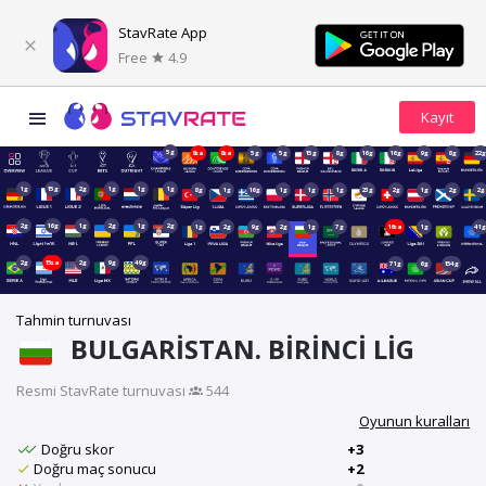
StavRate App
Free
4.9
5g
8sa
8sa
5g
5g
15g
8g
16g
16g
9g
8g
22
1g
15g
2g
1g
1g
1g
8g
1g
16g
1g
1g
1g
23g
2g
1g
2g
2g
2g
16g
1g
2g
1g
2g
1g
2g
9g
2g
1g
7g
16sa
1g
41
2g
15sa
2g
9g
49g
71g
6g
154g
Tahmin turnuvası
BULGARISTAN. BIRINCI LIG
Resmi StavRate turnuvası
·
544
Oyunun kuralları
Doğru skor
+3
Doğru maç sonucu
+2