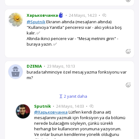
Харьковчанка
•
24 Mayıs, 14:23
•
@Sputnik
Ekranın altında (mesajların altında)
"Kullanıcıya Yanıtla" penceresi var - alıcı yoksa boş
kalır. ✅
Altında ikinci pencere var - "Mesaj metnini girin" -
buraya yazın. ✅
DZENIA
•
23 Mayıs, 10:13
burada tahminciye özel mesaj yazma fonksiyonu var
mı?
2 yanıt daha
Sputnik
•
24 Mayıs, 14:03
•
@Харьковчанка
Lütfen kendi (bana ait)
mesajlarımı yazmak için fonksiyon ya da bölümü
nerede bulacağımı söyleyin, çünkü sürekli
herhangi bir kullanıcının yorumuna yazıyorum.
Ve onlar bunun kendilerine yönelik olduğunu