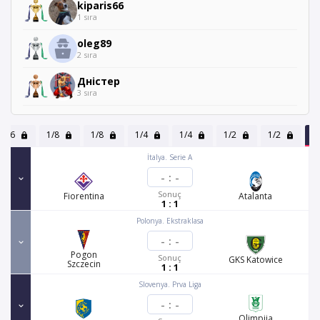
kiparis66
1 sıra
oleg89
2 sıra
Дністер
3 sıra
1/16
1/8
1/8
1/4
1/4
1/2
1/2
F
İtalya. Serie A
-
:
-
Sonuç
Fiorentina
Atalanta
1 : 1
Polonya. Ekstraklasa
-
:
-
Pogon
Sonuç
GKS Katowice
Szczecin
1 : 1
Slovenya. Prva Liga
-
:
-
Olimpija