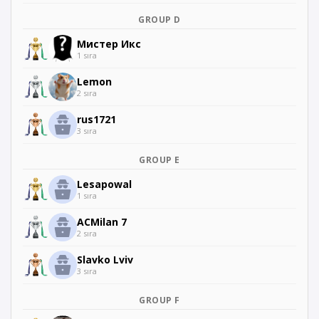
GROUP D
Мистер Икс
1 sıra
Lemon
2 sıra
rus1721
3 sıra
GROUP E
Lesapowal
1 sıra
ACMilan 7
2 sıra
Slavko Lviv
3 sıra
GROUP F