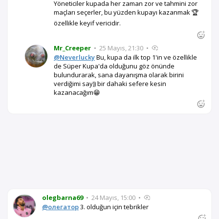
Yöneticiler kupada her zaman zor ve tahmini zor
maçları seçerler, bu yüzden kupayı kazanmak 🏆
özellikle keyif vericidir.
Mr_Creeper
•
25 Mayıs, 21:30
•
@Neverlucky
Bu, kupa da ilk top 1'in ve özellikle
de Süper Kupa'da olduğunu göz önünde
bulundurarak, sana dayanışma olarak birini
verdiğimi say)) bir dahaki sefere kesin
kazanacağım😁
olegbarna69
•
24 Mayıs, 15:00
•
@олегатор
3. olduğun için tebrikler