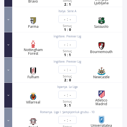
Sonuç
Bravo
Ljubljana
2 : 1
İtalya. Serie A
-
:
-
Sonuç
Parma
Sassuolo
1 : 0
İngiltere. Premier Lig
-
:
-
Nottingham
Sonuç
Bournemouth
Forest
1 : 1
İngiltere. Premier Lig
-
:
-
Sonuç
Fulham
Newcastle
2 : 0
İspanya. La Liga
-
:
-
Atletico
Sonuç
Villarreal
Madrid
5 : 1
Romanya. Liga I. Şampiyonluk grubu - 10
-
:
-
Universitatea
Sonuç