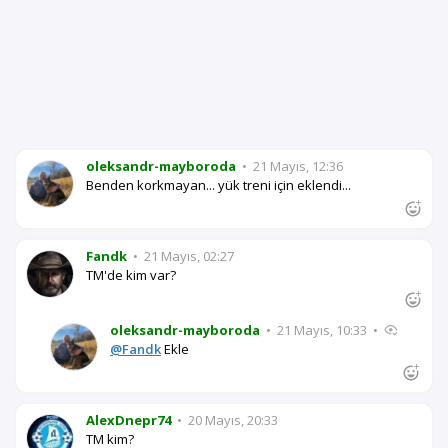
oleksandr-mayboroda
•
21 Mayıs, 12:36
Benden korkmayan... yük treni için eklendi...
Fandk
•
21 Mayıs, 02:27
TM'de kim var?
oleksandr-mayboroda
•
21 Mayıs, 10:33
•
@Fandk
Ekle
AlexDnepr74
•
20 Mayıs, 20:33
TM kim?