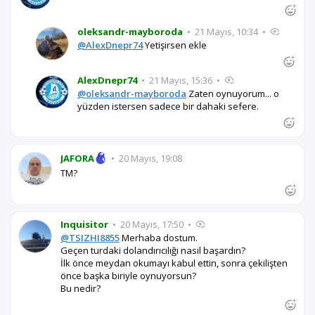
oleksandr-mayboroda
•
21 Mayıs, 10:34
•
@AlexDnepr74
Yetişirsen ekle
AlexDnepr74
•
21 Mayıs, 15:36
•
@oleksandr-mayboroda
Zaten oynuyorum... o
yüzden istersen sadece bir dahaki sefere.
JAFORA
•
20 Mayıs, 19:08
TM?
Inquisitor
•
20 Mayıs, 17:50
•
@TSIZHI8855
Merhaba dostum.
Geçen turdaki dolandırıcılığı nasıl başardın?
İlk önce meydan okumayı kabul ettin, sonra çekilişten
önce başka biriyle oynuyorsun?
Bu nedir?