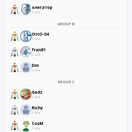
олегатор
3 sıra
GROUP B
OttO-04
1 sıra
fran81
2 sıra
Dm
3 sıra
GROUP C
Gedz
1 sıra
Richy
2 sıra
CosM
3 sıra