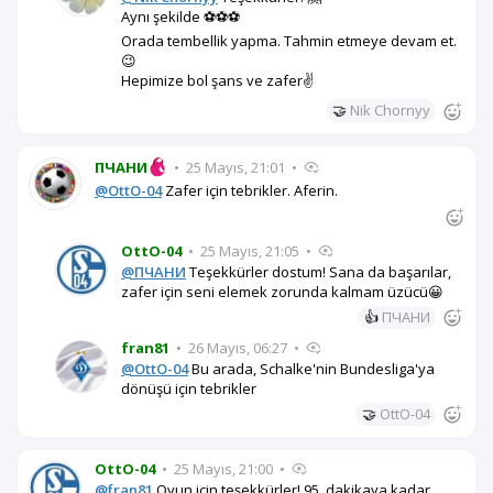
Aynı şekilde ⚽⚽⚽
Orada tembellik yapma. Tahmin etmeye devam et.
😉
Hepimize bol şans ve zafer✌️
🤝
Nik Chornyy
ПЧАНИ
•
25 Mayıs, 21:01
•
@OttO-04
Zafer için tebrikler. Aferin.
OttO-04
•
25 Mayıs, 21:05
•
@ПЧАНИ
Teşekkürler dostum! Sana da başarılar,
zafer için seni elemek zorunda kalmam üzücü😀
👍
ПЧАНИ
fran81
•
26 Mayıs, 06:27
•
@OttO-04
Bu arada, Schalke'nin Bundesliga'ya
dönüşü için tebrikler
🤝
OttO-04
OttO-04
•
25 Mayıs, 21:00
•
@fran81
Oyun için teşekkürler! 95. dakikaya kadar