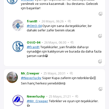
yenilmek ve sonra kazanmak - bu destansı. Gelecek
için başarılar!
fran81
•
26 Mayıs, 06:26
•
@OttO-04
Oyun için sana da teşekkürler, bir
dahaki sefer zafer benim olacak
OttO-04
•
26 Mayıs, 06:30
•
@fran81
Teşekkürler, yarı finalde daha iyi
oynadığın için katılıyorum ve burada da daha fazla
şansın vardı😀
Mr_Creeper
•
25 Mayıs, 20:31
•
@Neverlucky
Süper Kupa zaferin için tebrikler👍👏
Sen hariç herkesi yenebildim))
Neverlucky
•
25 Mayıs, 21:21
•
@Mr_Creeper
Tebrikler ve oyun için teşekkürler.
👍