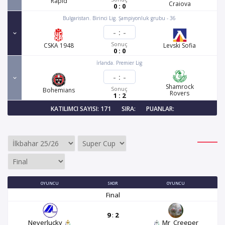
Rapid
Craiova
0 : 0
Bulgaristan. Birinci Lig. Şampiyonluk grubu - 36
-
:
-
Sonuç
CSKA 1948
Levski Sofia
0 : 0
İrlanda. Premier Lig
-
:
-
Shamrock
Sonuç
Bohemians
Rovers
1 : 2
KATILIMCI SAYISI: 171
SIRA:
PUANLAR:
OYUNCU
SKOR
OYUNCU
Final
9
:
2
Neverlucky
Mr_Creeper