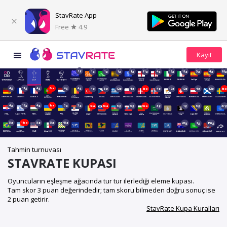
StavRate App
Free
4.9
1g
1g
1g
1g
1g
11g
4g
12g
11g
5g
4g
18
4g
11g
4g
8sa
4g
4g
4g
5g
12g
4g
6sa
4g
19g
12g
4g
12g
6s
4g
12g
4g
1sa
3g
5g
4sa
5sa
5g
5g
5sa
3g
1g
5g
37
5g
11sa
5g
5g
45g
66g
2g
150g
Tahmin turnuvası
STAVRATE KUPASI
Oyuncuların eşleşme ağacında tur tur ilerlediği eleme kupası.
Tam skor 3 puan değerindedir; tam skoru bilmeden doğru sonuç ise
2 puan getirir.
StavRate Kupa Kuralları