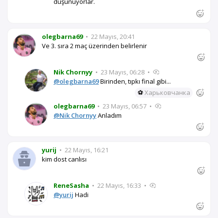
düşünüyorlar.
olegbarna69
•
22 Mayıs, 20:41
Ve 3. sıra 2 maç üzerinden belirlenir
Nik Chornyy
•
23 Mayıs, 06:28
•
@olegbarna69
Birinden, tıpkı final gibi...
⚽
Харьковчанка
olegbarna69
•
23 Mayıs, 06:57
•
@Nik Chornyy
Anladım
yurij
•
22 Mayıs, 16:21
kim dost canlısı
ReneSasha
•
22 Mayıs, 16:33
•
@yurij
Hadi