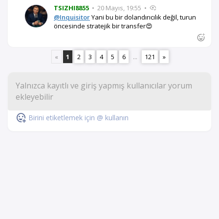
TSIZHI8855
•
20 Mayıs, 19:55
•
@Inquisitor
Yani bu bir dolandırıcılık değil, turun
öncesinde stratejik bir transfer😍
«
1
2
3
4
5
6
...
121
»
Birini etiketlemek için @ kullanın