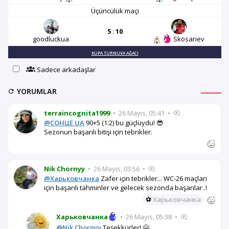
Üçüncülük maçı
5
:
10
goodluckua
Skosariev
KUPA TURNUVA AĞACI
Sadece arkadaşlar
YORUMLAR
terraincognita1999
•
26 Mayıs, 05:41
•
@СОНЦЕ UA
90+5 (1:2) bu güçlüydu! 😎
Sezonun başarılı bitişi için tebrikler.
Nik Chornyy
•
26 Mayıs, 03:56
•
@Харьковчанка
Zafer için tebrikler... WC-26 maçları
için başarılı tahminler ve gelecek sezonda başarılar..!
⚽
Харьковчанка
Харьковчанка
•
26 Mayıs, 05:38
•
@Nik Chornyy
Teşekkürler! 🤗