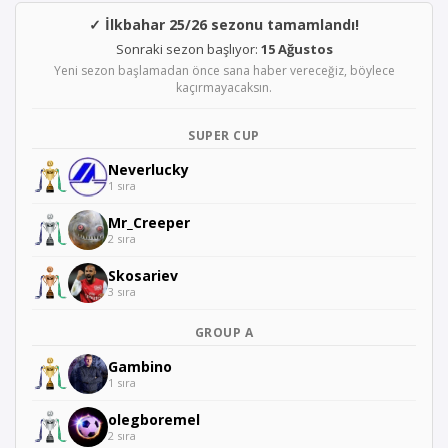
✓ İlkbahar 25/26 sezonu tamamlandı!
Sonraki sezon başlıyor:
15 Ağustos
Yeni sezon başlamadan önce sana haber vereceğiz, böylece
kaçırmayacaksın.
SUPER CUP
Neverlucky
1 sıra
Mr_Creeper
2 sıra
Skosariev
3 sıra
GROUP A
Gambino
1 sıra
olegboremel
2 sıra