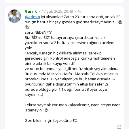
Garrik
•
17 Şub 2025, 20:48
•
@admin
İyi akşamlar! Zaten 23. tur sona erdi, ancak 20.
tur için henüz bir şey gözden geçirmedi/saymadınız ...🤔
🤔
soru: NEDEN???
Biz 'BİZ ve SİZ' hatayı ortaya çıkardıktan ve siz
yazdıktan sonra 2 hafta geçmesine rağmen acelem
yok:
"Ancak, o maçın hiç dikkate alınması gerekip
gerekmediğini kontrol edeceğiz, çünkü muhtemelen
birine teknik bir kayıp verildi",
ve onun bulunmasıyla ilgili henüz hiçbir şey almadım...
Bu durumda Maccabi Haifa - Maccabi Tel Aviv maçının
protokolünde 0:3 yer alıyor (ve bu, benim dışımda 62
oyuncunun daha doğru tahmin ettiği bir zafer 2),
burada olduğu gibi 1:1 değil (bunu 58 oyuncuya
saydınız...)
Tekrar saymak zorunda kalacaksınız, ister isteyin ister
istemeyin!!!😊
Geri bildirim için teşekkürler!🤝