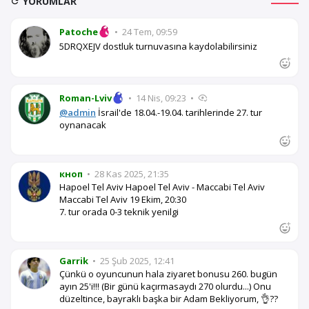
YORUMLAR
Patoche
•
24 Tem, 09:59
5DRQXEJV dostluk turnuvasına kaydolabilirsiniz
Roman-Lviv
•
14 Nis, 09:23
•
@admin
İsrail'de 18.04.-19.04. tarihlerinde 27. tur
oynanacak
кноп
•
28 Kas 2025, 21:35
Hapoel Tel Aviv Hapoel Tel Aviv - Maccabi Tel Aviv
Maccabi Tel Aviv 19 Ekim, 20:30
7. tur orada 0-3 teknik yenilgi
Garrik
•
25 Şub 2025, 12:41
Çünkü o oyuncunun hala ziyaret bonusu 260. bugün
ayın 25'i!!! (Bir günü kaçırmasaydı 270 olurdu...) Onu
düzeltince, bayraklı başka bir Adam Bekliyorum, 👌??