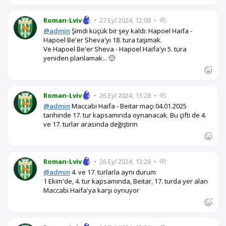
Roman-Lviv
•
27 Eyl 2024, 12:08
•
@admin
Şimdi küçük bir şey kaldı: Hapoel Haifa -
Hapoel Be'er Sheva'yı 18. tura taşımak.
Ve Hapoel Be'er Sheva - Hapoel Haifa'yı 5. tura
yeniden planlamak... 🙂
Roman-Lviv
•
26 Eyl 2024, 13:28
•
@admin
Maccabi Haifa - Beitar maçı 04.01.2025
tarihinde 17. tur kapsamında oynanacak. Bu çifti de 4.
ve 17. turlar arasında değiştirin
Roman-Lviv
•
26 Eyl 2024, 13:26
•
@admin
4. ve 17. turlarla aynı durum
1 Ekim'de, 4. tur kapsamında, Beitar, 17. turda yer alan
Maccabi Haifa'ya karşı oynuyor