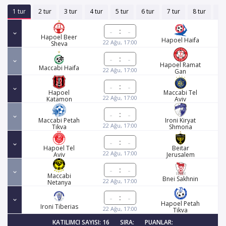
1 tur
2 tur
3 tur
4 tur
5 tur
6 tur
7 tur
8 tur
9 
:
Hapoel Beer
Hapoel Haifa
22 Ağu, 17:00
Sheva
:
Hapoel Ramat
Maccabi Haifa
22 Ağu, 17:00
Gan
:
Hapoel
Maccabi Tel
22 Ağu, 17:00
Katamon
Aviv
:
Maccabi Petah
Ironi Kiryat
22 Ağu, 17:00
Tikva
Shmona
:
Hapoel Tel
Beitar
22 Ağu, 17:00
Aviv
Jerusalem
:
Maccabi
Bnei Sakhnin
22 Ağu, 17:00
Netanya
:
Hapoel Petah
Ironi Tiberias
22 Ağu, 17:00
Tikva
KATILIMCI SAYISI: 16
SIRA:
PUANLAR: