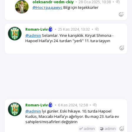
oleksandr-vedm-ckiy
•
28 Oca 2025, 10:38
•
@Нострадамус
Bilgi için teşekkürler
Roman-Lviv
•
25 Kas 2024, 13:32
•
@admin
Selamlar. Yine karışıklık. Kiryat Shmona -
Hapoel Haifa'yı 24. turdan "yerli" 11. tura taşıyın
Roman-Lviv
•
6 Kas 2024, 12:58
•
@admin
İyi günler. Eski hikaye. 10. turda Hapoel
Kudüs, Maccabi Haifa'yı ağırlıyor. Bu maçı 23. turla ev
sahipleri/misafirleri değiştirin
✅
admin
🤝
admin