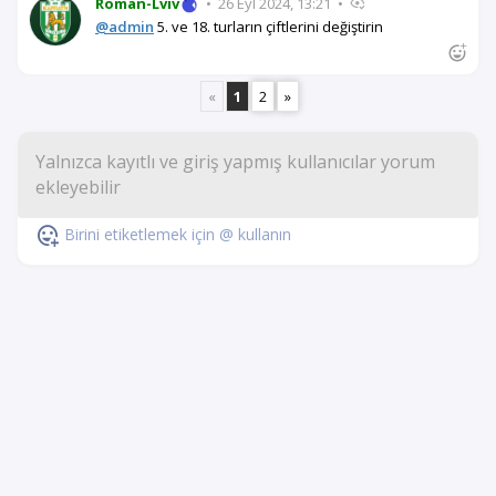
Roman-Lviv
•
26 Eyl 2024, 13:21
•
@admin
5. ve 18. turların çiftlerini değiştirin
«
1
2
»
Birini etiketlemek için @ kullanın