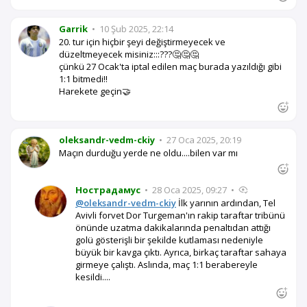
Garrik
•
10 Şub 2025, 22:14
20. tur için hiçbir şeyi değiştirmeyecek ve
düzeltmeyecek misiniz:::???🤔🤔🤔
çünkü 27 Ocak'ta iptal edilen maç burada yazıldığı gibi
1:1 bitmedi!!
Harekete geçin🤝
oleksandr-vedm-ckiy
•
27 Oca 2025, 20:19
Maçın durduğu yerde ne oldu....bilen var mı
Нострадамус
•
28 Oca 2025, 09:27
•
@oleksandr-vedm-ckiy
İlk yarının ardından, Tel
Avivli forvet Dor Turgeman'ın rakip taraftar tribünü
önünde uzatma dakikalarında penaltıdan attığı
golü gösterişli bir şekilde kutlaması nedeniyle
büyük bir kavga çıktı. Ayrıca, birkaç taraftar sahaya
girmeye çalıştı. Aslında, maç 1:1 berabereyle
kesildi....