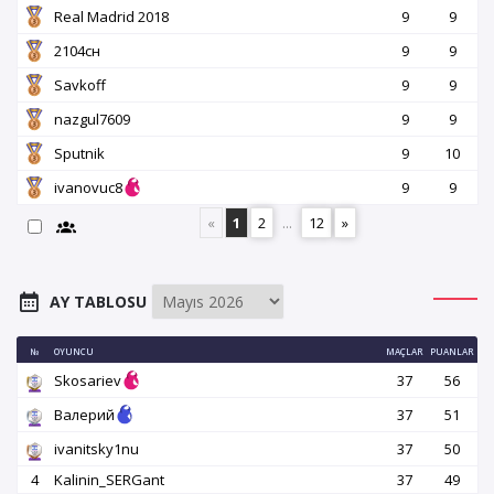
Real Madrid 2018
9
9
2104сн
9
9
Savkoff
9
9
nazgul7609
9
9
Sputnik
9
10
ivanovuc8
9
9
«
1
2
...
12
»
AY TABLOSU
№
OYUNCU
MAÇLAR
PUANLAR
Skosariev
37
56
Валерий
37
51
ivanitsky1nu
37
50
4
Kalinin_SERGant
37
49