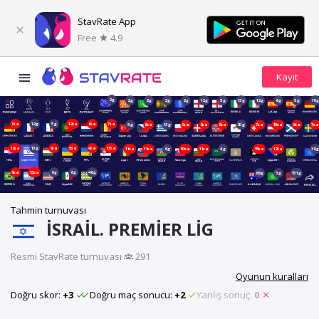
StavRate App
Free
4.9
2g
2g
2g
2g
2g
12g
5g
13g
12g
6g
5g
19
7sa
12g
5g
12sa
6sa
7sa
5g
8sa
13g
8sa
9sa
8sa
20g
7sa
10sa
8sa
7s
12sa
13g
9sa
5sa
4sa
13sa
11sa
11sa
6g
10sa
11sa
4g
15sa
12sa
38
9sa
13sa
6g
6g
46g
68g
3g
151g
Tahmin turnuvası
İSRAIL. PREMIER LIG
Resmi StavRate turnuvası
·
291
Oyunun kuralları
Doğru skor:
+3
Doğru maç sonucu:
+2
Yanlış sonuç:
0