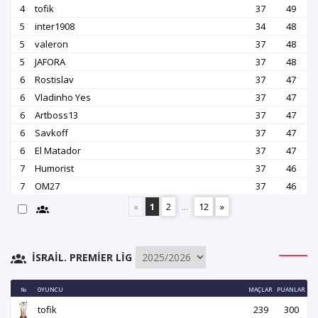
4
tofik
37
49
5
inter1908
34
48
5
valeron
37
48
5
JAFORA
37
48
6
Rostislav
37
47
6
Vladinho Yes
37
47
6
Artboss13
37
47
6
Savkoff
37
47
6
El Matador
37
47
7
Humorist
37
46
7
OM27
37
46
«
1
2
...
12
»
İSRAIL. PREMIER LIG
№
OYUNCU
MAÇLAR
PUANLAR
tofik
239
300