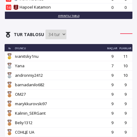
Hapoel Katamon
14
0
0
AYRINTILI TABLO
TUR TABLOSU
№
OYUNCU
MAÇLAR
PUANLAR
ivanitsky1nu
9
11
Yana
7
10
andronniy2412
9
10
barnadanilo682
9
9
OM27
9
9
marykkurovski97
9
9
Kalinin_SERGant
9
9
Beliy1312
9
9
СОНЦЕ UA
9
9