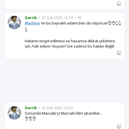
Garrik
•
25 Şub 2025, 12:29
•
@admin
Ve bu bayraklı adamı ben de istiyorum👌👌👆👆
👆
Hatanın tespit edilmesi ve hasarına dikkat çekilmesi
için, hak ediyor muyum? (ve sadece bu hatayı değil)
Garrik
•
25 Şub 2025, 12:23
Sonunda Maccabi'yi Maccabi'den çıkardılar...
👌👌👌