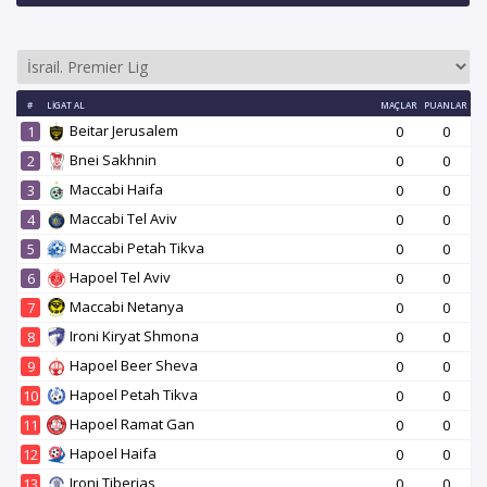
#
LIGAT AL
MAÇLAR
PUANLAR
Beitar Jerusalem
1
0
0
Bnei Sakhnin
2
0
0
Maccabi Haifa
3
0
0
Maccabi Tel Aviv
4
0
0
Maccabi Petah Tikva
5
0
0
Hapoel Tel Aviv
6
0
0
Maccabi Netanya
7
0
0
Ironi Kiryat Shmona
8
0
0
Hapoel Beer Sheva
9
0
0
Hapoel Petah Tikva
10
0
0
Hapoel Ramat Gan
11
0
0
Hapoel Haifa
12
0
0
Ironi Tiberias
13
0
0