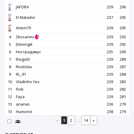
JAFORA
239
296
El Matador
237
295
Artem79
239
295
4
Skosariev
239
293
5
Dimongik
239
292
6
Нострадамус
235
290
7
thegold
239
289
8
Rostislav
239
287
9
RL_91
239
284
10
Vladinho Yes
239
283
11
finik
239
282
12
Faya
239
281
13
ananas
236
279
13
Humorist
238
279
«
1
2
...
14
»