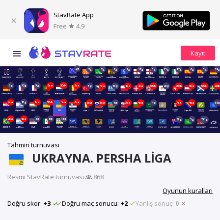
StavRate App
Free
4.9
2g
2g
2g
2g
2g
12g
5g
13g
12g
6g
5g
19
5g
12g
5g
5sa
55dk
2sa
5g
1sa
13g
1sa
2sa
55dk
20g
25dk
3sa
55dk
25d
4sa
13g
1sa
55dk
1sa
6sa
3sa
3sa
6g
3sa
4sa
4g
7sa
4sa
38
2sa
6sa
6g
6g
46g
67g
3g
151g
Tahmin turnuvası
UKRAYNA. PERSHA LIGA
Resmi StavRate turnuvası
·
868
Oyunun kuralları
Doğru skor:
+3
Doğru maç sonucu:
+2
Yanlış sonuç:
0