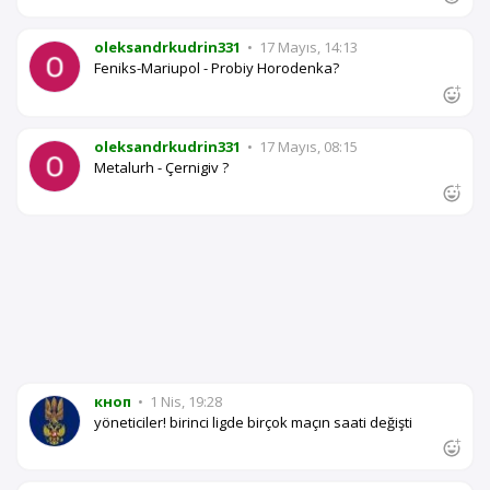
oleksandrkudrin331
•
17 Mayıs, 14:13
Feniks-Mariupol - Probiy Horodenka?
oleksandrkudrin331
•
17 Mayıs, 08:15
Metalurh - Çernigiv ?
кноп
•
1 Nis, 19:28
yöneticiler! birinci ligde birçok maçın saati değişti