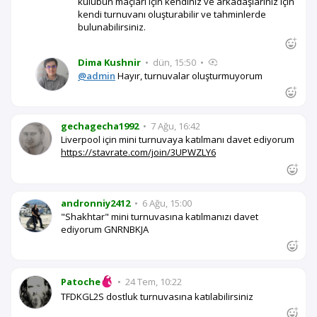
kulübün maçları için kendiniz ve arkadaşlarınız için
kendi turnuvanı oluşturabilir ve tahminlerde
bulunabilirsiniz.
Dima Kushnir
•
dün, 15:50
•
@admin
Hayır, turnuvalar oluşturmuyorum
gechagecha1992
•
7 Ağu, 16:42
Liverpool için mini turnuvaya katılmanı davet ediyorum
https://stavrate.com/join/3UPWZLY6
andronniy2412
•
6 Ağu, 15:00
"Shakhtar" mini turnuvasına katılmanızı davet
ediyorum GNRNBKJA
Patoche
•
24 Tem, 10:22
TFDKGL2S dostluk turnuvasına katılabilirsiniz