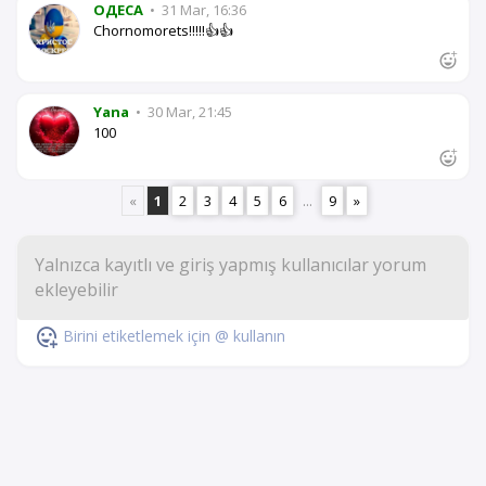
OДЕСА
•
31 Mar, 16:36
Chornomorets!!!!!👍👍
Yana
•
30 Mar, 21:45
100
«
1
2
3
4
5
6
...
9
»
Birini etiketlemek için @ kullanın