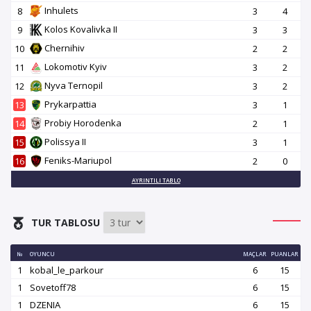
Inhulets
8
3
4
Kolos Kovalivka II
9
3
3
Chernihiv
10
2
2
Lokomotiv Kyiv
11
3
2
Nyva Ternopil
12
3
2
Prykarpattia
13
3
1
Probiy Horodenka
14
2
1
Polissya II
15
3
1
Feniks-Mariupol
16
2
0
AYRINTILI TABLO
TUR TABLOSU
№
OYUNCU
MAÇLAR
PUANLAR
1
kobal_le_parkour
6
15
1
Sovetoff78
6
15
1
DZENIA
6
15