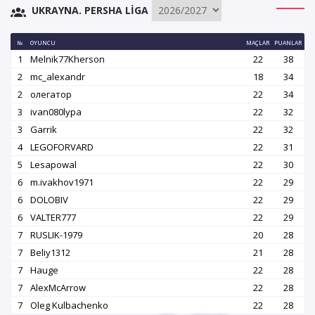
UKRAYNA. PERSHA LIGA
№
OYUNCU
MAÇLAR
PUANLAR
1
Melnik77Kherson
22
38
2
mc_alexandr
18
34
2
олегатор
22
34
3
ivan080lypa
22
32
3
Garrik
22
32
4
LEGOFORVARD
22
31
5
Lesapowal
22
30
6
m.ivakhov1971
22
29
6
DOLOBIV
22
29
6
VALTER777
22
29
7
RUSLIK-1979
20
28
7
Beliy1312
21
28
7
Hauge
22
28
7
AlexMcArrow
22
28
7
Oleg Kulbachenko
22
28