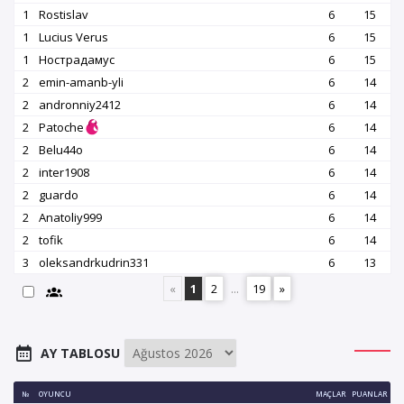
1
Rostislav
6
15
1
Lucius Verus
6
15
1
Нострадамус
6
15
2
emin-amanb-yli
6
14
2
andronniy2412
6
14
2
Patoche
6
14
2
Belu44o
6
14
2
inter1908
6
14
2
guardo
6
14
2
Аnatoliy999
6
14
2
tofik
6
14
3
oleksandrkudrin331
6
13
«
1
2
...
19
»
AY TABLOSU
№
OYUNCU
MAÇLAR
PUANLAR