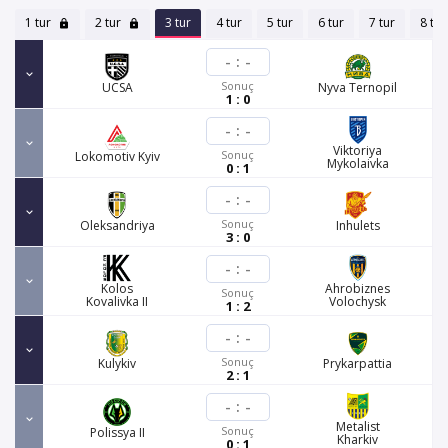
1 tur
2 tur
3 tur
4 tur
5 tur
6 tur
7 tur
8 tur
-
:
-
Sonuç
UCSA
Nyva Ternopil
1 : 0
-
:
-
Viktoriya
Sonuç
Lokomotiv Kyiv
Mykolaivka
0 : 1
-
:
-
Sonuç
Oleksandriya
Inhulets
3 : 0
-
:
-
Kolos
Ahrobiznes
Sonuç
Kovalivka II
Volochysk
1 : 2
-
:
-
Sonuç
Kulykiv
Prykarpattia
2 : 1
-
:
-
Metalist
Sonuç
Polissya II
Kharkiv
0 : 1