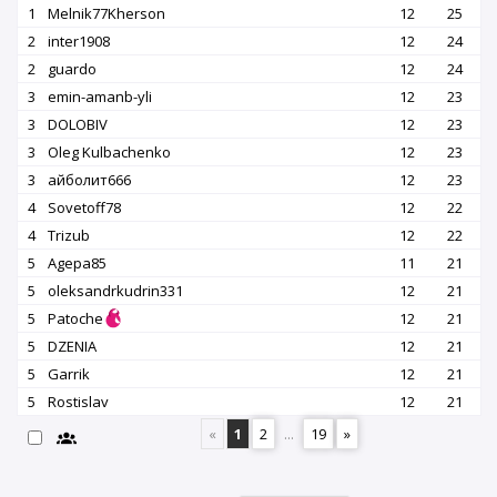
1
Melnik77Kherson
12
25
2
inter1908
12
24
2
guardo
12
24
3
emin-amanb-yli
12
23
3
DOLOBIV
12
23
3
Oleg Kulbachenko
12
23
3
айболит666
12
23
4
Sovetoff78
12
22
4
Trizub
12
22
5
Agepa85
11
21
5
oleksandrkudrin331
12
21
5
Patoche
12
21
5
DZENIA
12
21
5
Garrik
12
21
5
Rostislav
12
21
«
1
2
...
19
»