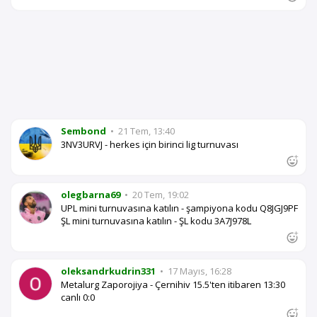
Sembond
•
21 Tem, 13:40
3NV3URVJ - herkes için birinci lig turnuvası
olegbarna69
•
20 Tem, 19:02
UPL mini turnuvasına katılın - şampiyona kodu Q8JGJ9PF
ŞL mini turnuvasına katılın - ŞL kodu 3A7J978L
oleksandrkudrin331
•
17 Mayıs, 16:28
Metalurg Zaporojiya - Çernihiv 15.5'ten itibaren 13:30
canlı 0:0