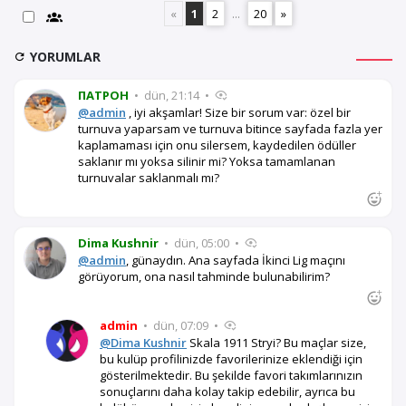
«
1
2
...
20
»
YORUMLAR
ПАТРОН
•
dün, 21:14
•
@admin
, iyi akşamlar! Size bir sorum var: özel bir
turnuva yaparsam ve turnuva bitince sayfada fazla yer
kaplamaması için onu silersem, kaydedilen ödüller
saklanır mı yoksa silinir mi? Yoksa tamamlanan
turnuvalar saklanmalı mı?
Dima Kushnir
•
dün, 05:00
•
@admin
, günaydın. Ana sayfada İkinci Lig maçını
görüyorum, ona nasıl tahminde bulunabilirim?
admin
•
dün, 07:09
•
@Dima Kushnir
Skala 1911 Stryi? Bu maçlar size,
bu kulüp profilinizde favorilerinize eklendiği için
gösterilmektedir. Bu şekilde favori takımlarınızın
sonuçlarını daha kolay takip edebilir, ayrıca bu