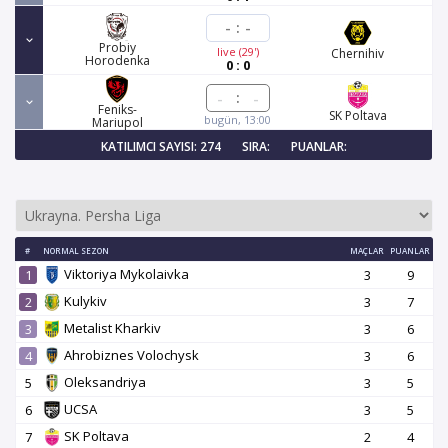
-
:
-
Probiy
live (29')
Chernihiv
Horodenka
0 : 0
:
Feniks-
SK Poltava
bugün, 13:00
Mariupol
KATILIMCI SAYISI: 274
SIRA:
PUANLAR:
#
NORMAL SEZON
MAÇLAR
PUANLAR
Viktoriya Mykolaivka
1
3
9
Kulykiv
2
3
7
Metalist Kharkiv
3
3
6
Ahrobiznes Volochysk
4
3
6
Oleksandriya
5
3
5
UCSA
6
3
5
SK Poltava
7
2
4