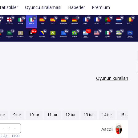
tatistikler
Oyuncu sıralaması
Haberler
Premium
15g
8g
1g
15g
2g
1g
1g
1g
16g
16g
9g
8g
22g
1g
7g
2g
14sa
2g
9g
49g
15sa
1g
41g
Oyunun kuralları
 tur
9 tur
10 tur
11 tur
12 tur
13 tur
14 tur
15 tur
:
Ascoli
22 Ağu, 13:00