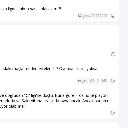
nın ligde kalma şansı olacak mı?!
👏
gena22121965
ındaki maçlar neden ertelendi..? Oynanacak mı yoksa
👀
gena22121965
ve doğrudan "C" ligi'ne düştü. Buna göre Frosinone playoff
Sampdoria ve Salernitana arasında oynanacak. Ancak bunun ne
yor olabilirler