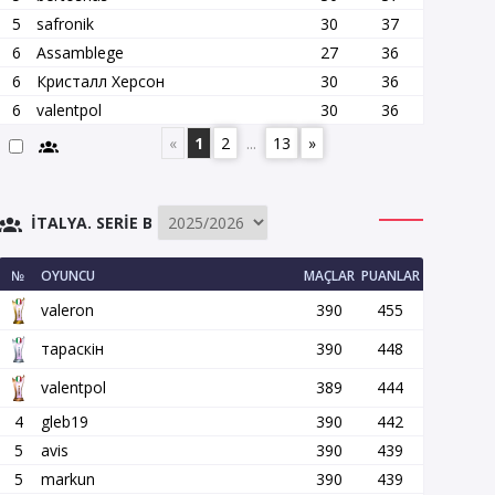
5
safronik
30
37
6
Assamblege
27
36
6
Кристалл Херсон
30
36
6
valentpol
30
36
«
1
2
...
13
»
İTALYA. SERIE B
№
OYUNCU
MAÇLAR
PUANLAR
valeron
390
455
тараскін
390
448
valentpol
389
444
4
gleb19
390
442
5
avis
390
439
5
markun
390
439