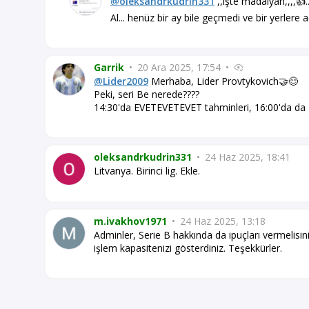
@oleksandrkudrin331
,,işte madalyan,,,,👍..
Al... henüz bir ay bile geçmedi ve bir yerlere
Garrik
•
20 Ara 2025, 17:54
•
@Lider2009
Merhaba, Lider Provtykovich🤝😊
Peki, seri Be nerede????
14:30'da EVETEVETEVET tahminleri, 16:00'da da
oleksandrkudrin331
•
24 Haz 2025, 18:41
Litvanya. Birinci lig. Ekle.
m.ivakhov1971
•
24 Haz 2025, 13:18
Adminler, Serie B hakkında da ipuçları vermelisi
işlem kapasitenizi gösterdiniz. Teşekkürler.