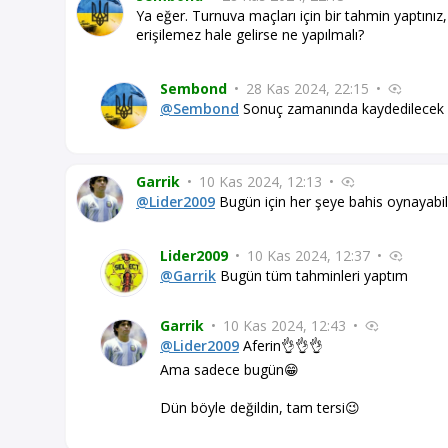
Ya eğer. Turnuva maçları için bir tahmin yaptını
erişilemez hale gelirse ne yapılmalı?
Sembond
•
28 Kas 2024, 22:15
•
@Sembond
Sonuç zamanında kaydedilecek
Garrik
•
10 Kas 2024, 12:13
•
@Lider2009
Bugün için her şeye bahis oynayabil
Lider2009
•
10 Kas 2024, 12:37
•
@Garrik
Bugün tüm tahminleri yaptım
Garrik
•
10 Kas 2024, 12:43
•
@Lider2009
Aferin👌👌👌
Ama sadece bugün😁
Dün böyle değildin, tam tersi😉