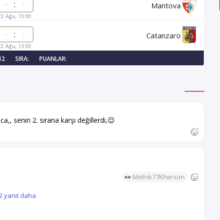
:
Mantova
22 Ağu, 13:00
:
Catanzaro
22 Ağu, 13:00
12
SIRA:
PUANLAR:
,, senin 2. sırana karşı değillerdi,😉
👀
Melnik77Kherson
2 yanıt daha