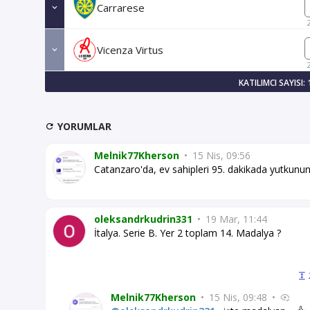
Carrarese
Vicenza Virtus
KATILIMCI SAYISI: 
YORUMLAR
Melnik77Kherson
•
15 Nis, 09:56
Catanzaro'da, ev sahipleri 95. dakikada yutkununca
oleksandrkudrin331
•
19 Mar, 11:44
İtalya. Serie B. Yer 2 toplam 14. Madalya ?
Melnik77Kherson
•
15 Nis, 09:48
•