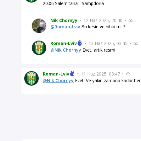
20.06 Salernitana - Sampdoria
Nik Chornyy
•
12 Haz 2025, 20:40
•
@Roman-Lviv
Bu kesin ve nihai mi..?
Roman-Lviv
•
13 Haz 2025, 03:45
•
@Nik Chornyy
Evet, artık resmi
Roman-Lviv
•
11 Haz 2025, 08:47
•
@Nik Chornyy
Evet. Ve yakın zamana kadar her 