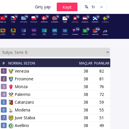
Giriş yap
8g
1g
16g
1g
1g
1g
23g
2g
1g
2g
2g
71g
6g
154g
#
NORMAL SEZON
MAÇLAR
PUANLAR
1
Venezia
38
82
2
Frosinone
38
81
3
Monza
38
76
4
Palermo
38
72
5
Catanzaro
38
59
16 tur
17 tur
18 tur
19 tur
20 tur
21 tur
22 tur
23 tur
6
Modena
38
55
7
Juve Stabia
38
51
8
Avellino
38
49