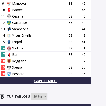
9
Mantova
38
46
10
Padova
38
46
11
Cesena
38
46
12
Carrarese
38
44
13
Sampdoria
38
44
14
Virtus Entella
38
42
15
Empoli
38
41
16
Sudtirol
38
41
17
Bari
38
40
18
Reggiana
38
37
19
Spezia
38
35
20
Pescara
38
35
AYRINTILI TABLO
TUR TABLOSU