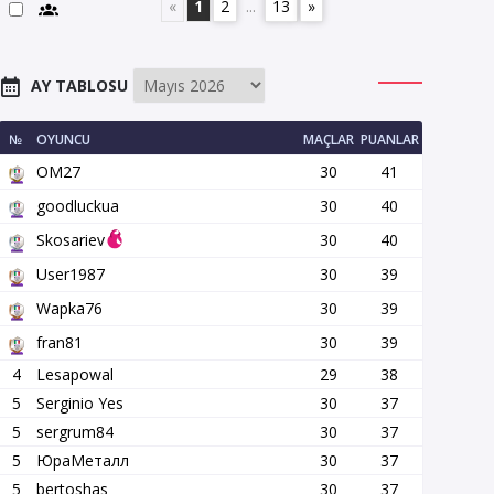
«
1
2
...
13
»
AY TABLOSU
№
OYUNCU
MAÇLAR
PUANLAR
OM27
30
41
goodluckua
30
40
Skosariev
30
40
User1987
30
39
Wapka76
30
39
fran81
30
39
4
Lesapowal
29
38
5
Serginio Yes
30
37
5
sergrum84
30
37
5
ЮраМеталл
30
37
5
bertoshas
30
37