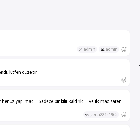
✅
admin
🙏
admin
ndi, lütfen düzeltin
enüz yapılmadı... Sadece bir kilit kaldırıldı... Ve ilk maç zaten
👀
gena22121965