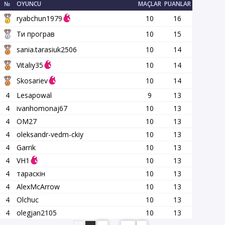
№
OYUNCU
MAÇLAR
PUANLAR
ryabchun1979
10
16
Ти програв
10
15
sania.tarasiuk2506
10
14
Vitaliy35
10
14
Skosariev
10
14
4
Lesapowal
9
13
4
ivanhomonaj67
10
13
4
OM27
10
13
4
oleksandr-vedm-ckiy
10
13
4
Garrik
10
13
4
VH1
10
13
4
тараскін
10
13
4
AlexMcArrow
10
13
4
Olchuc
10
13
4
olegjan2105
10
13