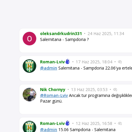
oleksandrkudrin331
•
24 Haz 2025, 11:34
Salernitana - Sampdoria ?
Roman-Lviv
•
17 Haz 2025, 18:04
•
@admin
Salernitana - Sampdoria 22.06'ya ertele
Nik Chornyy
•
13 Haz 2025, 03:53
•
@Roman-Lviv
Ancak tur programına değişiklikler h
Pazar günü.
Roman-Lviv
•
12 Haz 2025, 16:58
•
@admin
15.06 Sampdoria - Salernitana