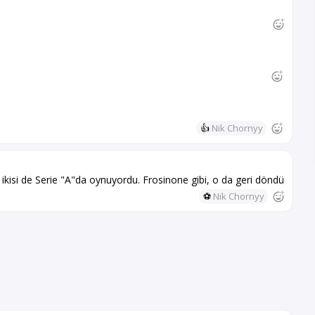
👍
Nik Chornyy
ikisi de Serie "A"da oynuyordu. Frosinone gibi, o da geri döndü
⚽
Nik Chornyy