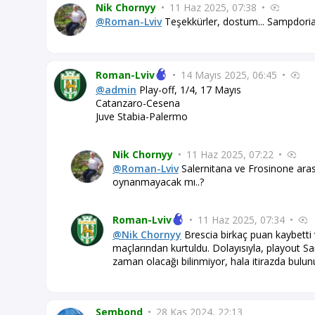
Nik Chornyy
•
11 Haz 2025, 07:38
•
@Roman-Lviv
Teşekkürler, dostum... Sampdoria'
Roman-Lviv
•
14 Mayıs 2025, 06:45
•
@admin
Play-off, 1/4, 17 Mayıs
Catanzaro-Cesena
Juve Stabia-Palermo
Nik Chornyy
•
11 Haz 2025, 07:22
•
@Roman-Lviv
Salernitana ve Frosinone aras
oynanmayacak mı..?
Roman-Lviv
•
11 Haz 2025, 07:34
•
@Nik Chornyy
Brescia birkaç puan kaybetti 
maçlarından kurtuldu. Dolayısıyla, playout 
zaman olacağı bilinmiyor, hala itirazda bulunu
Sembond
•
28 Kas 2024, 22:13