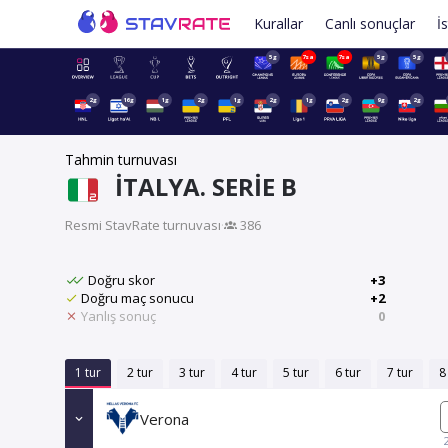
Kurallar
Canlı sonuçlar
İs
5g
7sa
7sa
5g
5g
2g
16g
1g
2g
1g
2g
1g
2g
9g
2g
Tahmin turnuvası
İTALYA. SERIE B
Resmi StavRate turnuvası
·
386
Doğru skor
+3
Doğru maç sonucu
+2
Yanlış sonuç
0
1 tur
2 tur
3 tur
4 tur
5 tur
6 tur
7 tur
8
Verona