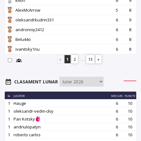
кноп
6
9
AlexMcArrow
5
8
oleksandrkudrin331
6
9
andronniy2412
6
8
Belu44o
6
8
ivanitsky1nu
6
8
«
1
2
...
13
»
CLASAMENT LUNAR
№
JUCĂTOR
MECIURI
PUNCTE
1
Hauge
6
10
1
oleksandr-vedm-ckiy
6
10
1
Pan Kotsky
6
10
1
andriulopatyn
6
10
1
roberto carlos
6
10