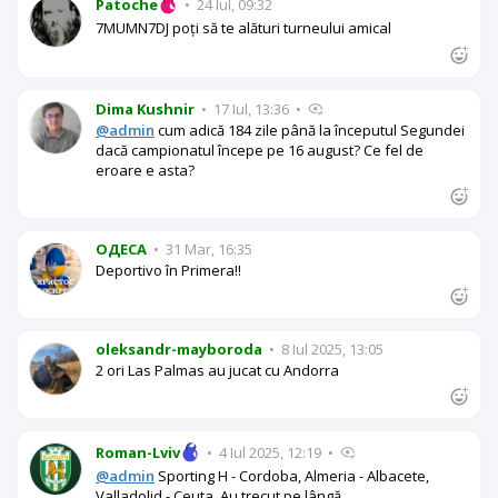
Patoche
•
24 Iul, 09:32
7MUMN7DJ poți să te alături turneului amical
Dima Kushnir
•
17 Iul, 13:36
•
@admin
cum adică 184 zile până la începutul Segundei
dacă campionatul începe pe 16 august? Ce fel de
eroare e asta?
OДЕСА
•
31 Mar, 16:35
Deportivo în Primera!!
oleksandr-mayboroda
•
8 Iul 2025, 13:05
2 ori Las Palmas au jucat cu Andorra
Roman-Lviv
•
4 Iul 2025, 12:19
•
@admin
Sporting H - Cordoba, Almeria - Albacete,
Valladolid - Ceuta. Au trecut pe lângă