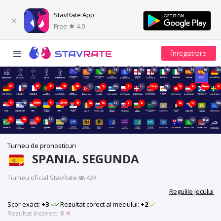
StavRate App
Free
4.9
3z
3z
3z
3z
3z
13z
6z
14z
13z
7z
6z
20z
5h
13z
5h
1h
1h
3h
6z
1h
14z
2h
1z
58min
21z
2h
1h
58min
2h
1h
14z
28min
1h
28min
1h
2h
5h
7z
2h
2h
5z
9h
5h
39z
5h
4h
7h
7z
47z
68z
4z
152z
Turneu de pronosticuri
SPANIA. SEGUNDA
Turneu oficial StavRate
·
424
Regulile jocului
Scor exact:
+3
Rezultat corect al meciului:
+2
Rezultat incorect:
0