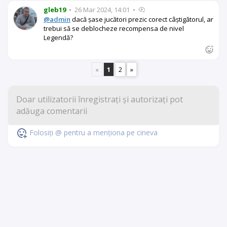
gleb19
•
26 Mar 2024, 14:01
•
@admin
dacă șase jucători prezic corect câștigătorul, ar
trebui să se deblocheze recompensa de nivel
Legendă?
«
1
2
»
Folosiți @ pentru a menționa pe cineva