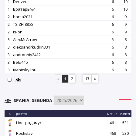
1
Denver
6
10
1
Вратарь№1
6
10
2
barsa2021
6
9
2
TSIZHI8855
6
9
2
кноп
6
9
3
AlexMcArrow
5
8
3
oleksandrkudrin331
6
8
3
andronniy2412
6
8
3
Belu44o
6
8
3
ivanitsky1nu
6
8
«
1
2
...
13
»
SPANIA. SEGUNDA
№
JUCĂTOR
MECIURI
PUNCTE
Нострадамус
461
531
Rostislav
468
530