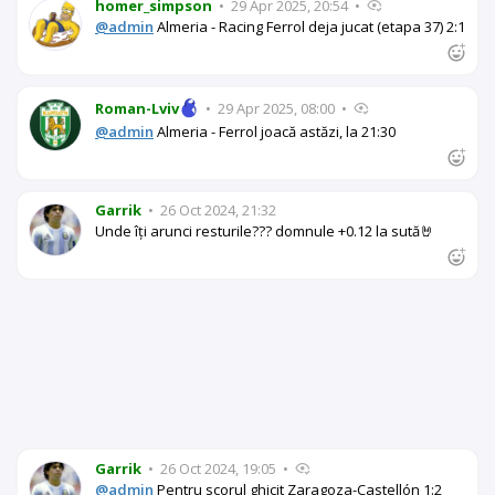
homer_simpson
•
29 Apr 2025, 20:54
•
@admin
Almeria - Racing Ferrol deja jucat (etapa 37) 2:1
Roman-Lviv
•
29 Apr 2025, 08:00
•
@admin
Almeria - Ferrol joacă astăzi, la 21:30
Garrik
•
26 Oct 2024, 21:32
Unde îți arunci resturile??? domnule +0.12 la sută🤘
Garrik
•
26 Oct 2024, 19:05
•
@admin
Pentru scorul ghicit Zaragoza-Castellón 1:2