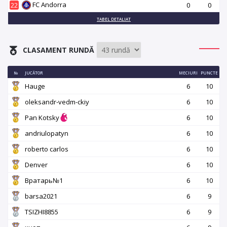
FC Andorra
22
0
0
TABEL DETALIAT
CLASAMENT RUNDĂ
№
JUCĂTOR
MECIURI
PUNCTE
Hauge
6
10
oleksandr-vedm-ckiy
6
10
Pan Kotsky
6
10
andriulopatyn
6
10
roberto carlos
6
10
Denver
6
10
Вратарь№1
6
10
barsa2021
6
9
TSIZHI8855
6
9