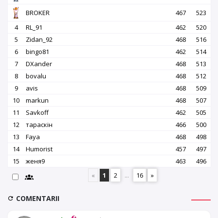
BROKER
467
523
4
RL_91
462
520
5
Zidan_92
468
516
6
bingo81
462
514
7
DXander
468
513
8
bovalu
468
512
9
avis
468
509
10
markun
468
507
11
Savkoff
462
505
12
тараскін
466
500
13
Faya
468
498
14
Humorist
457
497
15
женя9
463
496
«
1
2
...
16
»
COMENTARII