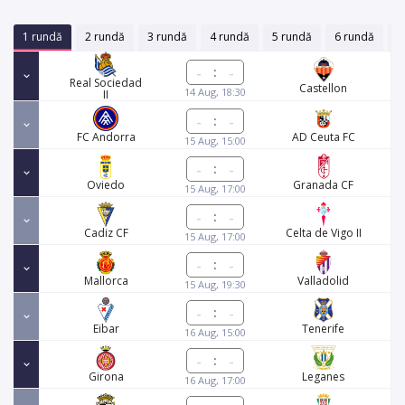
1 rundă
2 rundă
3 rundă
4 rundă
5 rundă
6 rundă
7
:
Real Sociedad
Castellon
14 Aug, 18:30
II
:
FC Andorra
AD Ceuta FC
15 Aug, 15:00
:
Oviedo
Granada CF
15 Aug, 17:00
:
Cadiz CF
Celta de Vigo II
15 Aug, 17:00
:
Mallorca
Valladolid
15 Aug, 19:30
:
Eibar
Tenerife
16 Aug, 15:00
:
Girona
Leganes
16 Aug, 17:00