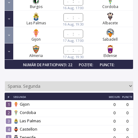
:
Burgos
Cordoba
16 Aug, 17:00
:
Las Palmas
Albacete
16 Aug, 19:30
:
Gijon
Sabadell
17 Aug, 17:00
:
Almeria
Eldense
17 Aug, 19:30
NUMĂR DE PARTICIPANȚI: 22
POZIȚIE:
PUNCTE:
#
SEGUNDA
MECIURI
PUNCTE
Gijon
1
0
0
Cordoba
2
0
0
Las Palmas
3
0
0
Castellon
4
0
0
Tenerife
5
0
0