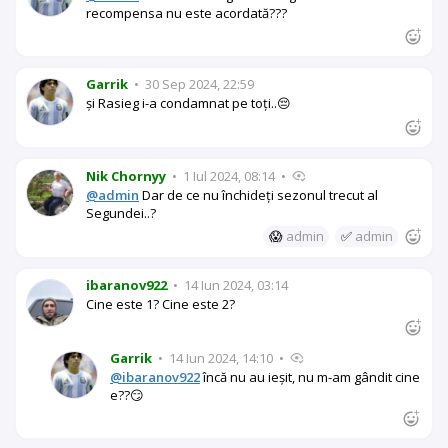
recompensa nu este acordată???
Garrik
•
30 Sep 2024, 22:59
și Rasieg i-a condamnat pe toți..😔
Nik Chornyy
•
1 Iul 2024, 08:14
•
@admin
Dar de ce nu închideți sezonul trecut al
Segundei..?
😱
admin
✅
admin
ibaranov922
•
14 Iun 2024, 03:14
Cine este 1? Cine este 2?
Garrik
•
14 Iun 2024, 14:10
•
@ibaranov922
încă nu au ieșit, nu m-am gândit cine
e??😏