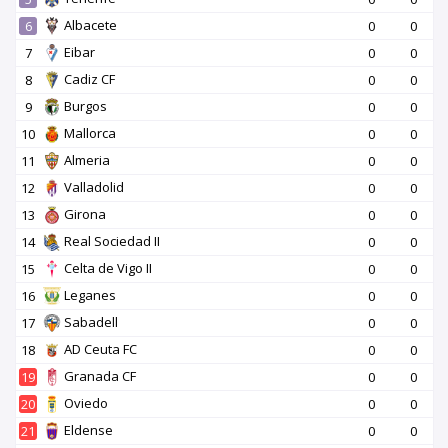
Albacete
6
0
0
Eibar
7
0
0
Cadiz CF
8
0
0
Burgos
9
0
0
Mallorca
10
0
0
Almeria
11
0
0
Valladolid
12
0
0
Girona
13
0
0
Real Sociedad II
14
0
0
Celta de Vigo II
15
0
0
Leganes
16
0
0
Sabadell
17
0
0
AD Ceuta FC
18
0
0
Granada CF
19
0
0
Oviedo
20
0
0
Eldense
21
0
0