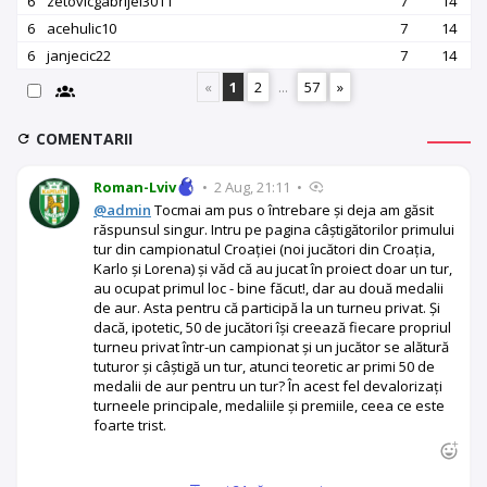
6
zetovicgabrijel3011
7
14
6
acehulic10
7
14
6
janjecic22
7
14
«
1
2
...
57
»
COMENTARII
Roman-Lviv
•
2 Aug, 21:11
•
@admin
Tocmai am pus o întrebare și deja am găsit
răspunsul singur. Intru pe pagina câștigătorilor primului
tur din campionatul Croației (noi jucători din Croația,
Karlo și Lorena) și văd că au jucat în proiect doar un tur,
au ocupat primul loc - bine făcut!, dar au două medalii
de aur. Asta pentru că participă la un turneu privat. Și
dacă, ipotetic, 50 de jucători își creează fiecare propriul
turneu privat într-un campionat și un jucător se alătură
tuturor și câștigă un tur, atunci teoretic ar primi 50 de
medalii de aur pentru un tur? În acest fel devalorizați
turneele principale, medaliile și premiile, ceea ce este
foarte trist.