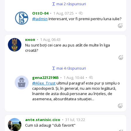
mai 2 răspunsuri
OttO-04
•
1 Aug, 07:25
•
@admin
Interesant, vor fi premii pentru luna iulie?
кноп
•
1 Aug, 06:43
Nu sunt boți cei care au pus atât de multe în liga
croată?
mai 4 răspunsuri
gena22121965
•
1 Aug, 10:44
•
@Alex_Trust
ultimul paragraf este pur și simplu o
capodoperă. Și, în general, nu am nicio legătură,
înainte de asta două persoane au înțeles, de
asemenea, absurditatea situației...
ante.stanisic.cico
•
31 Iul, 13:22
Cum să adaugi "club favorit"