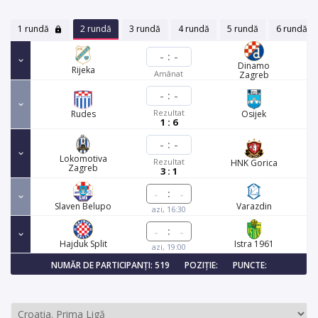
1 rundă
2 rundă
3 rundă
4 rundă
5 rundă
6 rundă
-
:
-
Dinamo
Rijeka
Amânat
Zagreb
-
:
-
Rezultat
Rudes
Osijek
1 : 6
-
:
-
Lokomotiva
Rezultat
HNK Gorica
Zagreb
3 : 1
:
Slaven Belupo
Varazdin
azi, 16:30
:
Hajduk Split
Istra 1961
azi, 19:00
NUMĂR DE PARTICIPANȚI: 519
POZIȚIE:
PUNCTE: