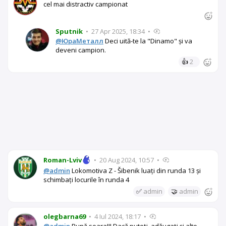
cel mai distractiv campionat
Sputnik
•
27 Apr 2025, 18:34
•
@ЮраМеталл
Deci uită-te la "Dinamo" și va
deveni campion.
👍
2
Roman-Lviv
•
20 Aug 2024, 10:57
•
@admin
Lokomotiva Z - Šibenik luați din runda 13 și
schimbați locurile în runda 4
✅
admin
🤝
admin
olegbarna69
•
4 Iul 2024, 18:17
•