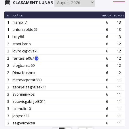
CLASAMENT LUNAR
№
JUCĂTOR
MECIURI
PUNCTE
1
franjo_7
6
13
1
antun.soldo95
6
13
1
Lory86
6
13
2
stani.karlo
6
12
2
lovro.cigrovski
6
12
2
fantaisie067
6
12
2
olegbarna69
6
12
2
Dima Kushnir
6
12
3
mitrovicpetar880
6
11
3
gabrijelzagrajsek11
6
11
3
zvonimir-kos
6
11
3
zetovicgabrijel3011
6
11
3
acehulic10
6
11
3
janjecic22
6
11
3
segovicniksa
6
11