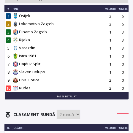
#
HNL
MECIURI
PUNCTE
Osijek
1
2
6
Lokomotiva Zagreb
2
2
6
Dinamo Zagreb
3
1
3
Rijeka
4
1
3
Varazdin
5
1
3
Istra 1961
6
1
0
Hajduk Split
7
1
0
Slaven Belupo
8
1
0
HNK Gorica
9
2
0
Rudes
10
2
0
TABEL DETALIAT
CLASAMENT RUNDĂ
№
JUCĂTOR
MECIURI
PUNCTE