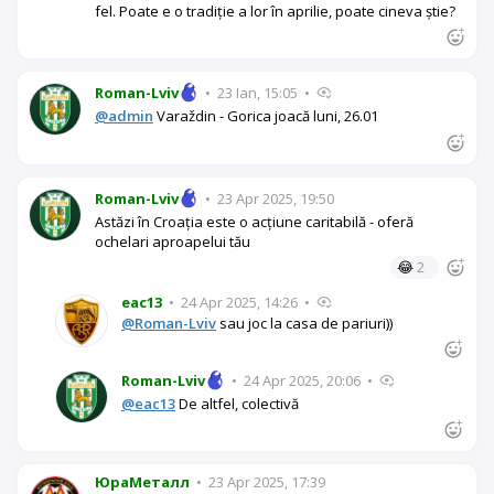
fel. Poate e o tradiție a lor în aprilie, poate cineva știe?
Roman-Lviv
•
23 Ian, 15:05
•
@admin
Varaždin - Gorica joacă luni, 26.01
Roman-Lviv
•
23 Apr 2025, 19:50
Astăzi în Croația este o acțiune caritabilă - oferă
ochelari aproapelui tău
😂
2
eac13
•
24 Apr 2025, 14:26
•
@Roman-Lviv
sau joc la casa de pariuri))
Roman-Lviv
•
24 Apr 2025, 20:06
•
@eac13
De altfel, colectivă
ЮраМеталл
•
23 Apr 2025, 17:39