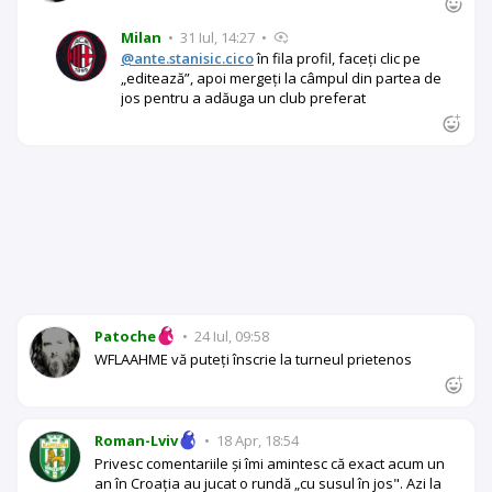
Milan
•
31 Iul, 14:27
•
@ante.stanisic.cico
în fila profil, faceți clic pe
„editează”, apoi mergeți la câmpul din partea de
jos pentru a adăuga un club preferat
Patoche
•
24 Iul, 09:58
WFLAAHME vă puteți înscrie la turneul prietenos
Roman-Lviv
•
18 Apr, 18:54
Privesc comentariile și îmi amintesc că exact acum un
an în Croația au jucat o rundă „cu susul în jos". Azi la