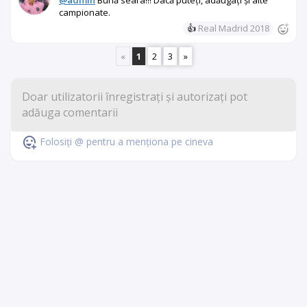
@admin
Bună seara!!! Dacă puteți, adăugați și alte
campionate.
👍
Real Madrid 2018
«
1
2
3
»
Folosiți @ pentru a menționa pe cineva