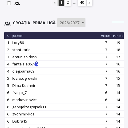
«
1
2
...
40
»
CROAȚIA. PRIMA LIGĂ
№
JUCĂTOR
MECIURI
PUNCTE
1
Lory86
7
19
2
stani.karlo
7
18
3
antun.soldo95
7
17
4
fantaisie067
7
16
4
olegbarna69
7
16
5
lovro.cigrovski
7
15
5
Dima Kushnir
7
15
6
franjo_7
6
14
6
markovinovict
6
14
6
gabrijelzagrajsek11
7
14
6
zvonimir-kos
7
14
6
Dubra15
7
14