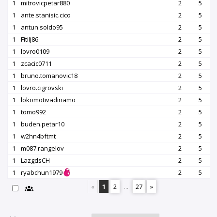
1
mitrovicpetar880
2
5
1
ante.stanisic.cico
2
5
1
antun.soldo95
2
5
1
Fitilj86
2
5
1
lovro0109
2
5
1
zcacic0711
2
5
1
bruno.tomanovic18
2
5
1
lovro.cigrovski
2
5
1
lokomotivadinamo
2
5
1
tomo992
2
5
1
buden.petar10
2
5
1
w2hn4bftmt
2
5
1
m087.rangelov
2
5
1
LazgdsCH
2
5
1
ryabchun1979
2
5
«
1
2
...
27
»