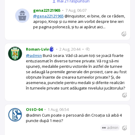
mai 21 răspunsuri
gena22121965
•
7 Aug, 06:07
@gena22121965
@Inquisitor, ei bine, de ce râdem,
apropo, Knop și cu mine am vorbit despre tine ieri
pe pagina poloneză, și tu ai apărut aici...
Roman-Lviv
•
2 Aug, 20:44
•
@admin
Bună seara. Văd că acum toți se joacă foarte
entuziasmat în diverse turnee private. Vă rog să-mi
spuneți, medaliile pentru victoriile în astfel de turnee
se adaugă la premiile generale din proiect, care au fost
obținute înainte de crearea turneelor private? Și, de
asemenea, punctele pentru medalii și diferite realizări
în turneele private sunt adăugate nivelului jucătorului?
OttO-04
•
1 Aug, 06:54
@admin Cum poate o persoană din Croația să aibă 4
puncte după 1 meci?
👀
admin