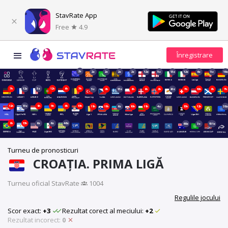
StavRate App
Free
4.9
2z
2z
2z
2z
2z
12z
5z
13z
12z
6z
5z
19z
7h
12z
5z
12h
6h
7h
5z
8h
13z
8h
9h
8h
20z
7h
10h
8h
7h
12h
13z
9h
5h
4h
13h
11h
11h
6z
10h
11h
4z
15h
12h
38z
9h
13h
6z
6z
46z
68z
3z
151z
Turneu de pronosticuri
CROAȚIA. PRIMA LIGĂ
Turneu oficial StavRate
·
1004
Regulile jocului
Scor exact:
+3
Rezultat corect al meciului:
+2
Rezultat incorect:
0