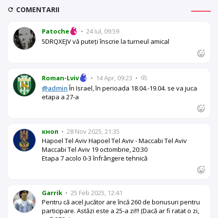
COMENTARII
Patoche
•
24 Iul, 09:59
5DRQXEJV vă puteți înscrie la turneul amical
Roman-Lviv
•
14 Apr, 09:23
•
@admin
În Israel, în perioada 18.04.-19.04. se va juca
etapa a 27-a
кноп
•
28 Nov 2025, 21:35
Hapoel Tel Aviv Hapoel Tel Aviv - Maccabi Tel Aviv
Maccabi Tel Aviv 19 octombrie, 20:30
Etapa 7 acolo 0-3 înfrângere tehnică
Garrik
•
25 Feb 2025, 12:41
Pentru că acel jucător are încă 260 de bonusuri pentru
participare. Astăzi este a 25-a zi!!! (Dacă ar fi ratat o zi,