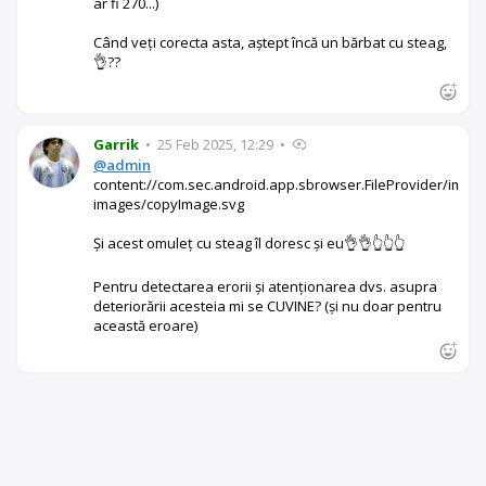
ar fi 270...)
Când veți corecta asta, aștept încă un bărbat cu steag,
👌??
Garrik
•
25 Feb 2025, 12:29
•
@admin
content://com.sec.android.app.sbrowser.FileProvider/imag
images/copyImage.svg
Și acest omuleț cu steag îl doresc și eu👌👌👆👆👆
Pentru detectarea erorii și atenționarea dvs. asupra
deteriorării acesteia mi se CUVINE? (și nu doar pentru
această eroare)