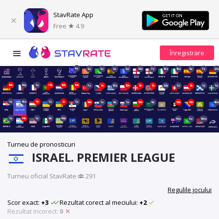
StavRate App
Free
4.9
4z
4z
4z
4z
4z
14z
7z
15z
15z
8z
7z
21z
10h
14z
1z
11h
10h
10h
7z
9h
15z
10h
9h
9h
22z
1z
9h
1z
1z
1z
15z
7h
1z
2h
1z
10h
1z
8z
1z
10h
6z
15h
10h
40z
1z
14h
1z
8z
48z
70z
5z
153z
Turneu de pronosticuri
ISRAEL. PREMIER LEAGUE
Turneu oficial StavRate
·
291
Regulile jocului
Scor exact:
+3
Rezultat corect al meciului:
+2
Rezultat incorect:
0