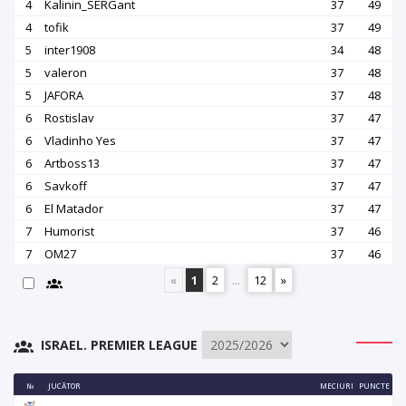
4
Kalinin_SERGant
37
49
4
tofik
37
49
5
inter1908
34
48
5
valeron
37
48
5
JAFORA
37
48
6
Rostislav
37
47
6
Vladinho Yes
37
47
6
Artboss13
37
47
6
Savkoff
37
47
6
El Matador
37
47
7
Humorist
37
46
7
OM27
37
46
«
1
2
...
12
»
ISRAEL. PREMIER LEAGUE
№
JUCĂTOR
MECIURI
PUNCTE