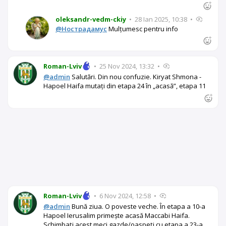
oleksandr-vedm-ckiy
•
28 Ian 2025, 10:38
•
@Нострадамус
Mulțumesc pentru info
Roman-Lviv
•
25 Nov 2024, 13:32
•
@admin
Salutări. Din nou confuzie. Kiryat Shmona -
Hapoel Haifa mutați din etapa 24 în „acasă”, etapa 11
Roman-Lviv
•
6 Nov 2024, 12:58
•
@admin
Bună ziua. O poveste veche. În etapa a 10-a
Hapoel Ierusalim primește acasă Maccabi Haifa.
Schimbați acest meci gazde/oaspeți cu etapa a 23-a