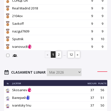
СОНЦЕ UA
9
9
Real Madrid 2018
9
9
2104сн
9
9
Savkoff
9
9
nazgul7609
9
9
Sputnik
9
10
ivanovuc8
9
9
«
1
2
...
12
»
CLASAMENT LUNAR
№
JUCĂTOR
MECIURI
PUNCTE
Skosariev
37
56
Валерий
37
51
ivanitsky1nu
37
50