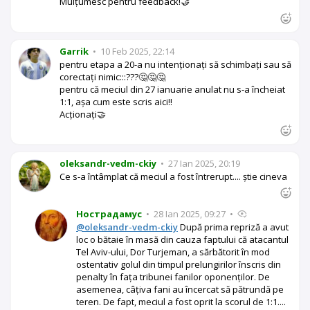
Mulțumesc pentru feedback!🤝
Garrik
•
10 Feb 2025, 22:14
pentru etapa a 20-a nu intenționați să schimbați sau să
corectați nimic:::???🤔🤔🤔
pentru că meciul din 27 ianuarie anulat nu s-a încheiat
1:1, așa cum este scris aici!!
Acționați🤝
oleksandr-vedm-ckiy
•
27 Ian 2025, 20:19
Ce s-a întâmplat că meciul a fost întrerupt.... știe cineva
Нострадамус
•
28 Ian 2025, 09:27
•
@oleksandr-vedm-ckiy
După prima repriză a avut
loc o bătaie în masă din cauza faptului că atacantul
Tel Aviv-ului, Dor Turjeman, a sărbătorit în mod
ostentativ golul din timpul prelungirilor înscris din
penalty în fața tribunei fanilor oponenților. De
asemenea, câțiva fani au încercat să pătrundă pe
teren. De fapt, meciul a fost oprit la scorul de 1:1....