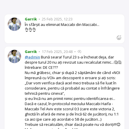
Garrik
•
25 Feb 2025, 12:23
În sfârșit au eliminat Maccabi din Maccabi...
👌👌👌
Garrik
•
17 Feb 2025, 20:48
•
@admin
Bună seara! Turul 23 s-a încheiat deja, dar
despre turul 20 nu ați revizuit sau recalculat nimic...🤔🤔
întrebare: DE CE???
Nu mă grăbesc, chiar și după 2 săptămâni de când «NOI
împreună cu VOI» am descoperit o eroare și ați scris:
„Dar vom verifica dacă acel meci trebuia să fie luat în
considerare, pentru că probabil au contat o înfrângere
tehnică pentru cineva”,
și eu încă nu am primit nimic pentru identificarea ei...
Dacă e cazul, în protocolul meciului Maccabi Haifa -
Maccabi Tel Aviv este scorul 0:3 (care este victoria 2,
ghicită în afară de mine și de încă 62 de jucători), nu 1:1
ca aici (pe care ați acordat-o 58 de jucători...)
Trebuie să recalculăm, chiar dacă poate nu vă doriți!!!😊