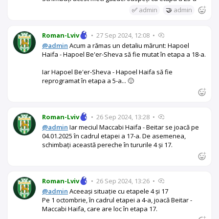
✅
admin
🤝
admin
Roman-Lviv
•
27 Sep 2024, 12:08
•
@admin
Acum a rămas un detaliu mărunt: Hapoel
Haifa - Hapoel Be'er-Sheva să fie mutat în etapa a 18-a.
Iar Hapoel Be'er-Sheva - Hapoel Haifa să fie
reprogramat în etapa a 5-a... 🙂
Roman-Lviv
•
26 Sep 2024, 13:28
•
@admin
Iar meciul Maccabi Haifa - Beitar se joacă pe
04.01.2025 în cadrul etapei a 17-a. De asemenea,
schimbați această pereche în tururile 4 și 17.
Roman-Lviv
•
26 Sep 2024, 13:26
•
@admin
Aceeași situație cu etapele 4 și 17
Pe 1 octombrie, în cadrul etapei a 4-a, joacă Beitar -
Maccabi Haifa, care are loc în etapa 17.