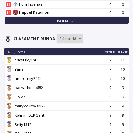
Ironi Tiberias
13
0
0
Hapoel Katamon
14
0
0
TABEL DETALIAT
CLASAMENT RUNDĂ
№
JUCĂTOR
MECIURI
PUNCTE
ivanitsky1nu
9
11
Yana
7
10
andronniy2412
9
10
barnadanilo682
9
9
OM27
9
9
marykkurovski97
9
9
Kalinin_SERGant
9
9
Beliy1312
9
9