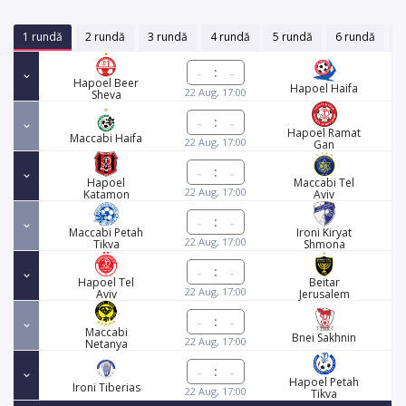
1 rundă
2 rundă
3 rundă
4 rundă
5 rundă
6 rundă
7
:
Hapoel Beer
Hapoel Haifa
22 Aug, 17:00
Sheva
:
Hapoel Ramat
Maccabi Haifa
22 Aug, 17:00
Gan
:
Hapoel
Maccabi Tel
22 Aug, 17:00
Katamon
Aviv
:
Maccabi Petah
Ironi Kiryat
22 Aug, 17:00
Tikva
Shmona
:
Hapoel Tel
Beitar
22 Aug, 17:00
Aviv
Jerusalem
:
Maccabi
Bnei Sakhnin
22 Aug, 17:00
Netanya
:
Hapoel Petah
Ironi Tiberias
22 Aug, 17:00
Tikva