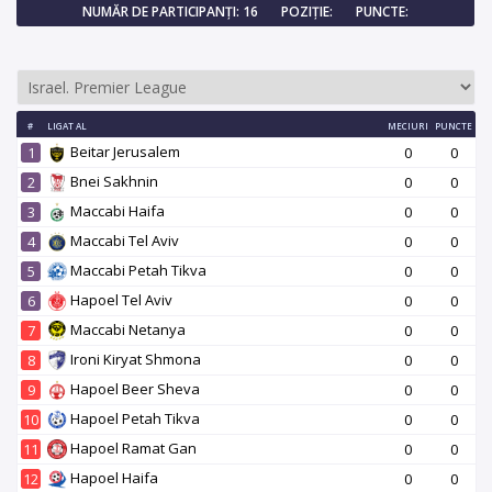
NUMĂR DE PARTICIPANȚI: 16
POZIȚIE:
PUNCTE:
#
LIGAT AL
MECIURI
PUNCTE
Beitar Jerusalem
1
0
0
Bnei Sakhnin
2
0
0
Maccabi Haifa
3
0
0
Maccabi Tel Aviv
4
0
0
Maccabi Petah Tikva
5
0
0
Hapoel Tel Aviv
6
0
0
Maccabi Netanya
7
0
0
Ironi Kiryat Shmona
8
0
0
Hapoel Beer Sheva
9
0
0
Hapoel Petah Tikva
10
0
0
Hapoel Ramat Gan
11
0
0
Hapoel Haifa
12
0
0