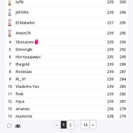
tofik
239
300
JAFORA
239
296
El Matador
237
295
Artem79
239
295
4
Skosariev
239
293
5
Dimongik
239
292
6
Нострадамус
235
290
7
thegold
239
289
8
Rostislav
239
287
9
RL_91
239
284
10
Vladinho Yes
239
283
11
finik
239
282
12
Faya
239
281
13
ananas
236
279
13
Humorist
238
279
«
1
2
...
14
»