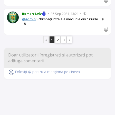
Roman-Lviv
•
26 Sep 2024, 13:21
•
@admin
Schimbați între ele meciurile din tururile 5 și
18.
«
1
2
3
»
Folosiți @ pentru a menționa pe cineva