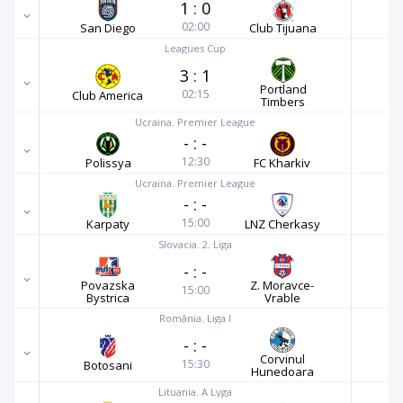
1
:
0
02:00
San Diego
Club Tijuana
Leagues Cup
3
:
1
Portland
02:15
Club America
Timbers
Ucraina. Premier League
-
:
-
12:30
Polissya
FC Kharkiv
Ucraina. Premier League
-
:
-
15:00
Karpaty
LNZ Cherkasy
Slovacia. 2. Liga
-
:
-
Povazska
Z. Moravce-
15:00
Bystrica
Vrable
România. Liga I
-
:
-
Corvinul
15:30
Botosani
Hunedoara
Lituania. A Lyga