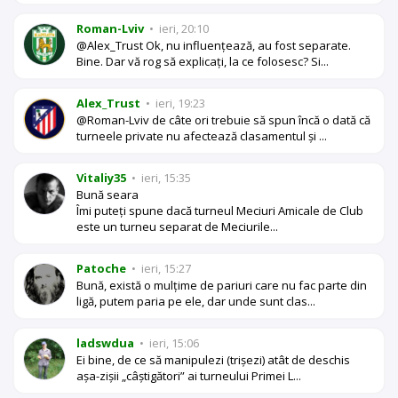
Roman-Lviv
•
ieri, 20:10
@Alex_Trust Ok, nu influențează, au fost separate.
Bine. Dar vă rog să explicați, la ce folosesc? Si...
Alex_Trust
•
ieri, 19:23
@Roman-Lviv de câte ori trebuie să spun încă o dată că
turneele private nu afectează clasamentul și ...
Vitaliy35
•
ieri, 15:35
Bună seara
Îmi puteți spune dacă turneul Meciuri Amicale de Club
este un turneu separat de Meciurile...
Patoche
•
ieri, 15:27
Bună, există o mulțime de pariuri care nu fac parte din
ligă, putem paria pe ele, dar unde sunt clas...
ladswdua
•
ieri, 15:06
Ei bine, de ce să manipulezi (trișezi) atât de deschis
așa-zișii „câștigători” ai turneului Primei L...