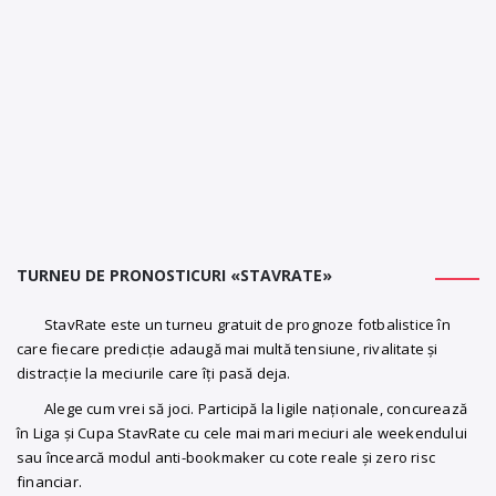
TURNEU DE PRONOSTICURI «STAVRATE»
StavRate este un turneu gratuit de prognoze fotbalistice în
care fiecare predicție adaugă mai multă tensiune, rivalitate și
distracție la meciurile care îți pasă deja.
Alege cum vrei să joci. Participă la ligile naționale, concurează
în Liga și Cupa StavRate cu cele mai mari meciuri ale weekendului
sau încearcă modul anti-bookmaker cu cote reale și zero risc
financiar.