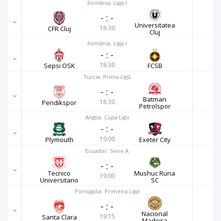
România. Liga I
-
:
-
Universitatea
18:30
CFR Cluj
Cluj
România. Liga I
-
:
-
18:30
Sepsi OSK
FCSB
Turcia. Prima Ligă
-
:
-
Batman
18:30
Pendikspor
Petrolspor
Anglia. Cupa Ligii
-
:
-
19:00
Plymouth
Exeter City
Ecuador. Serie A
-
:
-
Tecnico
Mushuc Runa
19:00
Universitario
SC
Portugalia. Primeira Liga
-
:
-
Nacional
19:15
Santa Clara
Madeira