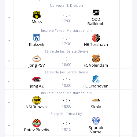
Norvegia. 1. Division
-
:
-
ODD
17:00
Moss
Ballklubb
Insulele Feroe. Meistaradeildin
-
:
-
17:30
Klaksvik
HB Torshavn
Țările de Jos. Eerste Divisie
-
:
-
18:00
Jong PSV
FC Volendam
Țările de Jos. Eerste Divisie
-
:
-
18:00
Jong AZ
FC Eindhoven
Insulele Feroe. Meistaradeildin
-
:
-
18:00
NSI Runavik
Skala
Bulgaria. Prima Ligă
-
:
-
Spartak
18:15
Botev Plovdiv
Varna