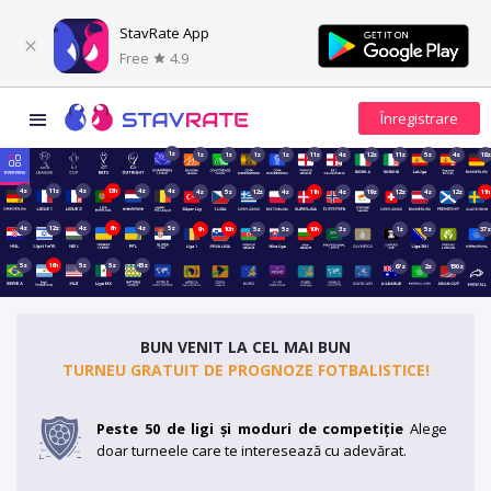
StavRate App
Free
4.9
1z
1z
1z
1z
1z
11z
4z
12z
11z
5z
4z
18z
4z
11z
4z
13h
4z
4z
4z
5z
12z
4z
11h
4z
19z
12z
4z
12z
11h
4z
12z
4z
6h
4z
5z
9h
10h
5z
5z
10h
3z
1z
5z
37z
5z
16h
5z
5z
45z
67z
2z
150z
BUN VENIT LA CEL MAI BUN
TURNEU GRATUIT DE PROGNOZE FOTBALISTICE!
Peste 50 de ligi și moduri de competiție
Alege
doar turneele care te interesează cu adevărat.