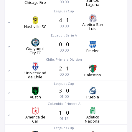
Santos
00:00
Chicago Fire
Laguna
Leagues Cup
4
:
1
Atletico San
00:00
Nashville SC
Luis
Ecuador. Serie A
0
:
0
Guayaquil
00:00
Emelec
City FC
Chile. Primera División
2
:
1
Universidad
00:00
Palestino
de Chile
Leagues Cup
3
:
0
01:00
Austin
Puebla
Columbia. Primera A
1
:
0
America de
Atletico
01:15
Cali
Nacional
Leagues Cup