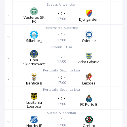
Suedia. Allsvenskan
-
:
-
Vasteras SK
17:00
Djurgarden
FK
Danemarca. Superliga
-
:
-
17:00
Silkeborg
Odense
Polonia. I Liga
-
:
-
Unia
17:00
Arka Gdynia
Skierniewice
Portugalia. Segunda Liga
-
:
-
17:00
Benfica B
Leixoes
Portugalia. Segunda Liga
-
:
-
Lusitania
17:00
FC Porto B
Lourosa
Suedia. Superettan
-
:
-
17:00
Norrby IF
Orebro