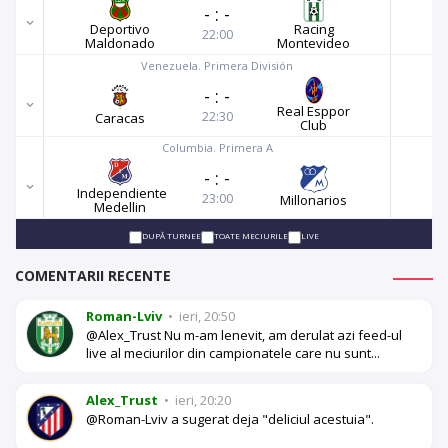
-
:
-
Deportivo
Racing
22:00
Maldonado
Montevideo
Venezuela. Primera División
-
:
-
Real Esppor
22:30
Caracas
Club
Columbia. Primera A
-
:
-
Independiente
23:00
Millonarios
Medellin
DUPĂ TURNEE
TOATE MECIURILE
LIVE
COMENTARII RECENTE
Roman-Lviv
•
ieri, 20:50
@Alex_Trust Nu m-am lenevit, am derulat azi feed-ul
live al meciurilor din campionatele care nu sunt...
Alex_Trust
•
ieri, 20:20
@Roman-Lviv a sugerat deja "deliciul acestuia".