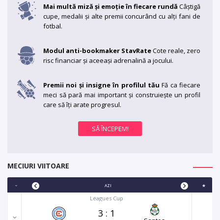
Mai multă miză și emoție în fiecare rundă
Câștigă
cupe, medalii și alte premii concurând cu alți fani de
fotbal.
Modul anti-bookmaker StavRate
Cote reale, zero
risc financiar și aceeași adrenalină a jocului.
Premii noi și insigne în profilul tău
Fă ca fiecare
meci să pară mai important și construiește un profil
care să îți arate progresul.
MECIURI VIITOARE
AZI
Leagues Cup
3
:
1