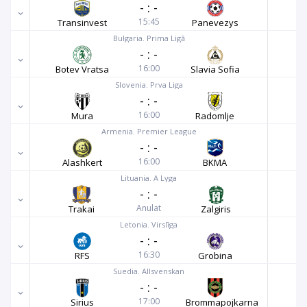
-
:
-
15:45
Transinvest
Panevezys
Bulgaria. Prima Ligă
-
:
-
16:00
Botev Vratsa
Slavia Sofia
Slovenia. Prva Liga
-
:
-
16:00
Mura
Radomlje
Armenia. Premier League
-
:
-
16:00
Alashkert
BKMA
Lituania. A Lyga
-
:
-
Anulat
Trakai
Zalgiris
Letonia. Virslīga
-
:
-
16:30
RFS
Grobina
Suedia. Allsvenskan
-
:
-
17:00
Sirius
Brommapojkarna