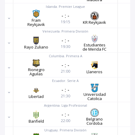
Islanda. Premier League
-
:
-
Fram
19:15
KR Reykjavik
Reykjavik
Venezuela. Primera División
-
:
-
Estudiantes
19:30
Rayo Zuliano
de Merida FC
Columbia. Primera A
-
:
-
Rionegro
21:00
Llaneros
Aguilas
Ecuador. Serie A
-
:
-
Universidad
21:30
Libertad
Catolica
Argentina. Liga Profesional
-
:
-
Belgrano
22:00
Banfield
Cordoba
Uruguay. Primera División