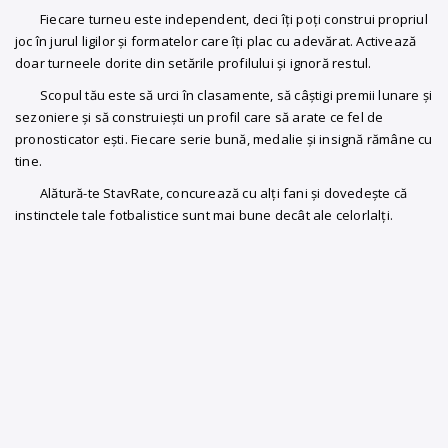
Fiecare turneu este independent, deci îți poți construi propriul
joc în jurul ligilor și formatelor care îți plac cu adevărat. Activează
doar turneele dorite din setările profilului și ignoră restul.
Scopul tău este să urci în clasamente, să câștigi premii lunare și
sezoniere și să construiești un profil care să arate ce fel de
pronosticator ești. Fiecare serie bună, medalie și insignă rămâne cu
tine.
Alătură-te StavRate, concurează cu alți fani și dovedește că
instinctele tale fotbalistice sunt mai bune decât ale celorlalți.