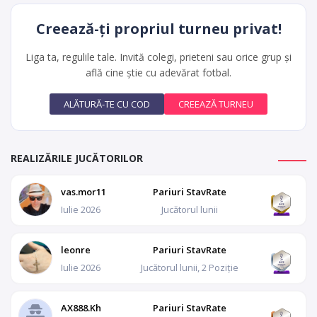
Creează-ți propriul turneu privat!
Liga ta, regulile tale. Invită colegi, prieteni sau orice grup și
află cine știe cu adevărat fotbal.
REALIZĂRILE JUCĂTORILOR
vas.mor11
Pariuri StavRate
Iulie 2026
Jucătorul lunii
leonre
Pariuri StavRate
Iulie 2026
Jucătorul lunii, 2 Poziție
AX888.Kh
Pariuri StavRate