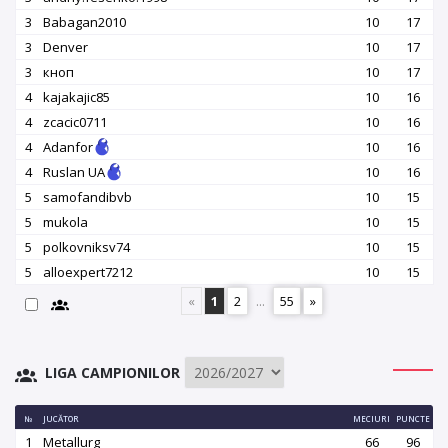
3
Babagan2010
10
17
3
Denver
10
17
3
кноп
10
17
4
kajakajic85
10
16
4
zcacic0711
10
16
4
Adanfor
10
16
4
Ruslan UA
10
16
5
samofandibvb
10
15
5
mukola
10
15
5
polkovniksv74
10
15
5
alloexpert7212
10
15
«
1
2
...
55
»
LIGA CAMPIONILOR
№
JUCĂTOR
MECIURI
PUNCTE
1
Metallurg
66
96