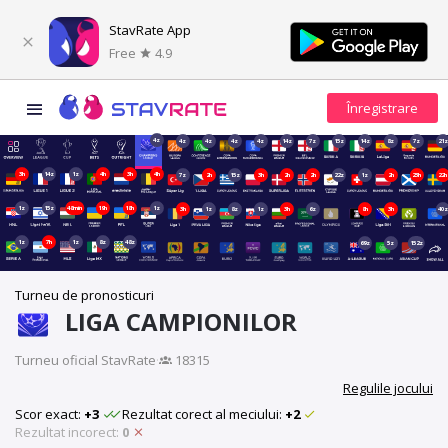
StavRate App
Free
4.9
4z
4z
4z
4z
4z
14z
7z
15z
14z
8z
7z
21z
3h
14z
1z
4h
3h
4h
7z
2h
15z
3h
2h
2h
22z
1z
2h
23h
22h
1z
15z
48min
19h
18h
1z
3h
1z
8z
1z
3h
6z
8h
3h
40z
1z
7h
1z
8z
48z
69z
5z
152z
Turneu de pronosticuri
LIGA CAMPIONILOR
Turneu oficial StavRate
·
18315
Regulile jocului
Scor exact:
+3
Rezultat corect al meciului:
+2
Rezultat incorect:
0