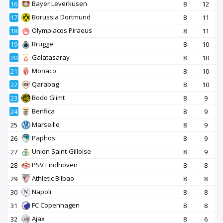
Bayer Leverkusen
16
8
12
Borussia Dortmund
17
8
11
Olympiacos Piraeus
18
8
11
Brugge
19
8
10
Galatasaray
20
8
10
Monaco
21
8
10
Qarabag
22
8
10
Bodo Glimt
23
8
9
Benfica
24
8
9
Marseille
25
8
9
Paphos
26
8
9
Union Saint-Gilloise
27
8
9
PSV Eindhoven
28
8
8
Athletic Bilbao
29
8
8
Napoli
30
8
8
FC Copenhagen
31
8
8
Ajax
32
8
6