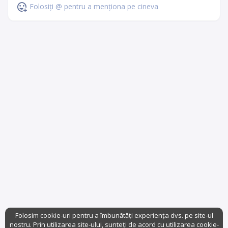
Folosiți @ pentru a menționa pe cineva
Folosim cookie-uri pentru a îmbunătăți experiența dvs. pe site-ul
nostru. Prin utilizarea site-ului, sunteți de acord cu utilizarea cookie-