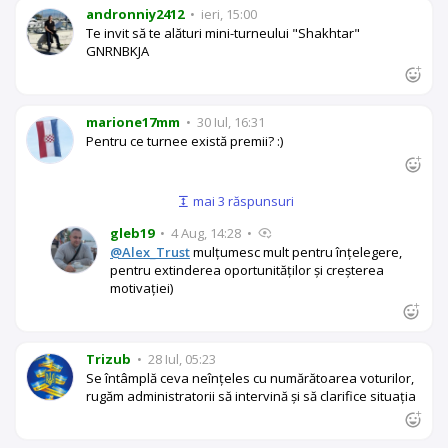
andronniy2412
•
ieri, 15:00
Te invit să te alături mini-turneului "Shakhtar"
GNRNBKJA
marione17mm
•
30 Iul, 16:31
Pentru ce turnee există premii? :)
mai 3 răspunsuri
gleb19
•
4 Aug, 14:28
•
@Alex_Trust
mulțumesc mult pentru înțelegere,
pentru extinderea oportunităților și creșterea
motivației)
Trizub
•
28 Iul, 05:23
Se întâmplă ceva neînțeles cu numărătoarea voturilor,
rugăm administratorii să intervină și să clarifice situația