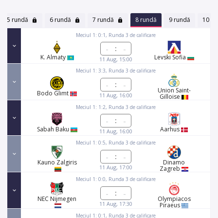
5 rundă
6 rundă
7 rundă
8 rundă
9 rundă
10 ru
Meciul 1: 0:1, Runda 3 de calificare
:
K. Almaty
Levski Sofia
11 Aug, 15:00
Meciul 1: 3:3, Runda 3 de calificare
:
Union Saint-
Bodo Glimt
11 Aug, 16:00
Gilloise
Meciul 1: 1:2, Runda 3 de calificare
:
Sabah Baku
Aarhus
11 Aug, 16:00
Meciul 1: 0:5, Runda 3 de calificare
:
Kauno Zalgiris
Dinamo
11 Aug, 17:00
Zagreb
Meciul 1: 0:0, Runda 3 de calificare
:
NEC Nijmegen
Olympiacos
11 Aug, 17:30
Piraeus
Meciul 1: 0:1, Runda 3 de calificare