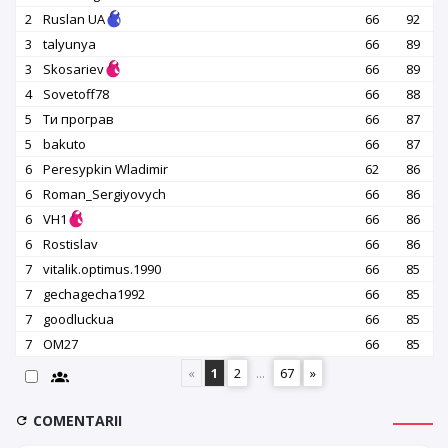
2
Ruslan UA
66
92
3
talyunya
66
89
3
Skosariev
66
89
4
Sovetoff78
66
88
5
Ти програв
66
87
5
bakuto
66
87
6
Peresypkin Wladimir
62
86
6
Roman_Sergiyovych
66
86
6
VH1
66
86
6
Rostislav
66
86
7
vitalik.optimus.1990
66
85
7
gechagecha1992
66
85
7
goodluckua
66
85
7
OM27
66
85
«
1
2
...
67
»
COMENTARII