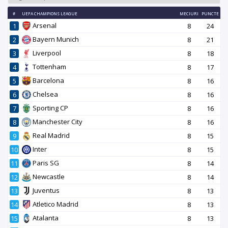
#
UEFA CHAMPIONS LEAGUE
MECIURI
PUNCTE
Arsenal
1
8
24
Bayern Munich
2
8
21
Liverpool
3
8
18
Tottenham
4
8
17
Barcelona
5
8
16
Chelsea
6
8
16
Sporting CP
7
8
16
Manchester City
8
8
16
Real Madrid
9
8
15
Inter
10
8
15
Paris SG
11
8
14
Newcastle
12
8
14
Juventus
13
8
13
Atletico Madrid
14
8
13
Atalanta
15
8
13