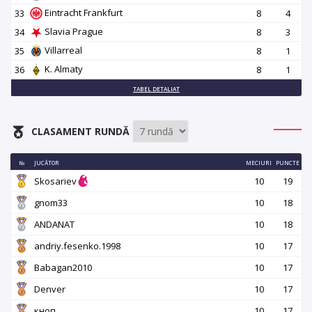
Eintracht Frankfurt
33
8
4
Slavia Prague
34
8
3
Villarreal
35
8
1
K. Almaty
36
8
1
TABEL DETALIAT
CLASAMENT RUNDĂ
№
JUCĂTOR
MECIURI
PUNCTE
Skosariev
10
19
gnom33
10
18
ANDANAT
10
18
andriy.fesenko.1998
10
17
Babagan2010
10
17
Denver
10
17
кноп
10
17