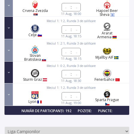
:
Crvena Zvezda
Hapoel Beer
11 Aug, 18:00
Sheva
Meciul 1: 1:2, Runda 3 de calificare
:
Ararat
Celje
11 Aug, 18:15
Armenia
Meciul 1: 2:1, Runda 3 de calificare
:
Slovan
Mjallby AIF
11 Aug, 18:15
Bratislava
Meciul 1: 0:2, Runda 3 de calificare
:
Sturm Graz
Fenerbahce
11 Aug, 18:30
Meciul 1: 1:2, Runda 3 de calificare
:
Sparta Prague
Lyon
11 Aug, 19:00
NUMĂR DE PARTICIPANȚI: 192
POZIȚIE:
PUNCTE: