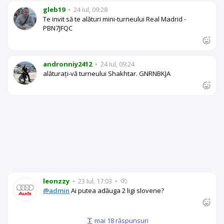
gleb19
•
24 Iul, 09:28
Te invit să te alături mini-turneului Real Madrid -
PBN7JFQC
andronniy2412
•
24 Iul, 09:24
alăturați-vă turneului Shakhtar. GNRNBKJA
leonzzy
•
23 Iul, 17:03
•
@admin
Ai putea adăuga 2 ligi slovene?
mai 18 răspunsuri