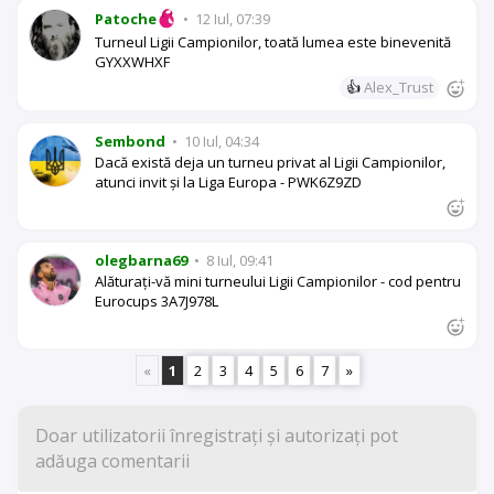
Patoche
•
12 Iul, 07:39
Turneul Ligii Campionilor, toată lumea este binevenită
GYXXWHXF
👍
Alex_Trust
Sembond
•
10 Iul, 04:34
Dacă există deja un turneu privat al Ligii Campionilor,
atunci invit și la Liga Europa - PWK6Z9ZD
olegbarna69
•
8 Iul, 09:41
Alăturați-vă mini turneului Ligii Campionilor - cod pentru
Eurocups 3A7J978L
«
1
2
3
4
5
6
7
»