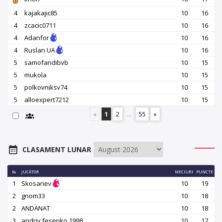
4
kajakajic85
10
16
4
zcacic0711
10
16
4
Adanfor
10
16
4
Ruslan UA
10
16
5
samofandibvb
10
15
5
mukola
10
15
5
polkovniksv74
10
15
5
alloexpert7212
10
15
«
1
2
...
55
»
CLASAMENT LUNAR
№
JUCĂTOR
MECIURI
PUNCTE
1
Skosariev
10
19
2
gnom33
10
18
2
ANDANAT
10
18
3
andriy.fesenko.1998
10
17