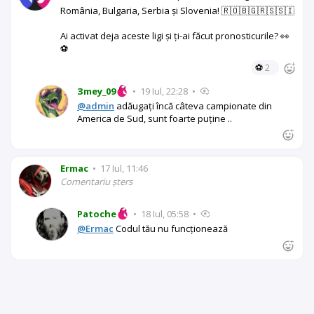
România, Bulgaria, Serbia și Slovenia! 🇷🇴🇧🇬🇷🇸🇸🇮
Ai activat deja aceste ligi și ți-ai făcut pronosticurile? 👀
⚽
⚽
2
Зmey_09
•
19 Iul, 22:28
•
@admin
adăugați încă câteva campionate din
America de Sud, sunt foarte puține ..
Ermac
•
17 Iul, 11:46
Comentariu șters
Patoche
•
18 Iul, 05:58
•
@Ermac
Codul tău nu funcționează