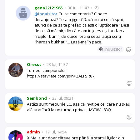
gena22121965
•
30 Iul, 11:47
•
@Inquisitor
Cu ce comentariu? Cine te
deranjează? Te-am jignit? Dacă nu ai ce să spui,
atunci de ce să te prefaci că ești o luptătoare? Deși
de ce să mă mir, din câte am înțeles ești un fan al
"rușilor buni", de obicei orci și separatiști scriu
"harosh bukhat'"... Lasă-mă în pace.
🙃
Inquisitor
Oresst
•
23 Iul, 14:37
Turneul campionului
https://stavrate.com/join/QAEFSR87
Sembond
•
23 Iul, 09:21
Astăzi sunt meciurile LC, așa că invit pe cei care nu s-au
alăturat încă la un turneu privat - MY9WH83Q
admin
•
17 Iul, 14:54
⏳ Mai sunt doar câteva ore până la startul ligilor din