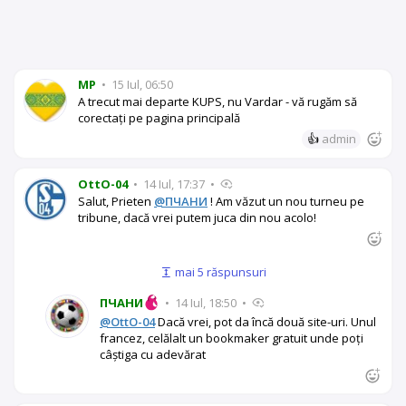
MP
•
15 Iul, 06:50
A trecut mai departe KUPS, nu Vardar - vă rugăm să
corectați pe pagina principală
👍
admin
OttO-04
•
14 Iul, 17:37
•
Salut, Prieten
@ПЧАНИ
! Am văzut un nou turneu pe
tribune, dacă vrei putem juca din nou acolo!
mai 5 răspunsuri
ПЧАНИ
•
14 Iul, 18:50
•
@OttO-04
Dacă vrei, pot da încă două site-uri. Unul
francez, celălalt un bookmaker gratuit unde poți
câștiga cu adevărat