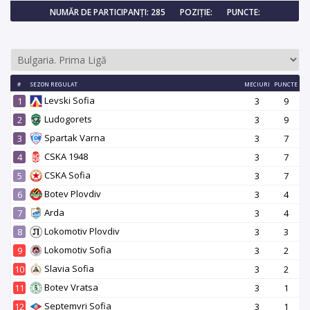
NUMĂR DE PARTICIPANȚI: 285
POZIȚIE:
PUNCTE:
#
SEZON REGULAT
MECIURI
PUNCTE
Levski Sofia
1
3
9
Ludogorets
2
3
9
Spartak Varna
3
3
7
CSKA 1948
4
3
7
CSKA Sofia
5
3
7
Botev Plovdiv
6
3
4
Arda
7
3
4
Lokomotiv Plovdiv
8
3
3
Lokomotiv Sofia
9
3
2
Slavia Sofia
10
3
2
Botev Vratsa
11
3
1
Septemvri Sofia
12
3
1