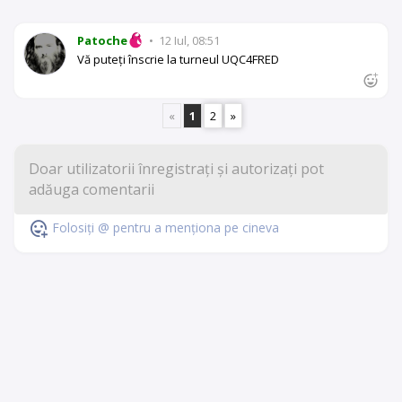
Patoche
•
12 Iul, 08:51
Vă puteți înscrie la turneul UQC4FRED
«
1
2
»
Folosiți @ pentru a menționa pe cineva