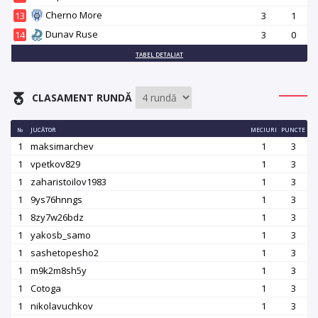
Cherno More
13
3
1
Dunav Ruse
14
3
0
TABEL DETALIAT
CLASAMENT RUNDĂ
№
JUCĂTOR
MECIURI
PUNCTE
1
maksimarchev
1
3
1
vpetkov829
1
3
1
zaharistoilov1983
1
3
1
9ys76hnngs
1
3
1
8zy7w26bdz
1
3
1
yakosb_samo
1
3
1
sashetopesho2
1
3
1
m9k2m8sh5y
1
3
1
Cotoga
1
3
1
nikolavuchkov
1
3