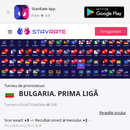
StavRate App
Free
4.9
3z
3z
3z
4z
4z
13z
6z
14z
14z
7z
6z
20z
13h
13z
21h
17h
17h
19h
6z
17h
14z
15h
1z
14h
21z
18h
17h
16h
15h
17h
14z
16h
12h
11h
17h
18h
21h
7z
18h
18h
5z
2h
21h
39z
21h
1h
23h
8z
47z
69z
4z
152z
Turneu de pronosticuri
BULGARIA. PRIMA LIGĂ
Turneu oficial StavRate
·
546
Regulile jocului
Scor exact:
+3
Rezultat corect al meciului:
+2
Rezultat incorect:
0