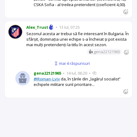
CSKA Sofia - al treilea pretendent (coeficient 4,00).
Alex_Trust
•
13 Iul, 07:25
Sezonul acesta ar trebui să fie interesant în Bulgaria. În
sfârșit, dominația unei echipe s-a încheiat și pot exista
mai mulți pretendenți la titlu în acest sezon.
👍
gena22121965
mai 4 răspunsuri
gena22121965
•
14 Iul, 06:20
•
@Roman-Lviv
da, în țările din „lagărul socialist”
echipele militare sunt prioritare...