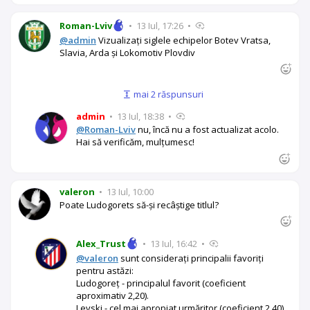
Roman-Lviv
•
13 Iul, 17:26
•
@admin
Vizualizați siglele echipelor Botev Vratsa,
Slavia, Arda și Lokomotiv Plovdiv
mai 2 răspunsuri
admin
•
13 Iul, 18:38
•
@Roman-Lviv
nu, încă nu a fost actualizat acolo.
Hai să verificăm, mulțumesc!
valeron
•
13 Iul, 10:00
Poate Ludogorets să-și recâștige titlul?
Alex_Trust
•
13 Iul, 16:42
•
@valeron
sunt considerați principalii favoriți
pentru astăzi:
Ludogoreț - principalul favorit (coeficient
aproximativ 2,20).
Levski - cel mai apropiat urmăritor (coeficient 2,40).