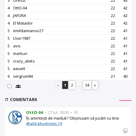
3
Oresst
22
43
4
OttO-04
22
42
4
JAFORA
22
42
4
El Matador
22
42
5
emildamianov27
22
41
5
User1987
22
41
5
avis
22
41
5
markun
22
41
5
crazy_aleks
22
41
5
женя9
22
41
6
sergrum84
21
40
«
1
2
...
34
»
COMENTARII
OttO-04
•
27 Iul, 18:00
•
Îți amintești de Haiduk? Obișnuiam să jucăm cu tine
@alik.khudinets.19