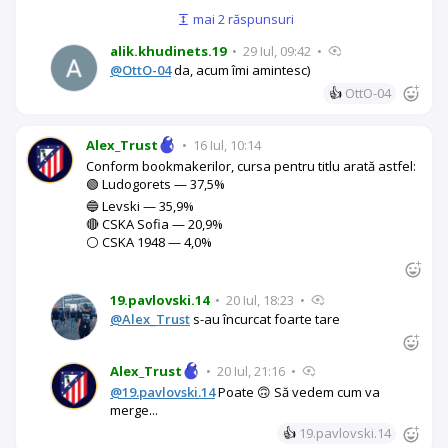
mai 2 răspunsuri
alik.khudinets.19
•
29 Iul, 09:42
•
@OttO-04
da, acum îmi amintesc)
👍
OttO-04
Alex_Trust
•
16 Iul, 10:14
Conform bookmakerilor, cursa pentru titlu arată astfel:
🟢 Ludogorets — 37,5%
🔵 Levski — 35,9%
🔴 CSKA Sofia — 20,9%
⚪ CSKA 1948 — 4,0%
19.pavlovski.14
•
20 Iul, 18:23
•
@Alex_Trust
s-au încurcat foarte tare
Alex_Trust
•
20 Iul, 21:16
•
@19.pavlovski.14
Poate 🙃 Să vedem cum va
merge...
👍
19.pavlovski.14