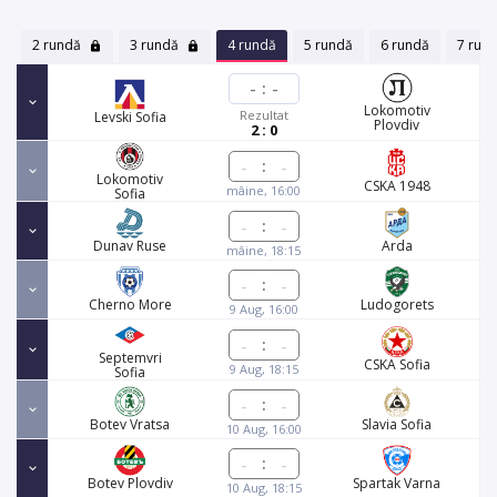
2 rundă
3 rundă
4 rundă
5 rundă
6 rundă
7 run
-
:
-
Lokomotiv
Rezultat
Levski Sofia
Plovdiv
2 : 0
:
Lokomotiv
CSKA 1948
mâine, 16:00
Sofia
:
Dunav Ruse
Arda
mâine, 18:15
:
Cherno More
Ludogorets
9 Aug, 16:00
:
Septemvri
CSKA Sofia
9 Aug, 18:15
Sofia
:
Botev Vratsa
Slavia Sofia
10 Aug, 16:00
:
Botev Plovdiv
Spartak Varna
10 Aug, 18:15