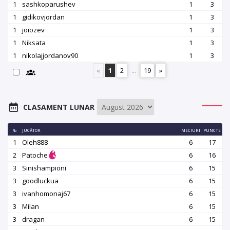
1
sashkoparushev
1
3
1
gidikovjordan
1
3
1
joiozev
1
3
1
Niksata
1
3
1
nikolajjordanov90
1
3
«
1
2
...
19
»
CLASAMENT LUNAR
№
JUCĂTOR
MECIURI
PUNCTE
1
Oleh888
6
17
2
Patoche
6
16
3
Sinishampioni
6
15
3
goodluckua
6
15
3
ivanhomonaj67
6
15
3
Milan
6
15
3
dragan
6
15