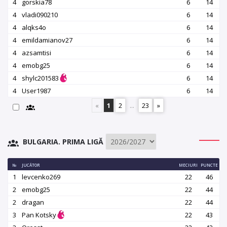
4
gorskia78
6
14
4
vladi090210
6
14
4
alqks4o
6
14
4
emildamianov27
6
14
4
azsamtisi
6
14
4
emobg25
6
14
4
shylc201583
6
14
4
User1987
6
14
«
1
2
...
23
»
BULGARIA. PRIMA LIGĂ
№
JUCĂTOR
MECIURI
PUNCTE
1
levcenko269
22
46
2
emobg25
22
44
2
dragan
22
44
3
Pan Kotsky
22
43