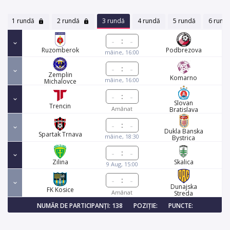
1 rundă
2 rundă
3 rundă
4 rundă
5 rundă
6 rund
:
Ruzomberok
Podbrezova
mâine, 16:00
:
Zemplin
Komarno
mâine, 16:00
Michalovce
:
Slovan
Trencin
Amânat
Bratislava
:
Dukla Banska
Spartak Trnava
mâine, 18:30
Bystrica
:
Zilina
Skalica
9 Aug, 15:00
:
Dunajska
FK Kosice
Amânat
Streda
NUMĂR DE PARTICIPANȚI: 138
POZIȚIE:
PUNCTE: