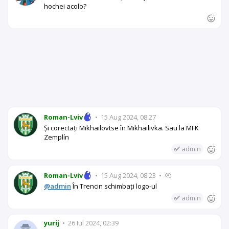
hochei acolo?
Roman-Lviv
•
15 Aug 2024, 08:27
Și corectați Mikhailovtse în Mikhailivka. Sau la MFK
Zemplín
✅
admin
Roman-Lviv
•
15 Aug 2024, 08:23
•
@admin
În Trencin schimbați logo-ul
✅
admin
yurij
•
26 Iul 2024, 02:39