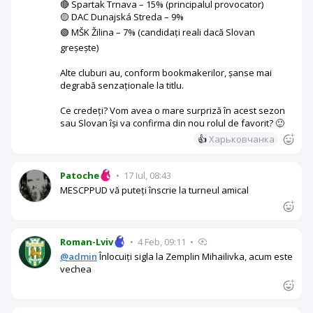
🔴 Spartak Trnava – 15% (principalul provocator)
🟡 DAC Dunajská Streda – 9%
🟢 MŠK Žilina – 7% (candidați reali dacă Slovan
greșește)
Alte cluburi au, conform bookmakerilor, șanse mai
degrabă senzaționale la titlu.
Ce credeți? Vom avea o mare surpriză în acest sezon
sau Slovan își va confirma din nou rolul de favorit? 🙂
👍
Харьковчанка
Patoche
•
17 Iul, 08:43
MESCPPUD vă puteți înscrie la turneul amical
Roman-Lviv
•
4 Feb, 09:11
•
@admin
Înlocuiți sigla la Zemplin Mihailivka, acum este
vechea