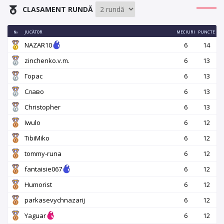
CLASAMENT RUNDĂ
№
JUCĂTOR
MECIURI
PUNCTE
NAZAR10
6
14
zinchenko.v.m.
6
13
Горас
6
13
Славо
6
13
Christopher
6
13
Iwulo
6
12
TibiMiko
6
12
tommy-runa
6
12
fantaisie067
6
12
Humorist
6
12
parkasevychnazarij
6
12
Yaguar
6
12