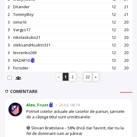
2
DXander
12
21
2
TommyBoy
12
21
3
sima16
12
20
3
Vargys17
12
20
3
nikolaskubo21
12
20
3
oleksandrkudrin331
12
20
3
levcenko269
12
20
3
NAZAR10
12
20
3
Forsider
12
20
«
1
2
...
22
»
COMENTARII
Alex_Trust
•
26 Iul, 08:19
Potrivit cotelor actuale ale caselor de pariuri, șansele
de a câștiga titlul sunt următoarele:
🔵 Slovan Bratislava – 58% (încă clar favorit, dar nu la
fel de dominant cum ar părea)