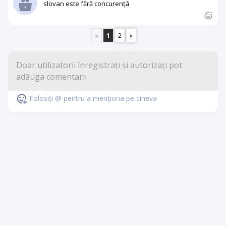
slovan este fără concurență
«
1
2
»
Folosiți @ pentru a menționa pe cineva