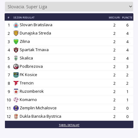
#
SEZON REGULAT
MECIURI
PUNCTE
Slovan Bratislava
1
2
6
Dunajska Streda
2
2
4
Zilina
3
2
4
Spartak Trnava
4
2
4
Skalica
5
2
4
Podbrezova
6
2
3
FK Kosice
7
2
2
Trencin
8
2
2
Ruzomberok
9
2
1
Komarno
10
2
1
Zemplin Michalovce
11
2
0
Dukla Banska Bystrica
12
2
0
TABEL DETALIAT