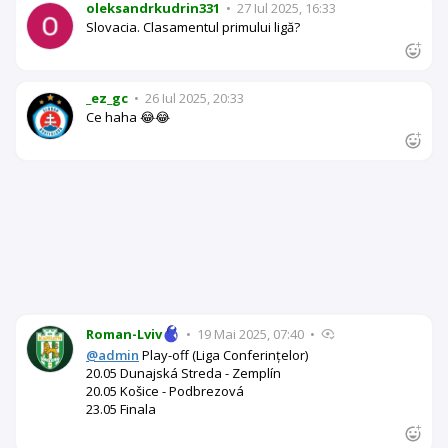
oleksandrkudrin331
•
27 Iul 2025, 16:33
Slovacia. Clasamentul primului ligă?
_ez_gc
•
26 Iul 2025, 20:33
Ce haha 😂😂
Roman-Lviv
•
19 Mai 2025, 07:40
•
@admin
Play-off (Liga Conferințelor)
20.05 Dunajská Streda - Zemplín
20.05 Košice - Podbrezová
23.05 Finala