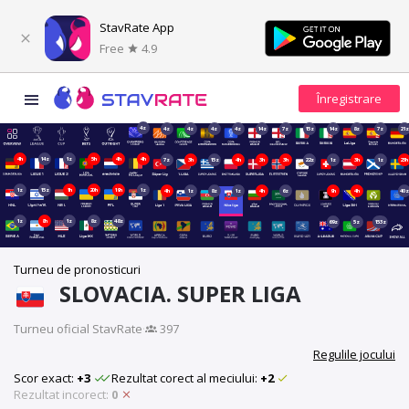
StavRate App
Free
4.9
4z
4z
4z
4z
4z
14z
7z
15z
14z
8z
7z
21z
4h
14z
1z
5h
4h
4h
7z
3h
15z
4h
3h
3h
22z
1z
3h
1z
23h
1z
15z
1h
20h
19h
1z
4h
1z
8z
1z
4h
6z
9h
4h
40z
1z
8h
1z
8z
48z
69z
5z
153z
Turneu de pronosticuri
SLOVACIA. SUPER LIGA
Turneu oficial StavRate
·
397
Regulile jocului
Scor exact:
+3
Rezultat corect al meciului:
+2
Rezultat incorect:
0