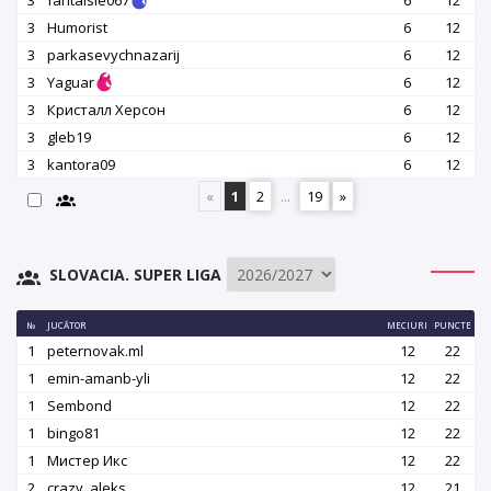
3
fantaisie067
6
12
3
Humorist
6
12
3
parkasevychnazarij
6
12
3
Yaguar
6
12
3
Кристалл Херсон
6
12
3
gleb19
6
12
3
kantora09
6
12
«
1
2
...
19
»
SLOVACIA. SUPER LIGA
№
JUCĂTOR
MECIURI
PUNCTE
1
peternovak.ml
12
22
1
emin-amanb-yli
12
22
1
Sembond
12
22
1
bingo81
12
22
1
Мистер Икс
12
22
2
crazy_aleks
12
21