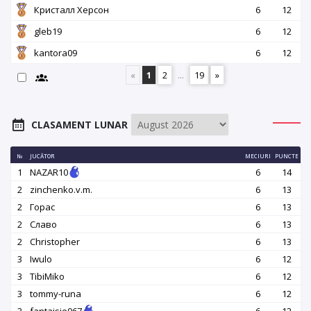
Кристалл Херсон
6
12
gleb19
6
12
kantora09
6
12
«
1
2
...
19
»
CLASAMENT LUNAR
№
JUCĂTOR
MECIURI
PUNCTE
1
NAZAR10
6
14
2
zinchenko.v.m.
6
13
2
Горас
6
13
2
Славо
6
13
2
Christopher
6
13
3
Iwulo
6
12
3
TibiMiko
6
12
3
tommy-runa
6
12