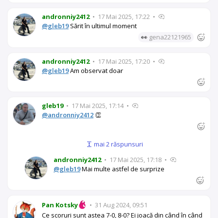
andronniy2412
•
17 Mai 2025, 17:22
•
@gleb19
Sărit în ultimul moment
👀
gena22121965
andronniy2412
•
17 Mai 2025, 17:20
•
@gleb19
Am observat doar
gleb19
•
17 Mai 2025, 17:14
•
@andronniy2412
👏
mai 2 răspunsuri
andronniy2412
•
17 Mai 2025, 17:18
•
@gleb19
Mai multe astfel de surprize
Pan Kotsky
•
31 Aug 2024, 09:51
Ce scoruri sunt astea 7-0, 8-0? Ei joacă din când în când