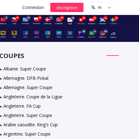
Connexion
6j
13h
14j
11h
1j
10h
21j
14h
13h
12h
11h
69j
4j
152j
COUPES
Albanie. Super Coupe
Allemagne. DFB-Pokal
Allemagne. Super Coupe
Angleterre. Coupe de la Ligue
Angleterre. FA Cup
Angleterre. Super Coupe
Arabie saoudite. King's Cup
Argentine. Super Coupe