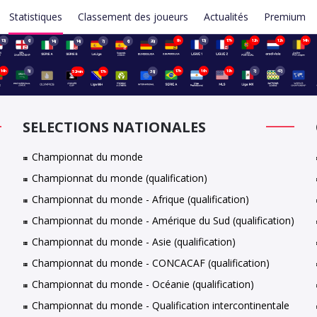
Statistiques
Classement des joueurs
Actualités
Premium
13j
6j
9h
13j
17h
12h
12h
14h
14j
14j
7j
6j
20j
14h
5j
17h
16h
18h
7j
47j
52min
17h
39j
SELECTIONS NATIONALES
Championnat du monde
Championnat du monde (qualification)
Championnat du monde - Afrique (qualification)
Championnat du monde - Amérique du Sud (qualification)
Championnat du monde - Asie (qualification)
Championnat du monde - CONCACAF (qualification)
Championnat du monde - Océanie (qualification)
Championnat du monde - Qualification intercontinentale