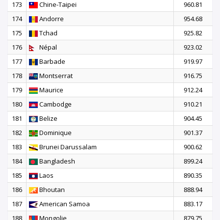
173
Chine-Taipei
960.81
174
Andorre
954.68
175
Tchad
925.82
176
Népal
923.02
177
Barbade
919.97
178
Montserrat
916.75
179
Maurice
912.24
180
Cambodge
910.21
181
Belize
904.45
182
Dominique
901.37
183
Brunei Darussalam
900.62
184
Bangladesh
899.24
185
Laos
890.35
186
Bhoutan
888.94
187
American Samoa
883.17
188
Mongolie
879.75