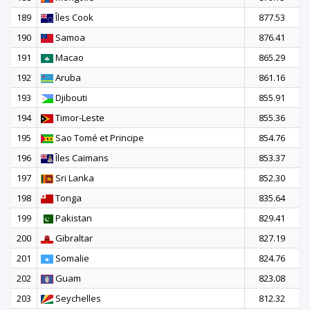
189
Îles Cook
877.53
190
Samoa
876.41
191
Macao
865.29
192
Aruba
861.16
193
Djibouti
855.91
194
Timor-Leste
855.36
195
Sao Tomé et Principe
854.76
196
Îles Caïmans
853.37
197
Sri Lanka
852.30
198
Tonga
835.64
199
Pakistan
829.41
200
Gibraltar
827.19
201
Somalie
824.76
202
Guam
823.08
203
Seychelles
812.32