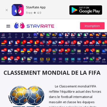
StavRate App
Free
4.9
3j
3j
3j
3j
3j
13j
6j
14j
13j
7j
6j
20j
6h
13j
13h
9h
9h
11h
6j
10h
14j
7h
1j
7h
21j
11h
10h
9h
8h
10h
14j
8h
5h
4h
10h
10h
13h
7j
11h
11h
5j
17h
14h
39j
14h
12h
15h
7j
47j
69j
4j
152j
CLASSEMENT MONDIAL DE LA FIFA
Le Classement mondial FIFA
reflète l'équilibre actuel des forces
dans le football international
masculin et classe les équipes