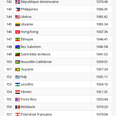
142
République dominicaine
1074.46
143
Philippines
1066.35
144
Libéria
1065.62
145
Lituanie
1065.34
146
Hong-Kong
1047.36
147
Éthiopie
1046.41
148
Îles Salomon
1045.58
149
Saint-Kitts-et-Nevis
1041.53
150
Nouvelle-Calédonie
1039.55
151
Guyane
1037.34
152
Fidji
1035.11
153
Lesotho
1034.10
154
Yémen
1021.25
155
Porto Rico
1020.44
156
Moldavie
1019.20
157
Polynésie française
1019.04