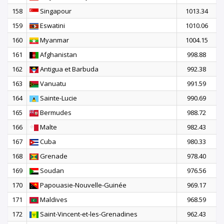
158
Singapour
1013.34
159
Eswatini
1010.06
160
Myanmar
1004.15
161
Afghanistan
998.88
162
Antigua et Barbuda
992.38
163
Vanuatu
991.59
164
Sainte-Lucie
990.69
165
Bermudes
988.72
166
Malte
982.43
167
Cuba
980.33
168
Grenade
978.40
169
Soudan
976.56
170
Papouasie-Nouvelle-Guinée
969.17
171
Maldives
968.59
172
Saint-Vincent-et-les-Grenadines
962.43