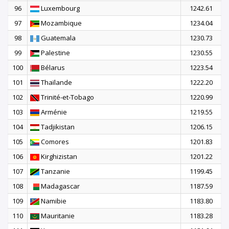
96
Luxembourg
1242.61
97
Mozambique
1234.04
98
Guatemala
1230.73
99
Palestine
1230.55
100
Bélarus
1223.54
101
Thaïlande
1222.20
102
Trinité-et-Tobago
1220.99
103
Arménie
1219.55
104
Tadjikistan
1206.15
105
Comores
1201.83
106
Kirghizistan
1201.22
107
Tanzanie
1199.45
108
Madagascar
1187.59
109
Namibie
1183.80
110
Mauritanie
1183.28