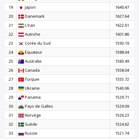
19
Japon
1640.47
20
Danemark
1627.64
21
L'Iran
1622.61
22
Autriche
1601.86
23
Corée du Sud
1593.19
24
Équateur
1588.04
25
Australie
1583.49
26
Canada
1558.04
27
Turquie
1555.72
28
Ukraine
1543.06
29
Panama
1529.71
30
Pays de Galles
1529.09
31
Norvège
1526.23
32
Suède
1524.62
33
Russie
1521.74