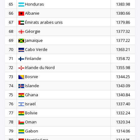
65
Honduras
1383.98
66
Albanie
1380.66
67
Émirats arabes unis
1379.86
68
Géorgie
1377.32
69
Jamaïque
1377.22
70
Cabo Verde
1363.21
71
Finlande
1358.72
72
Irlande du Nord
1355.98
73
Bosnie
1344.25
74
Islande
1343.09
75
Ghana
1340.84
76
Israël
1337.40
77
Bolivie
1332.24
78
Oman
1320.34
79
Gabon
1314.06