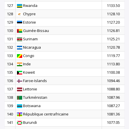
127
Rwanda
1133.50
128
Chypre
1128.10
129
Estonie
1127.20
130
Guinée-Bissau
1126.81
131
Surinam
1125.21
132
Nicaragua
1120.78
133
Congo
1119.77
134
Inde
1113.80
135
Koweït
1100.38
136
Faroe-Islands
1094.46
137
Lettonie
1088.80
138
Turkménistan
1087.96
139
Botswana
1087.27
140
République centrafricaine
1081.36
141
Burundi
1077.05