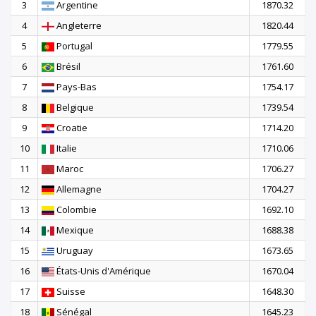
3
Argentine
1870.32
4
Angleterre
1820.44
5
Portugal
1779.55
6
Brésil
1761.60
7
Pays-Bas
1754.17
8
Belgique
1739.54
9
Croatie
1714.20
10
Italie
1710.06
11
Maroc
1706.27
12
Allemagne
1704.27
13
Colombie
1692.10
14
Mexique
1688.38
15
Uruguay
1673.65
16
États-Unis d'Amérique
1670.04
17
Suisse
1648.30
18
Sénégal
1645.23