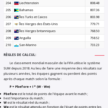
204
Liechtenstein
808.48
205
Bahamas
807.36
206
Îles Turks et Caicos
803.98
207
Îles Vierges des États-Unis
779.71
208
Îles Vierges britanniques
768.50
209
Anguilla
758.52
210
San-Marino
733.23
RÈGLES DE CALCUL:
Le classement mondial masculin de la FIFA utilise le système
SUM depuis 2018. Au lieu de faire une moyenne des résultats sur
plusieurs années, les équipes gagnent ou perdent des points
après chaque match selon la formule :
P = Pbefore + I * (W - We)
Pbefore
est le total de points de l'équipe avant le match ;
I
est l'importance du match ;
W
est le résultat réel du match ;
We
est le résultat attendu en fonction de l'écart de points entre les