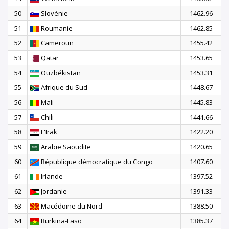
50
Slovénie
1462.96
51
Roumanie
1462.85
52
Cameroun
1455.42
53
Qatar
1453.65
54
Ouzbékistan
1453.31
55
Afrique du Sud
1448.67
56
Mali
1445.83
57
Chili
1441.66
58
L'Irak
1422.20
59
Arabie Saoudite
1420.65
60
République démocratique du Congo
1407.60
61
Irlande
1397.52
62
Jordanie
1391.33
63
Macédoine du Nord
1388.50
64
Burkina-Faso
1385.37