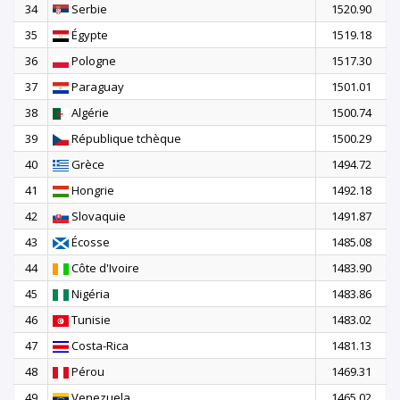
34
Serbie
1520.90
35
Égypte
1519.18
36
Pologne
1517.30
37
Paraguay
1501.01
38
Algérie
1500.74
39
République tchèque
1500.29
40
Grèce
1494.72
41
Hongrie
1492.18
42
Slovaquie
1491.87
43
Écosse
1485.08
44
Côte d'Ivoire
1483.90
45
Nigéria
1483.86
46
Tunisie
1483.02
47
Costa-Rica
1481.13
48
Pérou
1469.31
49
Venezuela
1465.02