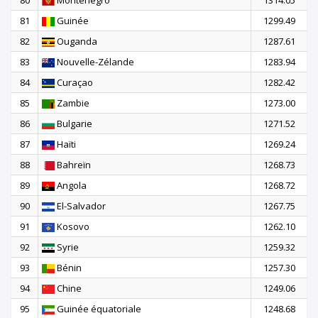
80
Monténégro
1314.05
81
Guinée
1299.49
82
Ouganda
1287.61
83
Nouvelle-Zélande
1283.94
84
Curaçao
1282.42
85
Zambie
1273.00
86
Bulgarie
1271.52
87
Haïti
1269.24
88
Bahreïn
1268.73
89
Angola
1268.72
90
El-Salvador
1267.75
91
Kosovo
1262.10
92
Syrie
1259.32
93
Bénin
1257.30
94
Chine
1249.06
95
Guinée équatoriale
1248.68