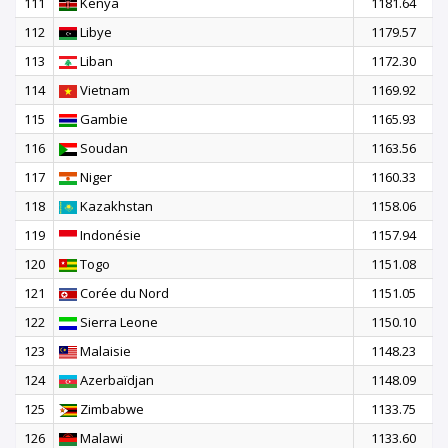
111
Kenya
1181.64
112
Libye
1179.57
113
Liban
1172.30
114
Vietnam
1169.92
115
Gambie
1165.93
116
Soudan
1163.56
117
Niger
1160.33
118
Kazakhstan
1158.06
119
Indonésie
1157.94
120
Togo
1151.08
121
Corée du Nord
1151.05
122
Sierra Leone
1150.10
123
Malaisie
1148.23
124
Azerbaïdjan
1148.09
125
Zimbabwe
1133.75
126
Malawi
1133.60