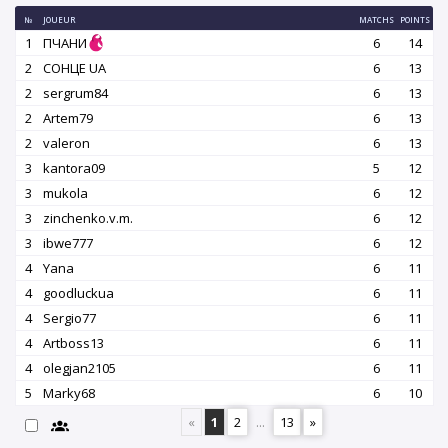
№
JOUEUR
MATCHS
POINTS
1
ПЧАНИ
6
14
2
СОНЦЕ UA
6
13
2
sergrum84
6
13
2
Artem79
6
13
2
valeron
6
13
3
kantora09
5
12
3
mukola
6
12
3
zinchenko.v.m.
6
12
3
ibwe777
6
12
4
Yana
6
11
4
goodluckua
6
11
4
Sergio77
6
11
4
Artboss13
6
11
4
olegjan2105
6
11
5
Marky68
6
10
«
1
2
...
13
»