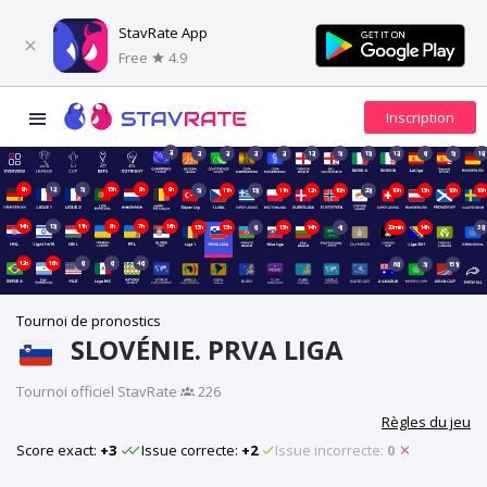
StavRate App
Free
4.9
2j
2j
2j
2j
2j
12j
5j
13j
12j
6j
5j
19j
9h
12j
5j
15h
8h
9h
5j
11h
13j
11h
12h
10h
20j
10h
13h
10h
10h
14h
13j
11h
8h
7h
16h
13h
13h
6j
13h
14h
4j
20min
14h
38j
12h
16h
6j
6j
46j
68j
3j
151j
Tournoi de pronostics
SLOVÉNIE. PRVA LIGA
Tournoi officiel StavRate
·
226
Règles du jeu
Score exact:
+3
Issue correcte:
+2
Issue incorrecte:
0