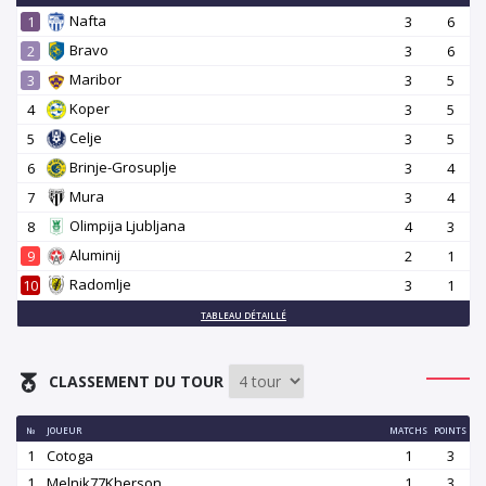
Nafta
1
3
6
Bravo
2
3
6
Maribor
3
3
5
Koper
4
3
5
Celje
5
3
5
Brinje-Grosuplje
6
3
4
Mura
7
3
4
Olimpija Ljubljana
8
4
3
Aluminij
9
2
1
Radomlje
10
3
1
TABLEAU DÉTAILLÉ
CLASSEMENT DU TOUR
№
JOUEUR
MATCHS
POINTS
1
Cotoga
1
3
1
Melnik77Kherson
1
3