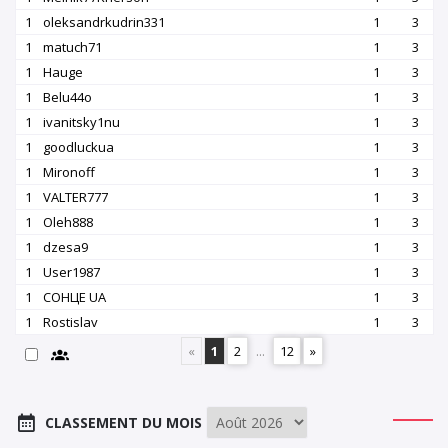
1
oleksandrkudrin331
1
3
1
matuch71
1
3
1
Hauge
1
3
1
Belu44o
1
3
1
ivanitsky1nu
1
3
1
goodluckua
1
3
1
Mironoff
1
3
1
VALTER777
1
3
1
Oleh888
1
3
1
dzesa9
1
3
1
User1987
1
3
1
СОНЦЕ UA
1
3
1
Rostislav
1
3
«
1
2
...
12
»
CLASSEMENT DU MOIS