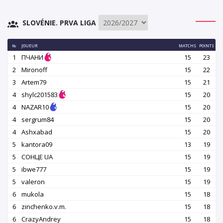
SLOVÉNIE. PRVA LIGA
№
JOUEUR
MATCHS
POINTS
1
ПЧАНИ
15
23
2
Mironoff
15
22
3
Artem79
15
21
4
shylc201583
15
20
4
NAZAR10
15
20
4
sergrum84
15
20
4
Ashxabad
15
20
5
kantora09
13
19
5
СОНЦЕ UA
15
19
5
ibwe777
15
19
5
valeron
15
19
6
mukola
15
18
6
zinchenko.v.m.
15
18
6
CrazyAndrey
15
18