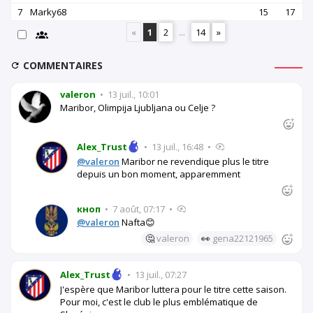
7
Marky68
15
17
«
1
2
...
14
»
COMMENTAIRES
valeron
•
13 juil., 10:01
Maribor, Olimpija Ljubljana ou Celje ?
Alex_Trust
•
13 juil., 16:48
•
@valeron
Maribor ne revendique plus le titre
depuis un bon moment, apparemment
кноп
•
7 août, 07:17
•
@valeron
Nafta😊
🤔
valeron
👀
gena22121965
Alex_Trust
•
13 juil., 07:27
J'espère que Maribor luttera pour le titre cette saison.
Pour moi, c'est le club le plus emblématique de