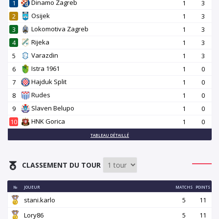
Dinamo Zagreb
1
1
3
Osijek
2
1
3
Lokomotiva Zagreb
3
1
3
Rijeka
4
1
3
Varazdin
5
1
3
Istra 1961
6
1
0
Hajduk Split
7
1
0
Rudes
8
1
0
Slaven Belupo
9
1
0
HNK Gorica
10
1
0
TABLEAU DÉTAILLÉ
CLASSEMENT DU TOUR
№
JOUEUR
MATCHS
POINTS
stani.karlo
5
11
Lory86
5
11