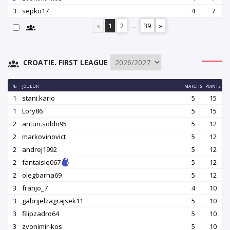
3
sepko17
4
7
«
1
2
...
39
»
CROATIE. FIRST LEAGUE
№
JOUEUR
MATCHS
POINTS
1
stani.karlo
5
15
1
Lory86
5
15
2
antun.soldo95
5
12
2
markovinovict
5
12
2
andrej1992
5
12
2
fantaisie067
5
12
2
olegbarna69
5
12
3
franjo_7
4
10
3
gabrijelzagrajsek11
5
10
3
filipzadro64
5
10
3
zvonimir-kos
5
10