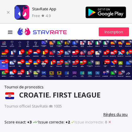
StavRate App
Free
4.9
3j
3j
3j
3j
3j
13j
6j
14j
14j
7j
6j
20j
11h
13j
19h
15h
15h
17h
6j
15h
14j
13h
1j
12h
21j
16h
15h
14h
13h
15h
14j
14h
10h
9h
15h
16h
19h
7j
16h
16h
5j
18min
19h
39j
19h
1h
21h
7j
47j
69j
4j
152j
Tournoi de pronostics
CROATIE. FIRST LEAGUE
Tournoi officiel StavRate
·
1005
Règles du jeu
Score exact:
+3
Issue correcte:
+2
Issue incorrecte:
0