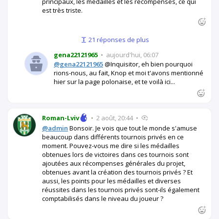
principaux, les médailles et les récompenses, ce qui
est très triste.
21 réponses de plus
gena22121965
•
aujourd'hui, 06:07
@gena22121965
@Inquisitor, eh bien pourquoi
rions-nous, au fait, Knop et moi t'avons mentionné
hier sur la page polonaise, et te voilà ici...
Roman-Lviv
•
2 août, 20:44
•
@admin
Bonsoir. Je vois que tout le monde s'amuse
beaucoup dans différents tournois privés en ce
moment. Pouvez-vous me dire si les médailles
obtenues lors de victoires dans ces tournois sont
ajoutées aux récompenses générales du projet,
obtenues avant la création des tournois privés ? Et
aussi, les points pour les médailles et diverses
réussites dans les tournois privés sont-ils également
comptabilisés dans le niveau du joueur ?