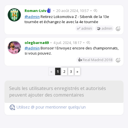
Roman-Lviv
•
20 août 2024, 10:57
•
@admin
Retirez Lokomotiva Z - Sibenik de la 13e
tournée et échangez-le avec la 4e tournée
✅
admin
🤝
admin
olegbarna69
•
4 juil. 2024, 18:17
•
@admin
Bonsoir ! Envoyez encore des championnats,
si vous pouvez.
👍
Real Madrid 2018
«
1
2
3
»
Utilisez @ pour mentionner quelqu'un