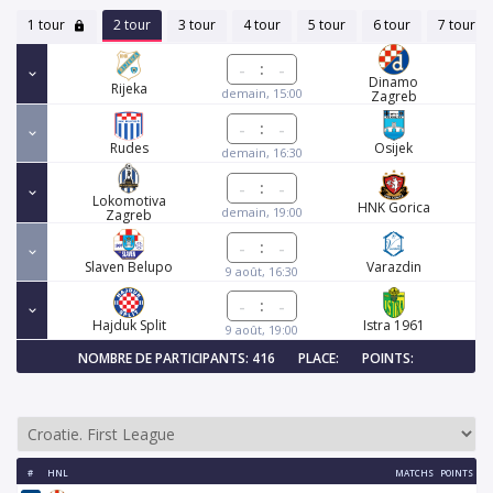
1 tour
2 tour
3 tour
4 tour
5 tour
6 tour
7 tour
:
Dinamo
Rijeka
demain, 15:00
Zagreb
:
Rudes
Osijek
demain, 16:30
:
Lokomotiva
HNK Gorica
demain, 19:00
Zagreb
:
Slaven Belupo
Varazdin
9 août, 16:30
:
Hajduk Split
Istra 1961
9 août, 19:00
NOMBRE DE PARTICIPANTS: 416
PLACE:
POINTS:
#
HNL
MATCHS
POINTS