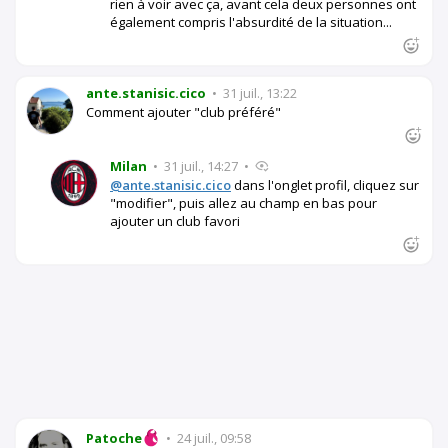
rien à voir avec ça, avant cela deux personnes ont
également compris l'absurdité de la situation...
ante.stanisic.cico
•
31 juil., 13:22
Comment ajouter "club préféré"
Milan
•
31 juil., 14:27
•
@ante.stanisic.cico
dans l'onglet profil, cliquez sur
"modifier", puis allez au champ en bas pour
ajouter un club favori
Patoche
•
24 juil., 09:58