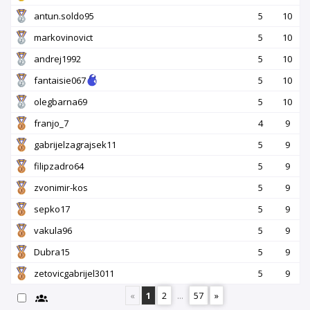
antun.soldo95
5
10
markovinovict
5
10
andrej1992
5
10
fantaisie067
5
10
olegbarna69
5
10
franjo_7
4
9
gabrijelzagrajsek11
5
9
filipzadro64
5
9
zvonimir-kos
5
9
sepko17
5
9
vakula96
5
9
Dubra15
5
9
zetovicgabrijel3011
5
9
«
1
2
...
57
»