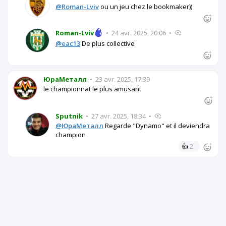
@Roman-Lviv
ou un jeu chez le bookmaker))
Roman-Lviv
•
24 avr. 2025, 20:06
•
@eac13
De plus collective
ЮраМеталл
•
23 avr. 2025, 17:39
le championnat le plus amusant
Sputnik
•
27 avr. 2025, 18:34
•
@ЮраМеталл
Regarde "Dynamo" et il deviendra
champion
👍
2