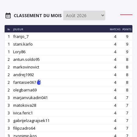
CLASSEMENT DU MOIS
№
JOUEUR
MATCHS
POINTS
1
franjo_7
4
9
1
stani.karlo
4
9
1
Lory86
4
9
2
antun.soldo95
4
8
2
markovinovict
4
8
2
andrej1992
4
8
2
fantaisie067
4
8
2
olegbarna69
4
8
3
marjanvukadin041
4
7
3
matokova28
4
7
3
ivica.feric1
4
7
3
gabrijelzagrajsek11
4
7
3
filipzadro64
4
7
3
zvonimir-kos
4
7