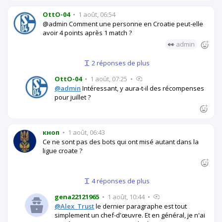
OttO-04
•
1 août, 06:54
@admin Comment une personne en Croatie peut-elle
avoir 4 points après 1 match ?
👀
admin
2 réponses de plus
OttO-04
•
1 août, 07:25
•
@admin
Intéressant, y aura-t-il des récompenses
pour juillet ?
кноп
•
1 août, 06:43
Ce ne sont pas des bots qui ont misé autant dans la
ligue croate ?
4 réponses de plus
gena22121965
•
1 août, 10:44
•
@Alex_Trust
le dernier paragraphe est tout
simplement un chef-d'œuvre. Et en général, je n'ai