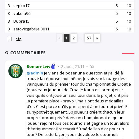
3
sepko17
5
10
3
vakula96
5
10
3
Dubra15
5
10
3
zetovicgabrijel3011
5
10
«
1
2
...
57
»
COMMENTAIRES
Roman-Lviv
•
2 août, 21:11
•
@admin
Je viens de poser une question et j'ai déjà
trouvé la réponse moi-même. Je vais sur la page des
vainqueurs du premier tour du championnat de Croatie
(nouveaux joueurs de Croatie Karlo et Lorena) et je
vois qu'ils ont joué un seul tour dans le projet, ont pris
la première place - bravo !, mais ont deux médailles
d'or. C'est parce qu'ils participent à un tournoi privé. Et
si, hypothétiquement, 50 joueurs créent chacun leur
propre tournoi privé dans un championnat et qu'un
joueur rejoint tous ces tournois et gagne un tour, alors
théoriquement il recevrait 50 médailles d'or pour un
tour ? De cette façon, vous dévaluez les tournois