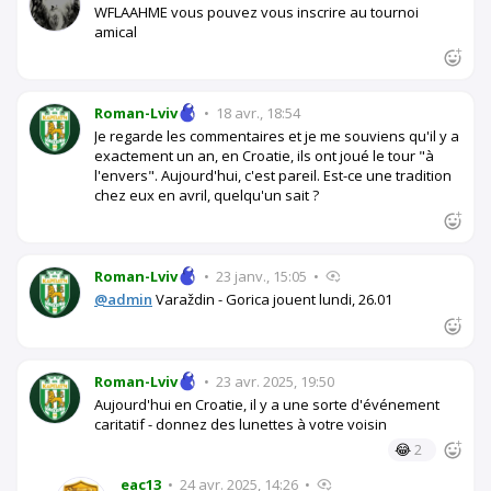
WFLAAHME vous pouvez vous inscrire au tournoi
amical
Roman-Lviv
•
18 avr., 18:54
Je regarde les commentaires et je me souviens qu'il y a
exactement un an, en Croatie, ils ont joué le tour "à
l'envers". Aujourd'hui, c'est pareil. Est-ce une tradition
chez eux en avril, quelqu'un sait ?
Roman-Lviv
•
23 janv., 15:05
•
@admin
Varaždin - Gorica jouent lundi, 26.01
Roman-Lviv
•
23 avr. 2025, 19:50
Aujourd'hui en Croatie, il y a une sorte d'événement
caritatif - donnez des lunettes à votre voisin
😂
2
eac13
•
24 avr. 2025, 14:26
•