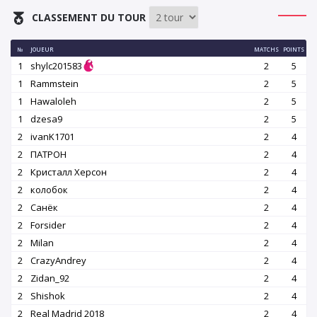
CLASSEMENT DU TOUR
№
JOUEUR
MATCHS
POINTS
1
shylc201583
2
5
1
Rammstein
2
5
1
Hawaloleh
2
5
1
dzesa9
2
5
2
ivanK1701
2
4
2
ПАТРОН
2
4
2
Кристалл Херсон
2
4
2
колобок
2
4
2
Санёк
2
4
2
Forsider
2
4
2
Milan
2
4
2
CrazyAndrey
2
4
2
Zidan_92
2
4
2
Shishok
2
4
2
Real Madrid 2018
2
4