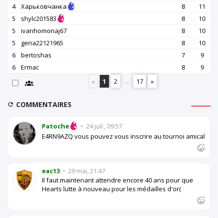
4
Харьковчанка
8
11
5
shylc201583
8
10
5
ivanhomonaj67
8
10
5
gena22121965
8
10
6
bertoshas
7
9
6
Ermac
8
9
«
1
2
...
17
»
COMMENTAIRES
Patoche
•
24 juil., 09:57
E4RN9AZQ vous pouvez vous inscrire au tournoi amical
eac13
•
29 mai, 21:47
Il faut maintenant attendre encore 40 ans pour que
Hearts lutte à nouveau pour les médailles d'or(