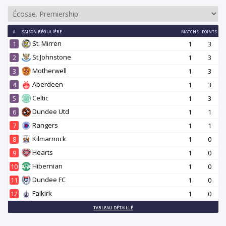
#
SAISON RÉGULIÈRE
MATCHS
POINTS
St. Mirren
1
1
3
St Johnstone
2
1
3
Motherwell
3
1
3
Aberdeen
4
1
3
Celtic
5
1
3
Dundee Utd
6
1
1
Rangers
7
1
1
Kilmarnock
8
1
0
Hearts
9
1
0
Hibernian
10
1
0
Dundee FC
11
1
0
Falkirk
12
1
0
TABLEAU DÉTAILLÉ