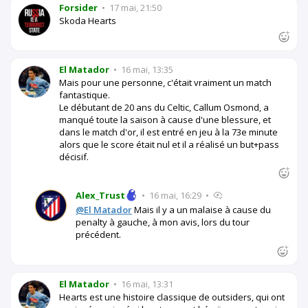
Forsider
•
17 mai, 21:50
Skoda Hearts
El Matador
•
16 mai, 13:35
Mais pour une personne, c'était vraiment un match
fantastique.
Le débutant de 20 ans du Celtic, Callum Osmond, a
manqué toute la saison à cause d'une blessure, et
dans le match d'or, il est entré en jeu à la 73e minute
alors que le score était nul et il a réalisé un but+pass
décisif.
Alex_Trust
•
16 mai, 16:29
•
@El Matador
Mais il y a un malaise à cause du
penalty à gauche, à mon avis, lors du tour
précédent.
El Matador
•
16 mai, 13:31
Hearts est une histoire classique de outsiders, qui ont