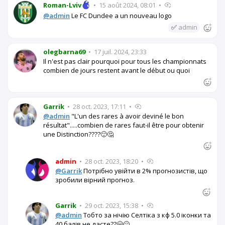
Roman-Lviv
•
15 août 2024, 08:01
•
@admin
Le FC Dundee a un nouveau logo
✅
admin
olegbarna69
•
17 juil. 2024, 23:33
Il n'est pas clair pourquoi pour tous les championnats
combien de jours restent avant le début ou quoi
Garrik
•
28 oct. 2023, 17:11
•
@admin
"L'un des rares à avoir deviné le bon
résultat".....combien de rares faut-il être pour obtenir
une Distinction????🙂🤔
admin
•
28 oct. 2023, 18:20
•
@Garrik
Потрібно увійти в 2% прогнозистів, що
зробили вірний прогноз.
Garrik
•
29 oct. 2023, 15:38
•
@admin
Тобто за нічію Селтіка з кф 5.0 іконки та
40 балів не дасте??🤗😔