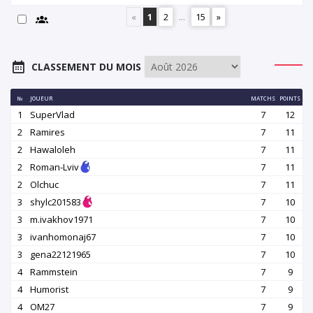
«
1
2
...
15
»
CLASSEMENT DU MOIS
№
JOUEUR
MATCHS
POINTS
1
SuperVlad
7
12
2
Ramires
7
11
2
Hawaloleh
7
11
2
Roman-Lviv
7
11
2
Olchuc
7
11
3
shylc201583
7
10
3
m.ivakhov1971
7
10
3
ivanhomonaj67
7
10
3
gena22121965
7
10
4
Rammstein
7
9
4
Humorist
7
9
4
OM27
7
9