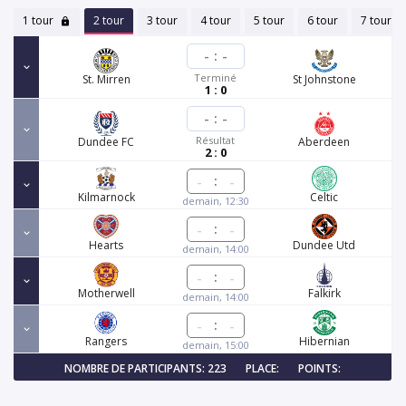
1 tour
2 tour
3 tour
4 tour
5 tour
6 tour
7 tour
-
:
-
Terminé
St. Mirren
St Johnstone
1 : 0
-
:
-
Résultat
Dundee FC
Aberdeen
2 : 0
:
Kilmarnock
Celtic
demain, 12:30
:
Hearts
Dundee Utd
demain, 14:00
:
Motherwell
Falkirk
demain, 14:00
:
Rangers
Hibernian
demain, 15:00
NOMBRE DE PARTICIPANTS: 223
PLACE:
POINTS: