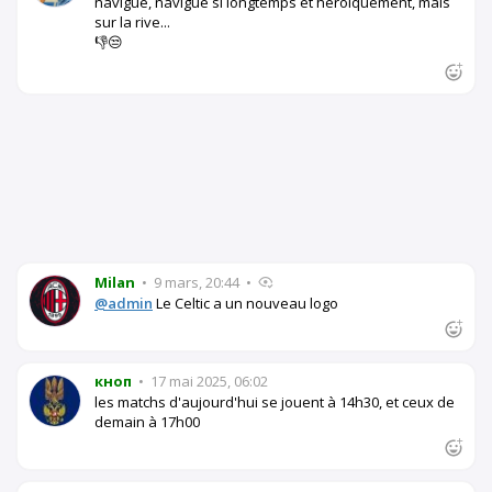
navigué, navigué si longtemps et héroïquement, mais
sur la rive...
👎😒
Milan
•
9 mars, 20:44
•
@admin
Le Celtic a un nouveau logo
кноп
•
17 mai 2025, 06:02
les matchs d'aujourd'hui se jouent à 14h30, et ceux de
demain à 17h00