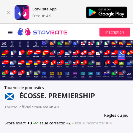
StavRate App
Free
4.9
2j
2j
3j
3j
3j
13j
6j
14j
13j
7j
6j
20j
2h
13j
2h
59min
44min
14min
6j
1h
14j
2h
21h
20h
20j
2h
1h
20h
19h
29min
14j
21h
17h
16h
1h
2h
2h
6j
2h
2h
5j
6h
2h
38j
2h
1h
4h
7j
47j
68j
4j
151j
Tournoi de pronostics
ÉCOSSE. PREMIERSHIP
Tournoi officiel StavRate
·
420
Règles du jeu
Score exact:
+3
Issue correcte:
+2
Issue incorrecte:
0