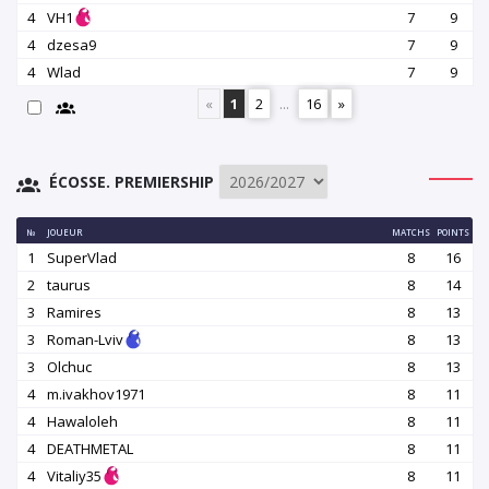
4
VH1
7
9
4
dzesa9
7
9
4
Wlad
7
9
«
1
2
...
16
»
ÉCOSSE. PREMIERSHIP
№
JOUEUR
MATCHS
POINTS
1
SuperVlad
8
16
2
taurus
8
14
3
Ramires
8
13
3
Roman-Lviv
8
13
3
Olchuc
8
13
4
m.ivakhov1971
8
11
4
Hawaloleh
8
11
4
DEATHMETAL
8
11
4
Vitaliy35
8
11