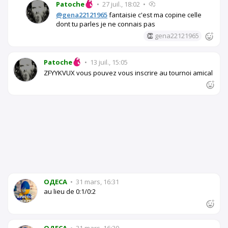
Patoche
•
27 juil., 18:02
•
@gena22121965
fantaisie c'est ma copine celle
dont tu parles je ne connais pas
👏
gena22121965
Patoche
•
13 juil., 15:05
ZFYYKVUX vous pouvez vous inscrire au tournoi amical
OДЕСА
•
31 mars, 16:31
au lieu de 0:1/0:2
OДЕСА
•
31 mars, 16:30