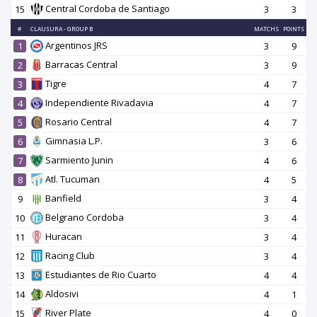
Central Cordoba de Santiago
15
3
3
#
CLAUSURA - GROUP B
MATCHS
POINTS
Argentinos JRS
1
3
9
Barracas Central
2
3
9
Tigre
3
4
7
Independiente Rivadavia
4
4
7
Rosario Central
5
4
7
Gimnasia L.P.
6
3
6
Sarmiento Junin
7
4
6
Atl. Tucuman
8
4
5
Banfield
9
3
4
Belgrano Cordoba
10
3
4
Huracan
11
3
4
Racing Club
12
3
4
Estudiantes de Rio Cuarto
13
4
4
Aldosivi
14
4
1
River Plate
15
4
0