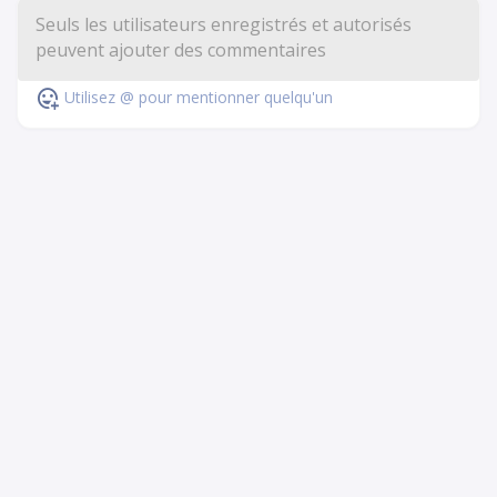
Utilisez @ pour mentionner quelqu'un