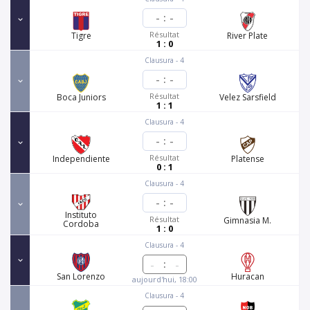
-
:
-
Résultat
Tigre
River Plate
1 : 0
Clausura - 4
-
:
-
Résultat
Boca Juniors
Velez Sarsfield
1 : 1
Clausura - 4
-
:
-
Résultat
Independiente
Platense
0 : 1
Clausura - 4
-
:
-
Instituto
Résultat
Gimnasia M.
Cordoba
1 : 0
Clausura - 4
:
San Lorenzo
Huracan
aujourd'hui, 18:00
Clausura - 4