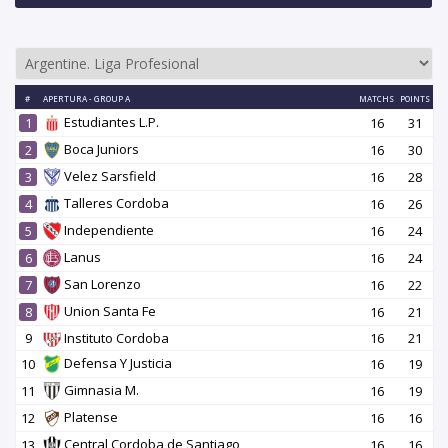
#
APERTURA - GROUP A
MATCHS
POINTS
Estudiantes L.P.
1
16
31
Boca Juniors
2
16
30
Velez Sarsfield
3
16
28
Talleres Cordoba
4
16
26
Independiente
5
16
24
Lanus
6
16
24
San Lorenzo
7
16
22
Union Santa Fe
8
16
21
9
Instituto Cordoba
16
21
Defensa Y Justicia
10
16
19
Gimnasia M.
11
16
19
Platense
12
16
16
Central Cordoba de Santiago
13
16
16