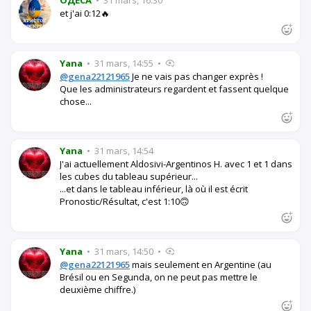
et j'ai 0:12🔥
Yana
•
31 mars, 14:55
•
@gena22121965
Je ne vais pas changer exprès !
Que les administrateurs regardent et fassent quelque
chose...
Yana
•
31 mars, 14:54
J'ai actuellement Aldosivi-Argentinos H. avec 1 et 1 dans
les cubes du tableau supérieur...
...et dans le tableau inférieur, là où il est écrit
Pronostic/Résultat, c'est 1:10🙃
Yana
•
31 mars, 14:50
•
@gena22121965
mais seulement en Argentine (au
Brésil ou en Segunda, on ne peut pas mettre le
deuxième chiffre.)