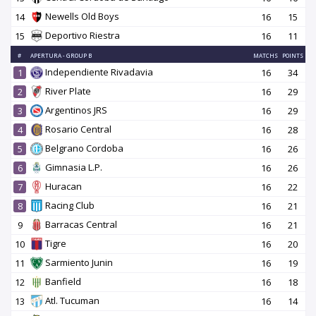
Newells Old Boys
14
16
15
Deportivo Riestra
15
16
11
#
APERTURA - GROUP B
MATCHS
POINTS
Independiente Rivadavia
1
16
34
River Plate
2
16
29
Argentinos JRS
3
16
29
Rosario Central
4
16
28
Belgrano Cordoba
5
16
26
Gimnasia L.P.
6
16
26
Huracan
7
16
22
Racing Club
8
16
21
Barracas Central
9
16
21
Tigre
10
16
20
Sarmiento Junin
11
16
19
Banfield
12
16
18
Atl. Tucuman
13
16
14