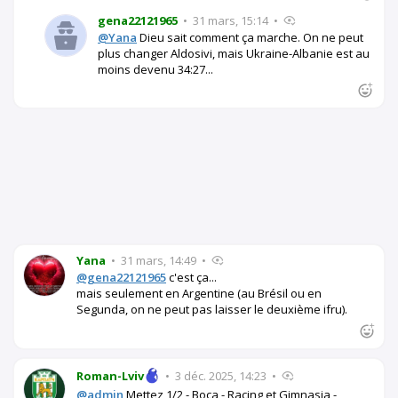
gena22121965
•
31 mars, 15:14
•
@Yana
Dieu sait comment ça marche. On ne peut
plus changer Aldosivi, mais Ukraine-Albanie est au
moins devenu 34:27...
Yana
•
31 mars, 14:49
•
@gena22121965
c'est ça...
mais seulement en Argentine (au Brésil ou en
Segunda, on ne peut pas laisser le deuxième ifru).
Roman-Lviv
•
3 déc. 2025, 14:23
•
@admin
Mettez 1/2 - Boca - Racing et Gimnasia -