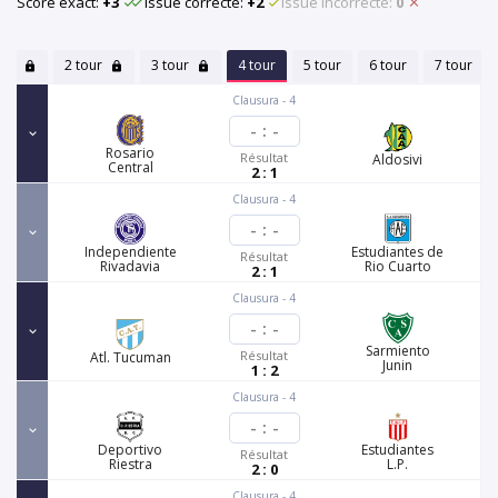
Score exact:
+3
Issue correcte:
+2
Issue incorrecte:
0
our
2 tour
3 tour
4 tour
5 tour
6 tour
7 tour
Clausura - 4
-
:
-
Rosario
Résultat
Aldosivi
Central
2 : 1
Clausura - 4
-
:
-
Independiente
Estudiantes de
Résultat
Rivadavia
Rio Cuarto
2 : 1
Clausura - 4
-
:
-
Sarmiento
Résultat
Atl. Tucuman
Junin
1 : 2
Clausura - 4
-
:
-
Deportivo
Estudiantes
Résultat
Riestra
L.P.
2 : 0
Clausura - 4