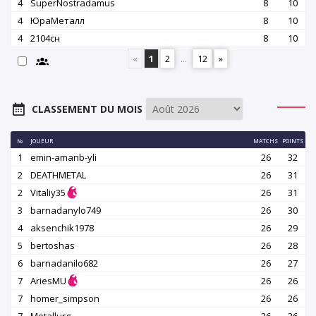
4
SuperNostradamus
8
10
4
ЮраМеталл
8
10
4
2104сн
8
10
«
1
2
...
12
»
CLASSEMENT DU MOIS
№
JOUEUR
MATCHS
POINTS
1
emin-amanb-yli
26
32
2
DEATHMETAL
26
31
2
Vitaliy35
26
31
3
barnadanylo749
26
30
4
aksenchik1978
26
29
5
bertoshas
26
28
6
barnadanilo682
26
27
7
AriesMU
26
26
7
homer_simpson
26
26