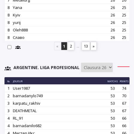
7
Metallurg
26
26
8
Yana
26
25
8
Kyiv
26
25
8
yurij
26
25
8
Oleh888
26
25
8
Славо
26
25
«
1
2
...
13
»
ARGENTINE. LIGA PROFESIONAL
№
JOUEUR
MATCHS
POINTS
1
User1987
53
74
2
barnadanylo749
53
70
3
karpatu_rakhiv
53
67
3
DEATHMETAL
53
67
4
RL_91
50
66
4
barnadanilo682
53
66
4
Мистер Икс
53
66