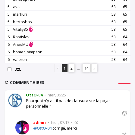
5
avis
53
65
5
markun
53
65
5
bertoshas
53
65
5
Vitaliy35
53
65
6
Rostislav
53
64
6
AriesMU
53
64
6
homer_simpson
53
64
6
valeron
53
64
«
1
2
...
14
»
COMMENTAIRES
OttO-04
•
hier, 06:25
Pourquoi n'y a-t-il pas de clausura sur la page
personnelle ?
admin
•
hier, 07:17
•
@OttO-04
corrigé, merci !