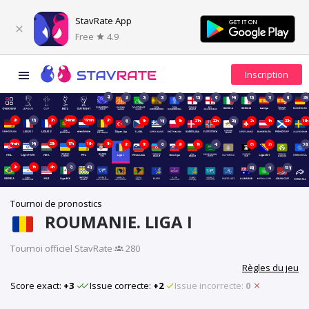
StavRate App
Free
4.9
2j
2j
3j
3j
3j
13j
6j
14j
13j
7j
6j
20j
2h
13j
2h
34min
19min
2h
6j
1h
14j
1h
21h
20h
20j
2h
1h
20h
19h
4min
14j
21h
17h
16h
1h
2h
1h
6j
2h
1h
4j
6h
2h
38j
2h
1h
4h
7j
47j
68j
4j
151j
Tournoi de pronostics
ROUMANIE. LIGA I
Tournoi officiel StavRate
·
280
Règles du jeu
Score exact:
+3
Issue correcte:
+2
Issue incorrecte:
0