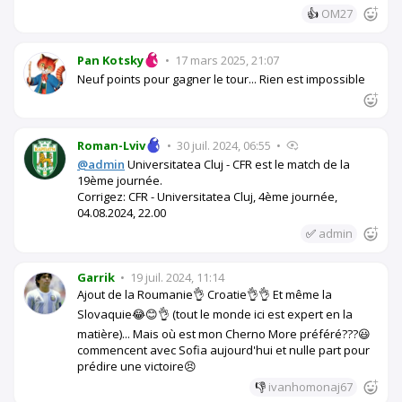
👍
OM27
Pan Kotsky
•
17 mars 2025, 21:07
Neuf points pour gagner le tour... Rien est impossible
Roman-Lviv
•
30 juil. 2024, 06:55
•
@admin
Universitatea Cluj - CFR est le match de la
19ème journée.
Corrigez: CFR - Universitatea Cluj, 4ème journée,
04.08.2024, 22.00
✅
admin
Garrik
•
19 juil. 2024, 11:14
Ajout de la Roumanie👌 Croatie👌👌 Et même la
Slovaquie😂😊👌 (tout le monde ici est expert en la
matière)... Mais où est mon Cherno More préféré???😃
commencent avec Sofia aujourd'hui et nulle part pour
prédire une victoire😣
👎
ivanhomonaj67