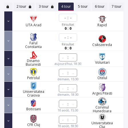
our
2 tour
3 tour
4 tour
5 tour
6 tour
7 tour
-
:
-
Résultat
UTA Arad
Rapid
0 : 0
-
:
-
Farul
Résultat
Csikszereda
Constanta
0 : 0
:
Dinamo
Voluntari
aujourd'hui, 18:30
Bucuresti
:
Petrolul
Otelul
demain, 15:30
:
Universitatea
Arges Pitesti
demain, 18:30
Craiova
:
Corvinul
Botosani
10 août, 15:30
Hunedoara
:
Universitatea
CFR Cluj
10 août, 18:30
Cluj