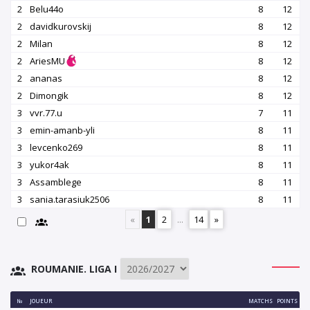
2
Belu44o
8
12
2
davidkurovskij
8
12
2
Milan
8
12
2
AriesMU
8
12
2
ananas
8
12
2
Dimongik
8
12
3
vvr.77.u
7
11
3
emin-amanb-yli
8
11
3
levcenko269
8
11
3
yukor4ak
8
11
3
Assamblege
8
11
3
sania.tarasiuk2506
8
11
«
1
2
...
14
»
ROUMANIE. LIGA I
№
JOUEUR
MATCHS
POINTS