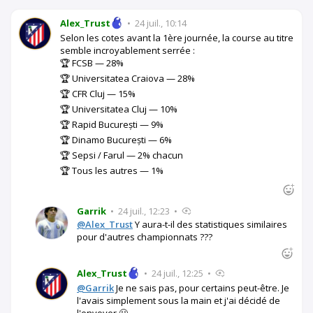
Alex_Trust
•
24 juil., 10:14
Selon les cotes avant la 1ère journée, la course au titre
semble incroyablement serrée :
🏆 FCSB — 28%
🏆 Universitatea Craiova — 28%
🏆 CFR Cluj — 15%
🏆 Universitatea Cluj — 10%
🏆 Rapid București — 9%
🏆 Dinamo București — 6%
🏆 Sepsi / Farul — 2% chacun
🏆 Tous les autres — 1%
Garrik
•
24 juil., 12:23
•
@Alex_Trust
Y aura-t-il des statistiques similaires
pour d'autres championnats ???
Alex_Trust
•
24 juil., 12:25
•
@Garrik
Je ne sais pas, pour certains peut-être. Je
l'avais simplement sous la main et j'ai décidé de
l'envoyer 🙂