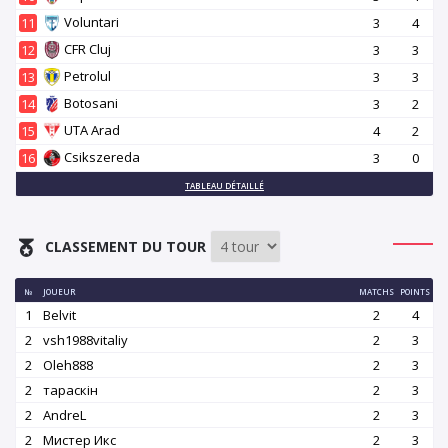
Voluntari
11
3
4
CFR Cluj
12
3
3
Petrolul
13
3
3
Botosani
14
3
2
UTA Arad
15
4
2
Csikszereda
16
3
0
TABLEAU DÉTAILLÉ
CLASSEMENT DU TOUR
№
JOUEUR
MATCHS
POINTS
1
Belvit
2
4
2
vsh1988vitaliy
2
3
2
Oleh888
2
3
2
тараскін
2
3
2
AndreL
2
3
2
Мистер Икс
2
3