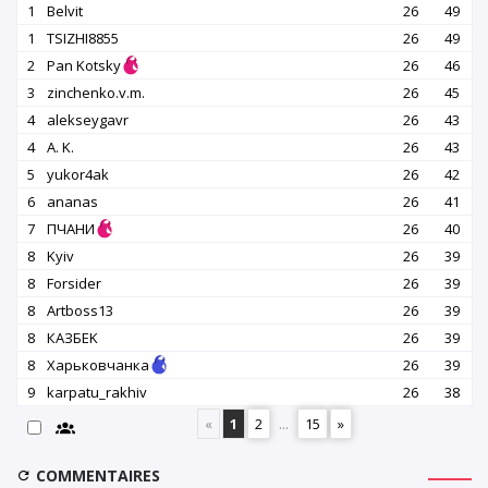
1
Belvit
26
49
1
TSIZHI8855
26
49
2
Pan Kotsky
26
46
3
zinchenko.v.m.
26
45
4
alekseygavr
26
43
4
A. K.
26
43
5
yukor4ak
26
42
6
ananas
26
41
7
ПЧАНИ
26
40
8
Kyiv
26
39
8
Forsider
26
39
8
Artboss13
26
39
8
КАЗБEK
26
39
8
Харьковчанка
26
39
9
karpatu_rakhiv
26
38
«
1
2
...
15
»
COMMENTAIRES