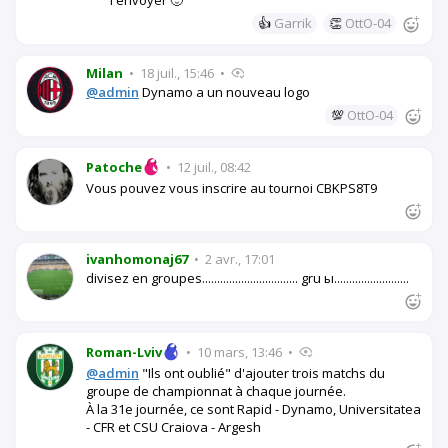
👍
Garrik
👏
OttO-04
Milan
•
18 juil., 15:46
•
@admin
Dynamo a un nouveau logo
💯
OttO-04
Patoche
•
12 juil., 08:42
Vous pouvez vous inscrire au tournoi CBKPS8T9
ivanhomonaj67
•
2 avr., 17:01
divisez en groupes................................ gru ы.........................
Roman-Lviv
•
10 mars, 13:46
•
@admin
"Ils ont oublié" d'ajouter trois matchs du
groupe de championnat à chaque journée.
À la 31e journée, ce sont Rapid - Dynamo, Universitatea
- CFR et CSU Craiova - Argesh