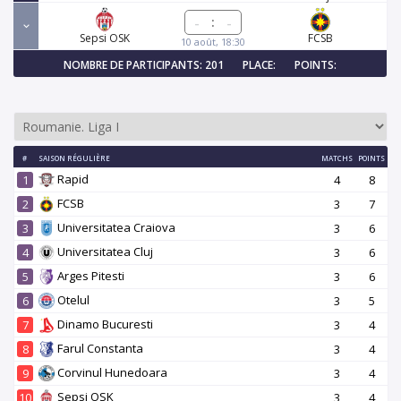
:
Sepsi OSK
FCSB
10 août, 18:30
NOMBRE DE PARTICIPANTS: 201
PLACE:
POINTS:
#
SAISON RÉGULIÈRE
MATCHS
POINTS
Rapid
1
4
8
FCSB
2
3
7
Universitatea Craiova
3
3
6
Universitatea Cluj
4
3
6
Arges Pitesti
5
3
6
Otelul
6
3
5
Dinamo Bucuresti
7
3
4
Farul Constanta
8
3
4
Corvinul Hunedoara
9
3
4
Sepsi OSK
10
3
4