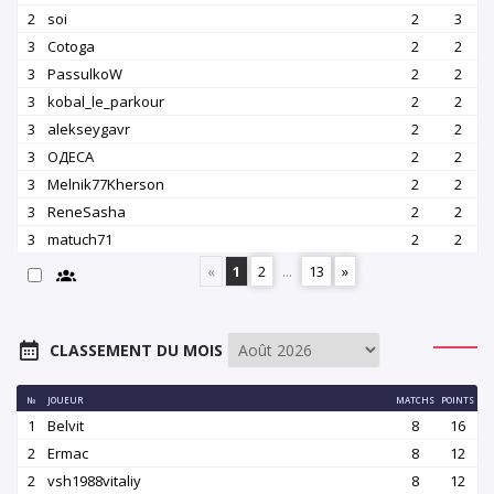
2
soi
2
3
3
Cotoga
2
2
3
PassulkoW
2
2
3
kobal_le_parkour
2
2
3
alekseygavr
2
2
3
OДЕСА
2
2
3
Melnik77Kherson
2
2
3
ReneSasha
2
2
3
matuch71
2
2
«
1
2
...
13
»
CLASSEMENT DU MOIS
№
JOUEUR
MATCHS
POINTS
1
Belvit
8
16
2
Ermac
8
12
2
vsh1988vitaliy
8
12