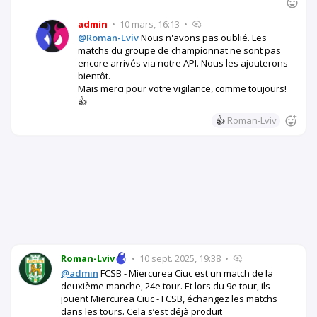
admin
•
10 mars, 16:13
•
@Roman-Lviv
Nous n'avons pas oublié. Les
matchs du groupe de championnat ne sont pas
encore arrivés via notre API. Nous les ajouterons
bientôt.
Mais merci pour votre vigilance, comme toujours!
👍
👍
Roman-Lviv
Roman-Lviv
•
10 sept. 2025, 19:38
•
@admin
FCSB - Miercurea Ciuc est un match de la
deuxième manche, 24e tour. Et lors du 9e tour, ils
jouent Miercurea Ciuc - FCSB, échangez les matchs
dans les tours. Cela s’est déjà produit