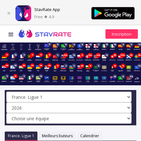
StavRate App
Free
4.9
3j
3j
4j
4j
4j
14j
7j
14j
14j
8j
7j
21j
1h
14j
1j
2h
1h
1h
7j
6min
14j
1h
6min
6min
21j
23h
36min
21h
20h
22h
15j
20h
17h
16h
22h
1h
1j
7j
23h
1h
5j
6h
1h
39j
1j
5h
1j
8j
48j
69j
5j
152j
France. Ligue 1
Meilleurs buteurs
Calendrier