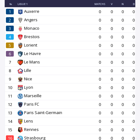
№
LIGUE 1
MATCHS
V
N
D
Auxerre
1
0
0
0
0
Angers
2
0
0
0
0
Monaco
3
0
0
0
0
Brestois
4
0
0
0
0
Lorient
5
0
0
0
0
Le Havre
6
0
0
0
0
Le Mans
7
0
0
0
0
Lille
8
0
0
0
0
Nice
9
0
0
0
0
Lyon
10
0
0
0
0
Marseille
11
0
0
0
0
Paris FC
12
0
0
0
0
Paris Saint-Germain
13
0
0
0
0
Lens
14
0
0
0
0
Rennes
15
0
0
0
0
Strasbourg
16
0
0
0
0