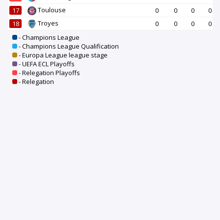
Toulouse
17
0
0
0
0
Troyes
18
0
0
0
0
- Champions League
- Champions League Qualification
- Europa League league stage
- UEFA ECL Playoffs
- Relegation Playoffs
- Relegation