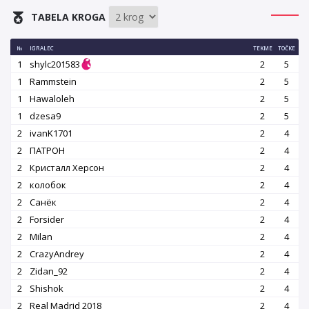
TABELA KROGA
№
IGRALEC
TEKME
TOČKE
1
shylc201583
2
5
1
Rammstein
2
5
1
Hawaloleh
2
5
1
dzesa9
2
5
2
ivanK1701
2
4
2
ПАТРОН
2
4
2
Кристалл Херсон
2
4
2
колобок
2
4
2
Санёк
2
4
2
Forsider
2
4
2
Milan
2
4
2
CrazyAndrey
2
4
2
Zidan_92
2
4
2
Shishok
2
4
2
Real Madrid 2018
2
4