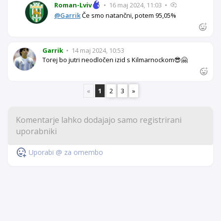
Roman-Lviv
•
16 maj 2024, 11:03
•
@Garrik
Če smo natančni, potem 95,05%
Garrik
•
14 maj 2024, 10:53
Torej bo jutri neodločen izid s Kilmarnockom😎🤗
«
1
2
3
»
Uporabi @ za omembo