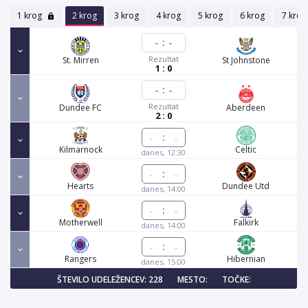
1 krog
2 krog
3 krog
4 krog
5 krog
6 krog
7 krog
-
:
-
Rezultat
St. Mirren
St Johnstone
1 : 0
-
:
-
Rezultat
Dundee FC
Aberdeen
2 : 0
:
Kilmarnock
Celtic
danes, 12:30
:
Hearts
Dundee Utd
danes, 14:00
:
Motherwell
Falkirk
danes, 14:00
:
Rangers
Hibernian
danes, 15:00
ŠTEVILO UDELEŽENCEV: 228
MESTO:
TOČKE: