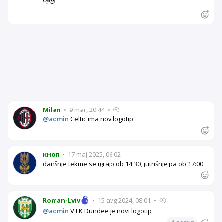
👎😒
Milan
•
9 mar, 20:44
•
@admin
Celtic ima nov logotip
кноп
•
17 maj 2025, 06:02
danšnje tekme se igrajo ob 14:30, jutrišnje pa ob 17:00
Roman-Lviv
•
15 avg 2024, 08:01
•
@admin
V FK Dundee je novi logotip