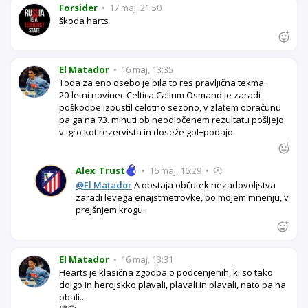
Forsider
•
17 maj, 21:50
škoda harts
El Matador
•
16 maj, 13:35
Toda za eno osebo je bila to res pravljična tekma.
20-letni novinec Celtica Callum Osmand je zaradi
poškodbe izpustil celotno sezono, v zlatem obračunu
pa ga na 73. minuti ob neodločenem rezultatu pošljejo
v igro kot rezervista in doseže gol+podajo.
Alex_Trust
•
16 maj, 16:29
•
@El Matador
A obstaja občutek nezadovoljstva
zaradi levega enajstmetrovke, po mojem mnenju, v
prejšnjem krogu.
El Matador
•
16 maj, 13:31
Hearts je klasična zgodba o podcenjenih, ki so tako
dolgo in herojskko plavali, plavali in plavali, nato pa na
obali...