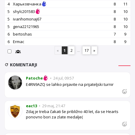
4
Харьковчанка
8
11
5
shylc201583
8
10
5
ivanhomonaj67
8
10
5
gena22121965
8
10
6
bertoshas
7
9
6
Ermac
8
9
«
1
2
...
17
»
KOMENTARJI
Patoche
•
24 jul, 09:57
E4RN9AZQ se lahko prijavite na prijateljski turnir
eac13
•
29 maj, 21:47
Zdaj je treba čakati še približno 40 let, da se Hearts
ponovno bori za zlate medalje(