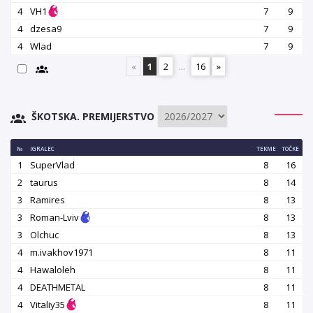
4
VH1
7
9
4
dzesa9
7
9
4
Wlad
7
9
«
1
2
...
16
»
ŠKOTSKA. PREMIJERSTVO
№
IGRALEC
TEKME
TOČKE
1
SuperVlad
8
16
2
taurus
8
14
3
Ramires
8
13
3
Roman-Lviv
8
13
3
Olchuc
8
13
4
m.ivakhov1971
8
11
4
Hawaloleh
8
11
4
DEATHMETAL
8
11
4
Vitaliy35
8
11