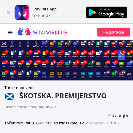
StavRate App
Free
4.9
2P
2P
2P
2P
2P
12P
5P
13P
12P
6P
5P
19P
2h
12P
5P
8h
1h
2h
5P
4h
13P
4h
5h
3h
20P
3h
6h
3h
3h
7h
13P
4h
1h
26min
9h
6h
6h
6P
6h
7h
4P
10h
7h
38P
5h
9h
6P
6P
46P
68P
3P
151P
Turnir napovedi
ŠKOTSKA. PREMIJERSTVO
Uradni turnir StavRate
·
421
Pravila igre
Točen rezultat:
+3
Pravilen izid tekme:
+2
Napačen izid:
0