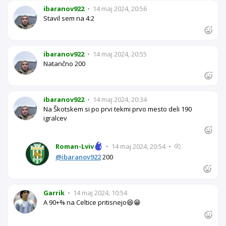
ibaranov922
•
14 maj 2024, 20:56
Stavil sem na 4:2
ibaranov922
•
14 maj 2024, 20:55
Natančno 200
ibaranov922
•
14 maj 2024, 20:34
Na Škotskem si po prvi tekmi prvo mesto deli 190
igralcev
Roman-Lviv
•
14 maj 2024, 20:54
•
@ibaranov922
200
Garrik
•
14 maj 2024, 10:54
A 90+% na Celtice pritisnejo😆😁