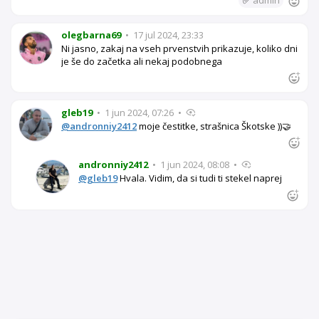
✅
admin
olegbarna69
•
17 jul 2024, 23:33
Ni jasno, zakaj na vseh prvenstvih prikazuje, koliko dni
je še do začetka ali nekaj podobnega
gleb19
•
1 jun 2024, 07:26
•
@andronniy2412
moje čestitke, strašnica Škotske ))🤝
andronniy2412
•
1 jun 2024, 08:08
•
@gleb19
Hvala. Vidim, da si tudi ti stekel naprej