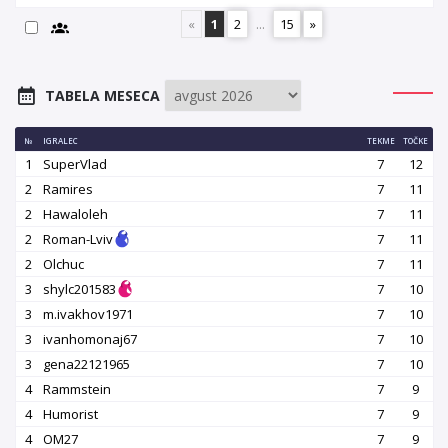
«
1
2
...
15
»
TABELA MESECA
№
IGRALEC
TEKME
TOČKE
1
SuperVlad
7
12
2
Ramires
7
11
2
Hawaloleh
7
11
2
Roman-Lviv
7
11
2
Olchuc
7
11
3
shylc201583
7
10
3
m.ivakhov1971
7
10
3
ivanhomonaj67
7
10
3
gena22121965
7
10
4
Rammstein
7
9
4
Humorist
7
9
4
OM27
7
9