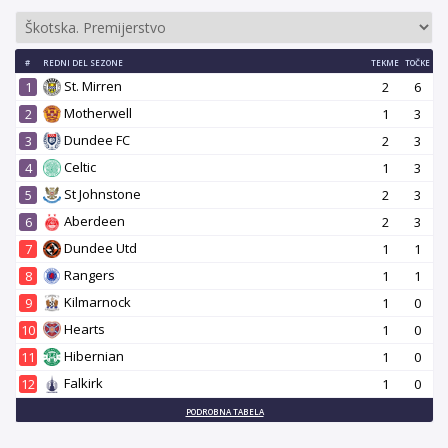
#
REDNI DEL SEZONE
TEKME
TOČKE
St. Mirren
1
2
6
Motherwell
2
1
3
Dundee FC
3
2
3
Celtic
4
1
3
St Johnstone
5
2
3
Aberdeen
6
2
3
Dundee Utd
7
1
1
Rangers
8
1
1
Kilmarnock
9
1
0
Hearts
10
1
0
Hibernian
11
1
0
Falkirk
12
1
0
PODROBNA TABELA