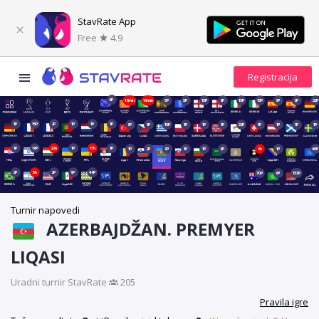
StavRate App
Free
4.9
4P
19min
19min
5P
5P
15P
8P
15P
15P
9P
8P
22P
1P
15P
2P
1P
1P
1P
8P
1P
15P
1P
1P
1P
22P
1P
1P
1P
1P
1P
16P
22h
1P
17h
1P
1P
2P
8P
1P
1P
6P
6h
1P
40P
2P
5h
2P
9P
49P
70P
6P
153P
Turnir napovedi
AZERBAJDŽAN. PREMYER
LIQASI
Uradni turnir StavRate
·
205
Pravila igre