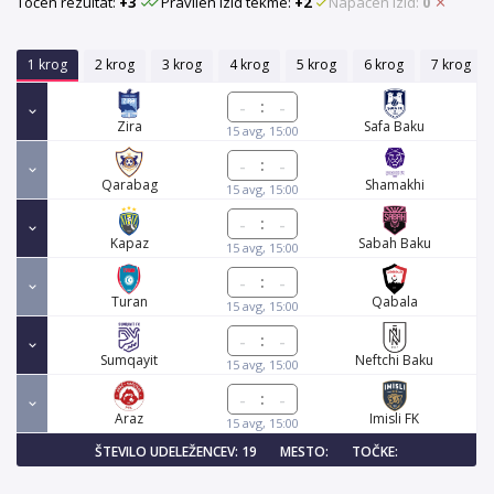
Točen rezultat:
+3
Pravilen izid tekme:
+2
Napačen izid:
0
1 krog
2 krog
3 krog
4 krog
5 krog
6 krog
7 krog
:
Zira
Safa Baku
15 avg, 15:00
:
Qarabag
Shamakhi
15 avg, 15:00
:
Kapaz
Sabah Baku
15 avg, 15:00
:
Turan
Qabala
15 avg, 15:00
:
Sumqayit
Neftchi Baku
15 avg, 15:00
:
Araz
Imisli FK
15 avg, 15:00
ŠTEVILO UDELEŽENCEV: 19
MESTO:
TOČKE: