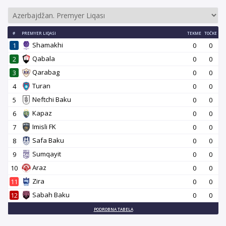
#
PREMYER LIQASI
TEKME
TOČKE
Shamakhi
1
0
0
Qabala
2
0
0
Qarabag
3
0
0
Turan
4
0
0
Neftchi Baku
5
0
0
Kapaz
6
0
0
Imisli FK
7
0
0
Safa Baku
8
0
0
Sumqayit
9
0
0
Araz
10
0
0
Zira
11
0
0
Sabah Baku
12
0
0
PODROBNA TABELA