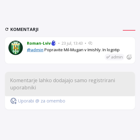
KOMENTARJI
Roman-Lviv
•
23 jul, 13:43
•
@admin
Popravite Mil-Mugan v Imishly. In logotip
✅
admin
Uporabi @ za omembo