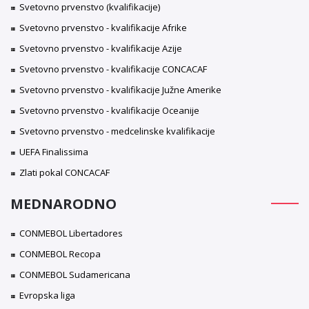
Svetovno prvenstvo (kvalifikacije)
Svetovno prvenstvo - kvalifikacije Afrike
Svetovno prvenstvo - kvalifikacije Azije
Svetovno prvenstvo - kvalifikacije CONCACAF
Svetovno prvenstvo - kvalifikacije Južne Amerike
Svetovno prvenstvo - kvalifikacije Oceanije
Svetovno prvenstvo - medcelinske kvalifikacije
UEFA Finalissima
Zlati pokal CONCACAF
MEDNARODNO
CONMEBOL Libertadores
CONMEBOL Recopa
CONMEBOL Sudamericana
Evropska liga