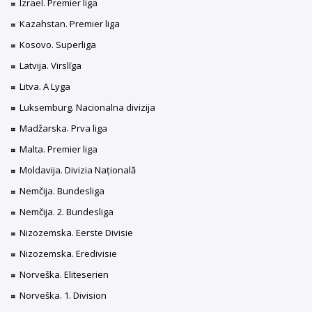
Izrael. Premier liga
Kazahstan. Premier liga
Kosovo. Superliga
Latvija. Virslīga
Litva. A Lyga
Luksemburg. Nacionalna divizija
Madžarska. Prva liga
Malta. Premier liga
Moldavija. Divizia Națională
Nemčija. Bundesliga
Nemčija. 2. Bundesliga
Nizozemska. Eerste Divisie
Nizozemska. Eredivisie
Norveška. Eliteserien
Norveška. 1. Division