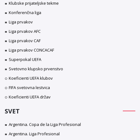
Klubske prijateljske tekme
Konferenčna liga
Liga prvakov
Liga prvakov AFC
Liga prvakov CAF
Liga prvakov CONCACAF
Superpokal UEFA
Svetovno klupsko prvenstvo
Koeficienti UEFA klubov
FIFA svetovna lestvica
Koeficienti UEFA držav
SVET
Argentina. Copa de la Liga Profesional
Argentina. Liga Profesional