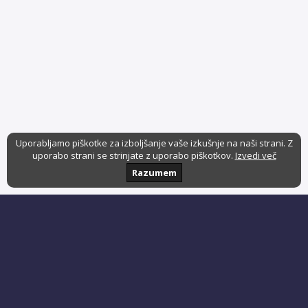
Uporabljamo piškotke za izboljšanje vaše izkušnje na naši strani. Z
uporabo strani se strinjate z uporabo piškotkov.
Izvedi več
Razumem