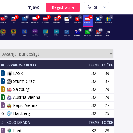
Prijava
7P
17h
15P
19h
17h
17h
22P
1P
18h
1P
1P
70P
5P
153P
#
PRVAKOVO KOLO
TEKME
TOČKE
1
LASK
32
39
2
Sturm Graz
32
37
3
Salzburg
32
29
4
Austria Vienna
32
29
g
14 krog
15 krog
16 krog
17 krog
18 krog
19 krog
5
Rapid Vienna
32
27
6
Hartberg
32
25
#
KOLO IZPADA
TEKME
TOČKE
1
Ried
32
28