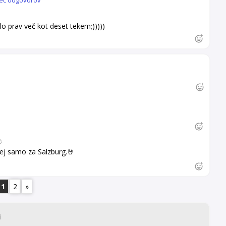
eč odgovorov
lo prav več kot deset tekem;)))))
j samo za Salzburg.🤘
1
2
»