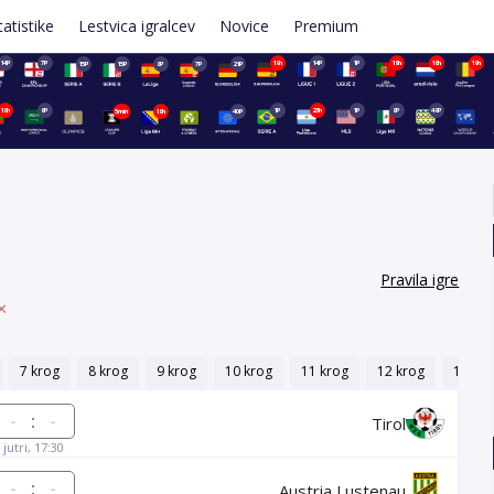
tatistike
Lestvica igralcev
Novice
Premium
14P
7P
19h
14P
1P
19h
18h
19h
15P
15P
8P
7P
21P
18h
6P
1P
23h
1P
8P
48P
5min
18h
40P
Pravila igre
7 krog
8 krog
9 krog
10 krog
11 krog
12 krog
13 kro
:
Tirol
jutri, 17:30
:
Austria Lustenau