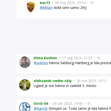
eac13
•
28 maj 2025, 23:54
•
@Milan
dobil sem samo 29))
Dima Kushnir
•
17 avg 2024, 21:37
•
@admin
tekma Salzburg-Hartberg je bila presta
oleksandr-vedm-ckiy
•
26 nov 2023, 18:11
Uganil je vse tekme in zadobil 5. mesto
OttO-04
•
29 okt 2023, 19:46
•
@Garrik
Strinjam se. Toda zame je bila tekma