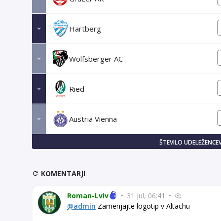
Hartberg
Wolfsberger AC
Ried
Austria Vienna
ŠTEVILO UDELEŽENCEV
KOMENTARJI
Roman-Lviv
•
31 jul, 06:41
•
@admin
Zamenjajte logotip v Altachu