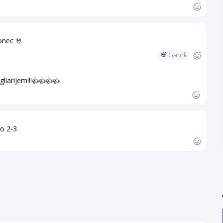
konec 🤘
💯
Garrik
iarijem!!!👍👍👍👍
no 2-3