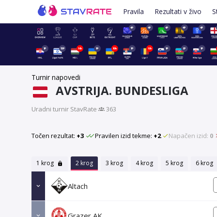
Pravila
Rezultati v živo
S
4P
4P
4P
4P
4P
1P
15P
16h
1P
10h
1P
18h
1P
8P
1P
Turnir napovedi
AVSTRIJA. BUNDESLIGA
Uradni turnir StavRate
·
363
Točen rezultat:
+3
Pravilen izid tekme:
+2
Napačen izid:
0
1 krog
2 krog
3 krog
4 krog
5 krog
6 krog
Altach
Grazer AK