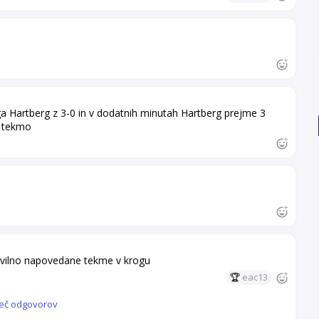
aga Hartberg z 3-0 in v dodatnih minutah Hartberg prejme 3
o tekmo
ravilno napovedane tekme v krogu
🏆
eac13
eč odgovorov