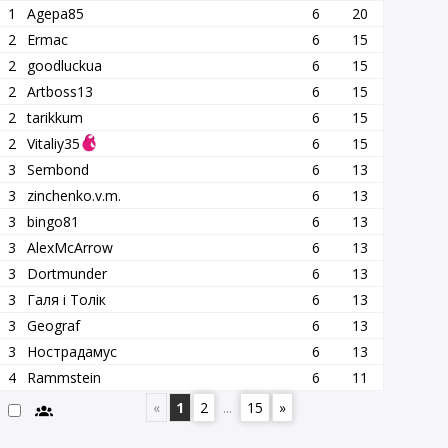
1
Agepa85
6
20
2
Ermac
6
15
2
goodluckua
6
15
2
Artboss13
6
15
2
tarikkum
6
15
2
Vitaliy35
6
15
3
Sembond
6
13
3
zinchenko.v.m.
6
13
3
bingo81
6
13
3
AlexMcArrow
6
13
3
Dortmunder
6
13
3
Галя і Толік
6
13
3
Geograf
6
13
3
Нострадамус
6
13
4
Rammstein
6
11
«
1
2
...
15
»