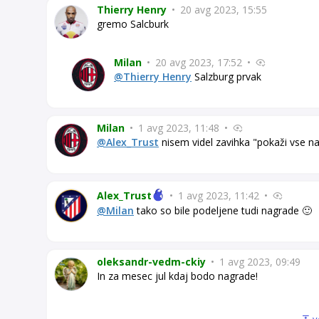
Thierry Henry
•
20 avg 2023, 15:55
gremo Salcburk
Milan
•
20 avg 2023, 17:52
•
@Thierry Henry
Salzburg prvak
Milan
•
1 avg 2023, 11:48
•
@Alex_Trust
nisem videl zavihka "pokaži vse na
Alex_Trust
•
1 avg 2023, 11:42
•
@Milan
tako so bile podeljene tudi nagrade 🙂
oleksandr-vedm-ckiy
•
1 avg 2023, 09:49
In za mesec jul kdaj bodo nagrade!