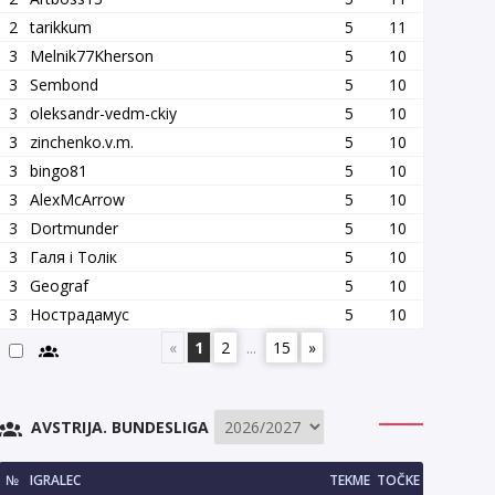
2
tarikkum
5
11
3
Melnik77Kherson
5
10
3
Sembond
5
10
3
oleksandr-vedm-ckiy
5
10
3
zinchenko.v.m.
5
10
3
bingo81
5
10
3
AlexMcArrow
5
10
3
Dortmunder
5
10
3
Галя і Толік
5
10
3
Geograf
5
10
3
Нострадамус
5
10
«
1
2
...
15
»
AVSTRIJA. BUNDESLIGA
№
IGRALEC
TEKME
TOČKE