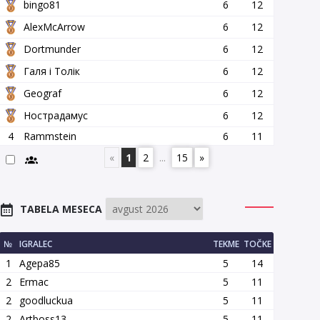
bingo81
6
12
AlexMcArrow
6
12
Dortmunder
6
12
Галя і Толік
6
12
Geograf
6
12
Нострадамус
6
12
4
Rammstein
6
11
«
1
2
...
15
»
TABELA MESECA
№
IGRALEC
TEKME
TOČKE
1
Agepa85
5
14
2
Ermac
5
11
2
goodluckua
5
11
2
Artboss13
5
11