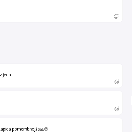
vljena
 Rapida pomembnejša🙏😊