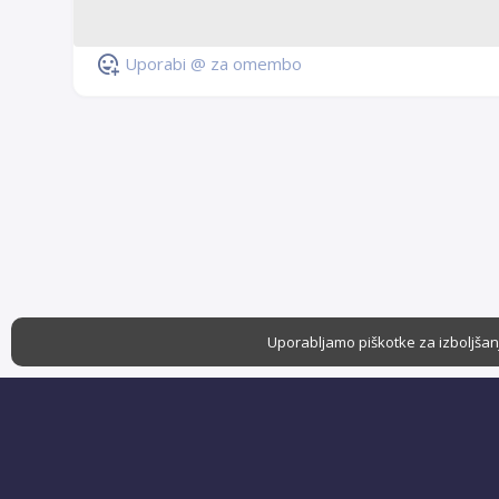
Uporabi @ za omembo
Uporabljamo piškotke za izboljšanj