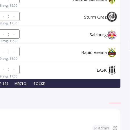
8 avg, 15:00
:
Sturm Graz
8 avg, 17:30
:
Salzburg
9 avg, 15:00
:
Rapid Vienna
9 avg, 15:00
:
LASK
9 avg, 17:00
: 129
MESTO:
TOČKE:
✅
admin