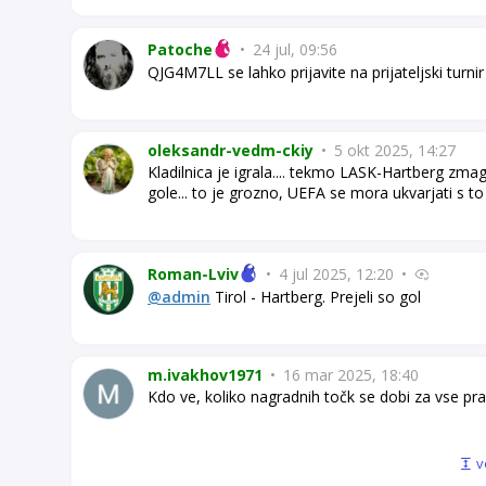
Patoche
•
24 jul, 09:56
QJG4M7LL se lahko prijavite na prijateljski turnir
oleksandr-vedm-ckiy
•
5 okt 2025, 14:27
Kladilnica je igrala.... tekmo LASK-Hartberg zm
gole... to je grozno, UEFA se mora ukvarjati s t
Roman-Lviv
•
4 jul 2025, 12:20
•
@admin
Tirol - Hartberg. Prejeli so gol
m.ivakhov1971
•
16 mar 2025, 18:40
Kdo ve, koliko nagradnih točk se dobi za vse p
v