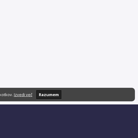
škotkov.
Izvedi več
Razumem