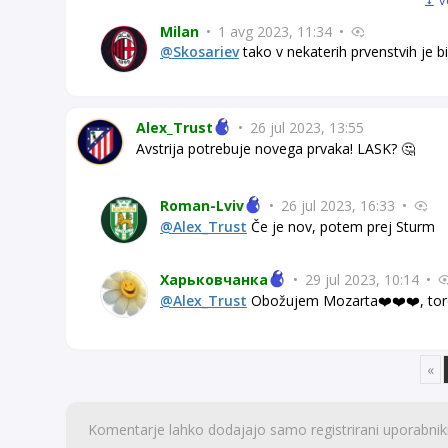
v
Milan
•
1 avg 2023, 11:34
•
@Skosariev
tako v nekaterih prvenstvih je bi
Alex_Trust
•
26 jul 2023, 13:55
Avstrija potrebuje novega prvaka! LASK? 🤔
Roman-Lviv
•
26 jul 2023, 16:33
•
@Alex_Trust
Če je nov, potem prej Sturm
Харьковчанка
•
29 jul 2023, 10:14
•
@Alex_Trust
Obožujem Mozarta❤️❤️❤️, tore
«