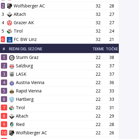
2
Wolfsberger AC
32
28
3
Altach
32
27
4
Grazer AK
32
27
5
Tirol
32
24
6
FC BW Linz
32
21
#
REDNI DEL SEZONE
TEKME
TOČKE
1
Sturm Graz
22
38
2
Salzburg
22
37
3
LASK
22
37
4
Austria Vienna
22
36
5
Rapid Vienna
22
33
6
Hartberg
22
33
7
Tirol
22
31
8
Altach
22
29
9
Ried
22
28
10
Wolfsberger AC
22
26