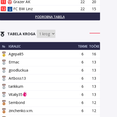
11
Grazer AK
22
20
12
FC BW Linz
22
15
PODROBNA TABELA
TABELA KROGA
№
IGRALEC
TEKME
TOČKE
Agepa85
6
16
Ermac
6
13
goodluckua
6
13
Artboss13
6
13
tarikkum
6
13
Vitaliy35
6
13
Sembond
6
12
zinchenko.v.m.
6
12