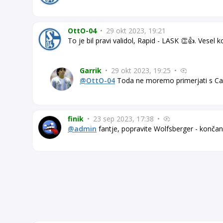
OttO-04
•
29 okt 2023, 19:21
To je bil pravi validol, Rapid - LASK 👏👍. Vesel 
Garrik
•
29 okt 2023, 19:25
•
@OttO-04
Toda ne moremo primerjati s Cagl
finik
•
23 sep 2023, 17:38
•
@admin
fantje, popravite Wolfsberger - konča