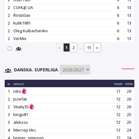
2
СОНЦЕ UA
6
13
2
Rostislav
6
13
2
kulik1981
6
13
2
Oleg Kulbachenko
6
13
2
VerMix
6
13
«
1
2
...
15
»
DANSKA. SUPERLIGA
№
IGRALEC
TEKME
TOČKE
1
niko
11
29
2
Jozefat
12
26
2
Vitaliy35
12
26
3
bingo81
12
25
3
aleksss
12
25
4
Мистер Икс
12
24
4
homer_simpson
12
24