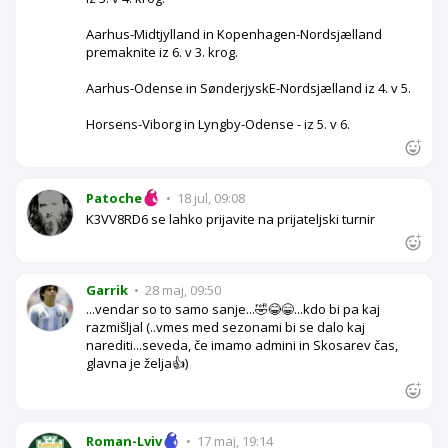
Aarhus-Midtjylland in Kopenhagen-Nordsjælland
premaknite iz 6. v 3. krog.
Aarhus-Odense in SønderjyskE-Nordsjælland iz 4. v 5.
Horsens-Viborg in Lyngby-Odense - iz 5. v 6.
Patoche
•
18 jul, 09:08
K3VV8RD6 se lahko prijavite na prijateljski turnir
Garrik
•
28 maj, 09:50
...vendar so to samo sanje...🤣😂😁...kdo bi pa kaj
razmišljal (..vmes med sezonami bi se dalo kaj
narediti...seveda, če imamo admini in Skosarev čas,
glavna je želja👍)
Roman-Lviv
•
17 maj, 19:14