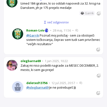
Izmed 184 igralcev, ki so oddali napovedi za 32. krog na
Danskem, jih je 175 prejelo medalje
😂
Garrik
več odgovorov
Roman-Lviv
•
28 maj, 11:56
•
@Garrik
Poznaš moj položaj - sem za obstoječi
sistem točkovanja, čeprav sem tudi sam privrženec
"večjih rezultatov"
olegbarna69
•
1 jan 2025, 10:22
Zakaj mi niso podelili nagrade za MESEC DECEMBER, 2.
mesto, ki sem ga prejel
deleted13756
•
12 jul 2025, 20:57
•
@olegbarna69
Je ne potrebuješ )))