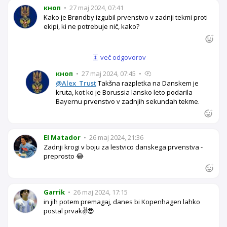
кноп
•
27 maj 2024, 07:41
Kako je Brøndby izgubil prvenstvo v zadnji tekmi proti
ekipi, ki ne potrebuje nič, kako?
več odgovorov
кноп
•
27 maj 2024, 07:45
•
@Alex_Trust
Takšna razpletka na Danskem je
kruta, kot ko je Borussia lansko leto podarila
Bayernu prvenstvo v zadnjih sekundah tekme.
El Matador
•
26 maj 2024, 21:36
Zadnji krogi v boju za lestvico danskega prvenstva -
preprosto 😂
Garrik
•
26 maj 2024, 17:15
in jih potem premagaj, danes bi Kopenhagen lahko
postal prvak✌️😎