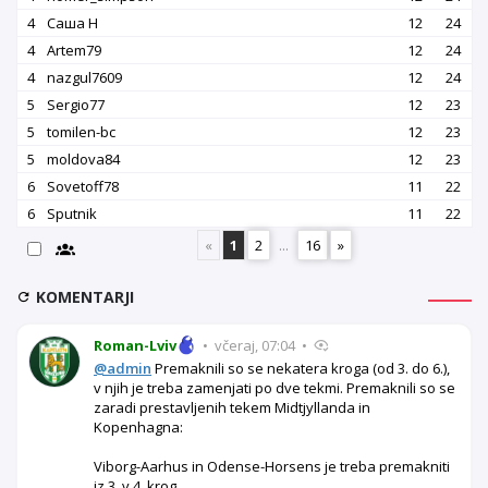
4
Саша Н
12
24
4
Artem79
12
24
4
nazgul7609
12
24
5
Sergio77
12
23
5
tomilen-bc
12
23
5
moldova84
12
23
6
Sovetoff78
11
22
6
Sputnik
11
22
«
1
2
...
16
»
KOMENTARJI
Roman-Lviv
•
včeraj, 07:04
•
@admin
Premaknili so se nekatera kroga (od 3. do 6.),
v njih je treba zamenjati po dve tekmi. Premaknili so se
zaradi prestavljenih tekem Midtjyllanda in
Kopenhagna:
Viborg-Aarhus in Odense-Horsens je treba premakniti
iz 3. v 4. krog.