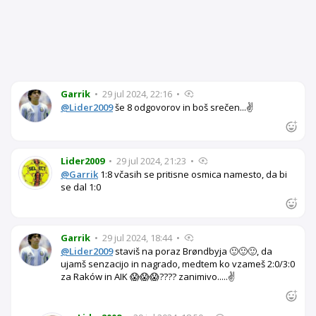
Garrik
•
29 jul 2024, 22:16
•
@Lider2009
še 8 odgovorov in boš srečen...✌️
Lider2009
•
29 jul 2024, 21:23
•
@Garrik
1:8 včasih se pritisne osmica namesto, da bi
se dal 1:0
Garrik
•
29 jul 2024, 18:44
•
@Lider2009
staviš na poraz Brøndbyja 🙂🙂🙂, da
ujamš senzacijo in nagrado, medtem ko vzameš 2:0/3:0
za Raków in AIK 😱😱😱???? zanimivo.....✌️