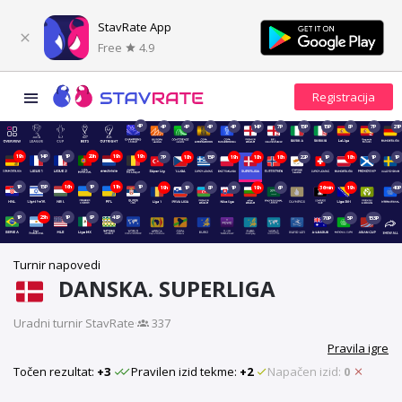
StavRate App
Free
4.9
4P
4P
4P
4P
4P
14P
7P
15P
15P
8P
7P
21P
19h
14P
1P
20h
19h
19h
7P
18h
15P
19h
18h
18h
22P
1P
18h
1P
1P
1P
15P
16h
1P
11h
1P
19h
1P
8P
1P
19h
6P
36min
19h
40P
1P
23h
1P
9P
48P
70P
5P
153P
Turnir napovedi
DANSKA. SUPERLIGA
Uradni turnir StavRate
·
337
Pravila igre
Točen rezultat:
+3
Pravilen izid tekme:
+2
Napačen izid:
0