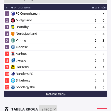
#
REDNI DEL SEZONE
TEKME
TOČKE
FC Copenhagen
1
2
6
Midtjylland
2
2
6
Brondby
3
2
4
Nordsjaelland
4
2
4
Viborg
5
2
3
Odense
6
2
3
Aarhus
7
2
2
Lyngby
8
2
1
Horsens
9
2
1
Randers FC
10
2
1
Silkeborg
11
2
1
Sonderjyske
12
2
0
PODROBNA TABELA
TABELA KROGA