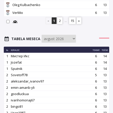
Oleg Kulbachenko
6
13
VerMix
6
13
«
1
2
...
15
»
TABELA MESECA
№
IGRALEC
TEKME
TOČKE
1
Мистер Икс
6
14
1
Jozefat
6
14
1
Sputnik
6
14
2
Sovetoff78
5
13
2
aleksandar_ivanov97
6
13
2
emin-amanb-yli
6
13
2
goodluckua
6
13
2
ivanhomonaj67
6
13
2
bingo81
6
13
2
User1987
6
13