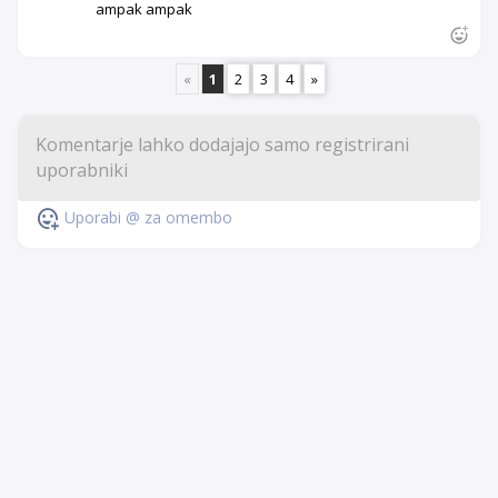
ampak ampak
«
1
2
3
4
»
Uporabi @ za omembo