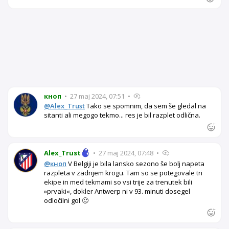
кноп
•
27 maj 2024, 07:51
•
@Alex_Trust
Tako se spomnim, da sem še gledal na
sitanti ali megogo tekmo... res je bil razplet odlična.
Alex_Trust
•
27 maj 2024, 07:48
•
@кноп
V Belgiji je bila lansko sezono še bolj napeta
razpleta v zadnjem krogu. Tam so se potegovale tri
ekipe in med tekmami so vsi trije za trenutek bili
»prvaki«, dokler Antwerp ni v 93. minuti dosegel
odločilni gol 🙂