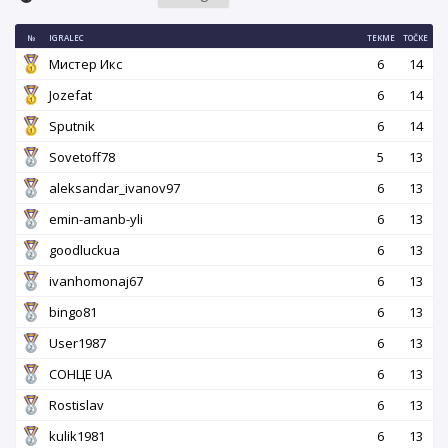
№
IGRALEC
TEKME
TOČKE
Мистер Икс
6
14
Jozefat
6
14
Sputnik
6
14
Sovetoff78
5
13
aleksandar_ivanov97
6
13
emin-amanb-yli
6
13
goodluckua
6
13
ivanhomonaj67
6
13
bingo81
6
13
User1987
6
13
СОНЦЕ UA
6
13
Rostislav
6
13
kulik1981
6
13