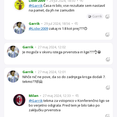
Lider2009
•
29 jul 2024, 18:50
•
@Garrik
Časa ni bilo, vse rezultate sem nastavil
na pamet, da jih ne zamudim
🤝
Garrik
Garrik
•
29 jul 2024, 18:56
•
@Lider2009
zakaj ni 1:8 kot prej???🙃
Garrik
•
27 maj 2024, 12:02
Je mogoče v okviru istega prvenstva in lige???👌😁
Garrik
•
27 maj 2024, 12:01
Nihče nič ne pove, da so do zadnjega kroga dodali 7.
tekmo??🤣🤗
Milan
•
27 maj 2024, 12:33
•
@Garrik
tekma za vstopnico v Konferenčno ligo se
bo verjetno odigrala. Pred tem je bilo tako po
zaključku prvenstva