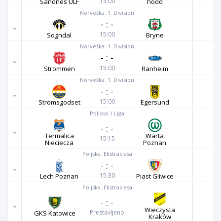
15:00
Sandnes ULF
hodd
Norveška. 1. Division
-
:
-
15:00
Sogndal
Bryne
Norveška. 1. Division
-
:
-
15:00
Strommen
Ranheim
Norveška. 1. Division
-
:
-
15:00
Stromsgodset
Egersund
Poljska. I Liga
-
:
-
Termalica
Warta
15:15
Nieciecza
Poznan
Poljska. Ekstraklasa
-
:
-
15:30
Lech Poznan
Piast Gliwice
Poljska. Ekstraklasa
-
:
-
Wieczysta
Prestavljeno
GKS Katowice
Kraków