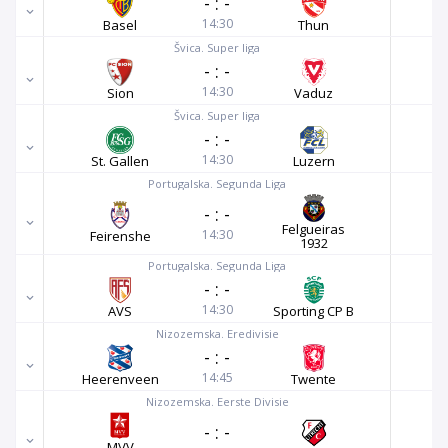
-
:
-
14:30
Basel
Thun
Švica. Super liga
-
:
-
14:30
Sion
Vaduz
Švica. Super liga
-
:
-
14:30
St. Gallen
Luzern
Portugalska. Segunda Liga
-
:
-
Felgueiras
14:30
Feirenshe
1932
Portugalska. Segunda Liga
-
:
-
14:30
AVS
Sporting CP B
Nizozemska. Eredivisie
-
:
-
14:45
Heerenveen
Twente
Nizozemska. Eerste Divisie
-
:
-
MVV