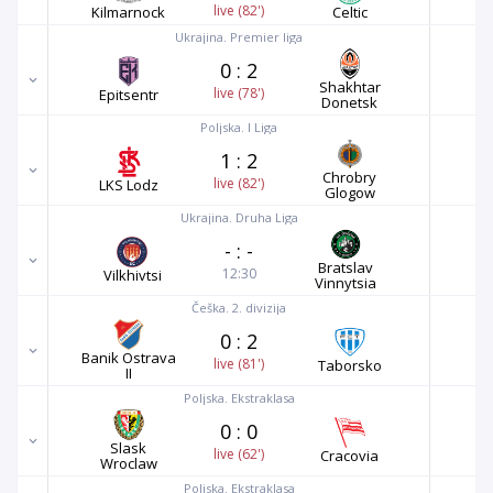
live (82')
Kilmarnock
Celtic
Ukrajina. Premier liga
0
:
2
Shakhtar
live (78')
Epitsentr
Donetsk
Poljska. I Liga
1
:
2
Chrobry
live (82')
LKS Lodz
Glogow
Ukrajina. Druha Liga
-
:
-
Bratslav
12:30
Vilkhivtsi
Vinnytsia
Češka. 2. divizija
0
:
2
Banik Ostrava
live (81')
Taborsko
II
Poljska. Ekstraklasa
0
:
0
Slask
live (62')
Cracovia
Wroclaw
Poljska. Ekstraklasa