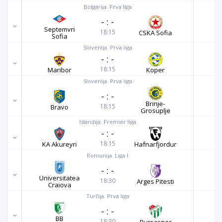
Bolgarija. Prva liga
-
:
-
Septemvri
18:15
CSKA Sofia
Sofia
Slovenija. Prva liga
-
:
-
18:15
Maribor
Koper
Slovenija. Prva liga
-
:
-
Brinje-
18:15
Bravo
Grosuplje
Islandija. Premier liga
-
:
-
18:15
KA Akureyri
Hafnarfjordur
Romunija. Liga I
-
:
-
Universitatea
18:30
Arges Pitesti
Craiova
Turčija. Prva liga
-
:
-
BB
18:30