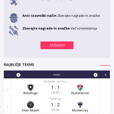
Anti-stavniški način
Zberajte nagrade in značke
Zberajte nagrade in značke
Več vznemirjenja
NAJBLIŽJE TEKME
DANES
Brazilija. Serie A
1
:
1
00:00
Botafogo
Fluminense
Pokal lig
1
:
2
00:00
Inter Miami
Monterrey