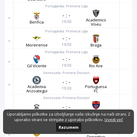
Portugalska. Primeira Liga
-
:
-
Academico
19:30
Benfica
Viseu
Portugalska. Primeira Liga
-
:
-
19:30
Moreirense
Braga
Portugalska. Primeira Liga
-
:
-
19:30
Gil Vicente
Rio Ave
Venezuela. Primera División
-
:
-
Academia
Portuguesa
19:30
Anzoategui
FC
Venezuela. Primera División
-
:
-
Puerto
20:00
Zamora FC
Uporabljamo piškotke za izboljšanje vaše izkušnje na naši strani. Z
Cabello
uporabo strani se strinjate z uporabo piškotkov.
Izvedi več
Venezuela. Primera División
Razumem
-
:
-
Deportivo