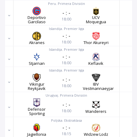
Peru. Primera División
-
:
-
Deportivo
UCV
18:00
Garcilaso
Moquegua
Islandija. Premier liga
-
:
-
18:00
Akranes
Thor Akureyri
Islandija. Premier liga
-
:
-
18:00
Stjarnan
Keflavik
Islandija. Premier liga
-
:
-
Vikingur
IBV
18:00
Reykjavik
Vestmannaeyjar
Urugvaj. Primera División
-
:
-
Defensor
18:00
Wanderers
Sporting
Poljska. Ekstraklasa
-
:
-
18:15
Jagiellonia
Widzew Lodz