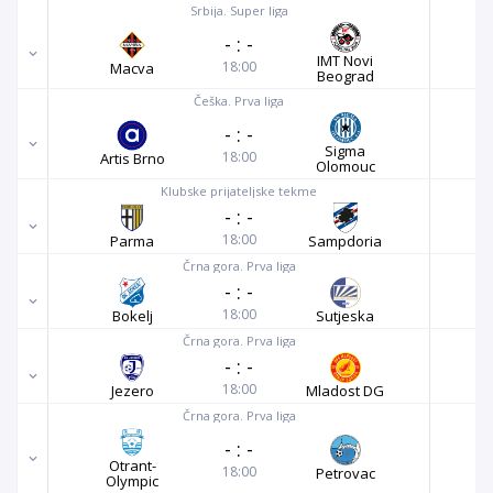
Srbija. Super liga
-
:
-
IMT Novi
18:00
Macva
Beograd
Češka. Prva liga
-
:
-
Sigma
18:00
Artis Brno
Olomouc
Klubske prijateljske tekme
-
:
-
18:00
Parma
Sampdoria
Črna gora. Prva liga
-
:
-
18:00
Bokelj
Sutjeska
Črna gora. Prva liga
-
:
-
18:00
Jezero
Mladost DG
Črna gora. Prva liga
-
:
-
Otrant-
18:00
Petrovac
Olympic