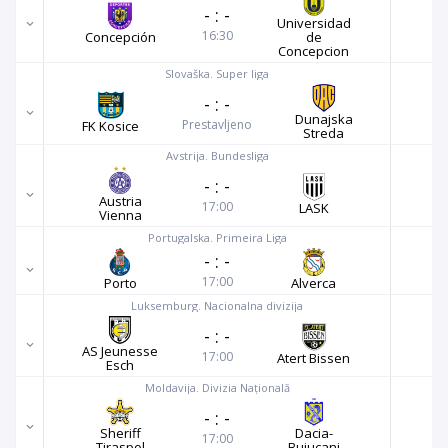
-
:
-
Universidad
16:30
Concepción
de
Concepcion
Slovaška. Super liga
-
:
-
Dunajska
Prestavljeno
FK Kosice
Streda
Avstrija. Bundesliga
-
:
-
Austria
17:00
LASK
Vienna
Portugalska. Primeira Liga
-
:
-
17:00
Porto
Alverca
Luksemburg. Nacionalna divizija
-
:
-
AS Jeunesse
17:00
Atert Bissen
Esch
Moldavija. Divizia Națională
-
:
-
Sheriff
Dacia-
17:00
Tiraspol
Buiucani