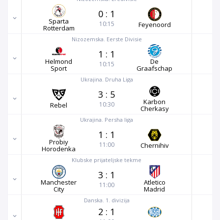
0
:
1
Sparta
10:15
Feyenoord
Rotterdam
Nizozemska. Eerste Divisie
1
:
1
Helmond
De
10:15
Sport
Graafschap
Ukrajina. Druha Liga
3
:
5
Karbon
10:30
Rebel
Cherkasy
Ukrajina. Persha liga
1
:
1
Probiy
11:00
Chernihiv
Horodenka
Klubske prijateljske tekme
3
:
1
Manchester
Atletico
11:00
City
Madrid
Danska. 1. divizija
2
:
1