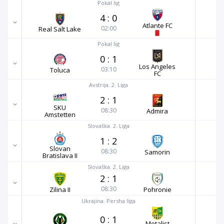
Pokal lig
4
:
0
Atlante FC
02:00
Real Salt Lake
Pokal lig
0
:
1
Los Angeles
03:10
Toluca
FC
Avstrija. 2. Liga
2
:
1
SKU
08:30
Admira
Amstetten
Slovaška. 2. Liga
1
:
2
Slovan
08:30
Samorin
Bratislava II
Slovaška. 2. Liga
2
:
1
08:30
Zilina II
Pohronie
Ukrajina. Persha liga
0
:
1
Metalist