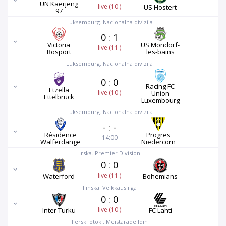
UN Kaerjeng
live (10')
US Hostert
97
Luksemburg. Nacionalna divizija
0
:
1
Victoria
US Mondorf-
live (11')
Rosport
les-bains
Luksemburg. Nacionalna divizija
0
:
0
Racing FC
Etzella
live (10')
Union
Ettelbruck
Luxembourg
Luksemburg. Nacionalna divizija
-
:
-
Résidence
Progres
14:00
Walferdange
Niedercorn
Irska. Premier Division
0
:
0
live (11')
Waterford
Bohemians
Finska. Veikkausliiga
0
:
0
live (10')
Inter Turku
FC Lahti
Ferski otoki. Meistaradeildin