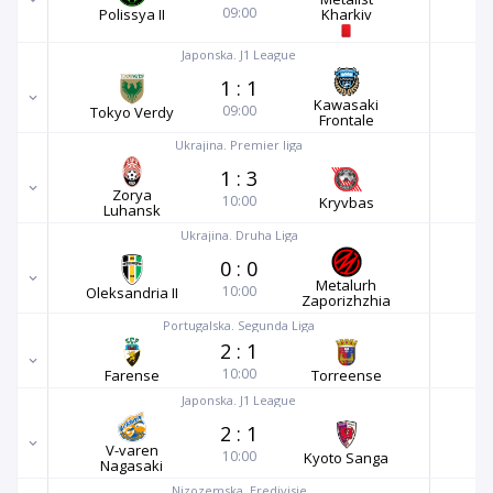
09:00
Polissya II
Kharkiv
Japonska. J1 League
1
:
1
Kawasaki
09:00
Tokyo Verdy
Frontale
Ukrajina. Premier liga
1
:
3
Zorya
10:00
Kryvbas
Luhansk
Ukrajina. Druha Liga
0
:
0
Metalurh
10:00
Oleksandria II
Zaporizhzhia
Portugalska. Segunda Liga
2
:
1
10:00
Farense
Torreense
Japonska. J1 League
2
:
1
V-varen
10:00
Kyoto Sanga
Nagasaki
Nizozemska. Eredivisie