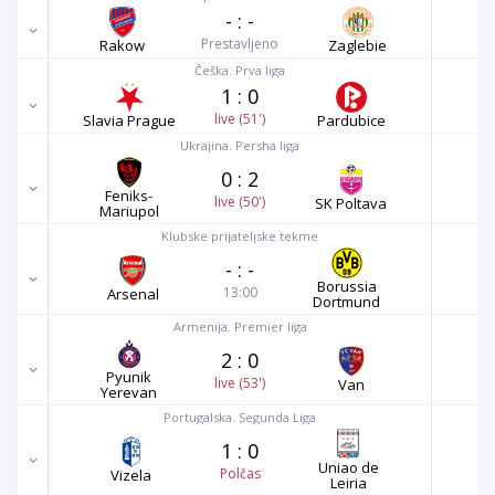
-
:
-
Prestavljeno
Rakow
Zaglebie
Češka. Prva liga
1
:
0
live (51')
Slavia Prague
Pardubice
Ukrajina. Persha liga
0
:
2
Feniks-
live (50')
SK Poltava
Mariupol
Klubske prijateljske tekme
-
:
-
Borussia
13:00
Arsenal
Dortmund
Armenija. Premier liga
2
:
0
Pyunik
live (53')
Van
Yerevan
Portugalska. Segunda Liga
1
:
0
Uniao de
Polčas
Vizela
Leiria