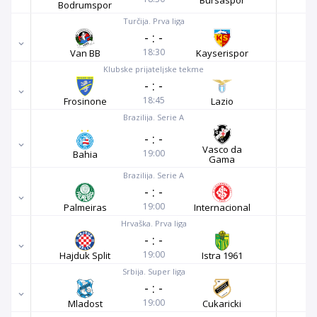
Bursaspor
Bodrumspor
Turčija. Prva liga
-
:
-
18:30
Van BB
Kayserispor
Klubske prijateljske tekme
-
:
-
18:45
Frosinone
Lazio
Brazilija. Serie A
-
:
-
Vasco da
19:00
Bahia
Gama
Brazilija. Serie A
-
:
-
19:00
Palmeiras
Internacional
Hrvaška. Prva liga
-
:
-
19:00
Hajduk Split
Istra 1961
Srbija. Super liga
-
:
-
19:00
Mladost
Cukaricki