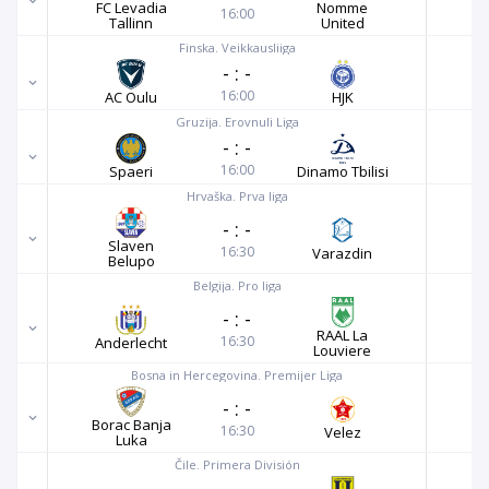
FC Levadia
Nomme
16:00
Tallinn
United
Finska. Veikkausliiga
-
:
-
16:00
AC Oulu
HJK
Gruzija. Erovnuli Liga
-
:
-
16:00
Spaeri
Dinamo Tbilisi
Hrvaška. Prva liga
-
:
-
Slaven
16:30
Varazdin
Belupo
Belgija. Pro liga
-
:
-
RAAL La
16:30
Anderlecht
Louviere
Bosna in Hercegovina. Premijer Liga
-
:
-
Borac Banja
16:30
Velez
Luka
Čile. Primera División