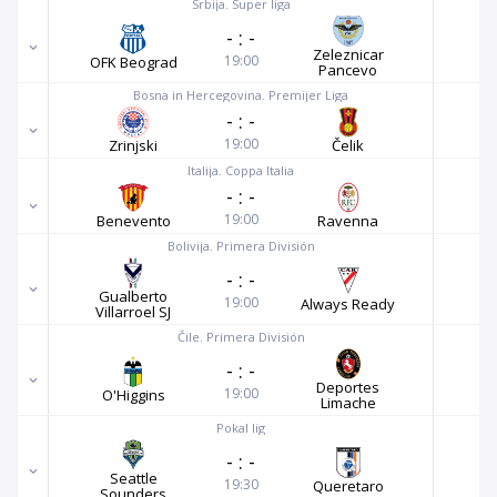
Srbija. Super liga
-
:
-
Zeleznicar
19:00
OFK Beograd
Pancevo
Bosna in Hercegovina. Premijer Liga
-
:
-
19:00
Zrinjski
Čelik
Italija. Coppa Italia
-
:
-
19:00
Benevento
Ravenna
Bolivija. Primera División
-
:
-
Gualberto
19:00
Always Ready
Villarroel SJ
Čile. Primera División
-
:
-
Deportes
19:00
O'Higgins
Limache
Pokal lig
-
:
-
Seattle
19:30
Queretaro
Sounders