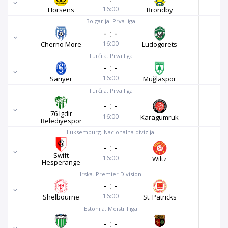
16:00
Horsens
Brondby
Bolgarija. Prva liga
-
:
-
16:00
Cherno More
Ludogorets
Turčija. Prva liga
-
:
-
16:00
Sariyer
Muğlaspor
Turčija. Prva liga
-
:
-
76 Igdir
16:00
Karagumruk
Belediyespor
Luksemburg. Nacionalna divizija
-
:
-
Swift
16:00
Wiltz
Hesperange
Irska. Premier Division
-
:
-
16:00
Shelbourne
St. Patricks
Estonija. Meistriliiga
-
:
-