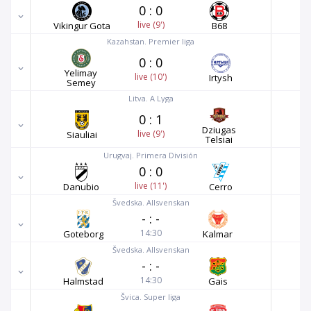
0
:
0
live (9')
Vikingur Gota
B68
Kazahstan. Premier liga
0
:
0
Yelimay
live (10')
Irtysh
Semey
Litva. A Lyga
0
:
1
Dziugas
live (9')
Siauliai
Telsiai
Urugvaj. Primera División
0
:
0
live (11')
Danubio
Cerro
Švedska. Allsvenskan
-
:
-
14:30
Goteborg
Kalmar
Švedska. Allsvenskan
-
:
-
14:30
Halmstad
Gais
Švica. Super liga