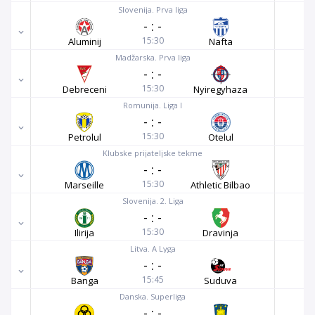
Slovenija. Prva liga
-
:
-
15:30
Aluminij
Nafta
Madžarska. Prva liga
-
:
-
15:30
Debreceni
Nyiregyhaza
Romunija. Liga I
-
:
-
15:30
Petrolul
Otelul
Klubske prijateljske tekme
-
:
-
15:30
Marseille
Athletic Bilbao
Slovenija. 2. Liga
-
:
-
15:30
Ilirija
Dravinja
Litva. A Lyga
-
:
-
15:45
Banga
Suduva
Danska. Superliga
-
:
-