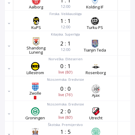
1
:
1
12:00
Aalborg
Kolding IF
Finska. Veikkausliiga
1
:
1
12:00
KuPS
Turku PS
Kitajska. Superliga
2
:
1
Shandong
12:00
Tianjin Teda
Luneng
Norveška. Eliteserien
0
:
1
live (80')
Lillestrom
Rosenborg
Nizozemska. Eredivisie
0
:
0
Zwolle
live (76')
Ajax
Nizozemska. Eredivisie
2
:
0
live (80')
Groningen
Utrecht
Škotska. Premijerstvo
1
:
5