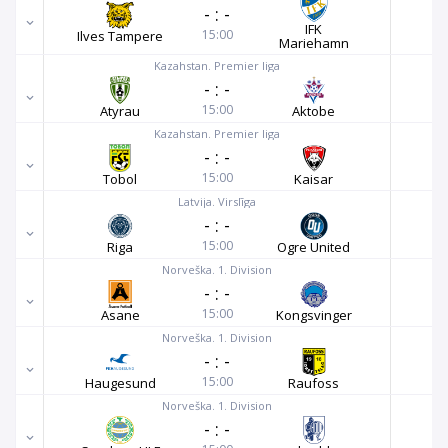
-
:
-
IFK
15:00
Ilves Tampere
Mariehamn
Kazahstan. Premier liga
-
:
-
15:00
Atyrau
Aktobe
Kazahstan. Premier liga
-
:
-
15:00
Tobol
Kaisar
Latvija. Virslīga
-
:
-
15:00
Riga
Ogre United
Norveška. 1. Division
-
:
-
15:00
Asane
Kongsvinger
Norveška. 1. Division
-
:
-
15:00
Haugesund
Raufoss
Norveška. 1. Division
-
:
-