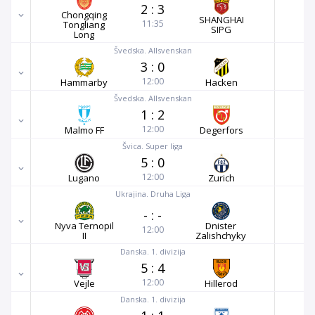
2
:
3
Chongqing
SHANGHAI
11:35
Tongliang
SIPG
Long
Švedska. Allsvenskan
3
:
0
12:00
Hammarby
Hacken
Švedska. Allsvenskan
1
:
2
12:00
Malmo FF
Degerfors
Švica. Super liga
5
:
0
12:00
Lugano
Zurich
Ukrajina. Druha Liga
-
:
-
Nyva Ternopil
Dnister
12:00
II
Zalishchyky
Danska. 1. divizija
5
:
4
12:00
Vejle
Hillerod
Danska. 1. divizija