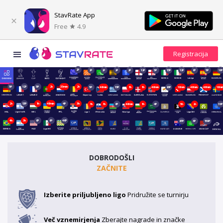
StavRate App
Free
4.9
2P
2P
2P
2P
2P
12P
5P
13P
12P
6P
5P
19P
5P
12P
5P
2h
33min
2h
5P
48min
13P
1h
1h
48min
20P
18min
48min
48min
18mi
2h
13P
1h
48min
4P
3h
1h
1h
6P
48min
1h
4P
5h
2h
38P
4h
3h
6P
6P
46P
67P
3P
150P
DOBRODOŠLI
ZAČNITE
Izberite priljubljeno ligo
Pridružite se turnirju
Več vznemirjenja
Zberajte nagrade in značke