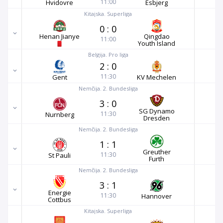
11:00
Hvidovre
Esbjerg
Kitajska. Superliga
0
:
0
Henan Jianye
Qingdao
11:00
Youth Island
Belgija. Pro liga
2
:
0
11:30
Gent
KV Mechelen
Nemčija. 2. Bundesliga
3
:
0
SG Dynamo
11:30
Nurnberg
Dresden
Nemčija. 2. Bundesliga
1
:
1
Greuther
11:30
St Pauli
Furth
Nemčija. 2. Bundesliga
3
:
1
Energie
11:30
Hannover
Cottbus
Kitajska. Superliga