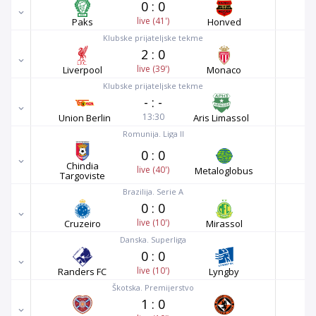
0
:
0
live (41')
Paks
Honved
Klubske prijateljske tekme
2
:
0
live (39')
Liverpool
Monaco
Klubske prijateljske tekme
-
:
-
13:30
Union Berlin
Aris Limassol
Romunija. Liga II
0
:
0
Chindia
live (40')
Metaloglobus
Targoviste
Brazilija. Serie A
0
:
0
live (10')
Cruzeiro
Mirassol
Danska. Superliga
0
:
0
live (10')
Randers FC
Lyngby
Škotska. Premijerstvo
1
:
0