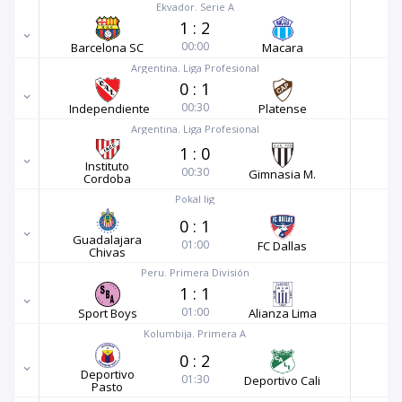
Ekvador. Serie A
1
:
2
00:00
Barcelona SC
Macara
Argentina. Liga Profesional
0
:
1
00:30
Independiente
Platense
Argentina. Liga Profesional
1
:
0
Instituto
00:30
Gimnasia M.
Cordoba
Pokal lig
0
:
1
Guadalajara
01:00
FC Dallas
Chivas
Peru. Primera División
1
:
1
01:00
Sport Boys
Alianza Lima
Kolumbija. Primera A
0
:
2
Deportivo
01:30
Deportivo Cali
Pasto