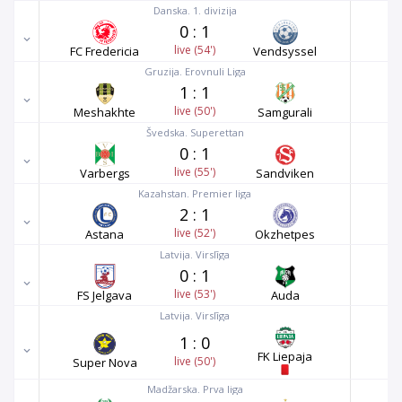
Danska. 1. divizija
0
:
1
live (54')
FC Fredericia
Vendsyssel
Gruzija. Erovnuli Liga
1
:
1
live (50')
Meshakhte
Samgurali
Švedska. Superettan
0
:
1
live (55')
Varbergs
Sandviken
Kazahstan. Premier liga
2
:
1
live (52')
Astana
Okzhetpes
Latvija. Virslīga
0
:
1
live (53')
FS Jelgava
Auda
Latvija. Virslīga
1
:
0
FK Liepaja
live (50')
Super Nova
Madžarska. Prva liga