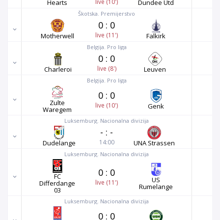
live (10')
Hearts
Dundee Utd
Škotska. Premijerstvo
0
:
0
live (11')
Motherwell
Falkirk
Belgija. Pro liga
0
:
0
live (8')
Charleroi
Leuven
Belgija. Pro liga
0
:
0
Zulte
live (10')
Genk
Waregem
Luksemburg. Nacionalna divizija
-
:
-
14:00
Dudelange
UNA Strassen
Luksemburg. Nacionalna divizija
0
:
0
FC
US
live (11')
Differdange
Rumelange
03
Luksemburg. Nacionalna divizija
0
:
0