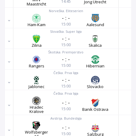
14:45
Jong Utrecht
Maastricht
Norveška. Eliteserien
-
:
-
15:00
Ham-Kam
Aalesund
Slovaška. Super liga
-
:
-
15:00
Zilina
Skalica
Škotska. Premijerstvo
-
:
-
15:00
Rangers
Hibernian
Češka. Prva liga
-
:
-
15:00
Jablonec
Slovacko
Češka. Prva liga
-
:
-
Hradec
15:00
Banik Ostrava
Kralove
Avstrija. Bundesliga
-
:
-
Wolfsberger
15:00
Salzburg