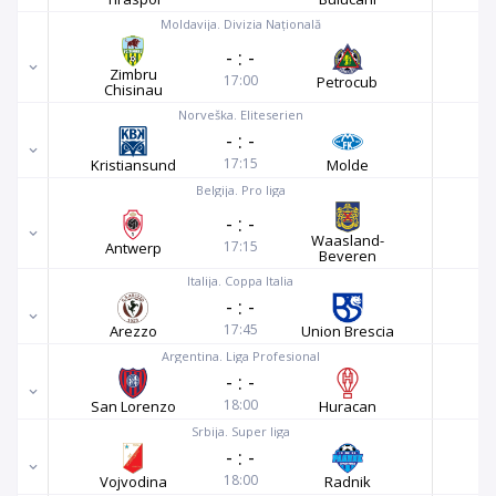
Moldavija. Divizia Națională
-
:
-
Zimbru
17:00
Petrocub
Chisinau
Norveška. Eliteserien
-
:
-
17:15
Kristiansund
Molde
Belgija. Pro liga
-
:
-
Waasland-
17:15
Antwerp
Beveren
Italija. Coppa Italia
-
:
-
17:45
Arezzo
Union Brescia
Argentina. Liga Profesional
-
:
-
18:00
San Lorenzo
Huracan
Srbija. Super liga
-
:
-
18:00
Vojvodina
Radnik