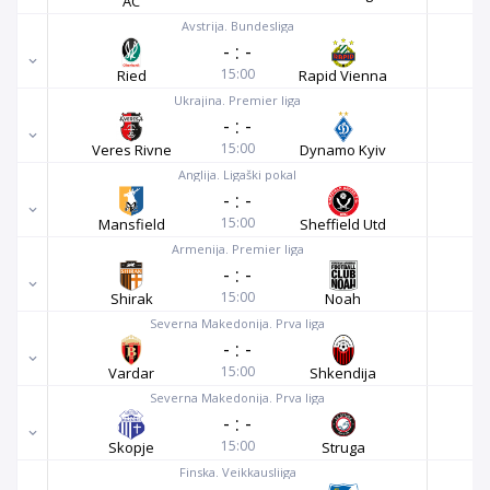
AC
Avstrija. Bundesliga
-
:
-
15:00
Ried
Rapid Vienna
Ukrajina. Premier liga
-
:
-
15:00
Veres Rivne
Dynamo Kyiv
Anglija. Ligaški pokal
-
:
-
15:00
Mansfield
Sheffield Utd
Armenija. Premier liga
-
:
-
15:00
Shirak
Noah
Severna Makedonija. Prva liga
-
:
-
15:00
Vardar
Shkendija
Severna Makedonija. Prva liga
-
:
-
15:00
Skopje
Struga
Finska. Veikkausliiga