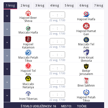
1 krog
2 krog
3 krog
4 krog
5 krog
6 krog
7 krog
:
Hapoel Beer
Hapoel Haifa
22 avg, 17:00
Sheva
:
Hapoel Ramat
Maccabi Haifa
22 avg, 17:00
Gan
:
Hapoel
Maccabi Tel
22 avg, 17:00
Katamon
Aviv
:
Maccabi Petah
Ironi Kiryat
22 avg, 17:00
Tikva
Shmona
:
Hapoel Tel
Beitar
22 avg, 17:00
Aviv
Jerusalem
:
Maccabi
Bnei Sakhnin
22 avg, 17:00
Netanya
:
Hapoel Petah
Ironi Tiberias
22 avg, 17:00
Tikva
ŠTEVILO UDELEŽENCEV: 16
MESTO:
TOČKE: