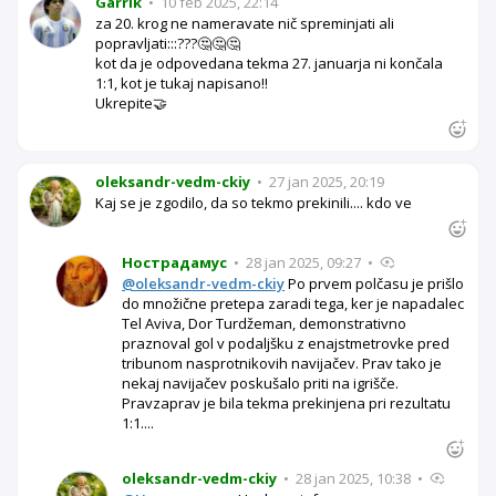
Garrik
•
10 feb 2025, 22:14
za 20. krog ne nameravate nič spreminjati ali
popravljati:::???🤔🤔🤔
kot da je odpovedana tekma 27. januarja ni končala
1:1, kot je tukaj napisano!!
Ukrepite🤝
oleksandr-vedm-ckiy
•
27 jan 2025, 20:19
Kaj se je zgodilo, da so tekmo prekinili.... kdo ve
Нострадамус
•
28 jan 2025, 09:27
•
@oleksandr-vedm-ckiy
Po prvem polčasu je prišlo
do množične pretepa zaradi tega, ker je napadalec
Tel Aviva, Dor Turdžeman, demonstrativno
praznoval gol v podaljšku z enajstmetrovke pred
tribunom nasprotnikovih navijačev. Prav tako je
nekaj navijačev poskušalo priti na igrišče.
Pravzaprav je bila tekma prekinjena pri rezultatu
1:1....
oleksandr-vedm-ckiy
•
28 jan 2025, 10:38
•