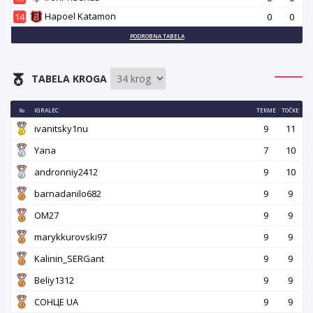
Hapoel Katamon
14
0
0
PODROBNA TABELA
TABELA KROGA
№
IGRALEC
TEKME
TOČKE
ivanitsky1nu
9
11
Yana
7
10
andronniy2412
9
10
barnadanilo682
9
9
OM27
9
9
marykkurovski97
9
9
Kalinin_SERGant
9
9
Beliy1312
9
9
СОНЦЕ UA
9
9