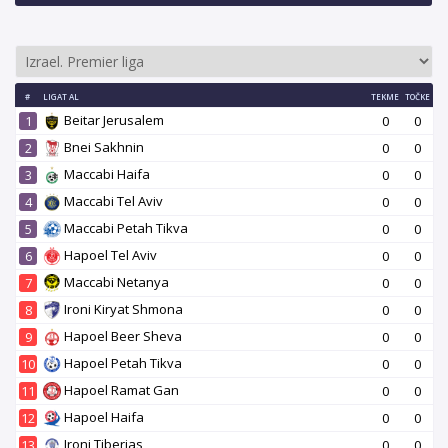
#
LIGAT AL
TEKME
TOČKE
Beitar Jerusalem
1
0
0
Bnei Sakhnin
2
0
0
Maccabi Haifa
3
0
0
Maccabi Tel Aviv
4
0
0
Maccabi Petah Tikva
5
0
0
Hapoel Tel Aviv
6
0
0
Maccabi Netanya
7
0
0
Ironi Kiryat Shmona
8
0
0
Hapoel Beer Sheva
9
0
0
Hapoel Petah Tikva
10
0
0
Hapoel Ramat Gan
11
0
0
Hapoel Haifa
12
0
0
Ironi Tiberias
13
0
0