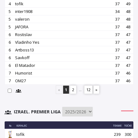
4
tofik
37
49
5
inter1908
34
48
5
valeron
37
48
5
JAFORA
37
48
6
Rostislav
37
47
6
Vladinho Yes
37
47
6
Artboss13
37
47
6
Savkoff
37
47
6
El Matador
37
47
7
Humorist
37
46
7
OM27
37
46
«
1
2
...
12
»
IZRAEL. PREMIER LIGA
№
IGRALEC
TEKME
TOČKE
tofik
239
300