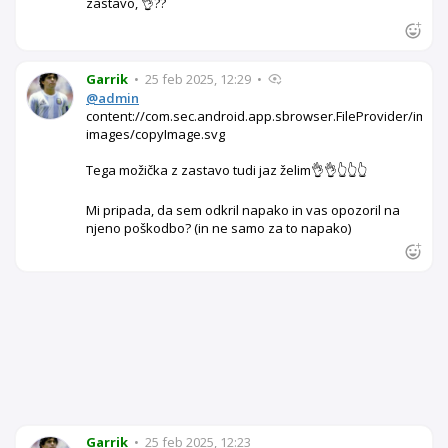
zastavo, 👌??
Garrik
•
25 feb 2025, 12:29
•
@admin
content://com.sec.android.app.sbrowser.FileProvider/imag
images/copyImage.svg
Tega možička z zastavo tudi jaz želim👌👌👆👆👆
Mi pripada, da sem odkril napako in vas opozoril na
njeno poškodbo? (in ne samo za to napako)
Garrik
•
25 feb 2025, 12:23