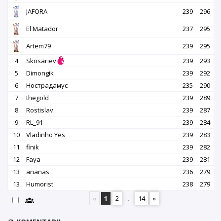
JAFORA
239
296
El Matador
237
295
Artem79
239
295
4
Skosariev
239
293
5
Dimongik
239
292
6
Нострадамус
235
290
7
thegold
239
289
8
Rostislav
239
287
9
RL_91
239
284
10
Vladinho Yes
239
283
11
finik
239
282
12
Faya
239
281
13
ananas
236
279
13
Humorist
238
279
«
1
2
...
14
»