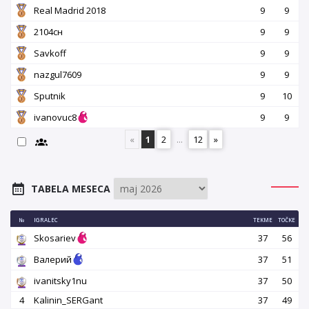
Real Madrid 2018
9
9
2104сн
9
9
Savkoff
9
9
nazgul7609
9
9
Sputnik
9
10
ivanovuc8
9
9
«
1
2
...
12
»
TABELA MESECA
№
IGRALEC
TEKME
TOČKE
Skosariev
37
56
Валерий
37
51
ivanitsky1nu
37
50
4
Kalinin_SERGant
37
49