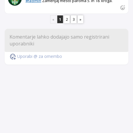
@admin
Zamenjaj mesto paroma 5. in 18. kroga.
«
1
2
3
»
Uporabi @ za omembo