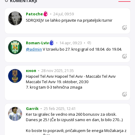
KOMENTARJI
Patoche
•
24 jul, 09:59
5DRQXEJV se lahko prijavite na prijateljski turnir
Roman-Lviv
•
14 apr, 09:23
•
@admin
V Izraelu bo 27. krog igral od 18.04. do 19.04.
кноп
•
28 nov 2025, 21:35
Hapoel Tel Aviv Hapoel Tel Aviv - Maccabi Tel Aviv
Maccabi Tel Aviv 19. oktober, 20:30
7. krog tam 0-3 tehnična zmaga
Garrik
•
25 feb 2025, 12:41
Ker ta igralec še vedno ima 260 bonusov za obisk.
Danes je 25.! (Če bi izpustil samo en dan, bi bilo 270...)
Ko boste to popravili, pričakujem še enega Možakarja z