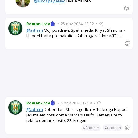
@Нострадамус
Hvala za info
Roman-Lviv
•
25 nov 2024, 13:32
•
@admin
Moji pozdravi. Spet zmeda. Kiryat Shmona -
Hapoel Haifa premaknite s 24. kroga v "domači" 11.
Roman-Lviv
•
6 nov 2024, 12:58
•
@admin
Dober dan. Stara zgodba. V 10. krogu Hapoel
Jeruzalem gosti doma Maccabi Haifo. Zamenjajte to
tekmo domači/gosti s 23. krogom
✅
admin
🤝
admin