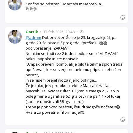
Končno so odstranili Maccabi iz Maccabija...
👌👌👌
Garrik
•
17 feb 2025, 20:48
•
@admin
Dober večer! Že se je 23. krog zaključil, pa
glede 20. še niste nič pregledali/prešteli...🤔🤔
pod vprašanje: ZAKAJ???
Ne hitim se, tudi čez 2 tedna, odkar smo "MI Z VAMI"
odkrili napako in ste napisali:
"Ampak preverili bomo, ali je bilo ta tekma sploh treba
upoštevati, ker so verjetno nekomu pripisali tehničen
poraz",
in še nisem prejel nič za njeno odkritje...
Če je tako, je v protokolu tekme Maccabi Haifa -
Maccabi Tel Aviv rezultat 0:3 (kar je zmaga 2., ki so jo
poleg mene uganili še 62 igralcev), ne pa 1:1 kot tukaj
(kar ste upoštevali 58 igralcem...)
Treba je ponovno prešteti, četudi mogoče nočete!!!😊
Hvala za povratne informacije!🤝