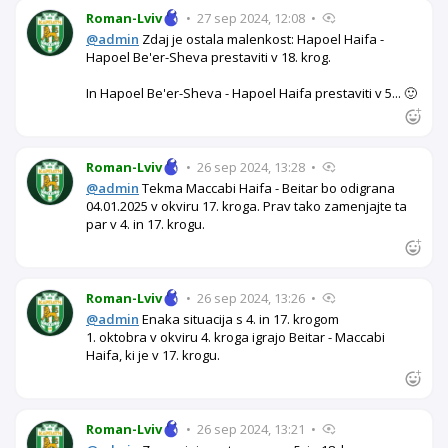
Roman-Lviv
•
27 sep 2024, 12:08
•
@admin
Zdaj je ostala malenkost: Hapoel Haifa -
Hapoel Be'er-Sheva prestaviti v 18. krog.
In Hapoel Be'er-Sheva - Hapoel Haifa prestaviti v 5... 🙂
Roman-Lviv
•
26 sep 2024, 13:28
•
@admin
Tekma Maccabi Haifa - Beitar bo odigrana
04.01.2025 v okviru 17. kroga. Prav tako zamenjajte ta
par v 4. in 17. krogu.
Roman-Lviv
•
26 sep 2024, 13:26
•
@admin
Enaka situacija s 4. in 17. krogom
1. oktobra v okviru 4. kroga igrajo Beitar - Maccabi
Haifa, ki je v 17. krogu.
Roman-Lviv
•
26 sep 2024, 13:21
•