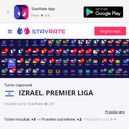
StavRate App
Free
4.9
4P
4P
4P
4P
4P
14P
7P
15P
15P
8P
7P
21P
9h
14P
1P
10h
8h
9h
7P
7h
15P
9h
7h
7h
22P
1P
8h
1P
1P
1P
15P
6h
1P
51min
1P
8h
1P
8P
1P
9h
6P
14h
8h
40P
1P
13h
1P
8P
48P
69P
5P
153P
Turnir napovedi
IZRAEL. PREMIER LIGA
Uradni turnir StavRate
·
291
Pravila igre
Točen rezultat:
+3
Pravilen izid tekme:
+2
Napačen izid:
0