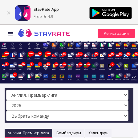
StavRate App
Free
4.9
3д
3д
3д
4д
4д
14д
7д
14д
14д
7д
7д
21д
2мин
14д
1д
47мин
20ч
17мин
7д
20ч
14д
2мин
1д
17ч
21д
21ч
20ч
19ч
18ч
20ч
14д
19ч
15ч
14ч
20ч
21ч
23ч
7д
21ч
21ч
5д
5ч
1д
39д
1д
4ч
1д
8д
48д
69д
5д
152д
Англия. Премьер-лига
Бомбардиры
Календарь