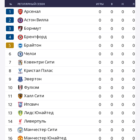
№
РЕГУЛЯРНЫЙ СЕЗОН
ИГРЫ
В
Н
П
Арсенал
1
0
0
0
0
Астон Вилла
2
0
0
0
0
Борнмут
3
0
0
0
0
Брентфорд
4
0
0
0
0
Брайтон
5
0
0
0
0
Челси
6
0
0
0
0
Ковентри Сити
7
0
0
0
0
Кристал Пэлас
8
0
0
0
0
Эвертон
9
0
0
0
0
Фулхэм
10
0
0
0
0
Халл Сити
11
0
0
0
0
Ипсвич
12
0
0
0
0
Лидс Юнайтед
13
0
0
0
0
Ливерпуль
14
0
0
0
0
Манчестер Сити
15
0
0
0
0
Манчестер Юнайтед
16
0
0
0
0