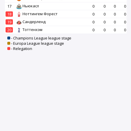
Ньюкасл
17
0
0
0
0
Ноттингем Форест
18
0
0
0
0
Сандерленд
19
0
0
0
0
Тоттенхэм
20
0
0
0
0
- Champions League league stage
- Europa League league stage
- Relegation